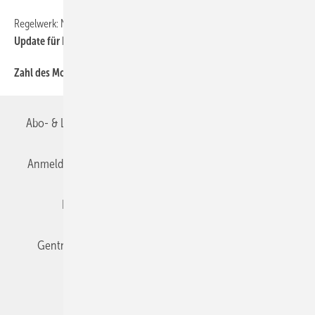
Regelwerk: Neuerscheinungen
Update für Ihr Archiv, 2021-09
Zahl des Monats, 2021-11
Abo- & Leserservice
AGB
Alle Inhalte chronologisch
Anmelden
Anmeldung & Registrierung
Datenschutz
Editor's choice
E-Paper
Fachbeiträge
Gentner Verlag
Impressum
Karriere bei Gentner
Team
Mediaservice