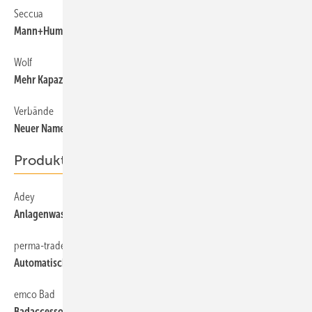
Seccua
Mann+Hummel übernimmt Seccua
Wolf
Mehr Kapazität für CHA-Monoblock
Verbände
Neuer Name für die VdZ
Produkte
Adey
Anlagenwasseraufbereitung
perma-trade
Automatische Heizungsbefüllung mit optimiertem Display
emco Bad
Badaccessoires für Klebemontage