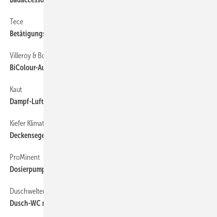
Tece
Betätigungsplatten in Trendfarben
Villeroy & Boch
BiColour-Aufsatzwaschbecken
Kaut
Dampf-Luftbefeuchter für alle Wasserarten
Kiefer Klimatechnik
Deckensegel mit LED-Flächenbeleuchtung
ProMinent
Dosierpumpe in Hygiene-Ausführung
Duschwelten
Dusch-WC mit Massagefunktion