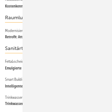
Kostenkennwerte für ein Smart Home
Raumlufttechnik
Modernisierung von RLT-Anlagen
Retrofit: Attraktive Einsparungen durch neue Ventilatoren
Sanitärtechnik
Fettabscheidung
Emulgierte Fette und Öle zurückhalten
Smart Building
Intelligentes Wassermanagement für die Trinkwasserhygiene
Trinkwasserhygiene
Trinkwasserqualität wird in Echtzeit überwacht