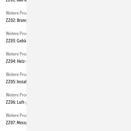
Weitere Produkt-Meldungen
ZZ02: Brandschutz
Weitere Produkt-Meldungen
ZZ03: Gebäude- und Hausautomation
Weitere Produkt-Meldungen
ZZ04: Heiz- und Kühlflächen, Konvektoren
Weitere Produkt-Meldungen
ZZ05: Installations- und Entwässerungstechnik
Weitere Produkt-Meldungen
ZZ06: Luft-, Klima- und Kältetechnik
Weitere Produkt-Meldungen
ZZ07: Messgeräte und Werkzeuge