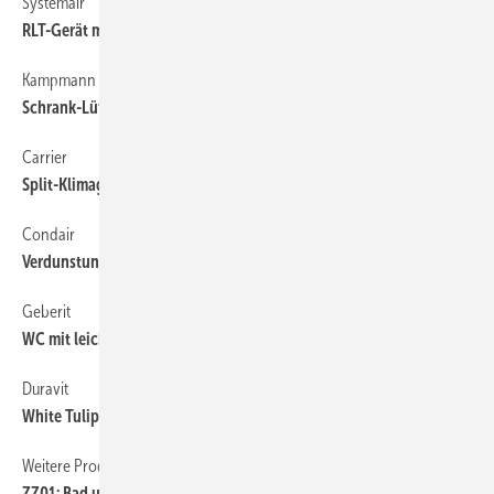
Systemair
3
RLT-Gerät mit Rotations-Wärmeübertrager bis 11 000 m
/h
Kampmann
Schrank-Lüftungsgerät für Schulen
Carrier
Split-Klimageräte mit Kältemittel R32
Condair
Verdunstungskühler mit Verdunstungskörpern aus Lamellen
Geberit
WC mit leicht abnehmbarem WC-Sitz
Duravit
White Tulip: Armaturen mit Extravaganz im Detail
Weitere Produkt-Meldungen
ZZ01: Bad und öffentlicher Sanitärraum