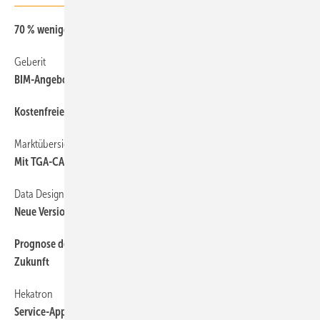
70 % weniger THG bis 2030
Geberit
BIM-Angebot als Revit-Plug-in
Kostenfreie Wetterdaten
Marktübersicht
950070
Mit TGA-CAD-Software planen und berechnen
Data Design System
Neue Version: DDS-CAD 17
Prognose der Stromerzeugung und des Stromverbrauchs in der
Zukunft
Hekatron
Service-App u. a. für Feststellanlagen