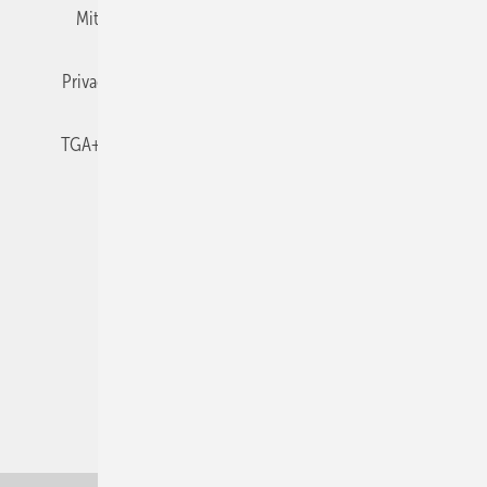
Mitgliedschaften und Engagement
Newsletter
Privacy Manager
RSS-Feed
TGA+E abonnieren
TGA+E-WissensCheck
Veranstaltungen / Webinare
© 2026 TGA+E Fachplaner