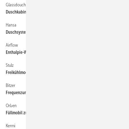
Glassdouche
Duschkabine mit schaltbarem Lichtfeld
Hansa
Duschsystem mit Thermostat
Airflow
Enthalpie-Wärmeübertrager für Duplex Vent
Stulz
Freikühlmodul zum Nachrüsten
Bitzer
Frequenzumrichter mit IP55 und IP66
Orben
Füllmobil zur Heizungswasseraufbereitung
Kermi