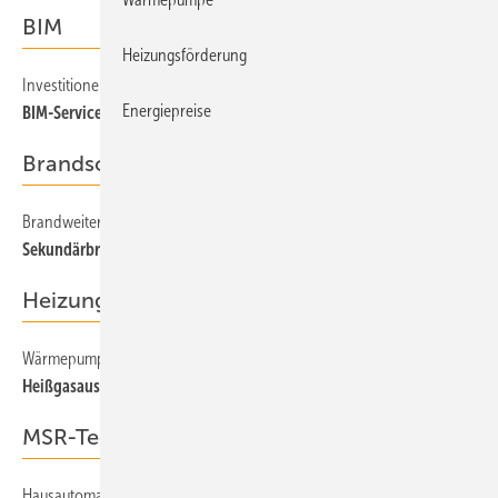
BIM
Heizungsförderung
Investitionen in Datenmodelle und technischen Support
Energiepreise
BIM-Service für die Befestigungstechnik
Brandschutz
Brandweiterleitung durch Abwasserleitungen
Sekundärbrände als Risiko erkennen
Heizungstechnik
Wärmepumpen-Effizienz
Heißgasauskopplung zur Trinkwassererwärmung
MSR-Technik
Hausautomation