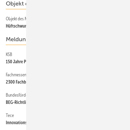
Objekt des Monats
Objekt des Monats 2021-11
Hüftschwung mit Wohnungsstationen
Meldungen
KSB
150 Jahre Pumpen und Armaturen
Fachmessen
2300 Fachbesucher auf der Indoor-Air
Bundesförderung für effiziente Gebäude
BEG-Richtlinien überarbeitet
Tece
Innovationszentrum eröffnet