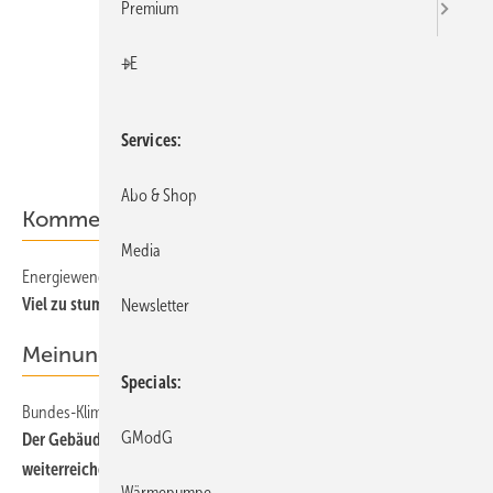
Premium
+E
Services
Abo & Shop
Kommentar
Media
Energiewende
Viel zu stumpfe Instrumente zum Erreichen der Klimaziele
Newsletter
Meinung
Specials
Bundes-Klimaschutzgesetz
GModG
Der Gebäudesektor darf nicht einfach den Schwarzen Peter
weiterreichen
Wärmepumpe