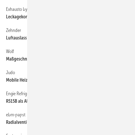
Exhausto by Aldes
Leckagekontrolle für Rotor-RLT-Geräte
Zehnder
Luftauslass für Kühl- und Heizdecken
Wolf
3
Maßgeschneiderte RLT-Geräte bis 350 000 m
/h
Judo
Mobile Heizungswasserenthärtung
Engie Refrigeration
R515B als Alternative zu R1234ze
ebm-papst
Radialventilator mit höherem Wirkungsgrad