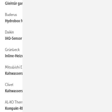
Gleittür ganz pur ohne Wandprofil
Buderus
Hydrobox für VRF-Technik
Daikin
IAQ-Sensor überwacht 15 Parameter der Raumluftqualität
Grünbeck
Inline-Heizungswasseraufbereitung
Mitsubishi Electric
Kaltwassersatz mit R1234ze oder R513A
Clivet
Kaltwassersatz mit R513A bis 1,5 MW
AL-KO Therm
Kompakt-RLT-Gerät für Schullüftung