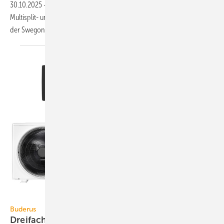
30.10.2025
-
Fujitsu General übernimmt den Vertrieb von Split-,
Multisplit- und VRF-Systemen der Marke Fujitsu in Deutschland von
der Swegon Germany
GmbH.
Buderus
Buderus
Dreifach-Multisplit-Klimagerät bis 7,9
kW