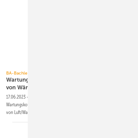
BA-Bachler
BA-Bachler
Wartungskoffer für eine schnelle Reinigung
von
Wärmepumpen
17.06.2023
-
Der herstellerunabhängige Wärmepumpen-
Wartungskoffer von BA-Bachler enthält Material zur Nassreinigung
von Luft/Wasser-Wärmepumpen und
Klimageräten.