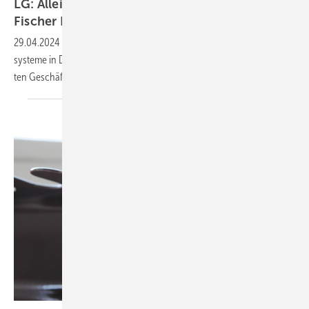
LG: Alleinvertrieb für Klimasysteme geht an
Fischer
Kälte-Klima
29.04.2024
-
LG Electronics (LG) über­gibt den Allein­ver­trieb für Klima­
sys­te­me in Deutsch­land an Fischer Kälte-Klima in der neu ge­grün­de­
ten Geschäfts­ein­heit [CF]
AIRCON.