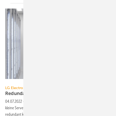
LG Electronics
LG Electronics
Redundante
Serverraum-Kühlung
04.07.2022
-
Mit mehreren Single-Split-Klimaanlagen lassen sich
kleine Serverräume, Labore, Computerräume und Schalträume
redundant kühlen bzw.
klimatisieren.