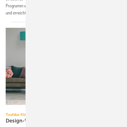
Programm von Carrier Klimatechnik arbeitet mit dem Kältemittel R32
und erreicht SEER-Werte von bis zu
9,3.
Toshiba Carrier Corporation
Toshiba Klimasysteme
Design-Wandgerät für
Klimaanlagen