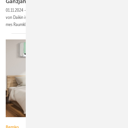
Ganzjahres-Split-Klimaanlage
01.11.2024
-
Die Luft/Luft-Wärme­pumpen-Serie Perfera All Seasons
von Daikin ist da­rauf aus­ge­legt, das gan­ze Jahr über für ein an­ge­neh­
mes Raum­kli­ma zu
reali­sieren.
Remko
Remko