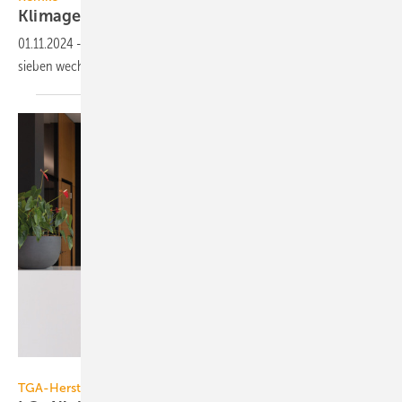
Klimagerät mit wechselbarer
Textilblende
01.11.2024
-
Das Klima­gerät ATY DC Deko von Remko lässt sich durch
sieben wechsel­bare Textil­blen­den indivi­duell
ge­stalten.
LG Electronics
TGA-Hersteller