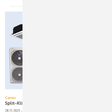
Carrier
Carrier
Split-Klimageräte mit Kältemittel
R32
28.11.2021
-
Das gesamte Single- und Multi-Split-Klimageräte-