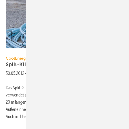
CoolEnergy
CoolEnergy
Split-Klimageräte mit
Glykolleitungen
30.05.2012
-
Das Split-Gerät Cool Clima 6.7 des Mietkälte-Anbieters CoolEnergy
verwendet statt Kältemittel ein Wasser-Glykol-Gemisch in den bis zu
20 m langen Verbindungsleitungen zwischen Innen- und
Außeneinheit. Es klimatisiert Büros, Produktions- und Serverräume.
Auch im Handel, in Laboren, auf
Messen...