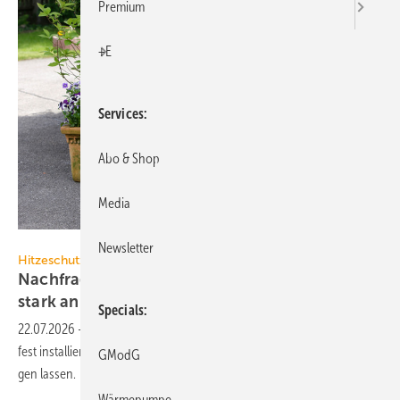
Premium
+E
Services
Abo & Shop
Media
Daikin
Newsletter
Hitzeschutz
Nachfrage nach Split-Klima­an­lagen steigt
stark
an
Specials
22.07.2026
-
Die erste Hitzewelle des Jahres hat die Nach­frage nach
fest ins­tal­lier­ten Split-Klima­an­lagen in Privat­haus­halten stark an­stei­
GModG
gen
lassen.
Wärmepumpe