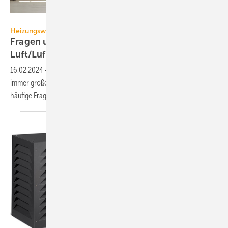
Studio Romantic – stock.adobe.com
Heizungswende
Fragen und Antworten zum Hei­zen mit
Luft/Luft-Wärme­pumpen
16.02.2024
-
Zum Heizen mit Luft/Luft-Wärmepumpen besteht noch
immer großer Informationsbedarf. Der FGK hat deshalb Antworten auf
häufige Fragen
veröffentlicht.