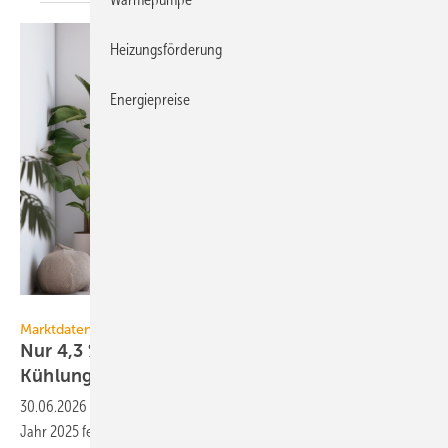
Heizungsförderung
Energiepreise
Oulaphone – stock.adobe.com
Marktdaten
Nur 4,3 % der neuen Wohn­ge­bäude haben eine
Kühlung
30.06.2026
-
Nur ein kleiner aber stei­gen­der Teil: 4,3 % der 58.885 im
Jahr 2025 fertig­ge­stellten Wohn­ge­bäude in Deutsch­land ver­fügen