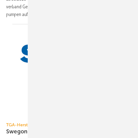
verband Gebäude-Klima (FGK) den Absatz von Luft/Luft-Wärme­
pumpen auf. 2026 gab es erneut einen
Zuwachs.
Swegon / Fujitsu
TGA-Hersteller
Swegon gibt Ver­triebs­rech­te an Fu­jit­su
zu­rück