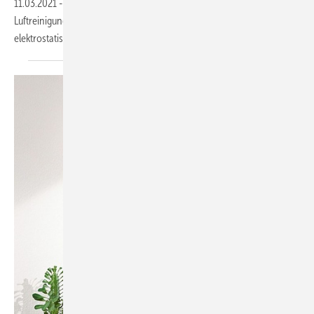
11.03.2021
-
Die NX-PACi-Innengeräte von Panasonic mit dem
Luftreinigungssystem nanoe X reinigen die Raumluft mittels
elektrostatisch zerstäubter
Nanowassertröpfchen.