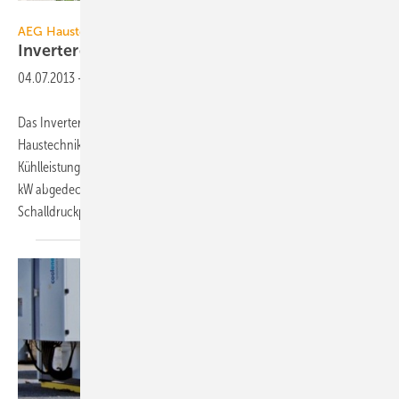
AEG Haustechnik
AEG Haustechnik
Invertergeregelte
Split-Klimageräte
04.07.2013
-
Das Inverter-Singlesplit-Raumklimagerät der Baureihe KWSi von AEG
Haustechnik ist in drei Leistungsgrößen verfügbar. So werden
Kühlleistungen von 0,6 bis 6,4 kW und Heizleistungen von 0,9 bis 6,7
kW abgedeckt. In der kleinsten von drei Ventilatorstufen beträgt der
Schalldruckpegel
des...