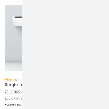
Viessmann Werke
Viessmann
Single- und
Multisplit-Klimasysteme
28.10.2022
-
Die Single- und Multisplit-Klimasysteme Vitoclima 300-S /
200-S von Viessmann haben Energieeffizienzlabel bis A+++ und
können auch heizen (Kältemittel
R32).