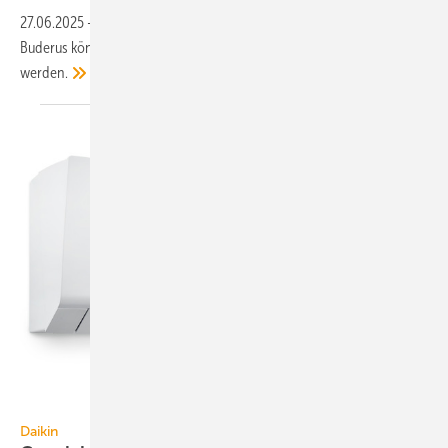
27.06.2025
-
An eine Multisplit-Außen­ein­heit Logacool AC MS E+ von
Buderus kön­nen bis zu drei Innen­ein­hei­ten an­ge­schlos­sen
wer­den.
Daikin
Daikin