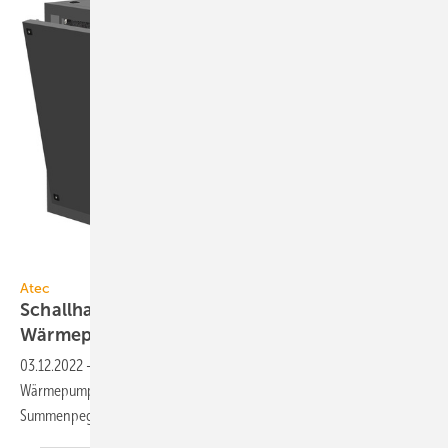
Atec
Atec
Schallhauben für leisen
Wärmepumpen-Betrieb
03.12.2022
-
Die Schallhaube SilentMode von Atec wird individuell für
Wärmepumpen und Klimageräte gefertigt. Sie senkt die Geräusche im
Summenpegel um bis zu
16 dB(A).