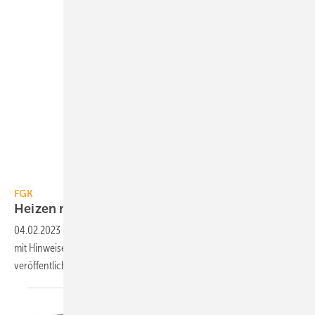
FGK / Studio Romantic – adobe.stock.com
FGK
Heizen mit
Luft/Luft-Wärmepumpen
04.02.2023
-
Der Fachverband Gebäude-Klima (FGK) hat einen Flyer
mit Hinweisen zum Einsatz von Klimageräten im Heizbetrieb
veröffentlicht.