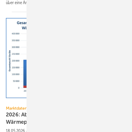
über eine Anlage zur
Küh­lung.
FGK
Marktdaten
2026: Absatz von Klima-Luft/Luft-
Wärmepumpen
steigt
18.05.2026
-
Auf Basis einer Markt­er­hebung zeich­net der Fach­