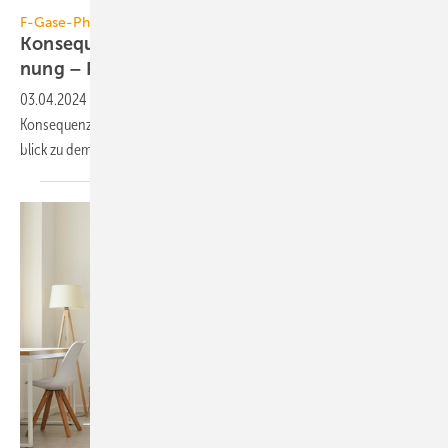
RioPatuca Images – stock.adobe.com
F-Gase-Phase-down, Teil 1
Konsequenzen aus der neu­en F-Gase-Ver­ord­
nung –
Fakten
03.04.2024
-
Die No­vel­le der F-Gase-Ver­­ord­nung hat weit­­rei­chen­de
Kon­se­­quen­zen für die Kälte-Klima-Wärme­pum­pen-Bran­che. Ein Über­­
blick zu dem, was auf uns
zu­­kommt.