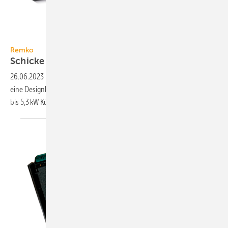
Remko
Remko
Schicke Designhaube für
Klimageräte
26.06.2023
-
Für seine hauseigenen Klima-Außengeräte hat Remko
eine Designhaube konzipiert. Nur eine Baugröße verhüllt alle Geräte
bis 5,3 kW
Kühlleistung.