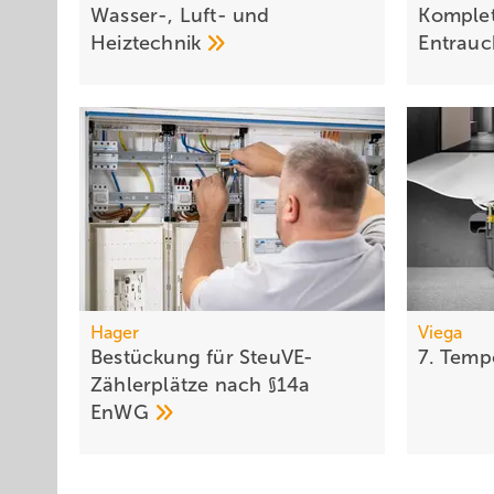
Wasser-, Luft- und
Komplet
Heiztechnik
Entrau
Hager
Viega
Bestückung für SteuVE-
7.
Temp
Zählerplätze nach §14a
EnWG