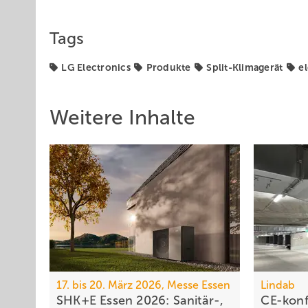
Tags
LG Electronics
Produkte
Split-Klimagerät
e
Weitere Inhalte
17. bis 20. März 2026, Messe Essen
Lindab
SHK+E Essen 2026: Sanitär-,
CE-kon