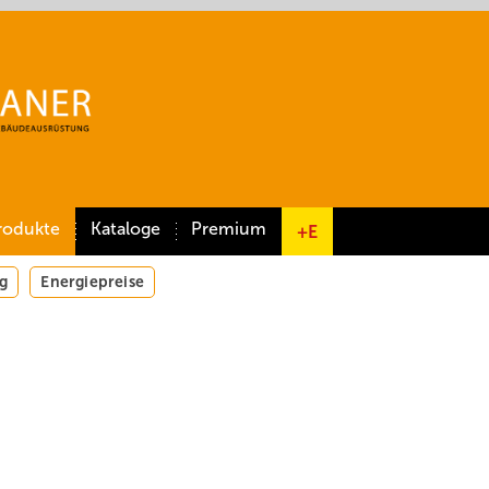
rodukte
Kataloge
Premium
+E
g
Energiepreise