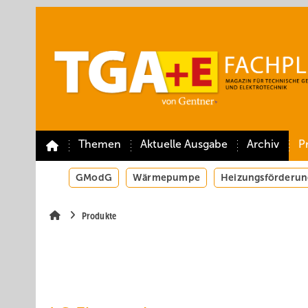
Springe
Springe
Springe
auf
auf
auf
Hauptinhalt
Hauptmenü
SiteSearch
Themen
Aktuelle Ausgabe
Archiv
P
GModG
Wärmepumpe
Heizungsförderun
Produkte