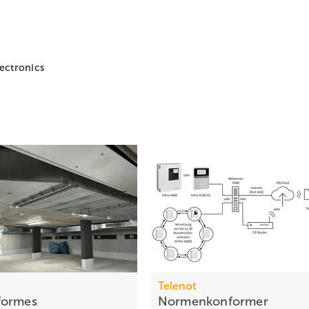
lectronics
Telenot
formes
Normenkonformer