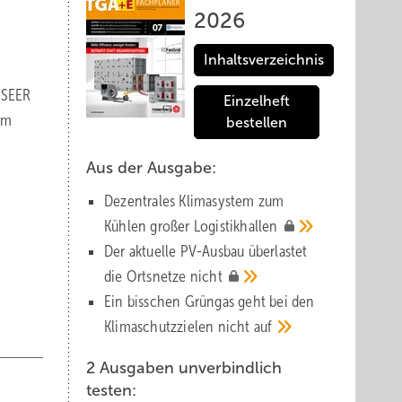
2026
Inhaltsverzeichnis
 SEER
Einzelheft
0 m
bestellen
Aus der Ausgabe:
Dezentrales Klimasystem zum
Kühlen großer
Logistik­hallen
Der aktuelle PV-Ausbau über­lastet
die Orts­netze
nicht
Ein bisschen Grüngas geht bei den
Klima­schutz­zielen nicht
auf
2 Ausgaben unverbindlich
testen: