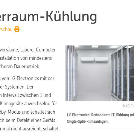
erraum-Kühlung
rschau
erverräume, Labore, Computer-
nstallation von mindestens
cheren Dauerbetrieb.
von LG Electronics mit der
ier Systemen. Der
 Intervall zwischen 1 und
t-Klimageräte abwechselnd für
LG El
ndby-Modus und schaltet sich
LG Electronics: Redundante IT-Kühlung mi
uch beim Defekt eines Geräts
Single-Split-Klimaanlagen.
nmal nicht ausreicht, schaltet