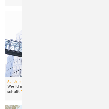
Auf dem Weg zum autonomen Gebäude
Wie KI in cloudbasierten Platt­formen Mehr­werte
schafft