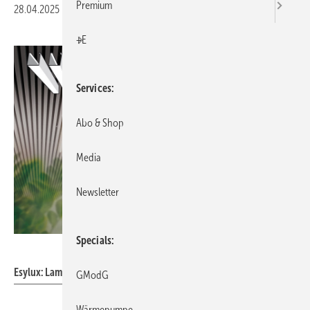
Premium
28.04.2025
|
Veröffentlicht in
Ausgabe 05-2025
|
Druckvorschau
+E
Services
Abo & Shop
Media
Newsletter
Specials
Esylux
Esylux: Lamella-Präsenzmelder.
GModG
Wärmepumpe