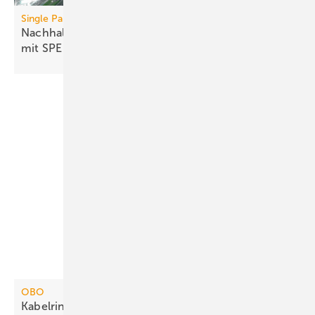
Single Pair Ethernet (SPE)
Nachhaltige Modernisierung der Gebäudetechnik
mit
SPE
OBO
Kabelrinne für Stützabstände bis 7
m