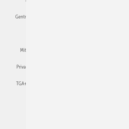
Editor's choice
E-Paper
Fachbeiträge
Gentner Verlag
Impressum
Karriere bei Gentner
Team
Mediaservice
Mitgliedschaften und Engagement
Newsletter
Privacy Manager
RSS-Feed
TGA+E abonnieren
TGA+E-WissensCheck
Veranstaltungen / Webinare
© 2026 TGA+E Fachplaner