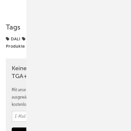
Teilen
Link kopieren
Tags
DALI
DALI-2
Esylux
Gebäudeautomation
Produkte
Präsenzmelder
Smart Building
Keine Zeit? Kein Problem mit dem
TGA+E Newsletter!
Mit unserem Newsletter erhalten Sie regelmäßig von uns
ausgewählte Informationen und Neuigkeiten, gebündelt und
kostenlos direkt ins Postfach.