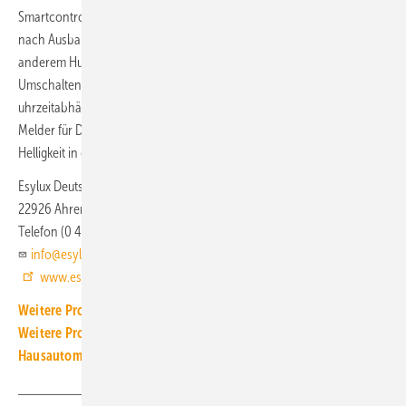
Smartcontroller steuert beispielsweise bis zu 16 Lichtgruppen. Je
nach Ausbaustufe kann sie neben der Konstantlichtregelung unter
anderem Human Centric Lighting, eine Schwarmfunktion, ein
Umschalten von Gruppen oder ein wochentag- und
uhrzeitabhängiges Steuern realisieren. Die Aufgabe der Lamella-
Melder für DALI-2 besteht darin, die Steuereinheit über Präsenz und
Helligkeit in den jeweiligen Gebäudebereichen zu informieren.
Esylux Deutschland
22926 Ahrensburg
Telefon (0 41 02) 48 90
info@esylux.de
www.esylux.de
Weitere Produkt-Meldungen zum Thema Elektrotechnik
Weitere Produkt-Meldungen zum Thema Gebäude- und
Hausautomation