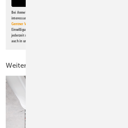
Bei Anmeldung zu diesem Newsletter bin ich damit einverstanden, über
interessante Verlags- und Online-Angebote
der Marken der Alfons W.
Gentner Verlag GmbH & Co. KG
informiert zu werden. Diese
Einwilligung kann ich jederzeit widerrufen und eine Abmeldung ist
jederzeit möglich. Informationen zum Umgang mit Daten finden Sie
auch in unserer
Datenschutzerklärung
.
Weitere Inhalte