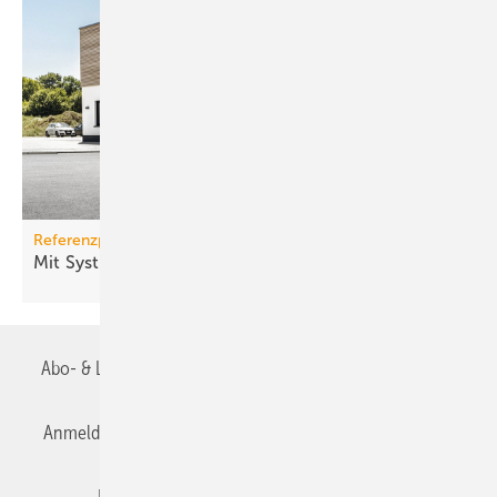
Referenzprojekt Buderus und EMSR-Technik
Mit Systemtechnik einen kühlen Kopf
bewahren
Abo- & Leserservice
AGB
Alle Inhalte chronologisch
Anmelden
Anmeldung & Registrierung
Datenschutz