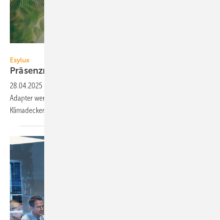
Esylux
Esylux
Präsenzmelder für
Interalu-Klimadecken
28.04.2025
-
Die Lamella-Präsenzmelder von Esylux lassen sich per
Adapter werk­zeug­los in die Lamellen­struktur der SAPP- und WEC-
Klimadecken von Interalu
einschnappen.