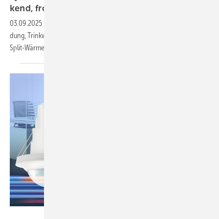
kend,
frost­si­cher
03.09.2025
-
Booster-Wärme­pumpe, Brand­schutz­ka­nal mit Selbst­er­
dung, Trink­wasser-Wärme­pumpe mit R290, Human Centric Lighting,
Split-Wärme­pumpe für
Schwimm­becken.
Esylux