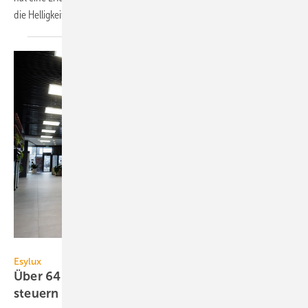
die Helligkeit 5 bis
2000 Lux.
Esylux
Esylux
Über 64 Betriebsgeräte in einer DALI-2-Linie
steuern