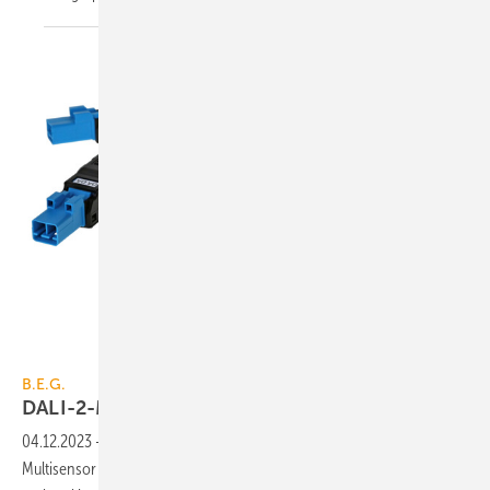
B.E.G.
B.E.G.
DALI-2-Multisensor mit rechteckiger
Flachlinse
04.12.2023
-
Der PD5N-Lamella von B.E.G. ist ein DALI-2-zertifizierter
Multisensor (Belegung, Helligkeit) und verfügt erstmalig über eine