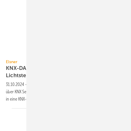
Elsner Elektronik
Elsner
KNX-DALI-Schnittstellen zur inte­grier­ten
Licht­steue­rung
31.10.2024
-
Die KNX-DALI-Schnitt­stellen von Elsner ge­währ­leis­ten
über KNX Secure eine ho­he System­sicher­heit bei der DALI-Inte­gra­tion
in eine
KNX-Gebäude­auto­ma­tion.