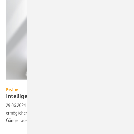
Esylux
Esylux
Intelligent gesteuerte
Feuchtraumleuchten
29.06.2024
-
Die LED-Feucht­raum­leuchten der Esylux-Serie Olivia-2
ermöglichen robuste und intelligente Licht­lösungen für Parkgaragen,
Gänge, Lagerräume und
Keller.