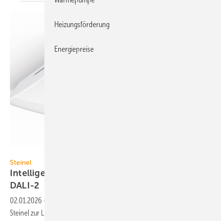
Heizungsförderung
Energiepreise
Steinel
Steinel
Intelligentes Licht im Besprechungs­raum mit
DALI-2
02.01.2026
-
Der Präsenz­melder LuxMaster True Presence APC von
Steinel zur Lichtsteuerung er­kennt zweifels­frei die An­wesen­heit von