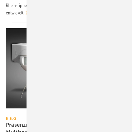
Rhein-Lippe-Hafen wurde ein ausgeklügeltes Beleuchtungssystem
entwickelt.
B.E.G.
B.E.G.
Präsenzmelder BMS: DALI-2-zertifizierte