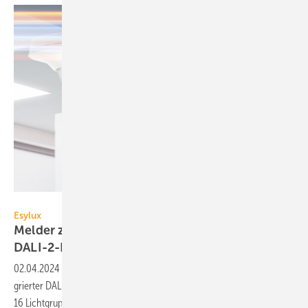
Esylux
Esylux
Melder zur raum­über­grei­fen­den
DALI-2-Lichtsteuerung
02.04.2024
-
Der Esylux-Präsenz­melder APC20 er­mög­licht mit in­te­
grier­ter DALI-2-Steuer­ein­heit die raum­über­grei­fen­de Au­to­mati­on von
16 Licht­grup­pen mit
Spezial­funk­ti­o­nen.