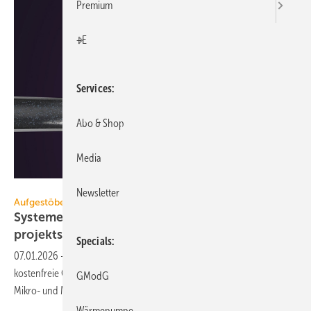
Premium
+E
Services
Abo & Shop
Media
IMI
Newsletter
Aufgestöbert
Systeme für die TGA+E: lei­se, abtrennend,
pro­jekt­spe­zi­fisch
Specials
07.01.2026
-
L/W-WP mit 75 °C Vorlauf, DALI-2-Wandpräsenzmelder,
kostenfreie Geräteoptionen für Lüftungsgeräte, Luftabscheider für
GModG
Mikro- und Makroblasen, Wärmebildkamera mit
Cloud-Anbindung.
Wärmepumpe