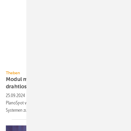
Theben
Theben
Modul macht drahtgebundene DALI-2-Systeme
drahtlos
25.09.2024
-
Die DALI-2-Präsenzsensoren theRonda, thePassa und
PlanoSpot von Theben sind jetzt auch in draht­losen Casambi-
Systemen zur Licht­steue­rung
einsetzbar.