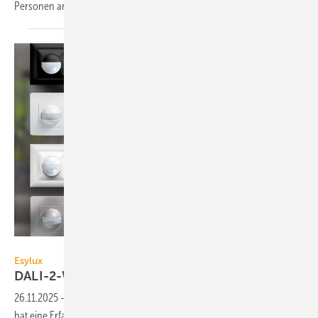
Per­sonen an­hand von
Mikro­bewegungen.
Esylux
Esylux
DALI-2-Wandpräsenzmelder
26.11.2025
-
Der Wandpräsenzmelder Basic BMS DALI-2 von Esylux
hat eine Erfassungsreichweite von bis 16 m im Durchmesser und misst