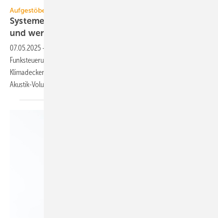
Geberit
Aufgestöbert
Systeme für die TGA+E: hoch­fle­xi­bel, ka­bel-
und werk­zeug­los,
er­wei­tert
07.05.2025
-
Nahwärmerohre mit Vakuum­isolierschicht, smarte
Funksteuerung, Präsenzmelder für Interalu-
Klimadecken, Komponenten für Rohrsysteme, Heiz- und Kühlsegel mit
Akustik-Volumenabsorber.