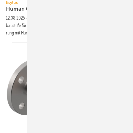
Esylux
Human Centric Lighting mit
DALI-2
12.08.2025
-
Mit der Steuer­ein­heit APC30 HCL bie­tet Esylux eine Aus­
bau­stu­fe für die raum­über­grei­fen­de sensor­ba­sierte DALI-2-Licht­steue­
rung mit Human Centric Lighting
an.