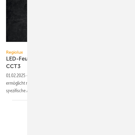
Regiolux
Regiolux
LED-Feuchtraumleuchte mit Farbauswahl
CCT3
01.02.2025
-
Die IP65-LED-Wannenleuchte maran von Regiolux
ermöglicht nach einem Update die An­passung der Farb­tem­pe­ra­tur an
spe­zi­fi­sche An­for­derun­gen
(CCT3).