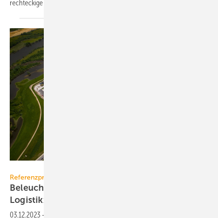
rechteckige flache
Linse.
Scharkon Lichtkonzepte GmbH
Referenzprojekt Theben
Beleuchtungssteuerung für ein nachhaltiges
Logistikzentrum
2
03.12.2023
-
Für eine über 80 000 m
große Logistikimmobilie am