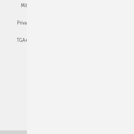
Mitgliedschaften und Engagement
Newsletter
Privacy Manager
RSS-Feed
TGA+E abonnieren
TGA+E-WissensCheck
Veranstaltungen / Webinare
© 2026 TGA+E Fachplaner