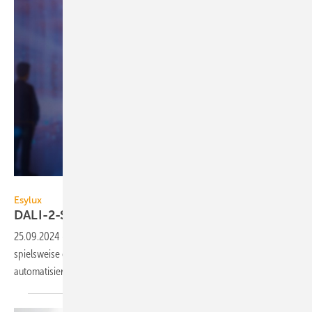
Esylux
Esylux
DALI-2-Schaltaktor für
230-V-Geräte
25.09.2024
-
Mit dem DALI-2-Schal­taktor von Esylux kön­nen, bei­
spiels­wei­se ge­steu­ert durch einen APC-Präsenz­melder, 230-V-Geräte
auto­ma­ti­siert ge­schal­tet
wer­den.