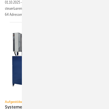
01.10.2025
-
Mit Expandern ermöglicht es Esylux, die Anzahl der
steuer­baren Betriebs­geräte inner­halb einer DALI-2-Linie trotz maxi­mal
64 Adressen zu
er­höhen.
varmeco
Aufgestöbert
Systeme für die TGA+E: ex­er­ge­tisch, licht­len­