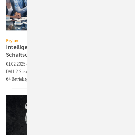
Esylux
Esylux
Intelligente DALI-2-Lichtsteuerung für den
Schaltschrank
01.02.2025
-
Die Smartcontroller von Esylux er­mög­li­chen als se­pa­ra­te
DALI-2-Steuer­ein­hei­ten die sensor­ba­sierte Licht­steu­e­rung von bis zu
64
Be­triebs­ge­räten.