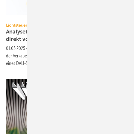
Lichtvision Engineering
Lichtsteuerung
Analysetool zur Diag­nose von DALI-Sys­temen
direkt vor
Ort
01.05.2025
-
Mit dem DALI-Testgerät ProbitSite lassen sich Fehler in
der Ver­ka­be­lung sowie Adress­kon­flik­te etc. vor der In­be­trieb­nah­me
eines DALI-Sys­tems
aus­schlie­ßen.