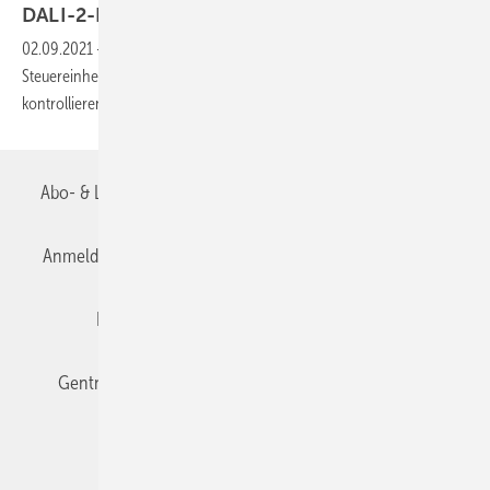
DALI-2-Präsenzmelder
02.09.2021
-
In die DALI-2-Präsenzmelder APC10 hat Esylux eine
Steuereinheit und eine Busspannungsversorgung eingebaut. Sie
kontrollieren autark bis zu 16
Lichtgruppen.
Abo- & Leserservice
AGB
Alle Inhalte chronologisch
Anmelden
Anmeldung & Registrierung
Datenschutz
Editor's choice
E-Paper
Fachbeiträge
Gentner Verlag
Impressum
Karriere bei Gentner
Team
Mediaservice