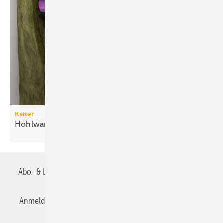
Kaiser
Hohlwanddosen für
Datenleitungen
Abo- & Leserservice
AGB
Alle Inhalte chronologisch
Anmelden
Anmeldung & Registrierung
Datenschutz