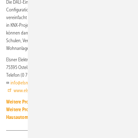
Die DALI-Einstellungen erfolgen im KNX-Projekt über eine DCA (Device
Configuration App). Die zentrale Einrichtung in der ETS-Umgebung
vereinfacht die Verwirklichung moderner DALI-Beleuchtungssysteme
in KNX-Projekten. Individuelle und energieeffiziente Lichtkonzepte
können damit in privaten und gewerblichen Bauten von Hotels über
Schulen, Verwaltungsbauten, Produktionsstätten bis hin zu
Wohnanlagen und Einfamilienhäusern umgesetzt werden.
Elsner Elektronik
75395 Ostelsheim
Telefon (0 70 33) 30 94 50
info@elsner-elektronik.de
www.elsner-elektronik.de
Weitere Produkt-Meldungen zum Thema Elektrotechnik
Weitere Produkt-Meldungen zum Thema Gebäude- und
Hausautomation