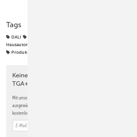
Teilen
Link kopieren
Tags
DALI
DALI-2
Elsner
Gebäudeautomation
Hausautomation
KNX
KNX Secure
Lichtsteuerung
Produkte
Smart Home
Keine Zeit? Kein Problem mit dem
TGA+E Newsletter!
Mit unserem Newsletter erhalten Sie regelmäßig von uns
ausgewählte Informationen und Neuigkeiten, gebündelt und
kostenlos direkt ins Postfach.