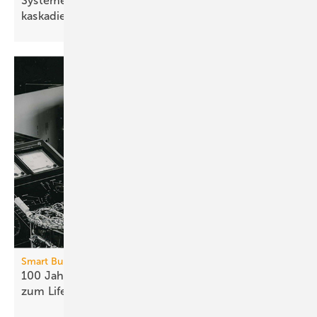
Systeme für die TGA+E: kompakt, groß­vo­lumig,
kas­ka­dier­bar
Smart Building
100 Jahre Sauter: vom Kom­po­nen­ten-Her­stel­ler
zum
Life­cy­cle-Part­ner