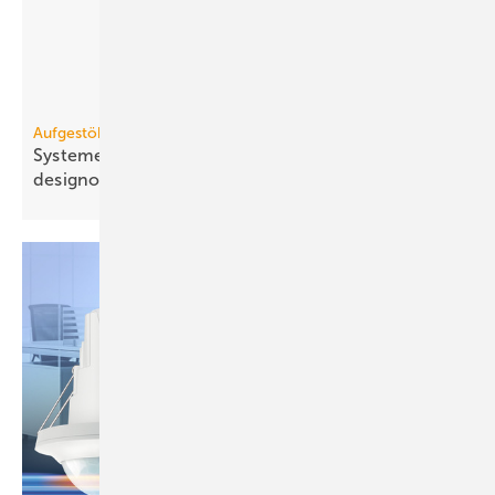
Aufgestöbert
Systeme für die TGA+E: ae­ro­dy­na­misch, modular,
de­sign­ori­en­tiert