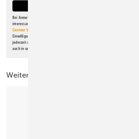
Bei Anmeldung zu diesem Newsletter bin ich damit einverstanden, über
interessante Verlags- und Online-Angebote
der Marken der Alfons W.
Gentner Verlag GmbH & Co. KG
informiert zu werden. Diese
Einwilligung kann ich jederzeit widerrufen und eine Abmeldung ist
jederzeit möglich. Informationen zum Umgang mit Daten finden Sie
auch in unserer
Datenschutzerklärung
.
Weitere Inhalte