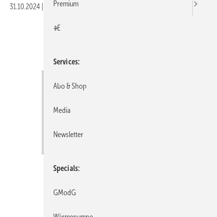
Premium
31.10.2024
|
Veröffentlicht in
Ausgabe 11-2024
|
Druckvorschau
+E
Services
Abo & Shop
Media
Newsletter
Specials
GModG
Elsner Elektronik
Wärmepumpe