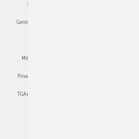
Editor's choice
E-Paper
Fachbeiträge
Gentner Verlag
Impressum
Karriere bei Gentner
Team
Mediaservice
Mitgliedschaften und Engagement
Newsletter
Privacy Manager
RSS-Feed
TGA+E abonnieren
TGA+E-WissensCheck
Veranstaltungen / Webinare
© 2026 TGA+E Fachplaner