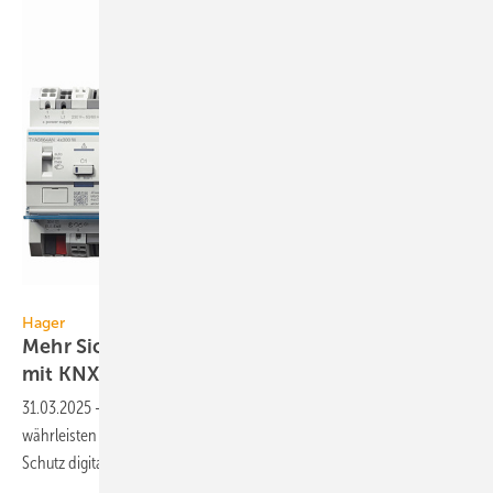
Hager
Hager
Mehr Sicherheit für die Gebäude­automation
mit KNX
Secure
31.03.2025
-
Die Geräte aus dem KNX-Secure-Portfolio von Hager ge­
währ­leis­ten mit KNX IP-Secure und KNX Data-Secure den kom­plet­ten
Schutz digitaler
Infra­struk­tu­ren.