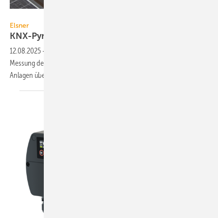
Elsner Elektronik
Elsner
KNX-Pyranometer
12.08.2025
-
Mit dem Pyranometer KNX PY von Elsner kann über die
Messung der Global­strah­lung der Energie­ertrag von Photo­voltaik-
Anlagen über­wacht
werden.