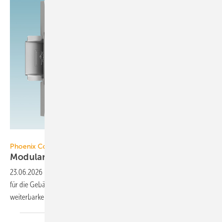
Phoenix Contact
Phoenix Contact
Modularer Controller mit
KNX-Integration
23.06.2026
-
Die Steuerung Catan C1 von Phoenix Contact ver­bin­det
für die Ge­bäu­de­auto­ma­tion eine offene Archi­tektur, modu­lare Er­
weiter­bar­keit und
Inter­opera­bilität.