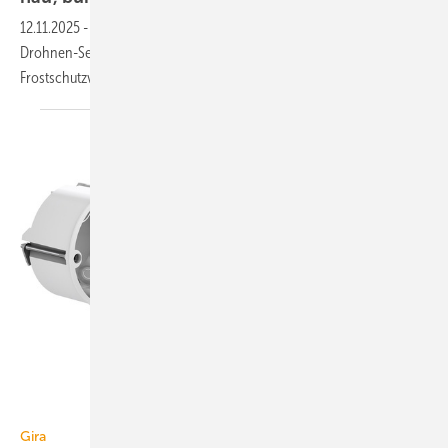
12.11.2025
-
Erweiterte Lüftungs­geräte, kabel­lose KNX-Lösungen,
Droh­nen-Service für Flach­dach­auf­maß, wand­bün­dige Dusch­rinnen,
Frost­schutz­ven­tile für
Wärme­pumpen.
Gira
Gira