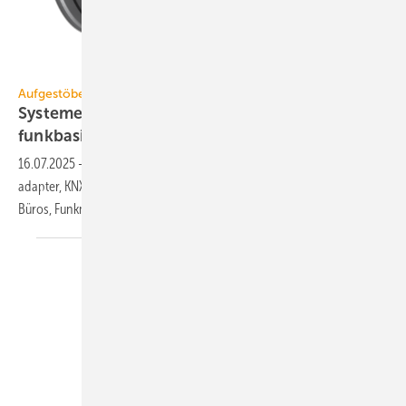
Wildeboer
Aufgestöbert
Systeme für die TGA+E: prä­zi­se, prüf­fä­hig,
funk­ba­siert
16.07.2025
-
Elektronischer Vo­lu­men­strom­reg­ler, La­de­ge­rä­te-Test­
adap­ter, KNX-Be­schattungs­steue­rung, Lüftungs­ge­rät für Schu­len und
Bü­ros, Funk­mo­du­le zur
Energie­da­ten­er­fassung.