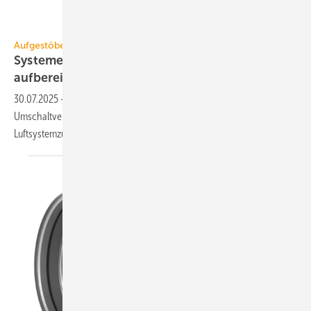
KSB
Aufgestöbert
Systeme für die TGA+E: smart, va­ria­bel,
auf­be­rei­tend
30.07.2025
-
Hocheffizienz-Umwälzpumpe, KNX-Taster, Betriebsarten-
Umschaltventil, 2-in-1-Anlagenwasseraufbereitung, optimiertes
Luftsystemzubehör.