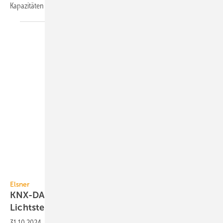
Kapazitäten die Preise vieler Produkte aus der
KNX-Sparte.
Elsner Elektronik
Elsner
KNX-DALI-Schnittstellen zur inte­grier­ten
Licht­steue­rung
31.10.2024
-
Die KNX-DALI-Schnitt­stellen von Elsner ge­währ­leis­ten