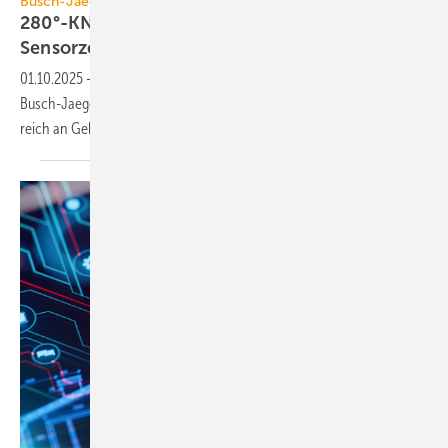
Busch-Jaeger
280°-KNX-Bewegungsmelder mit vier
Sensorzonen
01.10.2025
-
Der Bewegungs­melder Busch-Wächter PRO KNX von
Busch-Jaeger erfasst mit einem Win­kel von 280° nahe­zu je­den Be­
reich an Ge­bäude­ecken und
-fassaden.