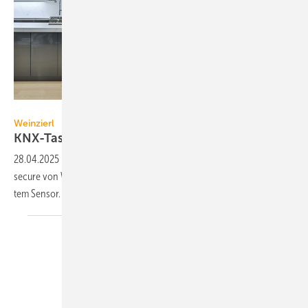
Weinzierl Engineering
Weinzierl
KNX-Taster mit
Temperatursensor
28.04.2025
-
Der Taster mit Bus­ankoppler KNX TP Push Button 420.1
secure von Weinzierl bie­tet einen Raum­tem­pera­tur­regler mit inte­grier­
tem
Sensor.