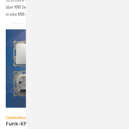
über KNX Secure eine ho­he System­sicher­heit bei der DALI-Inte­gra­tion
in eine
KNX-Gebäude­auto­ma­tion.
Theben AG
Gebäudeautomation
Funk-KNX: Flexible Lösung auch für die