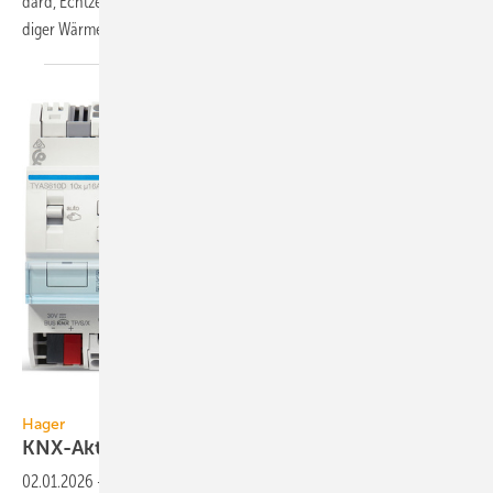
dard, Echt­zeit-Tri­chlo­ra­min-Mes­sung, RLT-Taschen­fil­ter, doppel­wan­
diger
Wär­me­pum­pen-Kon­den­sator,
Hager
Hager
KNX-Aktoren für Licht und
Beschattung
02.01.2026
-
Die KNX-Aktoren von Hager für die Licht- und