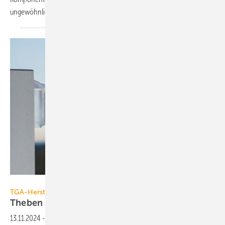
ungewöhnlichen
Schritt.
Theben
TGA-Hersteller
Theben senkt Preise für
KNX-Komponenten
13.11.2024
-
Theben steigert die Produktion und senkt dank höherer