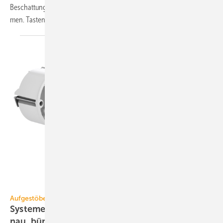
Beschattungs­steue­rung lassen sich über ETS und easy in Be­trieb neh­
men. Tasten kön­nen ein­zel­ne Kanäle
steuern.
Gira
Aufgestöbert
Systeme für die TGA+E: re­ge­ne­ra­tiv, da­ten­ge­
nau,
bün­dig