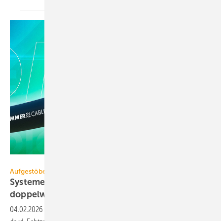
Sommer cable
Aufgestöbert
Systeme für die TGA+E: hoch­fle­xibel, auto­nom,
dop­pel­wandig
04.02.2026
-
AES/EBU-/DMX-Kabel, KNX-Ak­to­ren mit Secure-Stan­