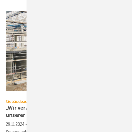
Theben AG
Gebäudeautomation mit KNX
„Wir verzichten ganz bewusst auf einen Teil
unserer
Marge“
29.11.2024
-
Die Botschaft ist eindeutig: „Theben senkt Preise für KNX-
Komponenten.“ Max Essers, Vertriebsleiter der Theben AG, erklärt den