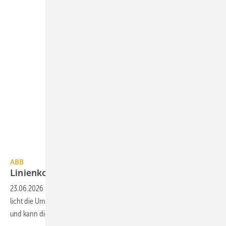
ABB
ABB
Linienkoppler segmentiert
KNX-Netz­werke
23.06.2026
-
Der KNX Secure Linienkoppler LK/S 4.3 von ABB er­mög­
licht die Um­setzung von KNX Data Secure inner­halb einer KNX-Anlage
und kann diese
unter­teilen.