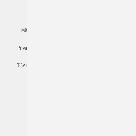
Team
Mediaservice
Mitgliedschaften und Engagement
Newsletter
Privacy Manager
RSS-Feed
TGA+E abonnieren
TGA+E-WissensCheck
Veranstaltungen / Webinare
© 2026 TGA+E Fachplaner