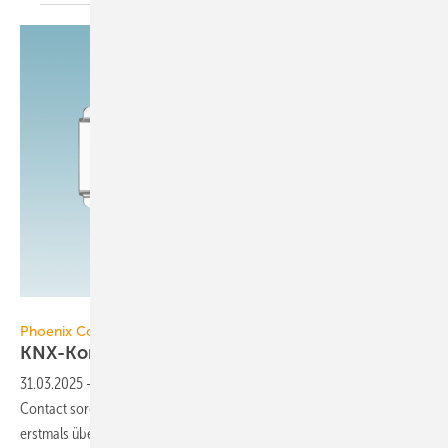
Phoenix Contact
Phoenix Contact
KNX-Kommunikation bis 1200
mA
31.03.2025
-
Die KNX-Spannungs­ver­sor­gung Step Power von Phoenix
Contact sorgt für eine rei­bungs­lo­se Bus­kommuni­ka­tion. Sie ver­fügt
erst­mals über eine ak­ti­ve
KNX-Drossel.