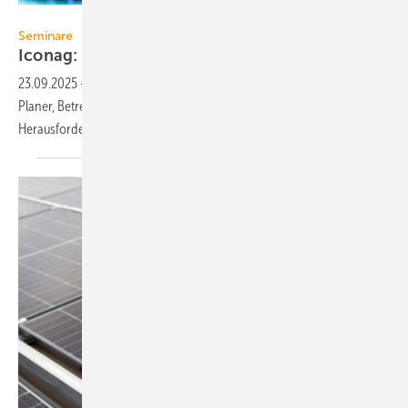
Amgun - stock.adobe.com
Seminare
Iconag: Ge­bäu­de­au­to­ma­ti­on in der
Pra­xis
23.09.2025
-
Mit einer landesweiten Seminarreihe unterstützt Iconag
Planer, Betreiber sowie Facility- und Asset-Manager bei den
Herausforderungen der
Gebäudeautomation.