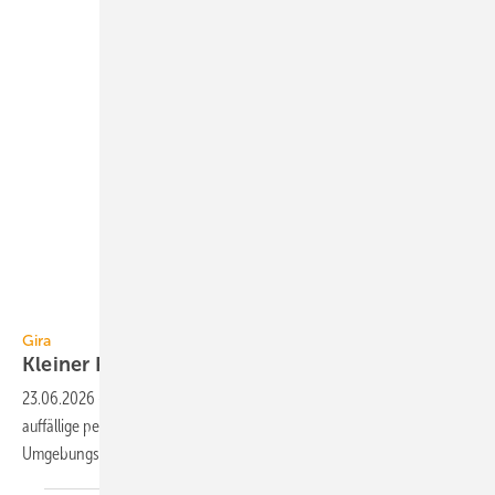
Gira
Gira
Kleiner Präsenzmelder für
KNX
23.06.2026
-
Der Präsenz­melder Mini für KNX von Gira ist für die un­
auf­fällige per­ma­nen­te Er­fassung von An­wesen­hei­ten und
Umgebungsbe­din­gun­gen in Ge­bäu­den
konzi­piert.