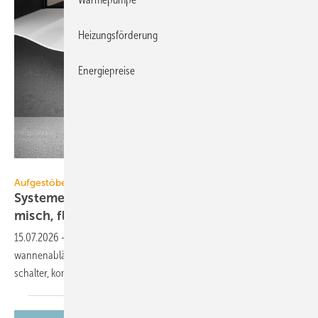
Heizungsförderung
Energiepreise
Viega
Aufgestöbert
Systeme für die TGA+E: un­auf­fäl­lig, ae­ro­dy­na­
misch,
flach
15.07.2026
-
KNX-Präsenz­mel­der, effi­zien­te Axial­ven­ti­la­toren, Dusch­
wannen­ab­läufe mit Re­visions­öff­nung, platz­spa­ren­de Geräte­schutz­
schal­ter, kom­pak­te
Wohnungs­lüftung.