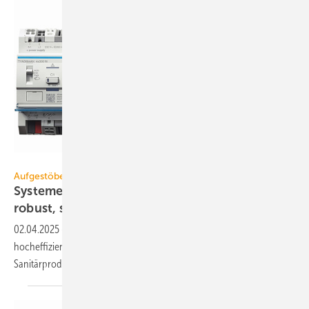
Hager
Aufgestöbert
Systeme für die TGA+E: sicher, luftdicht,
robust, schön und
mobil
02.04.2025
-
KNX Secure-Standard, luftdichte Mehrfachdosen,
hocheffizienter Brandgas-Ventilator, edle Oberflächen für
Sanitärprodukte und eine mobile
Luft/Luft-Wärmepumpe.