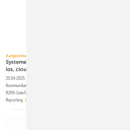
Weishaupt
Aufgestöbert
Systeme für die TGA+E: re­ver­sier­bar, rei­bungs­
los,
cloud­ba­siert
23.04.2025
-
Monoblock-Luft/Wasser-Wärme­pumpe bis 30 kW, KNX-
Kommunikation bis 1200 mA, Brandschutzband, außen aufgestellte
R290-Sole/Wasser-Wärmepumpe und Cloud-Service für Energy
Reporting.