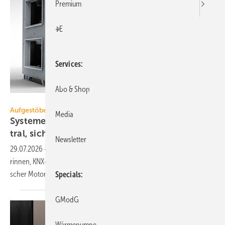
Premium
+E
Services
Abo & Shop
S-Klima
Aufgestöbert
Media
Systeme für die TGA+E: platz­spa­rend, dezen­
tral,
siche­rungslos
Newsletter
29.07.2026
-
DX-Kompakt-Lüftungsgeräte, Ablauf­körper für Dusch­
rinnen, KNX-Secure-Linien­koppler, flaches Lüftungs­gerät, elek­tro­ni­
scher
Motor­starter.
Specials
GModG
Wärmepumpe