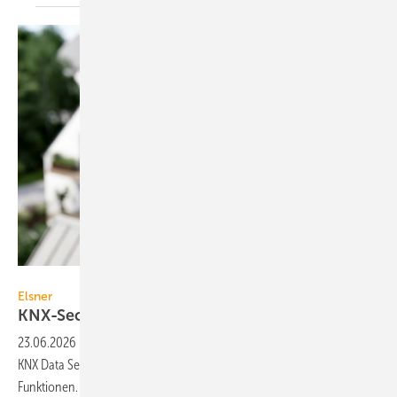
Elsner Elektronik / Made with Google AI
Elsner
KNX-Secure-Wetterstationen
23.06.2026
-
Elsner hat die Wetter­stationen der Windancer-Reihe auf
KNX Data Secure um­ge­stellt. Ein GPS-Modell lie­fert zu­sätz­liche
Funktionen.