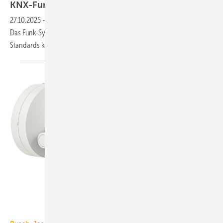
KNX-Funkkomponenten
27.10.2025
-
Ob Lichtsteuerung, Heizungs­regelung oder Be­schattung:
Das Funk-System KNX RF Multi von Gira bringt die Stärken des KNX-
Stan­dards kabel­los ins
Ge­bäude.
ABB AG – Busch-Jaeger