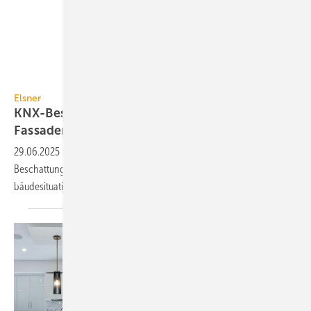
Elsner Elektronik
Elsner
KNX-Beschattungs­steue­rung für bis zu 8
Fassaden
29.06.2025
-
Das Reihen­einbau-Modul BX8 KNX von Elsner ist eine
Beschattungs­auto­ma­tion für bis zu 8 Fassa­den. Sie be­rück­sich­tigt Ge­
bäude­si­tu­a­tion und
Be­schat­tungs­typ.