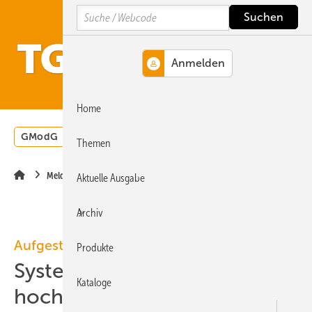
Springe
Springe
Springe
Search
auf
auf
auf
Hauptinhalt
Hauptmenü
SiteSearch
MENÜ
Home
GModG
Wärmepumpe
Heizungsförderung
Energ
Themen
Meldungen
Aktuelle Ausgabe
Archiv
Aufgestöbert
Produkte
Systeme für die TGA+E:
Kataloge
hoch­fle­xibel, auto­nom, dop­