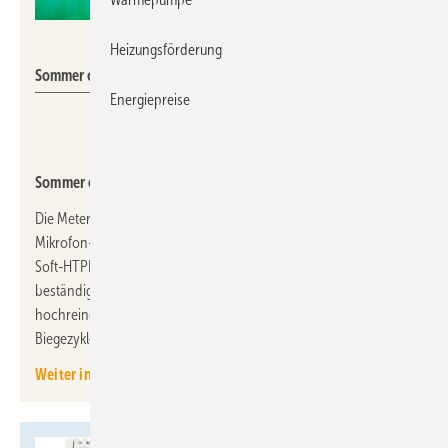
Sommer cable
Heizungsförderung
Sommer cable: SC-BINARY 225.
Energiepreise
Sommer cable: Hochflexibles AES/EBU-/DMX-Kabel
Die Meterware SC-BINARY 225 von Sommer cable lässt sich als
Mikrofon-, AES/EBU- und DMX-Kabel einsetzen. Der halogenfreie
Soft-HTPE-Außenmantel ist stark wasserabweisend, UV-
beständig und recyclingfähig. Im Inneren des Kabels sorgt
hochreines Kupfer der Klasse 6N für eine hohe Anzahl an
Biegezyklen.
Weiter informieren