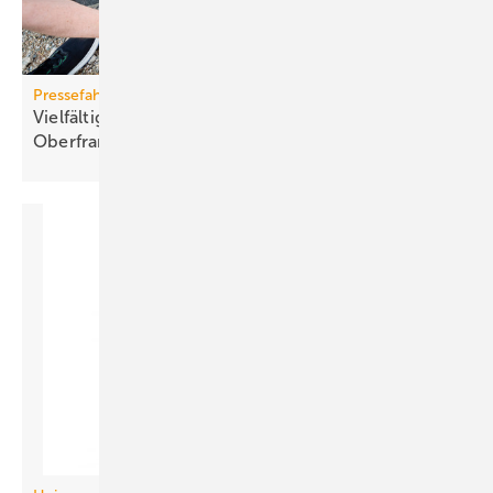
Pressefahrt des BWP
Vielfältiger Einsatz von Wärmepumpen in
Oberfranken