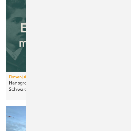
Firmenjubiläum
Hansgrohe: 125 Jahre Sa­ni­tär­tech­nik aus dem
Schwarz­wald