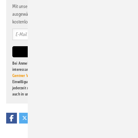
Mit unserem Newsletter erhalten Sie regelmäßig von uns
ausgewählte Informationen und Neuigkeiten, gebündelt und
kostenlos direkt ins Postfach.
Bei Anmeldung zu diesem Newsletter bin ich damit einverstanden, über
interessante Verlags- und Online-Angebote
der Marken der Alfons W.
Gentner Verlag GmbH & Co. KG
informiert zu werden. Diese
Einwilligung kann ich jederzeit widerrufen und eine Abmeldung ist
jederzeit möglich. Informationen zum Umgang mit Daten finden Sie
auch in unserer
Datenschutzerklärung
.