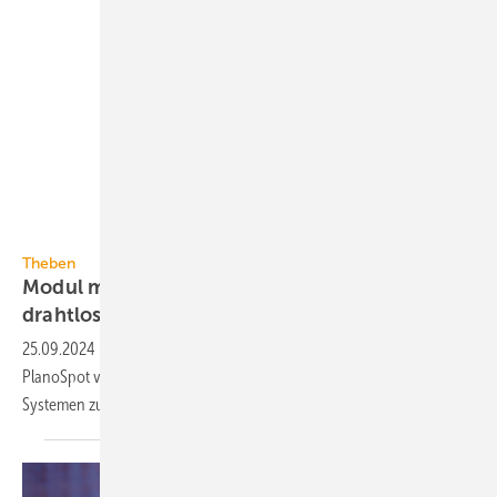
Theben
Theben
Modul macht drahtgebundene DALI-2-Systeme
drahtlos
25.09.2024
-
Die DALI-2-Präsenzsensoren theRonda, thePassa und
PlanoSpot von Theben sind jetzt auch in draht­losen Casambi-
Systemen zur Licht­steue­rung
einsetzbar.