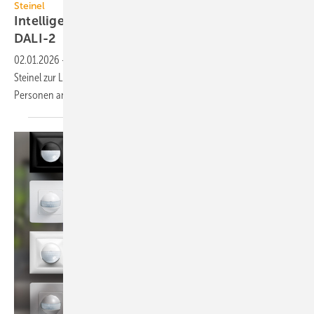
Steinel
Intelligentes Licht im Besprechungs­raum mit
DALI-2
02.01.2026
-
Der Präsenz­melder LuxMaster True Presence APC von
Steinel zur Lichtsteuerung er­kennt zweifels­frei die An­wesen­heit von
Per­sonen an­hand von
Mikro­bewegungen.