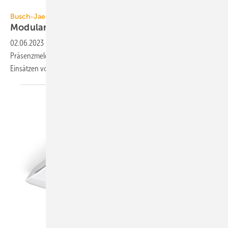
Busch-Jaeger
Busch-Jaeger
Modulare
Präsenzmelder
02.06.2023
-
Busch-Jaeger hat sein Angebot um die Busch-
Präsenzmelder flex erweitert. Sie sind mit den Elektronik-Unterputz-
Einsätzen von Busch-flexTronics
kompatibel.