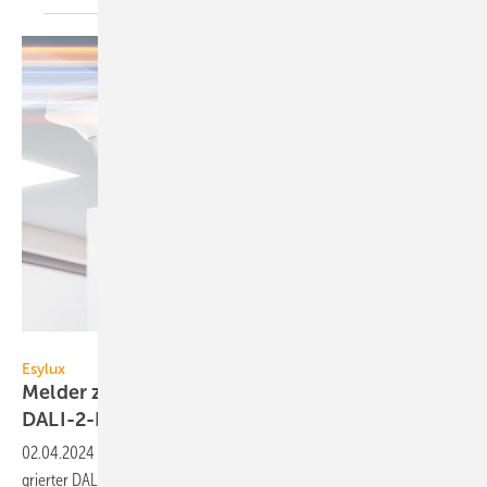
Esylux
Esylux
Melder zur raum­über­grei­fen­den
DALI-2-Lichtsteuerung
02.04.2024
-
Der Esylux-Präsenz­melder APC20 er­mög­licht mit in­te­
grier­ter DALI-2-Steuer­ein­heit die raum­über­grei­fen­de Au­to­mati­on von