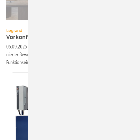
Legrand
Legrand
Vorkonfigurierter
All-in-one-Sensor
05.09.2025
-
Der Seano All-in-one-Sensor von Legrand ist ein kom­bi­
nier­ter Bewegungs- und Präsenz­melder mit acht vor­kon­fi­gu­rier­ten
Funk­tions­ein­stel­lungen.