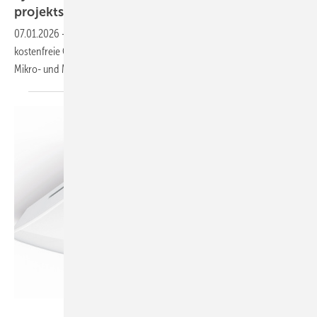
pro­jekt­spe­zi­fisch
07.01.2026
-
L/W-WP mit 75 °C Vorlauf, DALI-2-Wandpräsenzmelder,
kostenfreie Geräteoptionen für Lüftungsgeräte, Luftabscheider für
Mikro- und Makroblasen, Wärmebildkamera mit
Cloud-Anbindung.
Steinel