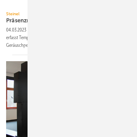
Steinel
Steinel
Präsenzmelder mit 9
Messgrößen
04.03.2023
-
Der Multisensor True Presence Smoke von Steinel
erfasst Temperatur, Luftfeuchte, Luftdruck, VOC, CO
, Helligkeit,
2
Geräuschpegel, Rauch und
Anwesenheit.