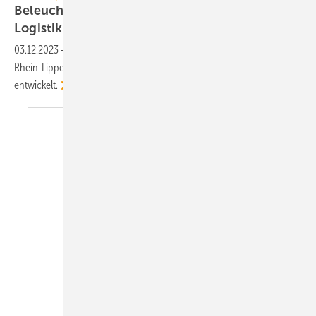
Beleuchtungssteuerung für ein nachhaltiges
Logistikzentrum
2
03.12.2023
-
Für eine über 80 000 m
große Logistikimmobilie am
Rhein-Lippe-Hafen wurde ein ausgeklügeltes Beleuchtungssystem
entwickelt.