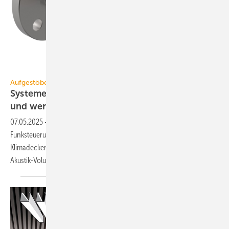
Geberit
Aufgestöbert
Systeme für die TGA+E: hoch­fle­xi­bel, ka­bel-
und werk­zeug­los,
er­wei­tert
07.05.2025
-
Nahwärmerohre mit Vakuum­isolierschicht, smarte
Funksteuerung, Präsenzmelder für Interalu-
Klimadecken, Komponenten für Rohrsysteme, Heiz- und Kühlsegel mit
Akustik-Volumenabsorber.