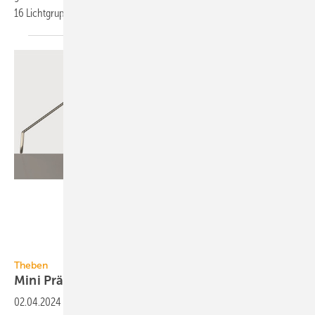
16 Licht­grup­pen mit
Spezial­funk­ti­o­nen.
Theben
Theben
Mini Präsenzmelder mit KNX Data
Secure
02.04.2024
-
Die neue Generation der thePiccola Mini-Präsenz­