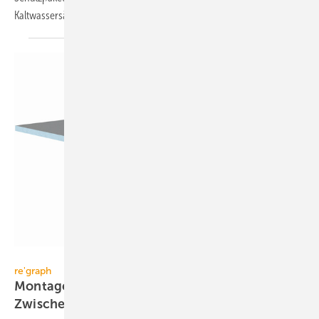
Kaltwassersätze mit freier
Kühlung.
re'graph
re'graph
Montageadapter für Melder an
Zwischendecken