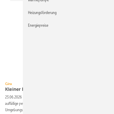
Heizungsförderung
Energiepreise
Gira
Gira
Kleiner Präsenzmelder für
KNX
23.06.2026
-
Der Präsenz­melder Mini für KNX von Gira ist für die un­
auf­fällige per­ma­nen­te Er­fassung von An­wesen­hei­ten und
Umgebungsbe­din­gun­gen in Ge­bäu­den
konzi­piert.