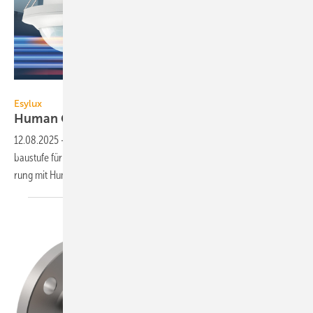
Esylux
Esylux
Human Centric Lighting mit
DALI-2
12.08.2025
-
Mit der Steuer­ein­heit APC30 HCL bie­tet Esylux eine Aus­
bau­stu­fe für die raum­über­grei­fen­de sensor­ba­sierte DALI-2-Licht­steue­
rung mit Human Centric Lighting
an.