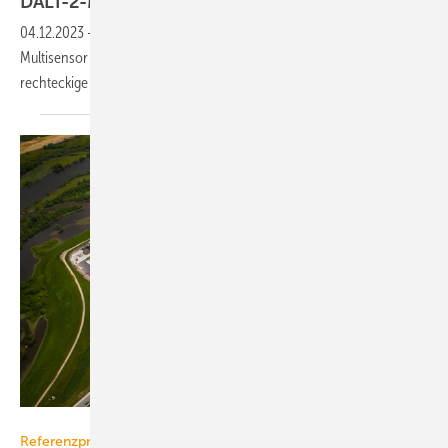
DALI-2-Multisensor mit rechteckiger
Flachlinse
04.12.2023
-
Der PD5N-Lamella von B.E.G. ist ein DALI-2-zertifizierter
Multisensor (Belegung, Helligkeit) und verfügt erstmalig über eine
rechteckige flache
Linse.
Scharkon Lichtkonzepte GmbH
Referenzprojekt Theben