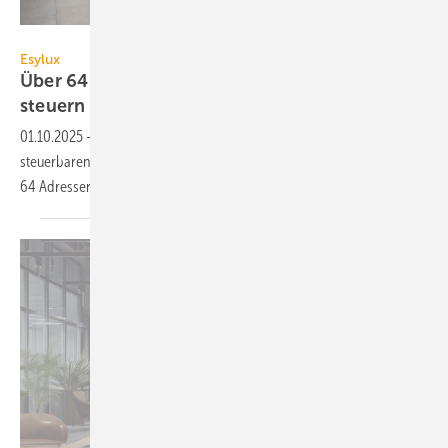
Esylux
Esylux
Über 64 Betriebsgeräte in einer DALI-2-Linie
steuern
01.10.2025
-
Mit Expandern ermöglicht es Esylux, die Anzahl der
steuer­baren Betriebs­geräte inner­halb einer DALI-2-Linie trotz maxi­mal
64 Adressen zu
er­höhen.