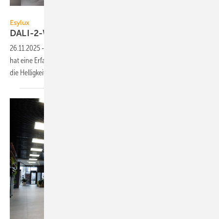
Esylux
Esylux
DALI-2-Wandpräsenzmelder
26.11.2025
-
Der Wandpräsenzmelder Basic BMS DALI-2 von Esylux
hat eine Erfassungsreichweite von bis 16 m im Durchmesser und misst
die Helligkeit 5 bis
2000 Lux.