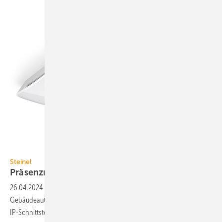
Steinel
Steinel
Präsenzmelder mit
IP-Schnittstelle
26.04.2024
-
Für die einfache Einbindung von Sensoren in die
Gebäude­auto­ma­tion bietet Steinel ein Präsenz­mel­der-Sor­ti­ment mit
IP-Schnitt­stelle
an.