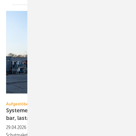
Aggreko
Aufgestöbert
Systeme für die TGA+E: zu­kunfts­si­cher, ska­lier­
bar,
last­ad­ap­tiv
29.04.2026
-
R290-Großwärmepumpe, Montageadapter, NAR-
Schutzpakete für Zählerplätze, mobile Dampfkessel im Container,