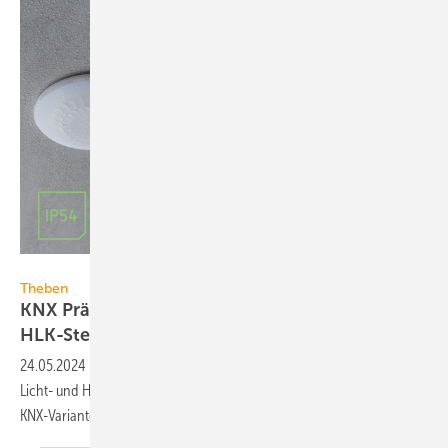
Theben
Theben
KNX Präsenzmelder zur Licht- und
HLK-Steuerung
24.05.2024
-
Theben hat seine Präsenz­melder-Serie Luxa 103 zur
Licht- und HLK-Steuerung im Innen- und Außen­bereich durch eine
KNX-Variante
erweitert.