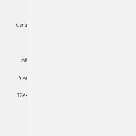
Editor's choice
E-Paper
Fachbeiträge
Gentner Verlag
Impressum
Karriere bei Gentner
Team
Mediaservice
Mitgliedschaften und Engagement
Newsletter
Privacy Manager
RSS-Feed
TGA+E abonnieren
TGA+E-WissensCheck
Veranstaltungen / Webinare
© 2026 TGA+E Fachplaner