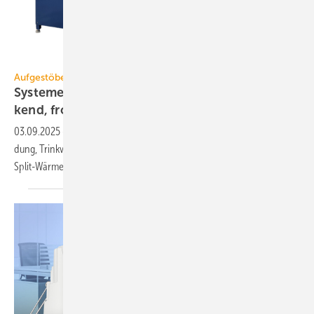
varmeco
Aufgestöbert
Systeme für die TGA+E: ex­er­ge­tisch, licht­len­
kend,
frost­si­cher
03.09.2025
-
Booster-Wärme­pumpe, Brand­schutz­ka­nal mit Selbst­er­
dung, Trink­wasser-Wärme­pumpe mit R290, Human Centric Lighting,
Split-Wärme­pumpe für
Schwimm­becken.