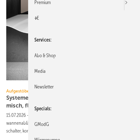
Premium
+E
Services
Abo & Shop
Media
Viega
Newsletter
Aufgestöbert
Systeme für die TGA+E: un­auf­fäl­lig, ae­ro­dy­na­
misch,
flach
Specials
15.07.2026
-
KNX-Präsenz­mel­der, effi­zien­te Axial­ven­ti­la­toren, Dusch­
wannen­ab­läufe mit Re­visions­öff­nung, platz­spa­ren­de Geräte­schutz­
GModG
schal­ter, kom­pak­te
Wohnungs­lüftung.
Wärmepumpe