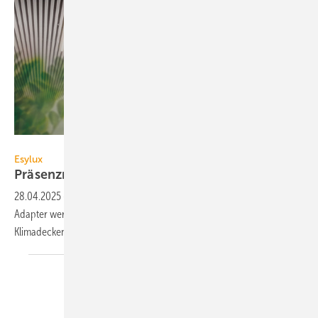
Esylux
Esylux
Präsenzmelder für
Interalu-Klimadecken
28.04.2025
-
Die Lamella-Präsenzmelder von Esylux lassen sich per
Adapter werk­zeug­los in die Lamellen­struktur der SAPP- und WEC-
Klimadecken von Interalu
einschnappen.