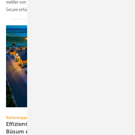
melder von Theben ist jetzt auch als KNX-Vari­an­te mit KNX Data
Secure
erhältlich.
Theben AG
Referenzprojekt Theben
Effiziente Lichtsteuerung in der Bretterbude
Büsum