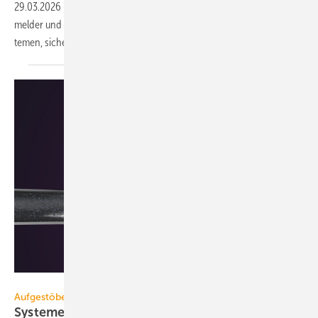
29.03.2026
-
Mit einem Montageadapter von re'graph können Brand­
melder und andere Geräte an Zwischen­decken, z. B. Oden­wald-Sys­
temen, sicher instal­liert
werden.
IMI
Aufgestöbert
Systeme für die TGA+E: lei­se, abtrennend,