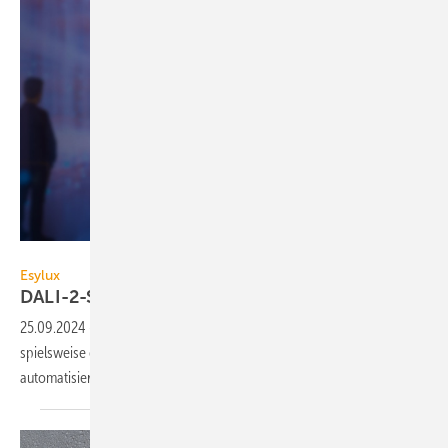
Esylux
Esylux
DALI-2-Schaltaktor für
230-V-Geräte
25.09.2024
-
Mit dem DALI-2-Schal­taktor von Esylux kön­nen, bei­
spiels­wei­se ge­steu­ert durch einen APC-Präsenz­melder, 230-V-Geräte
auto­ma­ti­siert ge­schal­tet
wer­den.