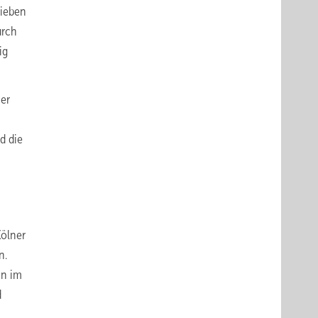
rieben
urch
ig
her
d die
Kölner
n.
nn im
d