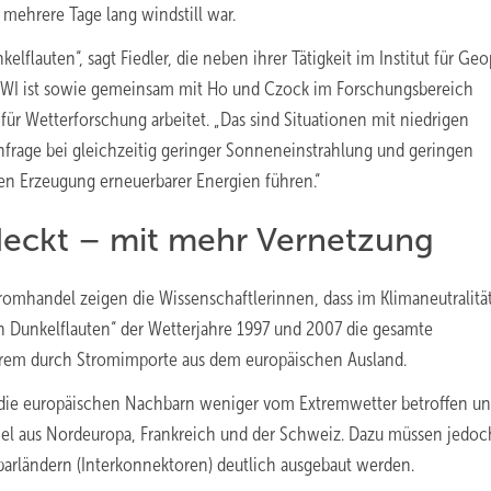
mehrere Tage lang windstill war.
elflauten“, sagt Fiedler, die neben ihrer Tätigkeit im Institut für Ge
EWI ist sowie gemeinsam mit Ho und Czock im Forschungsbereich
ür Wetterforschung arbeitet. „Das sind Situationen mit niedrigen
frage bei gleichzeitig geringer Sonneneinstrahlung und geringen
n Erzeugung erneuerbarer Energien führen.“
eckt – mit mehr Vernetzung
romhandel zeigen die Wissenschaftlerinnen, dass im Klimaneutralitä
n Dunkelflauten“ der Wetterjahre 1997 und 2007 die gesamte
rem durch Stromimporte aus dem europäischen Ausland.
 die europäischen Nachbarn weniger vom Extremwetter betroffen u
el aus Nordeuropa, Frankreich und der Schweiz. Dazu müssen jedoc
rländern (Interkonnektoren) deutlich ausgebaut werden.