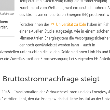
Temperaturen. Gleichzeitig hängt die Stromerzeugung
zunehmend vom Wetter ab, weil ein deutlich höherer A
ck.adobe.com
des Stroms aus erneuerbaren Energien (EE) produziert wi
einem
Forscherinnen der
Universität zu Köln
haben im Ra
erden,
einer aktuellen Studie aufgezeigt, wie in einem solchen
klimaneutralen Energiesystem die Versorgungssicherhei
dennoch gewährleistet werden kann – auch in
satzmodellen untersuchten die beiden Doktorandinnen Linh Ho und B
er die Zuverlässigkeit der Stromversorgung bei steigenden EE-Anteil
, Bruttostromnachfrage steigt
ät 2045 – Transformation der Verbrauchssektoren und des Energiesys
 veröffentlicht, den das Energiewirtschaftliche Institut an der Unive