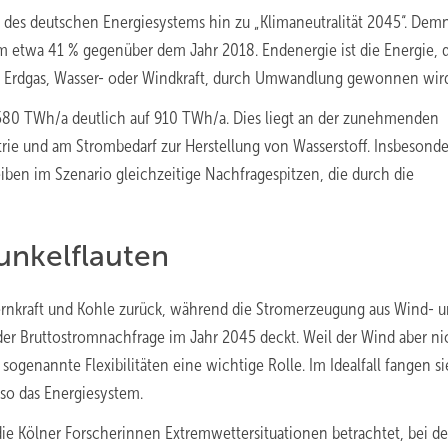
on des deutschen Energiesystems hin zu „Klimaneutralität 2045“. Dem
m etwa 41 % gegenüber dem Jahr 2018. Endenergie ist die Energie, d
l, Erdgas, Wasser- oder Windkraft, durch Umwandlung gewonnen wir
 580 TWh/a deutlich auf 910 TWh/a. Dies liegt an der zunehmenden
trie und am Strombedarf zur Herstellung von Wasserstoff. Insbesonde
ben im Szenario gleichzeitige Nachfragespitzen, die durch die
Dunkelflauten
ernkraft und Kohle zurück, während die Stromerzeugung aus Wind- 
r Bruttostromnachfrage im Jahr 2045 deckt. Weil der Wind aber ni
genannte Flexibilitäten eine wichtige Rolle. Im Idealfall fangen si
 so das Energiesystem.
ie Kölner Forscherinnen Extremwettersituationen betrachtet, bei d