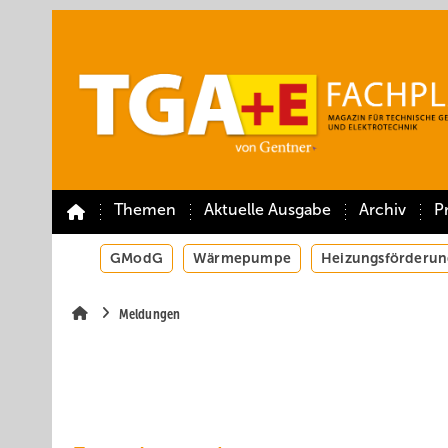
Springe
Springe
Springe
auf
auf
auf
Hauptinhalt
Hauptmenü
SiteSearch
Themen
Aktuelle Ausgabe
Archiv
P
GModG
Wärmepumpe
Heizungsförderun
Meldungen