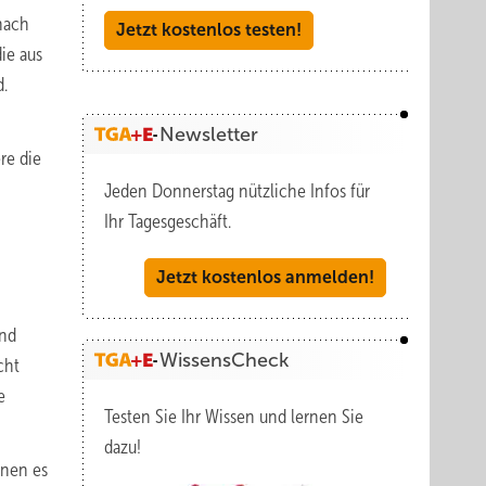
nach
Jetzt kostenlos testen!
ie aus
d.
Newsletter
re die
Jeden Donnerstag nützliche Infos für
Ihr Tagesgeschäft.
Jetzt kostenlos anmelden!
und
WissensCheck
cht
e
Testen Sie Ihr Wissen und lernen Sie
dazu!
enen es