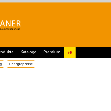
rodukte
Kataloge
Premium
+E
g
Energiepreise