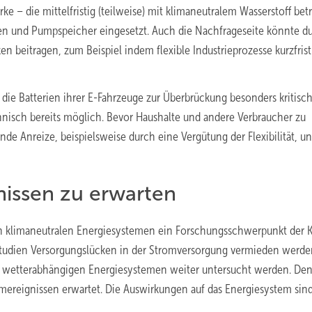
ke – die mittelfristig (teilweise) mit klimaneutralem Wasserstoff bet
en und Pumpspeicher eingesetzt. Auch die Nachfrageseite könnte d
en beitragen, zum Beispiel indem flexible Industrieprozesse kurzfrist
ie Batterien ihrer E-Fahrzeuge zur Überbrückung besonders kritisc
chnisch bereits möglich. Bevor Haushalte und andere Verbraucher zu
de Anreize, beispielsweise durch eine Vergütung der Flexibilität, un
issen zu erwarten
in klimaneutralen Energiesystemen ein Forschungsschwerpunkt der 
studien Versorgungslücken in der Stromversorgung vermieden werde
n wetterabhängigen Energiesystemen weiter untersucht werden. De
reignissen erwartet. Die Auswirkungen auf das Energiesystem sin