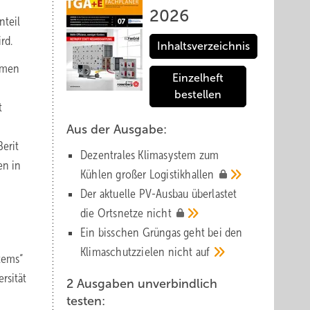
2026
nteil
rd.
Inhaltsverzeichnis
hmen
Einzelheft
bestellen
t
Aus der Ausgabe:
erit
Dezentrales Klimasystem zum
en in
Kühlen großer
Logistik­hallen
Der aktuelle PV-Ausbau über­lastet
die Orts­netze
nicht
Ein bisschen Grüngas geht bei den
Klima­schutz­zielen nicht
auf
tems“
rsität
2 Ausgaben unverbindlich
testen: