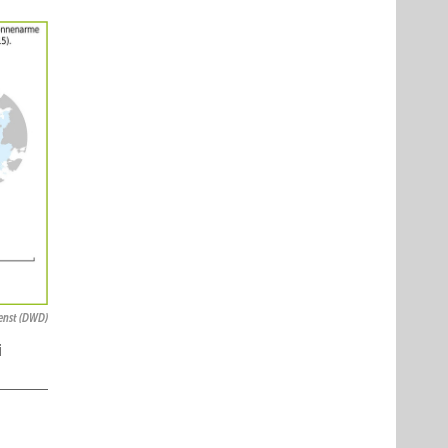
enst (DWD)
i