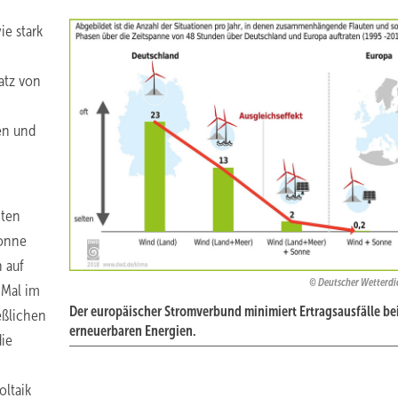
ie stark
atz von
en und
mten
Sonne
n auf
Deutscher Wetterdi
 Mal im
Der europäischer Stromverbund minimiert Ertragsausfälle be
eßlichen
erneuerbaren Energien.
ie
oltaik