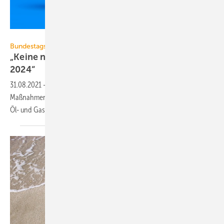
virtua73 – stock.adobe.com
Bundestagswahl 2021
„Keine neuen Öl- und Gas-Heizungen mehr ab
2024“
31.08.2021
-
Drei Thinktanks empfehlen 22 schnell umsetzbare
Maßnahmen zum Erreichen der Klimaziele. Eine davon: Keine neuen
Öl- und Gas-Heizungen mehr ab
2024.