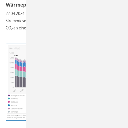
Wärmepumpen
22.04.2024
-
Stündliche Emissions­fak­to­ren zeigen, dass der Winter-
Strom­mix so grün ist, dass der Be­trieb einer Wärme­pum­pe weniger
CO
als eine Gas-Heizung
freisetzt.
2
Agora Energiewende / CC BY 4.0 Deed