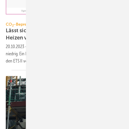
Agora Energiewende, CC BY 4.0
CO
-Bepreisung
2
Lässt sich 2027 ein CO
-Preis­schock beim
2
Heizen
verhindern?
20.10.2023
-
Der CO
-Preis ist aktuell durch Festpreise marktfern
2
niedrig. Ein Konzept zeigt, wie sich 2027 ein sprunghafter Anstieg über
den ETS II vermeiden
lässt.