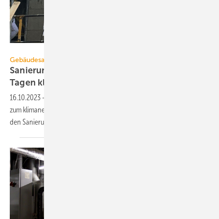
Ronald Meyer
Gebäudesanierung
Sanierungssprint: Doppel­haus­hälfte in 22
Tagen
klimaneutral
16.10.2023
-
Eine Doppelhaushälfte in Hamburg wurde in 22 Tagen
zum klimaneutralen Zuhause. Die Musterbaustelle soll eine Lösung für
den Sanierungsstau
aufzeigen.