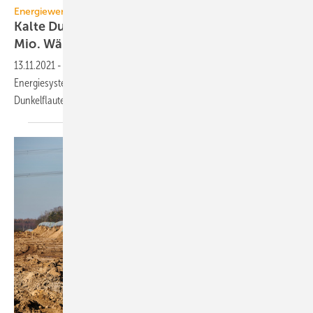
Energiewende
Kalte Dunkelflaute: Genug Strom auch bei 9
Mio.
Wärmepumpen
13.11.2021
-
Eine Studie zeigt, wie in einem klimaneutralen
Energiesystem die Versorgungssicherheit auch bei Extremwetter (kalte
Dunkelflaute) gewährleistet
wird.