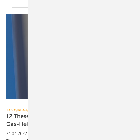
magann – stock.adobe.com
Energieträger
12 Thesen zu Wasserstoff: Kein Nachfolger für
Gas-Heizungen
24.04.2022
-
Ein im Kontext des Russland-Ukraine-Kriegs aktualisiertes