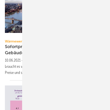
georgeclerk / iStock / Getty Images Plus
Wärmewende
Sofortprogramm für klimafreundlichen
Gebäudesektor
10.06.2021
-
Damit der Gebäudesektor bis 2045 klimaneutral wird,
braucht es viel Geld vom Staat, klares Ordnungsrecht, höhere CO
-
2
Preise und sozialen
Ausgleich.