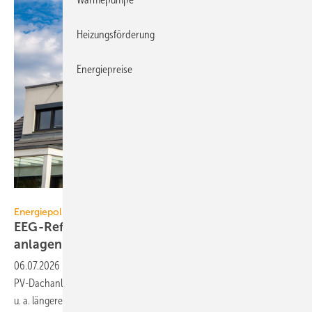
Heizungsförderung
Energiepreise
U. J. Alexander - stock.adobe.com
Energiepolitik
EEG-Reform: Wirt­schaft­lich­keit von PV-Dach­
an­lagen
gefährdet
06.07.2026
-
Die EEG-Reform steigert Vermark­tungs­kos­ten für kleine
PV-Dach­an­lagen. Agora warnt vor einem Markteinbruch und fordert
u. a. längere
Übergangsfristen.