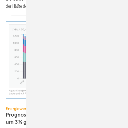
2
der Hälfte der Minderung in
2024.
Agora Energiewende / CC BY 4.0 Deed
Energiewende
Prognose: 2024 ist der Treib­haus­gasausstoß
um 3 %
gesunken