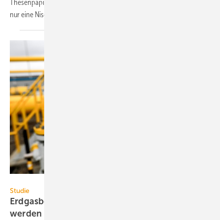
Thesenpapier postuliert: Die Wasserstoff-Heizung für Haushalte wird
nur eine Nischenlösung
sein.
MoiraM – stock.adobe.com
Studie
Erdgasbedarf kann bis 2027 um 20 % gesenkt
werden