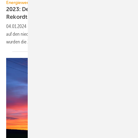
Energiewende
2023: Deutschlands CO
-Ausstoß sinkt auf
2
Rekordtief, aber
…
04.01.2024
-
Die Treibhausgas­emissionen in Deutschland sind 2023
auf den niedrigsten Stand seit 70 Jahren gefallen. Im Gebäude­bereich
wurden die Ziele erneut
verfehlt.