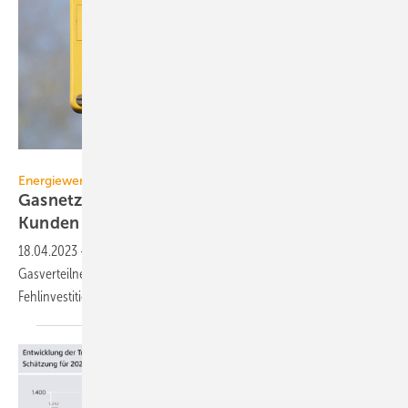
detailfoto – stock.adobe.com
Energiewende
Gasnetze: Geordnete Stilllegung schützt
Kunden und
Betreiber
18.04.2023
-
Einer Studie zufolge ist künftig ein Großteil des
Gasverteilnetzes überflüssig. Ein neuer Ordnungsrahmen kann
Fehlinvestitionen und hohe Kosten
verhindern.