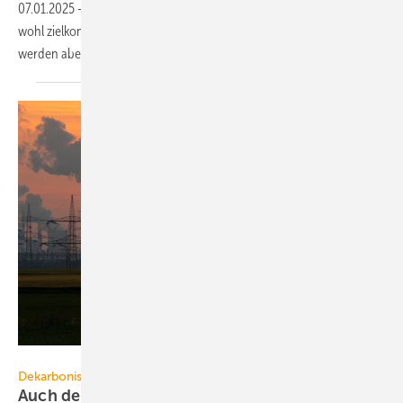
07.01.2025
-
2024 sind die Treibhausgasemissionen in Deutschland
wohl zielkonform gesunken. In den Bereichen Gebäude und Verkehr
werden aber EU-Klimavorgaben
verfehlt.
Stefan Loss – stock.adobe.com
Dekarbonisierung
Auch der Winter-Strommix ist grün genug für