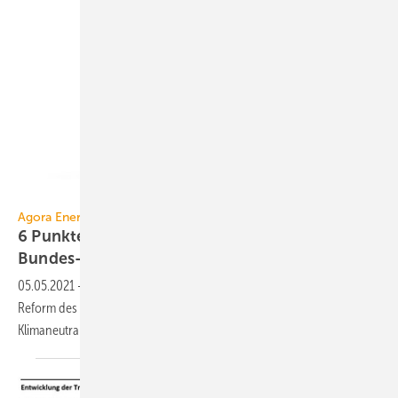
malerapaso / E+ / Getty Images
Agora Energiewende / Klimaurteil
6 Punkte für Reform des
Bundes-Klimaschutzgesetzes
05.05.2021
-
Agora Energiewende hat sechs Eckpunkte für eine zügige
Reform des Bundes-Klimaschutzgesetzes vorgelegt. Dazu gehört
Klimaneutralität schon in
2045.