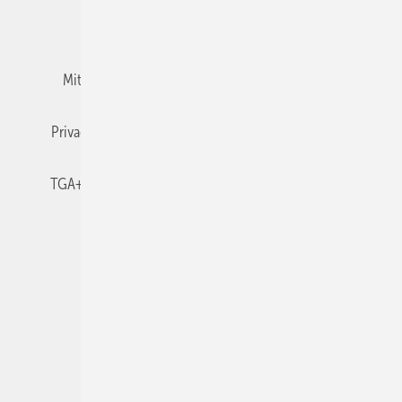
Team
Mediaservice
Mitgliedschaften und Engagement
Newsletter
Privacy Manager
RSS-Feed
TGA+E abonnieren
TGA+E-WissensCheck
Veranstaltungen / Webinare
© 2026 TGA+E Fachplaner