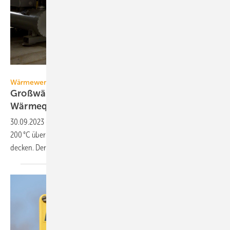
Ochsner / BWP
Wärmewende
Großwärmepumpen machen grüne
Wärmequellen
nutzbar
30.09.2023
-
Deutschland kann seinen gesamten Wärmebedarf bis
200 °C über Geothermie, See- und Flusswasser sowie Abwärme
decken. Der Schlüssel sind
Großwärmepumpen.