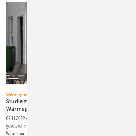
Hermann – stock.adobe.com
Wärmepumpen-Rollout
Studie zeigt, wie der Durchbruch für die
Wärmepumpe
gelingt
02.11.2022
-
Eine ambitionierte Ausgestaltung und schnelle
gesetzliche Verankerung der 65-Prozent-EE-Vorgabe kann der
Wärmepumpe zum Durchbruch
verhelfen.