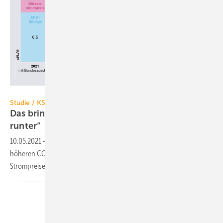
Agora Energiewende
Studie / KSG / BEHG
Das bringt „CO
-Bepreisung rauf, EEG-Umlage
2
runter“
10.05.2021
-
Durch die Nutzung zusätzlicher Einnahmen aus einer
höheren CO
-Bepreisung zur Senkung der EEG-Umlage können die
2
Strompreise massiv gesenkt
werden.