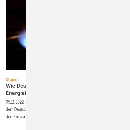
Wolfilser – stock.adobe.com
Studie
Wie Deutschland gestärkt aus der fossilen
Energiekrise
kommt
05.11.2022
-
Agora Energiewende hat einen Vorschlag vorgelegt, mit
dem Deutschland die fossile Energiekrise strukturell überwinden und
den Klimaschutz stärken
kann.