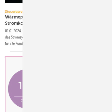
marcus_hofmann – stock.adobe.com
Steuerbare Verbrauchseinrichtungen
Wärmepumpen und E-Autos können die
Stromkosten
senken
01.01.2024
-
Elektro­autos, Wärme­pumpen und Heim­speicher machen
das Strom­system künftig deutlich flexibler. Das kann die Strompreise
für alle Kunden
senken.