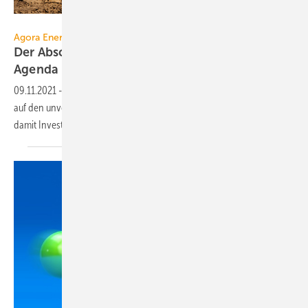
fotowunsch – stock.adobe.com
Agora Energiewende / Standpunkt
Der Abschied vom Erdgasnetz gehört auf die
Agenda
09.11.2021
-
Die aktuelle Planung der Gasfern- und Verteilnetze setzt
auf den unveränderten Fortbestand der Gasinfrastruktur – und riskiert
damit
Investitionsruinen.