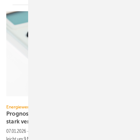
Gina Sanders – stock.adobe.com
Energiewende
Prognose: Dekarbonisierung hat sich 2025
stark
verlangsamt
07.01.2026
-
Deutschlands Treibhausgasemissionen sind 2025 nur
leicht um 9 Mio. t CO
-Äquivalent bzw. 1,5 % gesunken – weniger als