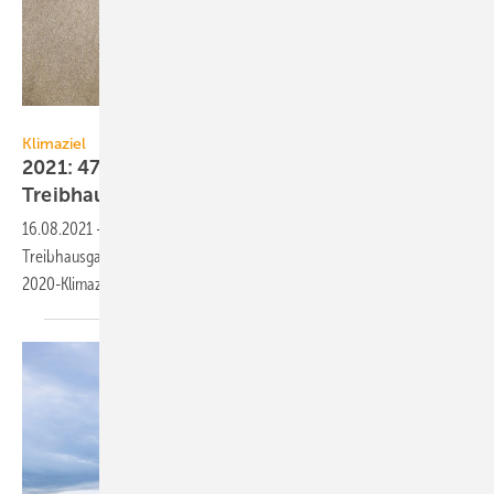
Mukhina1 / iStock / Getty Images Plus
Klimaziel
2021: 47 Mio. Tonnen mehr
Treibhausgasemissionen
16.08.2021
-
Agora Energiewende hat berechnet, dass Deutschlands
Treibhausgasemissionen 2021 so stark steigen, dass das nationale
2020-Klimaziel wieder verfehlt
wird.