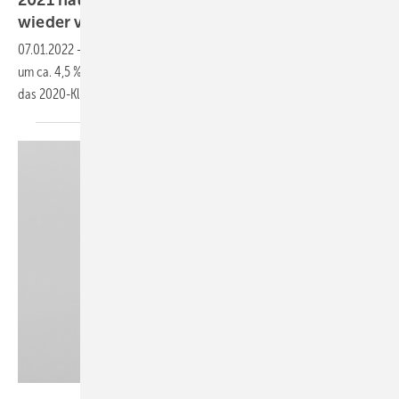
2021 hat Deutschland das 2020-Klimaziel
wieder
verfehlt
07.01.2022
-
2021 sind die Treibhausgasemissionen in Deutschland
um ca. 4,5 % deutlich gestiegen. Mit einer Minderung von 38 % wurde
das 2020-Klimaziel wieder
verfehlt.
blende11.photo – stock.adobe.com