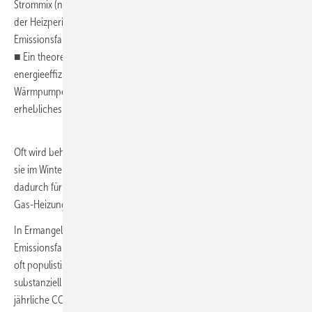
Strommix (nationale Erzeugung) zeigt jedoch, dass der Netzstrom in
der Heizperiode keineswegs einen besonders hohen CO
-
2
Emissionsfaktor aufweist.
■ Ein theoretischer Vergleich sowie die Gegenüberstellung einer
energieeffizient betriebenen Gas-Heizung und einer Luft/Wasser-
Wärmpumpe vor / nach einer Heizungsumstellung ergeben ein
erhebliches CO
-Minderungspotenzial für die Wärmepumpe.
2
Oft wird behauptet: „Wärmepumpen sind nicht klimafreundlich – weil
sie im Winter hauptsächlich mit Kohlestrom betrieben werden und
dadurch für das Klima nicht besser (oder sogar schlechter) als eine
Gas-Heizung sind.“ Stimmt das (noch)?
In Ermangelung offizieller monatlicher oder saisonaler CO
-
2
Emissionsfaktoren für die Stromerzeugung kann dem Mythos und der
oft populistisch geführten Diskussion leider auch kaum unmittelbar
substanziell etwas entgegengesetzt werden. Denn der bekannte
jährliche CO
-Emissionsfaktor für den Strommix wird dem Lastprofil
2