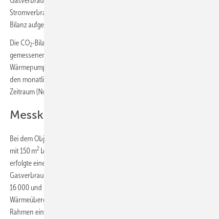
Gasverbräuche zur Verfügung. Zudem konnte der gemessene
Stromverbrauch der Gas-Heizung (rund 300 kWh
/a) in die CO
-
el
2
Bilanz aufgenommen werden.
Die CO
-Bilanz der Wärmepumpe wurde aus den monatlich
2
gemessenen Stromverbräuchen des gesamten
Wärmepumpensystems (inklusive aller Pumpen, Regelung etc.) und
den monatlichen CO
-Emissionsfaktoren im Strommix für den
2
Zeitraum (November 2022 bis Oktober 2023) erstellt.
Messkonzept
Bei dem Objekt handelt es sich um ein freistehendes Einfamilienhaus
2
mit 150 m
beheizter Wohnfläche. Errichtet wurde es 1959. 1999
erfolgte eine energetische Sanierung mit Anbau. Danach lag der
Gasverbrauch für Raumwärme und Trinkwassererwärmung zwischen
16 000 und 17 000 kWh/a bezogen auf den Brennwert (H
). Die
s
Wärmeübergabe erfolgt ausschließlich über Plattenheizkörper. Im
Rahmen einer Heizungsoptimierung für die Installation der