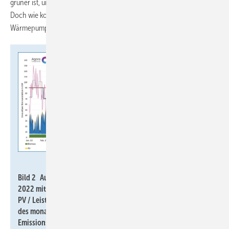
grüner ist, und teurer, wenn er kohlelastiger und damit schmutziger ist.
Doch wie kommt das Strompreissignal in die Regelung der
Wärmepumpen?
Imkeller-Benjes / Datenquelle: Agorameter
Bild 2 Auswertung der Agorameter-Daten für den Strom-Mix
2022 mit Darstellung der EE-Anteile (Biomasse, Wasser, Wind,
PV / Leistung in GW) sowie des täglichen, wöchentlichen und
des monatlichen gewichteten und des jährlichen CO
-
2
Emissionsfaktors in g
/kWh
.
CO2
el