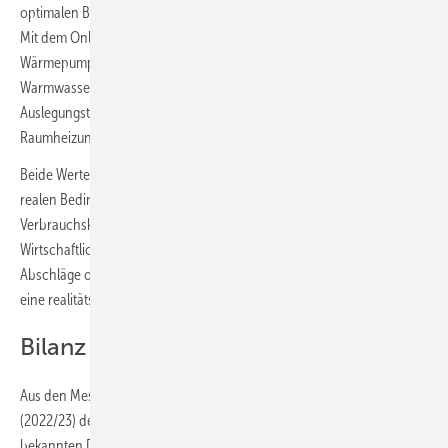
optimalen Bedingungen ermittelten Teillast-Arbeitszahlen hinterlegt.
Mit dem Online-Rechner ergeben sich für die verwendete
Wärmepumpe bei Systemtemperaturen von 40/35 °C und 55 °C
Warmwassertemperatur (Anteil von 15 %) und einer
Auslegungstemperatur von − 9 °C eine JAZ von 4,7 für die
Raumheizung und eine JAZ von 3,5 für die Trinkwassererwärmung.
Beide Werte liegen damit rund 20 bis 25 % über den SJAZ, die unter
realen Bedingungen (und mit realer Witterung) und bei regelmäßigen
Verbrauchskontrollen ermitteltet wurden. Insbesondere bei
Wirtschaftlichkeitsberechnungen sind deshalb entsprechende
Abschläge oder genauere Verfahren zu empfehlen. Das sollte auch für
eine realitätsnahe Bewertung von CO
-Bilanzen gelten.
2
Bilanz und Systemvergleich
Aus den Messdaten für die 12 Monate umfassende Messperiode
(2022/23) der Wärmepumpe lässt sich aufgrund der sehr gut
bekannten Daten des vorherigen Wärmeerzeugers ein ersetzter