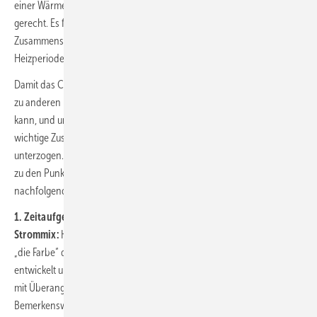
einer Wärmepumpe und der Winterproblematik nicht ohne Weiteres
gerecht. Es fehlt eine faktenbasierte Abschätzung der tatsächlichen
Zusammensetzung für den Strommix im Winter bzw. in der
Heizperiode.
Damit das CO
-Minderungspotenzial einer Wärmepumpe im Vergleich
2
zu anderen Heizsystemen mit höherer Genauigkeit ermittelt werden
kann, und um den Kohlestrom-Mythos zu widerlegen, wurden fünf
wichtige Zusammenhänge und Aspekte einem Faktencheck
unterzogen. In diesem Fachbeitrag werden zunächst die Ergebnisse
zu den Punkten 1 und 2 vorgestellt; die Punkte 3 bis 5 werden
nachfolgend aufbereitet.
1. Zeitaufgelöste CO
-Emissionsfaktoren für den deutschen
2
Strommix:
Hierzu wurden grafische sehr anschauliche Heatmaps für
„die Farbe“ des Strommixes (Agorameter-Daten 2018 bis 2023)
entwickelt und per Auszählung die Stunden mit „Dunkelflaute“ bzw.
mit Überangebot an „grünem Strom“ ermittelt und gegenübergestellt.
Bemerkenswert ist dabei die hohe Korrelation von CO
-
2