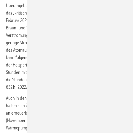
Überangebot an grünem Strom. Am Beispiel des Erzeugungsmixes für
das „kritische“ Jahr 2022 (Russlands Angriffskrieg auf die Ukraine ab
Februar 2022, Gas-Mangellage, verstärkte Stromproduktion aus
Braun- und Steinkohle bei teilweiser Reduzierung der Gas-
Verstromung und ein hoher Importbedarf von Frankreich; aber auch
geringe Stromnachfrage der Industrie) und dem Jahr 2023 (Vollzug
des Atomausstiegs; weiterhin geringe Stromnachfrage der Industrie)
kann folgender Sachverhalt aus dem Lastgang abgeleitet werden: In
der Heizperiode (rund 7 Monate mit ca. 5100 h) überkompensieren die
Stunden mit einem Überangebot an EE-Strom (839 / 1549 h; 2022/23)
die Stunden mit Dunkelflaute und hohem Kohlestromanteil (685 /
632 h; 2022/23).
Auch in den Hauptmonaten der Heizperiode Dezember und Januar
halten sich Zeiten mit Dunkelflaute und Zeiten mit einem Überangebot
an erneuerbarem Strom gut die Waage. Im gesamten Kernwinter
(November bis Februar), wo typischer Weise mehr als 60 % des
Wärmepumpenstroms nachgefragt wird, stehen 2022 in Summe den