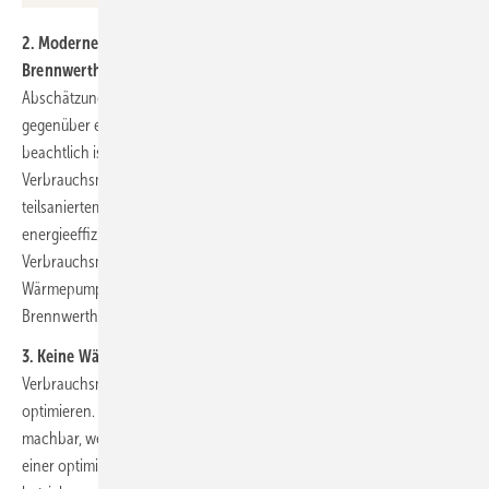
2. Moderne Luft/Wasser-Wärmepumpe „schlägt“ Gas-
Brennwertheizkessel:
Eine theoretische, aber anschauliche
Abschätzung des CO
-Minderungspotenzials für eine Wärmepumpe
2
gegenüber einer Gas-Heizung zeigt, dass ihr Vorsprung schon heute
beachtlich ist. Gestützt wird dies durch die Auswertung eines
Verbrauchsmonitorings für eine Luft/Wasser-Wärmepumpe in einem
teilsaniertem Altbau im Vergleich zu dem demontierten, aber stets
energieeffizient betriebenen Gas-Brennwertheizkessel. Auch die
Verbrauchsmessungen zeigen klar den Vorteil der real betriebenen
Wärmepumpe gegenüber dem zuvor real betriebenen Gas-
Brennwertheizkessel.
3. Keine Wärmepumpe ohne Betriebsoptimierung:
Ein
Verbrauchsmonitoring hilft den Heizbetrieb einer Wärmepumpe zu
optimieren. Ein Stromeinsparpotenzial von 10 % (und mehr) ist
machbar, wenn die Wärmepumpe statt mit „Werkseinstellung“ mit
einer optimierten und an das Gebäude angepassten Reglereinstellung