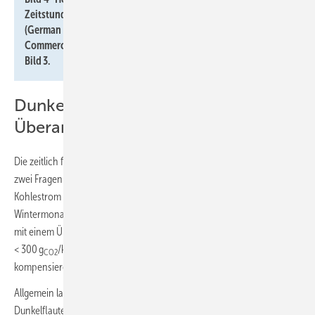
Zeitstunden im Erzeugungs-Strommix für 2018 bis 2023
(German Net Power Generation, Consumption and
Commercial Exports), farbliche Abgrenzung Klassen gemäß
Bild 3.
Dunkelflauten vs.
Überangebotszeiten
Die zeitlich feine Auflösung von CO
-Emissionsfaktoren ermöglicht es,
2
zwei Fragen zu beantworten: Wie viele Dunkelflauten mit viel
Kohlestrom (CO
-Faktor > 600 g
/kWh
) gibt es in den
2
CO2
el
Wintermonaten und wie lange dauern sie an? Und: Wie viele Stunden
mit einem Überangebot an erneuerbaren Strom (CO
-Faktor
2
< 300 g
/kWh
) gibt es im gleichen Monat, die die Dunkelflauten
CO2
el
kompensieren können?
Allgemein lautet die Antwort: Ja, es gibt die in der Frage definierten
Dunkelflauten, aber es gibt bereits ebenso viele Stunden mit einem