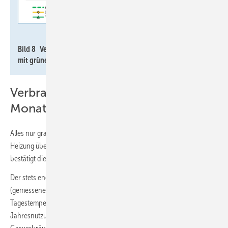
Imkeller-Benjes
Bild 8 Vergleich Wärmepumpe mit Gas-Brennwertheizkessel
mit grünem Gas (35 % fossil, 65 % EE).
Verbrauchsmonitoring über 12
Monate
Alles nur graue Theorie? Nein, ein Verbrauchsmonitoring für die Gas-
Heizung über 48 Monate und für die Wärmepumpe über 12 Monate
bestätigt die Annahmen auch in der Praxis.
Der stets energieeffizient betriebene Gas-Brennwertheizkessel
3
(gemessene Kondensatmenge: 1,0 l
/m
Erdgas bei − 6 °C bis − 8 °C
H2O
Tagestemperatur) wird für den Vergleich wie oben mit einem
Jahresnutzungsgrad von 1,02 (H
) bewertet. Dafür standen monatliche
i