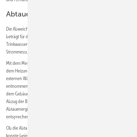
Abtauenergie, Speicherverluste
Die Abweichung zwischen interner Anzeige und externer Messung
beträgt für die Raumheizung etwa 9 % und für die
Trinkwassererwärmung etwa 3 %. Die Abweichung bei den
Strommessungen liegt hingegen unter 1 %.
Mit dem Messaufbau kann die Abtauenergie (entnommene Wärme aus
dem Heizungspufferspeicher für die Prozessumkehr) durch die
externen Wärmezähler nicht getrennt erfasst werden. Die
entnommene Abtauenergie wird aber zuvor als „Nutzen“ erfasst, der
dem Gebäude jedoch nicht als Nutzwärme zur Verfügung steht. Ein
Abzug der Bereitschaftsverluste des Pufferspeichers und der
Abtauenergie verringert die Gesamteffizienz und reduziert
entsprechend die SJAZ.
Ob die Abtauenergie bei der internen Messung bereits korrigiert wird,
konnte beim Wärmepumpen-Hersteller bisher nicht erfragt werden.