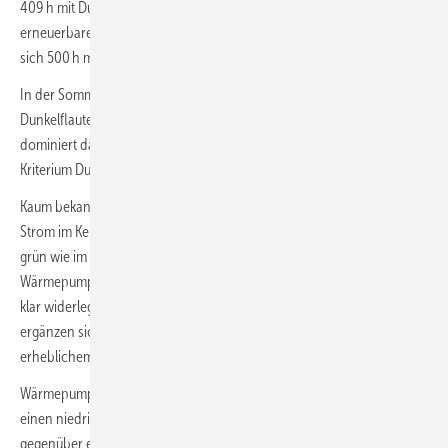
409 h mit Dunkelflaute 543 h mit einem Überangebot an
erneuerbarem Strom gegenüber. Für den Kernwinter 2023 ergeben
sich 500 h mit Dunkelflaute und 925 h mit hohem EE-Stromangebot.
In der Sommerperiode (5 Monate, ca. 3700 h) ist die Bilanz in 2022 mit
Dunkelflauten (341 h) und Überangebot (352 h) ausgeglichen, in 2023
dominiert das Überangebot an erneuerbaren Energien in 1072 h, das
Kriterium Dunkelflaute wurde für 427 h erreicht.
Kaum bekannt und deshalb mehr als bemerkenswert ist, dass der
Strom im Kernwinter durch den hohen Anteil an Windenergie ebenso
grün wie im Sommerhalbjahr ist (
Bild 5
). Damit kann der Mythos, dass
Wärmepumpen im Winter verstärkt mit Kohlestrom betrieben werden,
klar widerlegt werden: Strom aus Windkraft und Solarstrahlung
ergänzen sich zu vielen Stunden und kompensieren gegenseitig in
erheblichem Umfang das saisonal unterschiedliche Angebot.
Wärmepumpen nutzen somit in der gesamten Heizperiode im Mittel
einen niedrigen Emissionsfaktor und bewirken auch im Kernwinter
gegenüber einer Gas-Heizung eine maßgebliche Minderung bei den