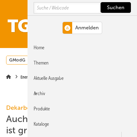
Springe
Springe
Springe
Search
auf
auf
auf
Hauptinhalt
Hauptmenü
SiteSearch
MENÜ
Home
GModG
Wärmepumpe
Heizungsförderung
Energ
Themen
Energietechnik
Aktuelle Ausgabe
Archiv
Dekarbonisierung
Produkte
Auch der Winter-Strommix
Kataloge
ist grün genug für