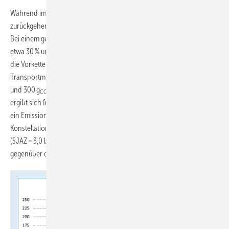
Während im Strommix die CO
-Emissionen künftig immer weiter
2
zurückgehen, gibt es bei fossilem Erdgas einen gegenläufigen Trend.
Bei einem geplanten Anteil von importiertem Flüssigerdgas (LNG) von
etwa 30 % und mehr erhöhen sich die Treibhausgasemissionen über
die Vorketten. Je nach Herkunftsland, Transportweg und
Transportmittel liegt der Emissionsfaktor von LNG zwischen etwa 260
und 300 g
/kWh
. Bei einem Anteil von 30 % LNG im Erdgasmix
CO2
Hi
ergibt sich für die Wärmelieferung aus einer Gas-Brennwertheizung
ein Emissionsfaktor von etwa 244 g
/kWh
(
Bild 7
). In dieser
CO2
th
Konstellation zeigt eine durchschnittlich effiziente Wärmepumpe
(SJAZ = 3,0 bzw. 3,5) eine erhöhte CO
-Einsparung von 32 % bzw. 53 %
2
gegenüber der Gas-Heizung.