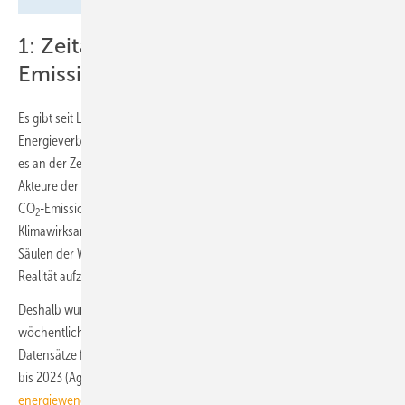
1: Zeitaufgelöste CO
-
2
Emissionsfaktoren
Es gibt seit Langem monatliche Wetterdaten, um beispielsweise bei
Energieverbräuchen eine Witterungskorrektur vorzunehmen. Nun ist
es an der Zeit, auch monatliche CO
-Emissionsfaktoren für alle
2
Akteure der Wärmewende frei zugänglich zu machen. Monatliche
CO
-Emissionsfaktoren für den Strommix erlauben es, die
2
Klimawirksamkeit der Wärmepumpen-Strategie – eine der wichtigen
Säulen der Wärmewende – dichter an der energiewirtschaftlichen
Realität aufzuzeigen und Kritik qualifiziert zu begegnen.
Deshalb wurden exemplarisch zeitlich aufgelöste (stündlich,
wöchentlich, monatlich) CO
-Emissionsfaktoren auf Basis der
2
Datensätze für den deutschen Erzeugungsstrommix für die Jahre 2018
bis 2023 (Agorameter Daten & Tools,
www.agora-
energiewende.de
) ermittelt (
Bild 2
).