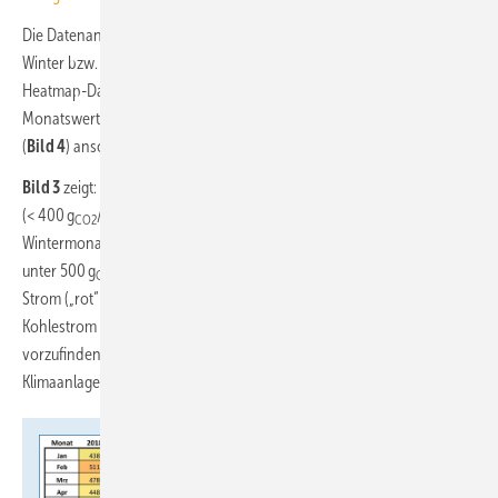
Die Datenanalyse widerlegt die oben benannte Behauptung, dass im
Winter bzw. in der Heizperiode Kohlestrom überwiegt. Mit einer
Heatmap-Darstellung kann der Verlauf des CO
-Emissionsfaktors als
2
Monatswert (
Bild 3
) und über 24 Stunden des Tages im Monatsmittel
(
Bild 4
) anschaulich dargestellt werden.
Bild 3
zeigt: In windreichen Wintermonaten dominiert grüner Strom
(< 400 g
/kWh
) nahezu ganztägig, aber auch in windarmen
CO2
el
Wintermonaten liegen die CO
-Emissionsfaktoren im Monatsmittel
2
unter 500 g
/kWh
– obwohl laut den Kritikern hier kohlelastiger
CO2
el
Strom („rot“ > 600 g
/kWh
) vorherrschen müsste. Tatsächlich ist
CO2
el
Kohlestrom aber überwiegend im Sommer in der Nacht (Dunkelflaute)
vorzufinden – wenn Wärmepumpen gar nicht arbeiten müssen und
Klimaanlagen am Tage bei hohem Solarstromangebot laufen können.