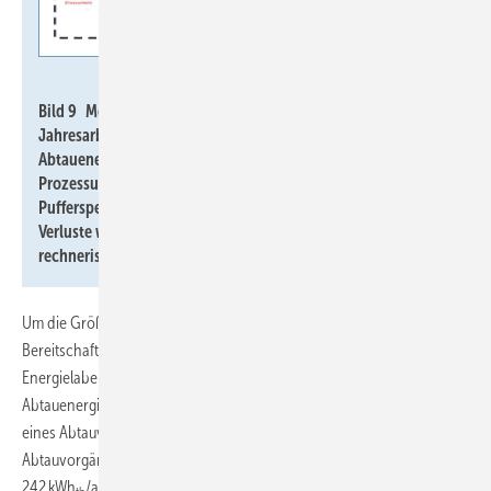
Imkeller-Benjes
Bild 9 Messkonzept zur Bestimmung der System-
Jahresarbeitszahl mit Bilanzgrenze. Messproblem: Die
Abtauenergie (Wärme aus dem Heizungspufferspeicher mit
Prozessumkehr) und der Bereitschaftsverlust des
Pufferspeichers können nicht getrennt erfasst werden, beide
Verluste werden als „Nutzen“ gezählt und können nur
rechnerisch korrigiert werden.
Um die Größenordnung rechnerisch abzuschätzen, wurde der
Bereitschaftsverlust des Pufferspeichers aus den Angaben des
Energielabels mit den realen Temperaturen skaliert (214 kWh
/a). Die
th
Abtauenergie wurde durch das Auslitern der Schmelzwassermenge
eines Abtauvorgangs und einer errechneten Anzahl der
Abtauvorgänge (325 Stück) auf der Basis von Standortdaten auf
242 kWh
/a abgeschätzt.