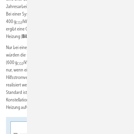
Jahresarbeitszahl von 3,0 nutzbare Heizwärme mit 167 g
/kWh
.
CO2
th
Bei einer System-Jahresarbeitszahl (SJAZ) von 3,5 und Strom mit
400 g
/kWh
liefert sie die Heizwärme mit 115 g
/kWh
. Das
CO2
el
CO2
th
ergibt eine CO
-Eisparung von 25 % bzw. 49 % gegenüber der Gas-
2
Heizung (
Bild 6
).
Nur bei einer wenig effizienten Wärmepumpe mit einer SJAZ unter 2,5
würden die CO
-Emissionen bei kohlelastigem Strom
2
(600 g
/kWh
) über denen der Gas-Heizung liegen. Dies gilt jedoch
CO2
th
nur, wenn ein optimistischer Jahresnutzungsgrad und ein geringer
Hilfsstromverbrauch beim Gas-Brennwertheizkessel auch tatsächlich
realisiert werden –, was in der Heizungspraxis jedoch nicht der
Standard ist. Eine Wärmepumpe wird somit in fast allen
Konstellationen per se einen geringeren CO
-Ausstoß als eine Gas-
2
Heizung aufweisen.