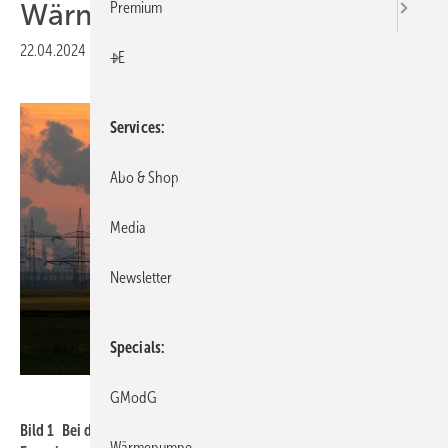
Wärmepumpen
Premium
22.04.2024
|
Veröffentlicht in
Ausgabe 05-2024
|
Druckvorschau
+E
Services
Abo & Shop
Media
Newsletter
Specials
Stefan Loss – stock.adobe.com
GModG
Bild 1 Bei der Energiewende sind der jährliche Anteil erneuerbarer
Wärmepumpe