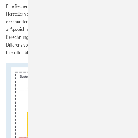
Eine Recherche unter Fachkollegen ergab, dass bei anderen
Herstellern die Abtauenergie und die Anzahl der Abtauvorgänge in
der (nur dem Servicetechniker zugänglichen) dritten Systemebene
aufgezeichnet und vermutlich für die interne Messung und die JAZ-
Berechnung berücksichtig werden. Ob dies eine Ursache für die
Differenz von der externen zur internen JAZ-Bestimmung ist, muss
hier offen bleiben.