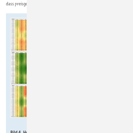
dass preisgetriebene Stromimporte tendenziell grüner sind.
Imkeller-Benjes / Datenquelle: Agorameter
Bild 4 Heatmap-Darstellung der monatlichen Mittelwerte der