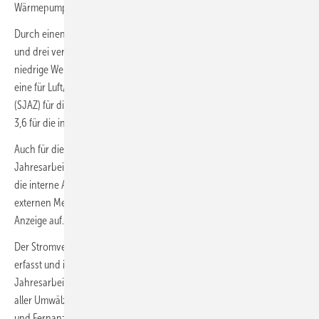
Wärmepumpe wurden drei Heizkörper vergrößert.
Durch einen sorgfältigen Hydraulischen Abgleich des Heizsystems
und drei vergrößerte Heizkörper konnte die Systemtemperatur auf
niedrige Werte von ca. 41/37 °C abgesenkt werden. Daraus resultiert
eine für Luft/Wasser-Wärmepumpen hohe System-Jahresarbeitszahl
(SJAZ) für die Raumheizung von 4,0 (externe Messung,
Bild 9
) bzw.
3,6 für die interne Anzeige des Wärmepumpen-Reglers.
Auch für die Trinkwassererwärmung (55 °C) wurde eine gute
Jahresarbeitszahl von 2,9 über die externe Messung und von 2,7 über
die interne Anzeige ermittelt. Das Gesamtsystem weist mit der
externen Messung eine SJAZ von 3,7 und von 3,4 mit der internen
Anzeige auf.
Der Stromverbrauch des elektrischen Heizstabs wird gesondert
erfasst und ist bei der externen Messung für die System-
Jahresarbeitszahl SJAZ eingerechnet (72 kWh). Der Stromverbrauch
aller Umwälzpumpen und der Regelung inklusive Heizkreis-Mischer
und Fernanzeige ist ebenfalls im Gesamtverbrauch enthalten.