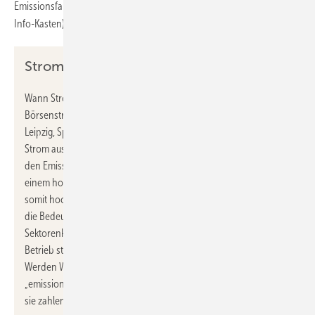
Emissionsfaktor und Spotmarktpreis an der Strombörse EPEX (siehe
Info-Kasten).
Strompreis und Emissionsfaktor
Wann Strom „grün“ oder eher „grau“ ist, lässt sich gut am
Börsenstrompreis abschätzen, denn der Börsenstrompreis (EEX
Leipzig, Spotmarkt, EPEX Spot) korreliert durch den Vorrang für
Strom aus erneuerbaren Energien, das Merit-Order-Prinzip und
den Emissionshandel sehr gut mit dem Angebot an EE-Strom. Bei
einem hohen Angebot an EE-Strom ist die Wahrscheinlichkeit
somit hoch, dass der Börsenstrompreis niedrig ist. Deshalb wird
die Bedeutung von dynamischen Stromtarifen für die
Sektorenkopplung ganz allgemein und insbesondere für den
Betrieb steuerbarer / dimmbarer Wärmepumpen steigen.
Werden Wärmepumpen zukünftig netzdienlich und
„emissionsdienlich“ betrieben, steigt ihre Wirtschaftlichkeit und
sie zahlen noch mehr auf die Klimaziele ein.