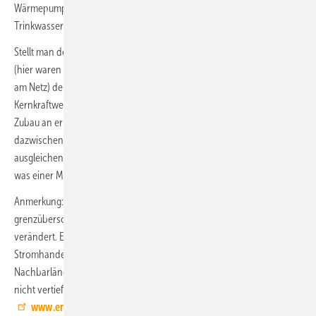
Wärmepumpen oder separate Wärmepumpen zur
Trinkwassererwärmung einen Beitrag leisten.
Stellt man den Erzeugungsmix für das Jahr 2018 mit 472 g
/kWh
CO2
el
(hier waren noch 7 Kernkraftwerke mit einer Leistung von ca. 9,8 GW
am Netz) den Daten für das Jahr 2023 (Streckbetrieb von drei
Kernkraftwerken bis 15. April 2023) gegenüber, ist ersichtlich, dass der
Zubau an erneuerbaren Stromerzeugungskapazitäten in den
dazwischen liegenden 6 Jahren den Atomausstieg mehr als
ausgleichen konnte: 2023 lag der Erzeugungsmix bei 404 g
/kWh
,
CO2
el
was einer Minderung um 14 % gegenüber 2018 entspricht.
Anmerkung: Zwischen den beiden Jahren hat sich auch der
grenzüberschreitende Stromhandel hin zu höheren Importen
verändert. Eine CO
-Bilanzierung des grenzüberschreitenden
2
Stromhandels mit länderspezifischen CO
-Emissionen der jeweiligen
2
Nachbarländer ist jedoch sehr komplex und kann an dieser Stelle
nicht vertieft werden (siehe: Import und Export | Energy-Charts;
www.energy-charts.info
). Es gilt aber auch hier die Tendenz,