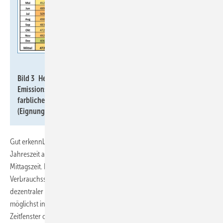
Imkeller-Benjes / Datenquelle: Agorameter
Bild 3 Heatmap-Darstellung der monatlichen CO
-
2
Emissionsfaktoren im deutschen Erzeugungs-Strommix und
farbliche Abgrenzung der Klassen und nach der „Qualität“
(Eignung für Wärmepumpen).
Gut erkennbar ist auch am Tage der Photovoltaik-Einfluss, je nach
Jahreszeit ab etwa 8:00 bis 18:00 Uhr mit einem Maximum zur
Mittagszeit. Der Strommix in Sommernächten bzw. in der abendlichen
Verbrauchsspitze wird künftig immer mehr durch den Zubau
dezentraler Stromspeicher entlastet. Auch Verbrauchsverlagerungen
möglichst in die Mittagszeit können helfen. Über bevorzugte
Zeitfenster oder echte Signale könnten hier auch kombiniert genutzte