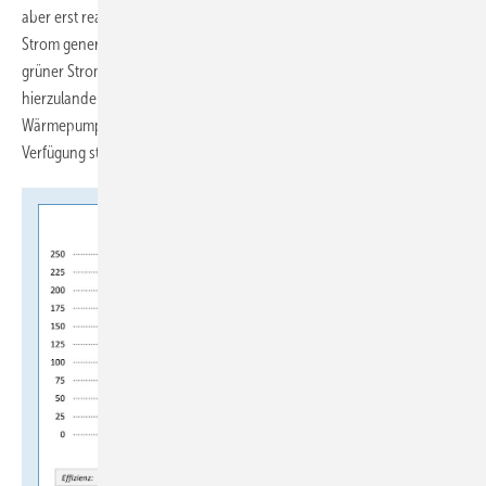
aber erst realistisch, wenn die grünen Gase mit überschüssigem EE-
Strom generiert werden. Das bedeutet wiederum, dass sehr viel
grüner Strom zur Verfügung steht. Der Strommix wird dann auch
hierzulande deutlich unter 250 bis 200 g
/kWh
liegen. Eine
CO2
el
Wärmepumpe würde dann Wärme mit weniger als 60 g
/kWh
zur
CO2
th
Verfügung stellen.