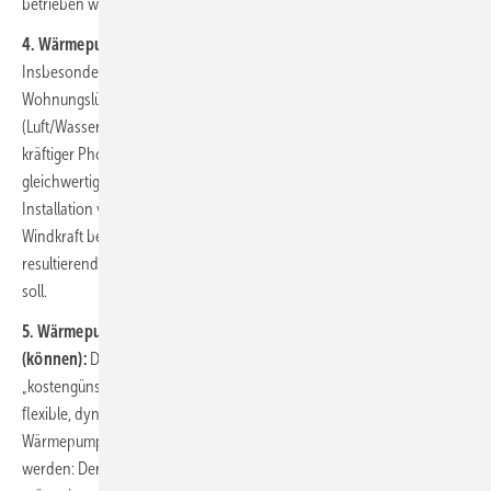
betrieben wird.
4. Wärmepumpenhochlauf:
Was hilft, die „Winterlücke“ zu schließen?
Insbesondere der Ausbau der Windenergie, aber auch eine
Wohnungslüftung mit Wärmerückgewinnung nützt
(Luft/Wasser-)Wärmepumpen vor allem im Kernwinter. Auch ein
kräftiger Photovoltaik-Zubau kann in diesem Zeitraum keinen
gleichwertigen Beitrag leisten. Somit lässt sich abschätzen, was die
Installation von 500 000 Wärmepumpen pro Jahr für den Zubau von
Windkraft bedeutet, wenn der aus dem Wärmepumpenhochlauf
resultierende Strombedarf (bilanziell) mit Windstrom gedeckt werden
soll.
5. Wärmepumpen müssen netzdienlich betrieben werden
(können):
Das mit einer Wärmepumpe beheizte Gebäude kann als
„kostengünstiger Stromspeicher“ genutzt werden. Dafür werden
flexible, dynamische Stromtarife und ein Smart Meter für jede
Wärmepumpe benötigt. Nur so kann ein wichtiges Signal genutzt
werden: Der Strompreis an der Börse ist niedriger, wenn der Strom