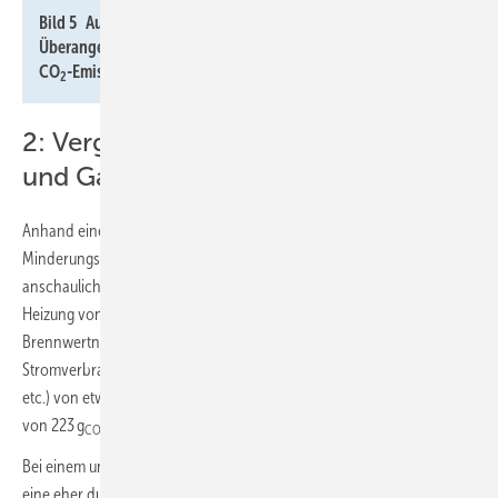
Bild 5 Auszählen der Stunden mit Dunkelflauten und
Überangebot an EE-Strom für die Jahre 2022 und 2023 und
CO
-Emissionsfaktoren des jeweiligen Zeitraums.
2
2: Vergleich von L/W-Wärmepumpe
und Gas-Brennwertheizkessel
Anhand einer einfachen theoretischen Abschätzung wird das CO
-
2
Minderungspotenzial von Wärmepumpen gegenüber Gas-Heizungen
anschaulich. Mit einem optimistischen Jahresnutzungsgrad der Gas-
Heizung von 1,02 (bezogen auf den Heizwert H
bei hoher
i
Brennwertnutzung) und einem nicht zu vernachlässigenden
Stromverbrauch für Hilfsenergie (Umwälzpumpen, Abgasventilator
etc.) von etwa. 250 kWh/a ergibt sich ein kombinierter Emissionsfaktor
von 223 g
/kWh
.
CO2
th
Bei einem ungünstigen Strommix im Winter (> 500 g
/kWh
) liefert
CO2
el
eine eher durchschnittlich effiziente Wärmepumpe bei einer