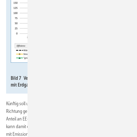
Imkeller-Benjes
Bild 7 Vergleich Wärmepumpe mit Gas-Brennwertheizkessel
mit Erdgas (100 % fossil, davon 30 % LNG).
Künftig soll und muss es durch grüne Gase aber in die andere
Richtung gehen. Sollte ein wettbewerbsfähiger Markt mit einem 65-%-
Anteil an EE-Methan oder GEG-konformen Wasserstoff entstehen,
kann damit ein effizient betriebener Gas-Brennwertheizkessel Wärme
mit Emissionen von etwa 100 g
/kWh
liefern (
Bild 8
). Dies wird
CO2
th