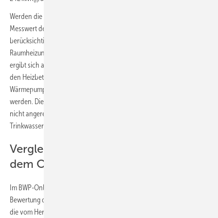
th
Werden die errechneten Verluste von rund 456 kWh
/a von dem
th
Messwert der Wärmebereitstellung (der die Verluste nicht
berücksichtigt) abgezogen, korrigiert sich die SJAZ für die
Raumheizung auf 3,8 (externe Messung) bzw. 3,5 (interne Anzeige). Es
ergibt sich also ein Abschlag auf die SJAZ von rund 0,2 Punkten für
den Heizbetrieb, wenn die Verluste eines typischen Luft/Wasser-
Wärmepumpensystems mit großem Pufferspeicher berücksichtig
werden. Die Verluste des Trinkwassererwärmers (449 kWh/a) wurden
nicht angerechnet, da beim Vergleichssystem ebenfalls ein
Trinkwassererwärmer vorhanden war.
Vergleich der gemessenen SJAZ mit
dem Online-JAZ-Rechner des BWP
Im BWP-Online-Rechner „Berechnung der Jahresarbeitszahl zur
Bewertung der Effizienz von Wärmepumpen nach VDI 4650-1“ sind
die vom Hersteller / Prüfinstitut auf Labor-Prüfständen unter