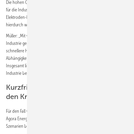
Die hohen Gaspreise rücken Effizienzmaßnahmen und Elektrifizierung
für die Industrie in den Fokus: Der Umstieg auf Wärmepumpen oder
Elektroden-Heizkessel für die Niedertemperatur-Prozesswärme wird
hierdurch wirtschaftlicher.
Müller: „Mit verbesserter Energie- und Materialeffizienz kann sich die
Industrie gegen fossile Energiepreiskrisen wappnen. Auch der
schnellere Hochlauf von grünem Wasserstoff ist zentral, um die
Abhängigkeit der Industrie von Erdgas nachhaltig zu senken.“
Insgesamt liegen die Erdgas-Einsparpotenziale bis 2027 in der
Industrie bei 69 TWh/a.
Kurzfristige Einsparpotenziale für
den Krisenfall
Für den Fall von akut ausbleibenden Gaslieferungen aus Russland hat
Agora Energiewende die kurzfristigen Einsparpotenziale für zwei
Szenarien berechnet: