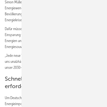
Simon Müller, Direktor der Deutschlandarbeit von Agora
Energiewende: „Die Bundesregierung muss nun zusammen mit der
Bevölkerung und der Industrie alle Kräfte bündeln, um der fossilen
Energiekrise vor allem strukturell zu begegnen.“
Dafür müssen neben kurzfristig wirksamen Maßnahmen zur
Einsparung von Erdgas umgehend der Ausbau von erneuerbaren
Energien und die Wärmewende beschleunigt werden, um
Energiesouveränität für Deutschland zu erreichen.
„Jede neue Wärmepumpe, jede Solarzelle und jedes Windrad macht
uns unabhängiger von fossilen Energieimporten und hilft zugleich,
unser 2030-Klimaziel zu erreichen.“
Schnelle politische Entscheidungen
erforderlich
Um Deutschland aus der strukturellen Abhängigkeit von fossilen
Energieimporten herauszuführen, braucht es Agora Energiewende