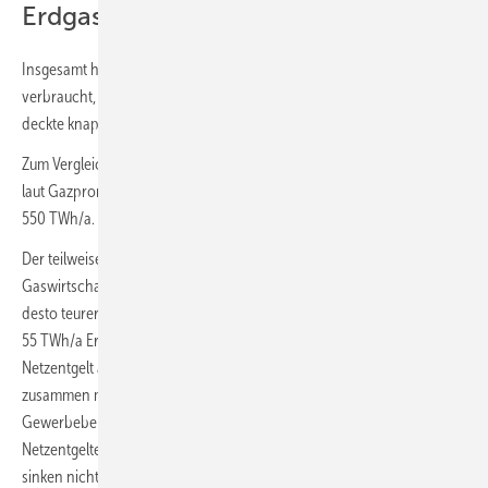
Erdgasverbrauch in Deutschland
Insgesamt hat Deutschland im Jahr 2021 rund 912 TWh Erdgas
verbraucht, von denen rund 90 % aus Importen stammten. Russland
deckte knapp die Hälfte dieser Importe ab.
Zum Vergleich: Die Pipelines Nord Stream 1 und Nord Stream 2 haben
laut Gazprom jeweils eine nominelle Transportkapazität vom
550 TWh/a.
Der teilweise Erdgas-Ausstieg dürfte einen Effekt haben, den die
Gaswirtschaft fürchten muss: Je weniger Erdgas verbraucht wird,
desto teurer wird Erdgas für die Kunden. Allein die Einsparung von
55 TWh/a Erdgas in Wohngebäuden würden die Einnahmen aus dem
Netzentgelt auf Preisbasis 2021 um rund 875 Mio. Euro verringern,
zusammen mit den Einsparungen in der Industrie und
Gewerbebereich wären es über 1 Mrd. Euro. Deutlich steigende
Netzentgelte wären unvermeidbar, denn die Kosten für die Netze
sinken nicht analog. Steigende Preise könnten dann den