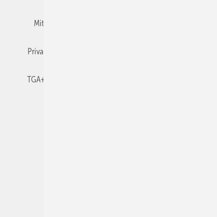
Mitgliedschaften und Engagement
Newsletter
Privacy Manager
RSS-Feed
TGA+E abonnieren
TGA+E-WissensCheck
Veranstaltungen / Webinare
© 2026 TGA+E Fachplaner