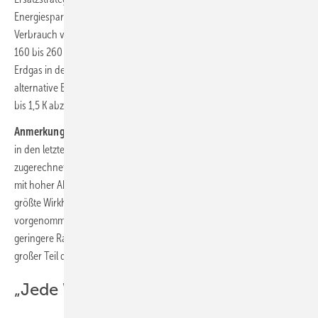
Energiesparmaßnahmen und alternative Energiequellen lässt sich der
Verbrauch von Erdgas in der Bundesrepublik vorübergehend um rund
160 bis 260 TWh senken. Entsprechende Maßnahmen wären etwa
Erdgas in der Strom-, Wärme- und Industrieproduktion durch
alternative Brennstoffe zu ersetzen oder die Raumtemperatur um 0,5
bis 1,5 K abzusenken.
Anmerkung der Redaktion:
Abgesenkte Raumtemperaturen werden
in den letzten Wochen immer wieder dem Einsparpotenzial
zugerechnet. Bisher fehlt es aber an Vorschlägen, wie eine Umsetzung
mit hoher Akzeptanz jenseits von Appellen aussehen könnte. Der
größte Wirkhebel dürften wohl hohe Gaspreise sein. Die häufig
vorgenommene Pauschalierung einer Einsparung von 6 %/K
geringere Raumtemperatur berücksichtigt zudem nicht, dass ein
großer Teil der Anlagenverluste nicht in demselben Maß sinkt.
„Jede Wärmepumpe hilft“