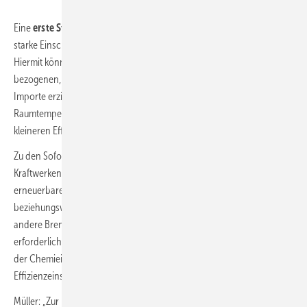
Eine
erste Stufe
berücksichtigt Einsparoptionen, die moderate bis
starke Einschränkungen und Produktionsrückgänge erfordern.
Hiermit können gut die Hälfte (158 TWh) des auf Deutschland
bezogenen, jährlichen Einsparbedarfs bei einem Ausfall russischer
Importe erzielt werden: Dazu gehören die Absenkung der
Raumtemperatur in allen Gebäuden um 0,5 bis 1 K in Kombination mit
kleineren Effizienzmaßnahmen, wie dem Abdichten von Fenstern.
Zu den Sofortmaßnahmen gehört auch der Ersatz von Gas-
Kraftwerken zur Strom- und Wärmeerzeugung etwa durch zusätzliche
erneuerbare Energien oder einen Rückgriff auf Kohle
beziehungsweise Öl. Bei Industrieanlagen wäre der Umstieg auf
andere Brennstoffe in der Prozesswärme im Umfang von 15 %
erforderlich. Zudem würde die stoffliche Verwendung von Erdgas in
der Chemieindustrie halbiert. Außerdem wären schnell umsetzbare
Effizienzeinsparungen, etwa Abwärmenutzung nötig.
Müller: „Zur Krisenbewältigung braucht es sowohl eine Industrie, die