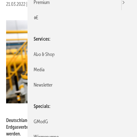
Premium
21.03.2022
|
Druckvorschau
+E
Services
Abo & Shop
Media
Newsletter
Specials
MoiraM – stock.adobe.com
Deutschlands Energieversorgung ist abhängig von Erdgas. Der
GModG
Erdgasverbrauch könnte aber kurzfristig erheblich gesenkt
werden.
Wärmepumpe