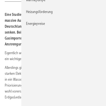
Heizungsförderung
Eine Studie zeigt: Eine ambitionierte Wärmewende und der
massive Ausbau erneuerbarer Energien ermöglichen es
Energiepreise
Deutschland, bis 2027 den Gasbedarf um rund ein Fünftel zu
senken. Bei einem akuten Versorgungsausfall russischer
Gasimporte können die nötigen Einsparungen mit erheblichen
Anstrengungen nahezu erreicht werden.
Eigentlich war es schon immer bekannt: Eine echte Wärmewende ist
ein wichtiger Schlüssel für das Gelingen der Energiewende.
Allerdings gibt es höchst unterschiedliche Sichtweisen, die von einer
starken Elektrifizierung bis zur Konzentration auf Erdgas als Übergang
in ein Wasserstoffzeitalter reichen. Letztere dürfte mit einer neuer
Priorisierung in der Energiepolitik durch den Russland-Ukraine-Krieg
wohl vorerst vom Tisch sein, momentan geht es vielmehr darum, den
Erdgasbedarf möglichst sofort zu senken.