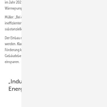
im Jahr 2021 auf 1,6 % im Jahr 2027 sowie gut 3 Mio. neu installierte
Wärmepumpen vor.
Müller: „Bei der Sanierungsoffensive müssen wir insbesondere die
ineffizienten Ein- und Zweifamilienhäuser anpacken, um schnell
substanzielle Einspareffekte zu erzielen.
Der Einbau neuer Öl- und Gas-Heizungen muss unverzüglich beendet
werden. Klare rechtliche Vorgaben müssen mit einer sozial gerechten
Förderung kombiniert werden.“ Hierdurch lassen sich im
Gebäudebereich innerhalb von fünf Jahren 55 TWh/a Erdgas
einsparen.
„Industrie gegen fossile
Energiepreiskrisen wappnen“