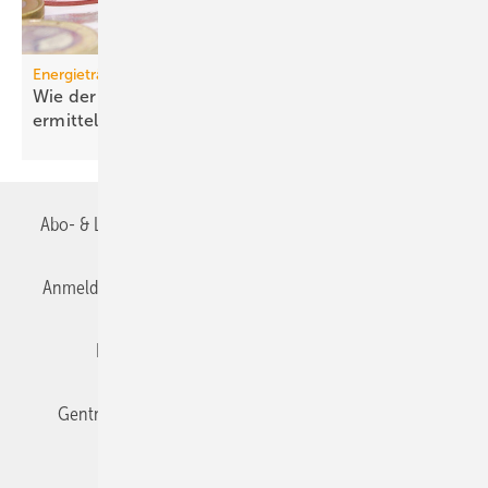
Energieträger
Wie der effektive Strom­preis für Wärme­pumpen
ermittelt
wird
Abo- & Leserservice
AGB
Alle Inhalte chronologisch
Anmelden
Anmeldung & Registrierung
Datenschutz
Editor's choice
E-Paper
Fachbeiträge
Gentner Verlag
Impressum
Karriere bei Gentner
Team
Mediaservice