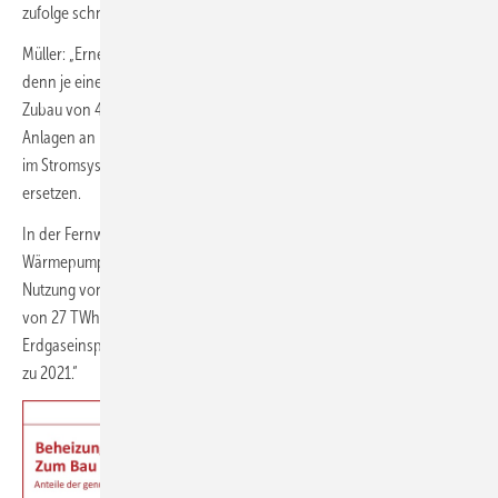
zufolge schnelle energiepolitische Entscheidungen.
Müller: „Erneuerbaren Energien und Energieeffizienz kommt mehr
denn je eine strategische, sicherheitspolitische Bedeutung zu. Ein
Zubau von 44,5 GW Windkraft-Anlagen, davon 39 GW Windkraft-
Anlagen an Land sowie 84 GW Solaranlagen sind entscheidend, um
im Stromsystem innerhalb von fünf Jahren 50 TWh/a Erdgas zu
ersetzen.
In der Fernwärmeerzeugung kann eine Kombination von
Wärmepumpen, Elektroden-Heizkesseln, Solar- und Geothermie,
Nutzung von Abwärme und grünem Wasserstoff Erdgas im Umfang
von 27 TWh/a einsparen. Diese Maßnahmen ermöglichen somit
Erdgaseinsparungen in Höhe von 77 TWh im Jahr 2027 im Vergleich
zu 2021.“