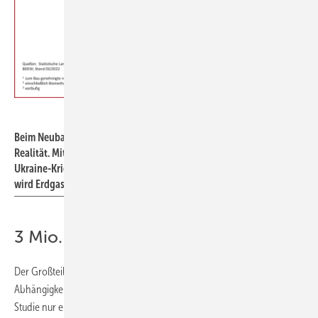
BDEW
Beim Neubau von Wohngebäuden ist der Erdgas-Ausstieg bereits
Realität. Mit den aktuellen Entwicklungen aufgrund des Russland-
Ukraine-Kriegs und den Plänen aus dem Ampel-Koalitionsvertrag
wird Erdgas zum Nischen-Energieträger in neuen Wohngebäuden.
3 Mio. neue Wärmepumpen bis 2027
Der Großteil des Erdgases wird in Gebäuden verbraucht. Um hier die
Abhängigkeit schnell zu reduzieren, sehen die Berechnungen in der
Studie nur eine geringfügige Steigerung der Sanierungsrate von 1,2 %