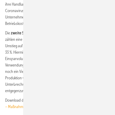
ihre Handlungsoptionen voll ausschöpft, als auch – ähnlich wie in der
Coronavirus-Pandemie – einen staatlichen Schutzschirm für die
Unternehmen. Dazu gehörten Kurzarbeit und die Deckung von
Betriebskosten im Fall von Produktionsausfällen.“
Die
zweite Stufe
erfordert noch größere Anstrengungen: Hierzu
zählen eine Absenkung der Raumtemperatur um 1 bis 1,5 K und der
Umstieg auf andere Brennstoffe in der Prozesswärme im Umfang von
33 %. Hiermit könnte Deutschland rund 90 % des nötigen
Einsparvolumens beziehungsweise 261 TWh erreichen. Die stoffliche
Verwendung von Erdgas in der Chemieindustrie würde zudem nur
noch ein Viertel gegenüber dem Niveau von 2021 betragen. Die
Produktion würde damit zum Teil aufrechterhalten werden, um
Unterbrechungen von Lieferketten durch Kaskadeneffekte
entgegenzuwirken.
Download der Studie:
Energiesicherheit und Klimaschutz vereinen
– Maßnahmen für den Weg aus der fossilen Energiekrise