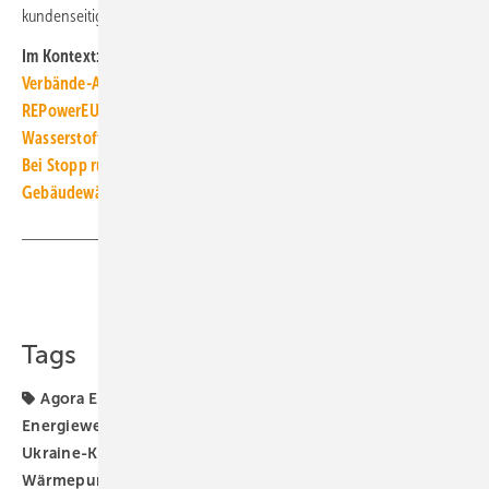
kundenseitigen Erdgas-Ausstieg beschleunigen. ■
Im Kontext:
Verbände-Allianz fordert Gipfel für Energiesouveränität
REPowerEU: Erdgas aus Russland wird aussortiert
Wasserstoff: DVGW erklärt Champagner-Status für widerlegt
Bei Stopp russischer Gaslieferungen große Herausforderungen
Gebäudewärme bis 2035 vollständig ohne Öl und Gas möglich
Teilen
Link kopieren
Tags
Agora Energiewende
Elektrifizierung
Energiewende
Erdgas
Erdgas-Ausstieg
Russland-
Ukraine-Krieg
Studie
Wuppertal Institut
Wärmepumpe
Wärmewende