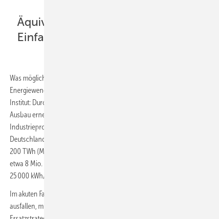
Äquivalent von 8 Mio.
Einfamilienhäusern
Was möglich ist, zeigen aktuelle Berechnungen von Agora
Energiewende in Zusammenarbeit mit Prognos und dem Wuppertal
Institut: Durch eine deutliche Steigerung der Energieeffizienz, den
Ausbau erneuerbarer Energien sowie die Elektrifizierung von
Industrieprozessen und Gebäudewärme, kann der Gasbedarf
Deutschlands bis 2027 um rund ein Fünftel beziehungsweise etwa
200 TWh (Mrd. kWh) sinken. Das entspricht dem Erdgasbedarf von
etwa 8 Mio. Einfamilienhäusern mit einem Erdgasbezug von
25 000 kWh/a.
Im akuten Fall, bei dem die russischen Gasimporte in die EU gänzlich
ausfallen, müsste Deutschland trotz einer europäischen
Ersatzstrategie rund 290 TWh Erdgas einsparen. Durch