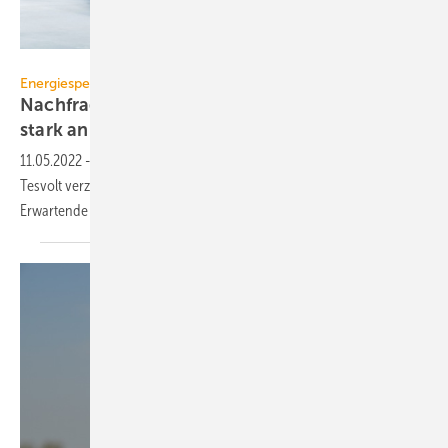
Tesvolt
Energiespeicher
Nachfrage nach Tesvolt Stromspeichern steigt
stark
an
11.05.2022
-
Der Markt für Energiespeicher wächst derzeit massiv an.
Tesvolt verzeichnet grade eine Nachfrage, die weit über das zu
Erwartende hinausgeht. Lesen Sie hier warum das so
ist.