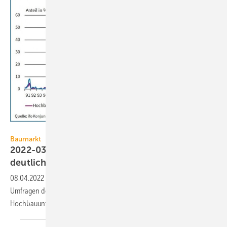
ifo Institut
Baumarkt
2022-03: Baustoffmangel nimmt wieder
deutlich
zu
08.04.2022
-
Am Bau nehmen die Lieferengpässe wieder zu. Bei den
Umfragen des ifo Instituts im März 2022 meldeten 37,2 % der
Hochbauunternehmen
Beeinträchtigungen.