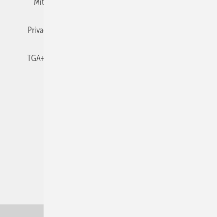
Mitgliedschaften und Engagement
Newsletter
Privacy Manager
RSS-Feed
TGA+E abonnieren
TGA+E-WissensCheck
Veranstaltungen / Webinare
© 2026 TGA+E Fachplaner