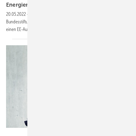
Energien
20.05.2022
-
Laut aktueller forsa-Umfrage im Auftrag der Deutschen
Bundesstiftung Umwelt (DBU) ist eine klare Mehrheit der Befragten für
einen
EE-Ausbau.
Urban Zintel