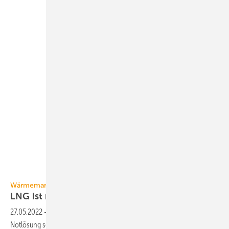
GV
Wärmemarkt
LNG ist nur eine
Notlösung
27.05.2022
-
LNG aus der Förderung von Erdgas kann nur eine
Notlösung sein, weil die Verwendung von Erdgas ohnehin signifikant