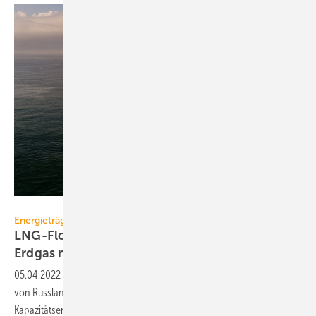
vladsv – stock.adobe.com
Energieträger
LNG-Flotte reicht für Ersatz von russischem
Erdgas
nicht
05.04.2022
-
LNG-Importe sollen Europas Abhängigkeit bei Erdgas
von Russland zu verringern. Es gibt jedoch zahlreiche
Kapazitätsengpässe, auch bei der
LNG-Tankerflotte.