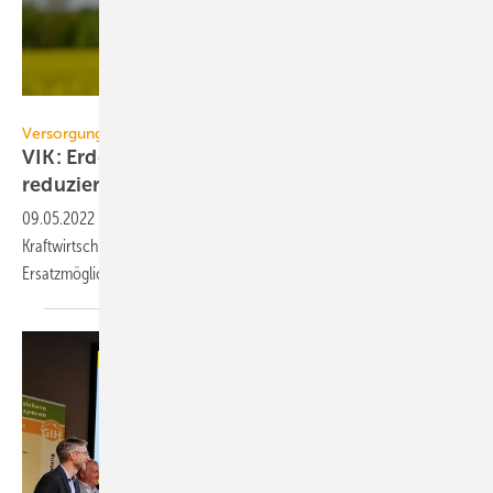
bierwirm – stock.adobe.com
Versorgungssicherheit
VIK: Erdgasverbrauch muss unverzüglich
reduziert
werden
09.05.2022
-
Der Verband der Industriellen Energie- und
Kraftwirtschaft VIK fordert, bei der Stromerzeugung alle
Ersatzmöglichkeiten für Erdgas nutzbar zu
machen.