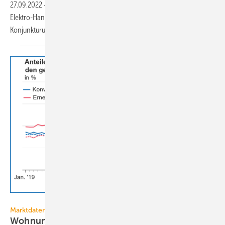
27.09.2022
-
Mit rund 80 Punkten ist der Geschäftsklimaindex in den
Elektro-Handwerken weiterhin hoch. Das ergab die Herbst-
Konjunkturumfrage 2022 des
ZVEH.
Statistisches Bundesamt
Marktdaten
Wohnungsneubau: Abkehr vom Gas setzt sich