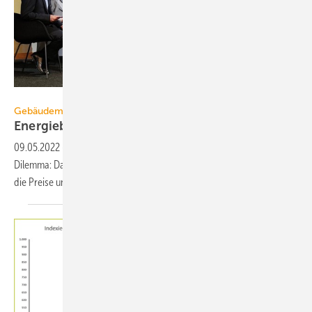
GIH
Gebäudemodernisierung
Energieberatung wird immer
wichtiger
09.05.2022
-
Die Energiewende im Gebäudebereich steht vor einem
Dilemma: Das Interesse für die energetische Sanierung steigt, ebenso
die Preise und Fachkräfte
fehlen.