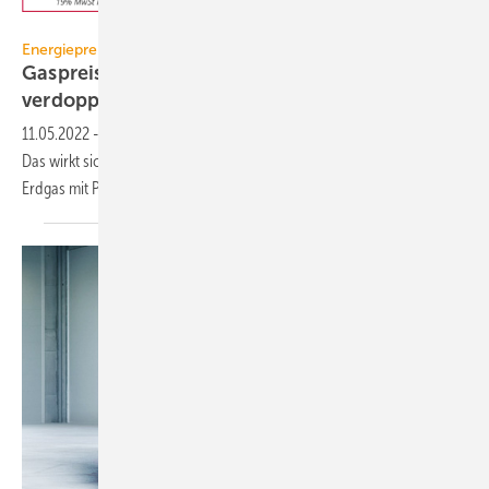
BDEW
Energiepreise
Gaspreis für Haushalte gegenüber 2021 fast
verdoppelt
11.05.2022
-
Seit Monaten ist der Druck auf die Energiepreise enorm.
Das wirkt sich auch auf die Verbrauchertarife aus. Besonders bei
Erdgas mit Preisen über
13 Ct/kWh.