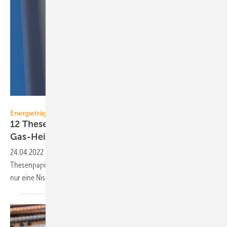
magann – stock.adobe.com
Energieträger
12 Thesen zu Wasserstoff: Kein Nachfolger für
Gas-Heizungen
24.04.2022
-
Ein im Kontext des Russland-Ukraine-Kriegs aktualisiertes
Thesenpapier postuliert: Die Wasserstoff-Heizung für Haushalte wird
nur eine Nischenlösung
sein.