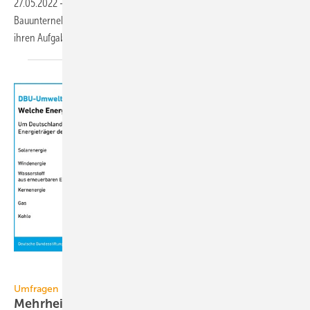
27.05.2022
-
Die Bundesvereinigung Mittelständischer
Bauunternehmen (BVMB) warnt davor, dass kommunale Bauträger
ihren Aufgaben bald nicht mehr nachkommen
können.
Deutsche Bundesstiftung Umwelt
Umfragen
Mehrheit der Deutschen setzt auf erneuerbare