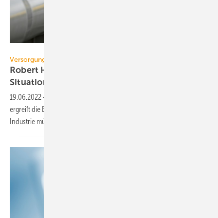
MoiraM – stock.adobe.com
Versorgungsicherheit
Robert Habeck zur Erdgasversorgung: „Die
Situation ist
ernst“
19.06.2022
-
Nach der Drosselung der Gaslieferungen aus Russland
ergreift die Bundesregierung Maßnahmen. Gaskraftwerke und
Industrie müssen den Erdgasverbrauch
senken.