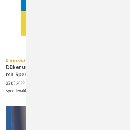
Düker
Russland-Ukraine-Krieg
Düker unterstützt Menschen aus der Ukraine
mit
Spendenaktion
03.05.2022
-
Anlässlich der aktuellen Situation hat Düker die Ukraine-
Spendenaktion Piece for Peace ins Leben
gerufen.