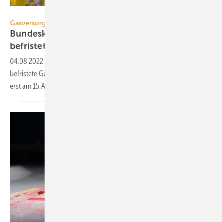
Aleksandr Matveev – stock.adobe.com
Gasversorgungskrise
Bundeskabinett verabschiedet zeitlich
befristete
Gas-Umlage
04.08.2022
-
Das Bundeskabinett hat am 4. August 2022 eine zeitlich
befristete Gas-Umlage verabschiedet. Die genaue Höhe steht aber
erst am 15. August 2022
fest.