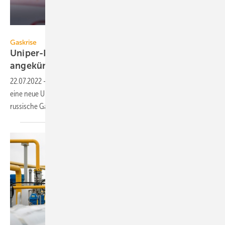
SashaBolt – stock.adobe.com
Gaskrise
Uniper-Notlage bei Erdgas: Neue Gas-Umlage
angekündigt
22.07.2022
-
Schon ab September 2022 sollen Erdgaskunden über
eine neue Umlage an den Ersatzbeschaffungskosten durch fehlende
russische Gasimporte beteiligt
werden.