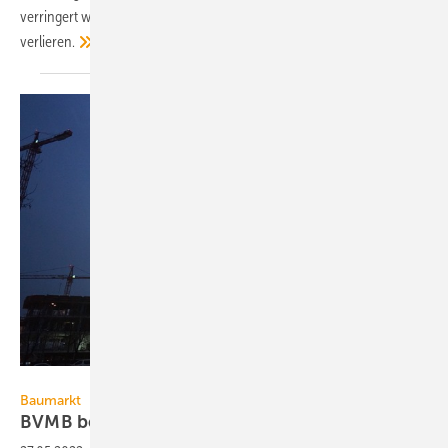
verringert werden muss, um die Klimaziele nicht aus dem Blick zu
verlieren.
tina7si – stock.adobe.com
Baumarkt
BVMB befürchtet Bauengpässe bei
Kommunen