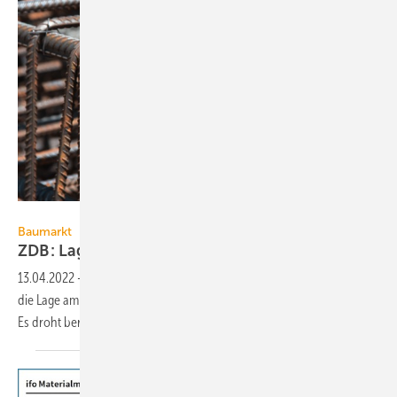
Vasiliy Ulyanov – stock.adobe.com
Baumarkt
ZDB: Lage auf dem Bau verschlechtert
sich
13.04.2022
-
Lieferengpässe und Preissteigerungen verschlechtern
die Lage am Bau. Bauvorhaben verzögern sich oder werden storniert.
Es droht bereits
Kurzarbeit.