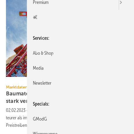
Premium
+E
Services
Abo & Shop
Media
Jarama – stock.adobe.com
Newsletter
Marktdaten
Baumaterialien haben sich im Jahr 2022 erneut
stark
verteuert
Specials
02.02.2023
-
Im Jahr 2022 waren nahezu alle Baumaterialien deutlich
teurer als im Vorjahr mit bereits hohen Preissteigerungen.
GModG
Preistreibend waren die
Energiepreise.
Wärmepumpe