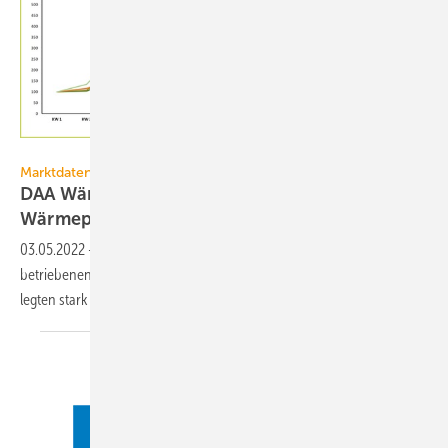
DAA
Marktdaten
DAA WärmeIndex Q1-2022: Boom bei
Wärmepumpen
03.05.2022
-
Im 1. Quartal 2022 war die Nachfrage nach fossil
betriebenen Heizsystemen schwach, Systeme mit Erneuerbaren
legten stark zu, bei Wärmepumpen um
783 %.