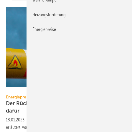
Heizungsförderung
Energiepreise
Fly Of Swallow - stock.adobe.com
Energiepreise
Der Rückgang des Gaspreises und die Gründe
dafür
18.01.2023
-
Dr. Nicholas Sargen, Darden School of Business,
erläutert, warum Putins Strategie, Europa durch verringerte