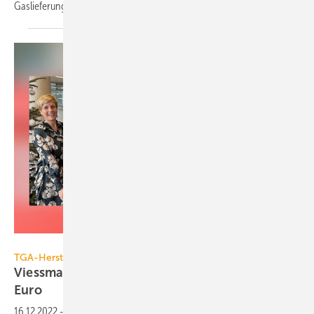
Gaslieferungen unter Druck zu setzen, ins Wanken
gerät.
Viessmann
TGA-Hersteller
Viessmann Foundation spendet 5 Millionen
Euro
16.12.2022
-
Die Stiftung unterstützt mit ihrer Spende Kinder und