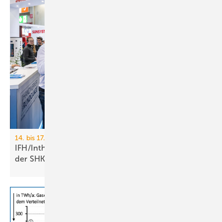
14. bis 17. April 2026, Nürnberg
IFH/Intherm: 400+ Aus­stel­ler zei­gen die Zu­kunft
der
SHK-Branche