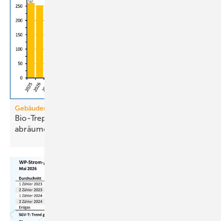
Gebäudemodernisierungsgesetz
Bio-Treppe? Erdgas wird die Grüngas-Quote
abräumen
müssen