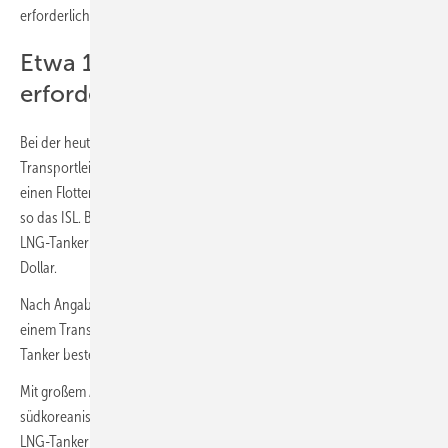
erforderlich.
Etwa 160 zusätzliche LNG-Tanker
erforderlich
3
Bei der heutigen Standardgröße von 174 000 m
pro Tanker und einer
Transportleistung von ca. 10 Fahrten pro Jahr würde dieser Bedarf
einen Flottenzuwachs (rein fiktiv) von etwa 160 Einheiten bedeuten,
so das ISL. Bei einem Baupreis von aktuell 220 Mio. US-Dollar pro
LNG-Tanker entstünde ein Investitionsbedarf von rund 35 Mrd. US-
Dollar.
Nach Angaben des ISL sind derzeit weltweit 680 LNG-Tanker mit
3
einem Transportvolumen von 103 Mio. m
in Fahrt sowie 182 LNG-
Tanker bestellt und werden bis 2025 die LNG-Flotte ergänzen.
Mit großem Abstand werden bisher die meisten LNG-Tanker auf
südkoreanischen Werften gebaut. Weitere Werften, die regelmäßig
LNG-Tanker bauen, befinden sich in Russland und China. Ein Großteil