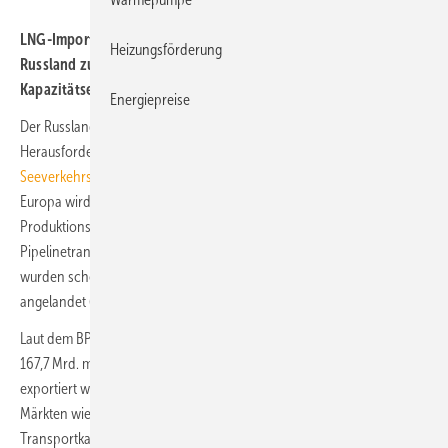
LNG-Importe sollen Europas Abhängigkeit bei Erdgas von
Heizungsförderung
Russland zu verringern. Es gibt jedoch zahlreiche
Kapazitätsengpässe, auch bei der LNG-Tankerflotte.
Energiepreise
Der Russland-Ukraine-Krieg stellt die LNG-Schifffahrt vor sehr große
Herausforderungen. Ein Blick des
Instituts für
Seeverkehrswirtschaft und Logistik ISL
auf die Gasversorgung in
Europa wird deutlich, wie groß der Anstieg der Transport- und
Produktionskapazitäten sein muss, um auf (russische)
Pipelinetransporte weitgehend verzichten zu können. Ohnehin
wurden schon bisher rund ein Fünftel aller LNG-Exporte in Europa
angelandet (darunter auch LNG russischer Lieferanten).
Laut dem BP Statistical Review of World Energy sind im Jahr 2020
3
167,7 Mrd. m
Erdgas per Pipeline von Russland nach Europa
exportiert worden. Um die gleiche Menge per Schiff aus anderen
Märkten wie den USA oder Katar zu importieren, wären zusätzliche
3
Transportkapazitäten für ca. 280 Mio. m
LNG (Liquified Natural Gas)