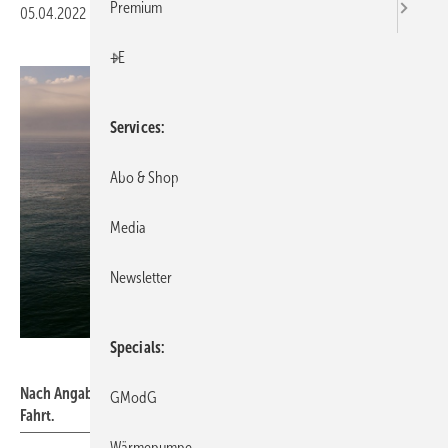
Premium
05.04.2022
|
Druckvorschau
+E
Services
Abo & Shop
Media
Newsletter
Specials
vladsv – stock.adobe.com
Nach Angaben des ISL sind derzeit weltweit 680 LNG-Tanker in
GModG
Fahrt.
Wärmepumpe