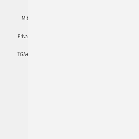
Team
Mediaservice
Mitgliedschaften und Engagement
Newsletter
Privacy Manager
RSS-Feed
TGA+E abonnieren
TGA+E-WissensCheck
Veranstaltungen / Webinare
© 2026 TGA+E Fachplaner