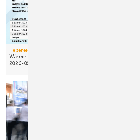
Heizenergiekosten
Wärmepumpen­strom-/Gas­preis-Baro­meter
2026-05