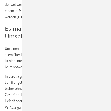
der weltweiten LNG-Schiffbaukapazität hat sich Katar gesichert, in
einem im Mai 2021 erschienenen Bericht auf
www.thb.info
werden „rund 60 % bis 2027“ für über 100 Schiffe genannt.
Es mangelt auch an
Umschlagsanlagen
Um einen möglichen Lieferstopp von russischem Erdgas, das vor
allem über Pipelines nach Europa exportiert wird, zu kompensieren,
ist nicht nur im Schiffsbereich Bewegung im Markt, sondern auch
beim notwendigen Ausbau von Umschlagsanlagen.
In Europa gibt es derzeit 36 LNG-Terminals, an denen Flüssiggas per
Schiff angeliefert und regasifiziert werden kann. In Deutschland –
bisher ohne LNG-Terminal – sind zwei LNG-Umschlagplätze im
Gespräch. Für größere LNG-Exportmengen sind auch in den
Lieferländern Investitionen für zusätzliche Umschlags- und
Verflüssigungsanlagen erforderlich.