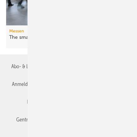
Messen
The smarter E Europe 2026: Fossil war
gestern
Abo- & Leserservice
AGB
Alle Inhalte chronologisch
Anmelden
Anmeldung & Registrierung
Datenschutz
Editor's choice
E-Paper
Fachbeiträge
Gentner Verlag
Impressum
Karriere bei Gentner