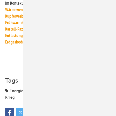
Im Kontext:
Wärmewende: Gas-Heizungs-Ausstieg muss kommen
Kupferverband: Versorgungsengpässe gefährden Produktion
Frühwarnstufe des Notfallplans Gas ausgerufen
Kartell-Razzia im Erdgassektor in Deutschland
Entlastungspaket soll die Wärmewende beschleunigen
Erdgasbedarf kann bis 2027 um 20 % gesenkt werden
Teilen
Link kopieren
Tags
Energieträger
Erdgas
LNG
Russland-Ukraine-
Krieg