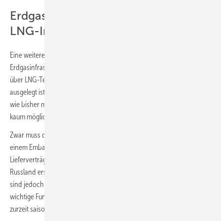
Erdgasinfrastruktur ist nicht für
LNG-Importe ausgelegt
Eine weitere Herausforderung ist, dass die vorhandene
Erdgasinfrastruktur in Europa nicht für eine 100%ige Bedarfsdeckung
über LNG-Terminals und stark für einen Gasfluss von Ost nach West
ausgelegt ist. Alle Verbraucher im gleichen Umfang in allen Situationen
wie bisher mit Erdgas zu versorgen, dürfte also mit LNG kurzfristig
kaum möglich sein.
Zwar muss durch Pipelineverbindungen mit anderen Ländern bei
einem Embargo, einem Lieferstopp oder einem Auslaufen der
Lieferverträge nicht der gesamte bisherige Pipelineimport aus
Russland ersetzt werden, die zusätzlichen Kapazitäten dieser Röhren
sind jedoch nicht besonders hoch und bereits „eingebucht“. Eine
wichtige Funktion auch ohne Krise haben zudem die Gasspeicher, die
zurzeit saisontypisch geringe Füllstände aufweisen. ■