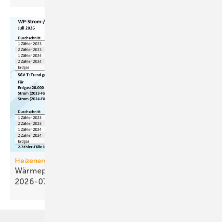
Heizenergiekosten
Wärmepumpen­strom-/Gas­preis-Baro­meter
2026-07