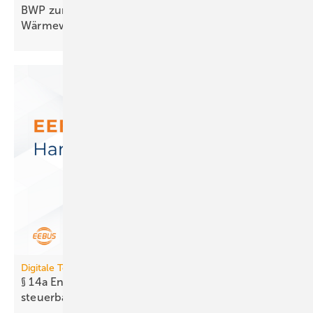
BWP zum GModG-Ent­wurf: Rück­schritt für die
Wär­me­wen­de
Digitale Tools
§ 14a EnWG: Neues Tool prüft Er­reich­bar­keit
steuer­barer
Anlagen