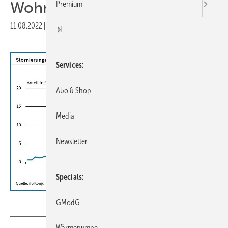
Wohnungsbau
Premium
11.08.2022
|
Druckvorschau
+E
Services
Abo & Shop
Media
Newsletter
Specials
ifo Institut
GModG
Wärmepumpe