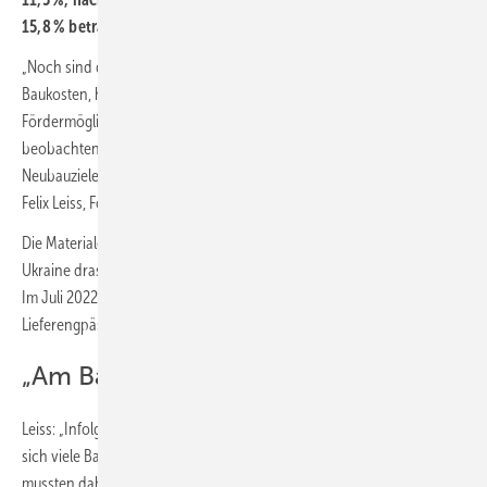
15,8 % betragen. Das geht aus den Umfragen des hervor.
„Noch sind die Auftragsbücher prall gefüllt. Aber die explodierenden
Baukosten, höheren Zinsen und die schlechteren
Fördermöglichkeiten stellen mehr und mehr Projekte infrage. Wir
beobachten seit April 2022 eine Stornierungswelle. Die ehrgeizigen
Neubauziele der Bundesregierung rücken damit in weite Ferne“, sagt
Felix Leiss, Forscher des
ifo Instituts
.
Die Materialengpässe – die sich mit dem russischen Einmarsch in die
Ukraine drastisch verschärft hatten – entspannen sich nur langsam.
Im Juli 2022 meldeten noch 45,6 % der Betriebe im Wohnungsbau
Lieferengpässe. Im Vormonat hatte der Anteil bei 47,6 % gelegen.
„Am Bau kippt die Stimmung“
Leiss: „Infolge der Knappheit und der hohen Energiekosten haben
sich viele Baustoffe erheblich verteuert. Die Bauunternehmen
mussten daher selbst immer wieder an der Preisschraube drehen.“