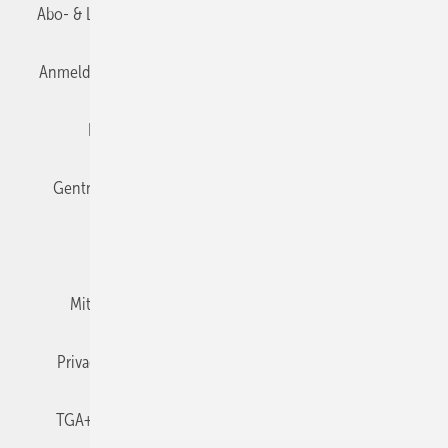
Abo- & Leserservice
AGB
Alle Inhalte chronologisch
Anmelden
Anmeldung & Registrierung
Datenschutz
Editor's choice
E-Paper
Fachbeiträge
Gentner Verlag
Impressum
Karriere bei Gentner
Team
Mediaservice
Mitgliedschaften und Engagement
Newsletter
Privacy Manager
RSS-Feed
TGA+E abonnieren
TGA+E-WissensCheck
Veranstaltungen / Webinare