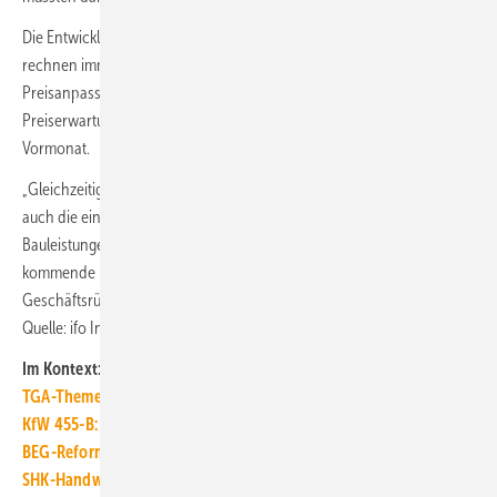
Die Entwicklung verliert zwar aktuell etwas an Schwung, dennoch
rechnen immer noch sehr viele Befragte mit neuerlichen
Preisanpassungen in den kommenden Monaten. Die
Preiserwartungen lagen bei 54,0 Punkten, nach 61,5 Punkten im
Vormonat.
„Gleichzeitig belasten aber die höheren Zinsen und im Wohnungsbau
auch die eingeschränkten Fördermöglichkeiten die Nachfrage nach
Bauleistungen. Am Bau kippt die Stimmung“, sagt Leiss weiter. Für das
kommende halbe Jahr befürchteten sehr viele Unternehmen
Geschäftsrückgänge. ■
Quelle: ifo Institut / jv
Im Kontext:
TGA-Themenseite TGA-Marktdaten
KfW 455-B: Förderung für Barrierereduzierung wieder gestoppt
BEG-Reform: Geänderte Gebäudeförderung ab 28. Juli 2022
SHK-Handwerk schrumpft, wächst, altert und ist begehrt