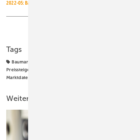
2022-05: Baupreise für Wohngebäude um 17,6 % gestiegen
Teilen
Link kopieren
Tags
Baumarkt
Ifo Institut
Lieferengpässe
Preissteigerung
Russland-Ukraine-Krieg
TGA-
Marktdaten
Vormonat
Weitere Inhalte