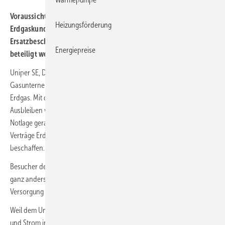
Voraussichtlich schon ab dem 1. September 2022 sollen
Heizungsförderung
Erdgaskunden über eine neue Umlage an den
Ersatzbeschaffungskosten durch fehlende russische Gasimporte
Energiepreise
beteiligt werden.
Uniper SE, Düsseldorf, ist eines der größten europäischen
Gasunternehmen und der größte deutsche Importeur von russischem
Erdgas. Mit dieser Abhängigkeit ist das Unternehmen ist durch das
Ausbleiben vertraglich vereinbarter Gaslieferungen in eine akute
Notlage geraten. Das Unternehmen muss nun zum Erfüllen der eignen
Verträge Erdgas zu viel höheren Preisen auf dem Weltmarkt
beschaffen.
Besucher der Webseite
www.uniper.energy/de
werden übrigens
ganz anders begrüßt und ihnen versprochen: Eine sichere
Versorgung mit grüner Energie für eine nachhaltige Zukunft.
Weil dem Unternehmen eine zentrale Rolle für die Versorgung mit Gas
und Strom in Deutschland zukommt, hat sich die Bundesregierung am