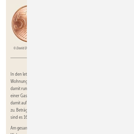
David Davis – stock.adobe.com
In den letzten Jahren wurden an Private Haushalte und
Wohnungsgesellschaften rund 280 TWh/a Erdgas geliefert und
damit rund 50 % der Wohnungen in Deutschland beheizt. Bei
einer Gas-Umlage von 1,5 Ct/kWh zzgl. Mehrwertsteuer rollen
damit auf diese Gaskunden Mehrkosten von knapp 5 Mrd. Euro/a
zu. Beträgt die Gas-Umlage sogar 5 Ct/kWh zzgl. Mehrwertsteuer,
sind es 16,7 Mrd. Euro/a.
Am gesamten Gasverbrauch haben Private Haushalte und