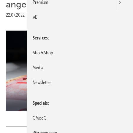
angekündigt
Premium
22.07.2022
|
Druckvorschau
+E
Services
Abo & Shop
Media
Newsletter
Specials
SashaBolt – stock.adobe.com
GModG
Wärmepumpe