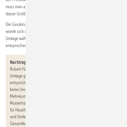
muss man annehmen, dass die Bundesregierung momentan von
dieser Größenordnung ausgeht.
Die Gasabnahme für ein Einfamilienhaus von etwa 18 000 kWh/a
würde sich damit um etwa 360 Euro/a verteuern und wenn die
Umlage während der gesamten Heizsaison erhoben wird, auch
entsprechende Kosten erreichen.
Nachtrag:
Am 28. Juli 2022 hat Bundeswirtschaftsminister
Robert Habeck eine Spanne von 1,5 bis 5 Ct/kWh für die Gas-
Umlage genannt. Für den vorgenannten Musterverbrauch
entspricht dies dann Mehrkosten von 270 bis 900 Euro/a, gibt es
keine Umsatzsteuerbefreiung für die Gas-Umlage, betragen die
Mehrkosten dann sogar 321 bis 1071 Euro/a für den
Musterhaushalt. Zum Vergleich: Im Jahr 2021 lag der Erdgaspreis
für Haushaltskunden nach Angaben des BDEW inkl. aller Steuern
und Umlage bei 7,06 Ct/kWh. Der Musterhaushalt hatte damit
Gesamtkosten von 1271 Euro/a.