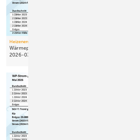
Heizenergiekosten
Wärmepumpen­strom-/Gas­preis-Baro­meter
2026-03