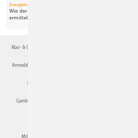
Energieträger
Wie der effektive Strom­preis für Wärme­pumpen
ermittelt
wird
Abo- & Leserservice
AGB
Alle Inhalte chronologisch
Anmelden
Anmeldung & Registrierung
Datenschutz
Editor's choice
E-Paper
Fachbeiträge
Gentner Verlag
Impressum
Karriere bei Gentner
Team
Mediaservice
Mitgliedschaften und Engagement
Newsletter