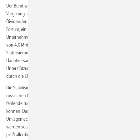
Der Bund wird im Aufsichtsrat vertreten sein. Zudem gelten für Uniper
Vergütungsbeschränkungen für den Konzernvorstand und ein
Dividendenverbot. Weiterhin verpflichtet sich der Hauptaktionär
Fortum, ein Gesellschafterdarlehen in Höhe von 4,0 Mrd. Euro im
Unternehmen zu belassen und stellt Uniper zudem eine Garantielinie
von 4,0 Mrd. Euro zur Verfügung. Die Eigenkapitalinstrumente des
Stabilisierungspakets unterliegen der Genehmigung durch die
Hauptversammlung von Uniper. Außerdem bedarf dieses
Unterstützungspaket noch der beihilferechtlichen Genehmigung
durch die EU-Kommission.
Die Stabilisierung basiert auf dem Verständnis, dass die Importeure
russischen Gases einen Großteil der Ersatzbeschaffungskosten für
fehlende russische Gasimporte an ihre Kunden weiterreichen
können. Das heißt, dass die gesetzlichen Möglichkeiten eines
Umlagemechanismus nach
§ 26 Energiesicherungsgesetz
genutzt
werden sollen; spätestens zum 1. Oktober 2022. Die Bundesregierung
prüft allerdings die Einführung der Umlage ab dem 1. September 2022.