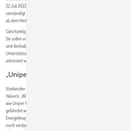
22. Juli 2022 auf ein weitreichendes Stabilisierungspaket für Uniper
verständigt und geht davon aus, dass die Kosten für alle Gaskunden
ab dem Herbst weiter steigen werden.
Gleichzeitig hat die Bundesregierung Entlastungen in Aussicht gestellt.
Sie sollen vor allem jene in den Blick nehmen, die wenig Geld haben
und deshalb besonders von hohen Preisen getroffen sind. Auch die
Unterstützung von Unternehmen, die unter Druck stehen, soll
adressiert werden.
„Uniper darf nicht fallen“
Vizekanzler und Bundeswirtschafts- und Klimaschutzminister Robert
Habeck: „Wir lassen nicht zu, dass ein systemrelevantes Unternehmen
wie Uniper fällt und damit die Versorgungssicherheit in Deutschland
gefährdet wird. Die durch Russland künstlich geschaffene
Energieknappheit ist keine gewöhnliche Schwankung, die der Markt
noch verdauen könnte. Um die Energieversorgungssicherheit