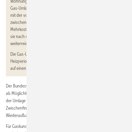
Wohnungsgesellschaften einen Anteil von knapp 30 %. Da die
Gas-Umlage nahezu alle Gaskunden treffen soll, werden auf sie
mit der von Habeck genannten Spanne ohne Mehrwertsteuer
zwischen 14 und 47,8 Mrd. Euro/a abgewälzt. Die tatsächlichen
Mehrkosten der Importeure liegen dann aber noch höher, weil
sie nach den aktuellen Planungen nur 90 % ihrer Mehrkosten
weiterreichen dürfen.
Die Gas-Umlage soll (vorerst) bis März 2024 also für die
Heizperioden 2022/23 und 2023/24 gelten. Aktuell läuft es wohl
auf einen Start der Gas-Umlage ab dem 1. Oktober 2022 hinaus.
Der Bundesverband der Energie- und Wasserwirtschaft (BDEW) hat
als Möglichkeit für ein Abfedern der Kosten eine zeitliche Streckung
der Umlage angeregt, wenn die hierfür erforderliche
Zwischenfinanzierung, beispielsweise über die Kreditanstalt für
Wiederaufbau, sichergestellt wird.
Für Gaskunden würde eine Streckung bedeuten, dass sie auch noch