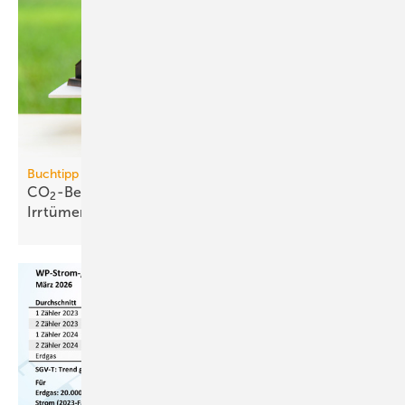
Buchtipp
CO
-Bepreisung: neues Buch wider­legt 5 zent­rale
2
Irr­tümer