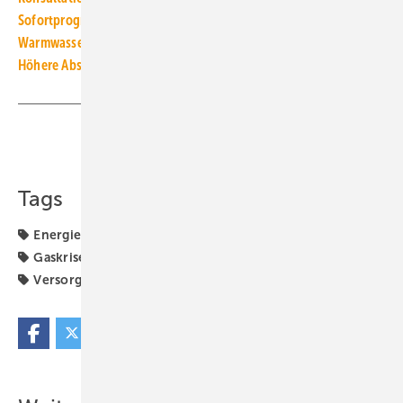
Sofortprogramm: Wärmepumpen und Heizungsoptimierung…
Warmwassertemperatur zur Energieeinsparung reduzieren?
Höhere Abschläge für Erdgas: Das dicke Ende kommt erst noch
Teilen
Link kopieren
Tags
Energiekosten
Energieträger
Erdgas
Gas-Umlage
Gaskrise
Robert Habeck
Russland-Ukraine-Krieg
Versorgungssicherheit