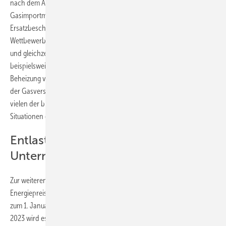
nach dem Aufheben der „erheblichen Reduzierung der
Gasimportmengen nach Deutschland“ die dabei entstandenen
Ersatzbeschaffungskosten abstottern müssen. Die verringerte
Wettbewerbsfähigkeit von Gas-Anwendung würde damit verlängert
und gleichzeitig die Wirtschaftlichkeit von Alternativen erhöht,
beispielsweise von elektrisch betriebenen Wärmepumpen zur
Beheizung von Gebäuden. Und von einer schnellen Entspannung bei
der Gasversorgungssicherheit kann man zurzeit nicht ausgehen. In
vielen der bisherigen Szenarien werden die besonders kritischen
Situationen erst in der Heizperiode 2023/24 erwartet.
Entlastungen für Bürger und
Unternehmen
Zur weiteren Entlastung einkommensschwacher Bürger bei hohen
Energiepreisen plant die Bundesregierung eine Wohngeldreform, die
zum 1. Januar 2023 in Kraft treten soll. Ebenfalls zum Jahresbeginn
2023 wird es das im Koalitionsvertrag vereinbarte Bürgergeld geben.