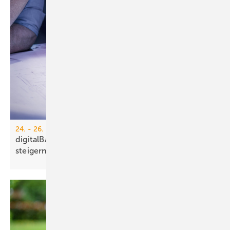
24. - 26. März 2026, Köln
digitalBAU 2026: Pro­duk­ti­vi­tät nach­hal­tig
stei­gern