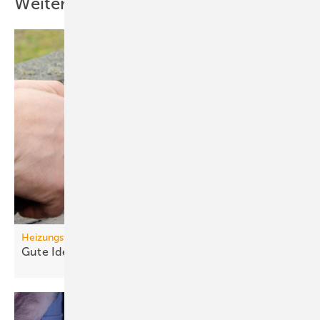
Weitere Inhalte
Heizungswende
Gute Ideen für den
Wärmepumpenhochlauf