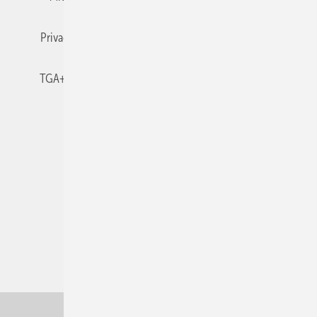
Privacy Manager
RSS-Feed
TGA+E abonnieren
TGA+E-WissensCheck
Veranstaltungen / Webinare
© 2026 TGA+E Fachplaner
Nach oben