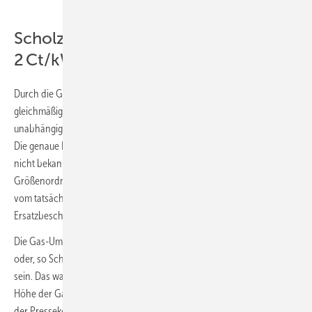
Scholz nennt Größenordnung von
2 Ct/kWh für die Gas-Umlage
Durch die Gas-Umlage werden die Gaskunden weiter belastet, jedoch
gleichmäßig. Sie würde alle nicht privilegierten Endverwender
unabhängig von ihren Lieferverträgen und ihren Lieferanten treffen.
Die genaue Höhe und eventuelle Ausnahmeregelungen sind noch
nicht bekannt. Allerdings hat Bundeskanzler Olaf Scholz eine
Größenordnung von 2 Ct/kWh genannt. Die genaue Höhe würde aber
vom tatsächlichen Umfang und dem Preisniveau der
Ersatzbeschaffung abhängen.
Die Gas-Umlage könne auch deutlich höher als 2 Ct/kWh liegen –
oder, so Scholz, wenn es ganz gut komme, könnte es sogar weniger
sein. Das wage er aber nicht zu glauben. Da Scholz die Frage nach der
Höhe der Gas-Umlage im Rahmen einer Journalisten-Frage während
der Pressekonferenz beantwortet hat und diese Frage absehbar war,