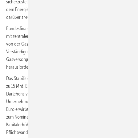
sicherzustellen, wollen wir deshalb den Umlagemechanismus nach
dem Energiesicherungsgesetz nutzen und werden mit dem Parlament
darüber sprechen.“
Bundesfinanzminister Christian Lindner. „Uniper ist ein Unternehmen
mit zentraler Bedeutung. Viele Stadtwerke und Industriebetriebe sind
von der Gasversorgung durch Uniper abhängig. Mit der heutigen
Verständigung der Bundesregierung Uniper zu stützen, sichern wir die
Gasversorgung der Bevölkerung und der Wirtschaft auch in diesen
herausfordernden Zeiten des russischen Angriffskriegs.“
Das Stabilisierungspaket für Uniper mit einem Gesamtumfang von bis
zu 15 Mrd. Euro umfasst eine Aufstockung des bestehenden KfW-
Darlehens von 2 auf 9 Mrd. Euro. Und bis zu 8 Mrd. Euro werden dem
Unternehmen als Eigenkapital zur Verfügung gestellt. Mit rund 270 Mio.
Euro erwirbt der Bund einen Aktienanteil in Höhe von 30 % an Uniper
zum Nominalwert von 1,70 Euro je Aktie im Rahmen einer
Kapitalerhöhung. Weitere bis zu 7,7 Mrd. Euro werden in Form einer
Pflichtwandelanleihe zur Verfügung gestellt.