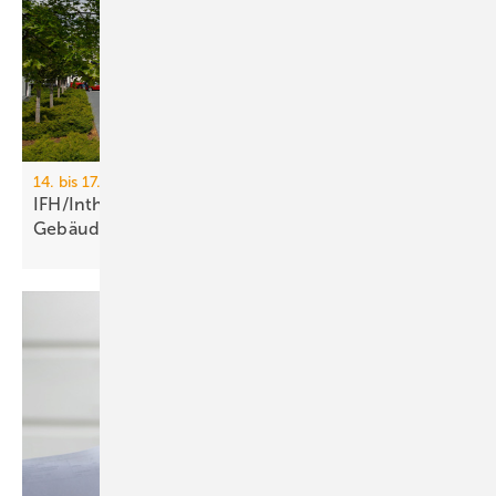
14. bis 17. April 2026, Messe Nürnberg
IFH/Intherm 2026: Sanitär-, Haus- und
Ge­bäu­de­tech­nik