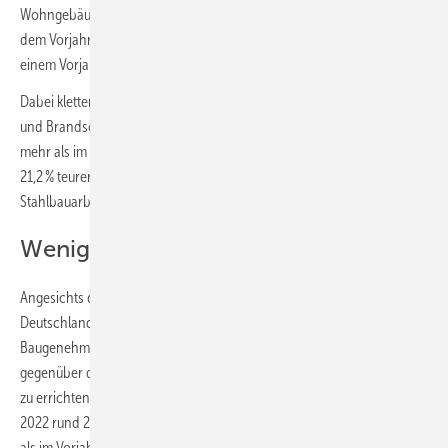
Wohngebäuden im Jahresdurchschnitt 2022 um 16,4 % gegenüber
dem Vorjahr. Das ist die höchste gemessene Veränderung gegenüber
einem Vorjahr seit Beginn der Erhebung im Jahr 1958.
Dabei kletterten die Preise in nahezu allen Bereichen kräftig. Dämm-
und Brandschutzarbeiten an technischen Anlagen kosteten 27,2 %
mehr als im Jahresdurchschnitt 2021, Verglasungsarbeiten waren
21,2 % teurer als ein Jahr zuvor, Metallbauarbeiten 20,7 % und
Stahlbauarbeiten 19,8 %.
Weniger Neubauten genehmigt
Angesichts der steigenden Preise stockt der Wohnungsbau in
Deutschland. Von Januar bis November 2022 sank die Zahl der
Baugenehmigungen von neuen Wohn- und Nichtwohngebäuden
gegenüber dem Vorjahreszeitraum um 5,7 % auf rund 322 000. In neu
zu errichtenden Wohngebäuden wurden von Januar bis November
2022 rund 276 000 Wohnungen genehmigt. Das waren 5,8 % weniger
als im Vorjahreszeitraum.