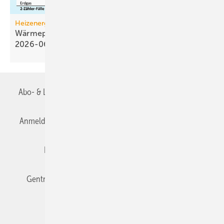
Heizenergiekosten
Wärmepumpen­strom-/Gas­preis-Baro­meter
2026-06
Abo- & Leserservice
AGB
Alle Inhalte chronologisch
Anmelden
Anmeldung & Registrierung
Datenschutz
Editor's choice
E-Paper
Fachbeiträge
Gentner Verlag
Impressum
Karriere bei Gentner
Team
Mediaservice