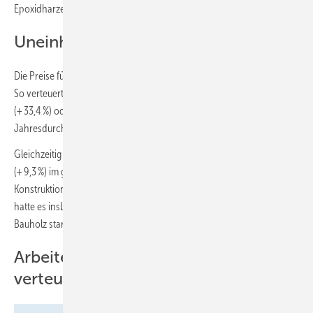
Epoxidharzen kosteten im Schnitt 24,0 % mehr.
Uneinheitliche Entwicklung bei Holz
Die Preise für Baumaterialien aus Holz entwickelten sich uneinheitlich.
So verteuerten sich HDF-Faserplatten (+ 46,0 %), Spanplatten
(+ 33,4 %) oder Fenster- und Türrahmen aus Holz (+ 24,4 %) im
Jahresdurchschnitt 2022 gegenüber dem Vorjahr deutlich.
Gleichzeitig stiegen die Preise für Bauholz (+ 1,3 %) oder Dachlatten
(+ 9,3 %) im gleichen Zeitraum unterdurchschnittlich. Die Preise für
Konstruktionsvollholz gingen sogar um 11,9 % zurück. Im Jahr 2021
hatte es insbesondere bei Konstruktionsvollholz, Dachlatten und
Bauholz starke Preissteigerungen gegeben.
Arbeiten am Bau ebenfalls deutlich
verteuert