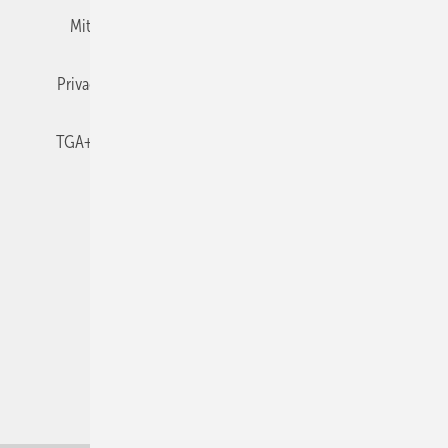
Mitgliedschaften und Engagement
Newsletter
Privacy Manager
RSS-Feed
TGA+E abonnieren
TGA+E-WissensCheck
Veranstaltungen / Webinare
© 2026 TGA+E Fachplaner