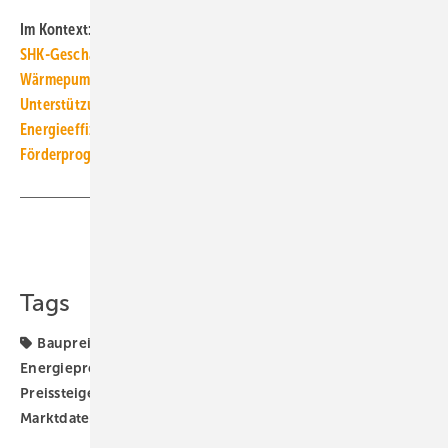
Im Kontext:
SHK-Geschäftsklima in 2022-Q4 stabil im positiven Bereich
Wärmepumpenbranche fordert industriepolitische
Unterstützung
Energieeffizienzgesetz: Kanzler-Machtwort ist bisher folgenlos
Förderprogramm „Klimafreundlicher Neubau“ ab März 2023
Teilen
Link kopieren
Tags
Baupreise
Baustoffmangel
Destatis
Energiepreise
Lieferengpässe
Materialmangel
Preissteigerung
Russland-Ukraine-Krieg
TGA-
Marktdaten
ZDB