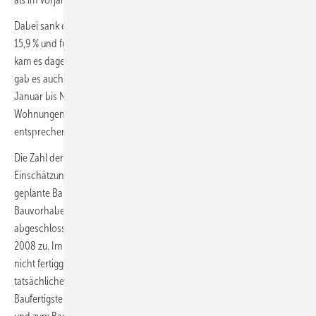
Dabei sank die Zahl der Baugenehmigungen für Einfamilienhäuser um
15,9 % und für Zweifamilienhäuser um 10,1 %. Bei Mehrfamilienhäusern
kam es dagegen zu einer leichten Erhöhung um 1,2 %. Einen Rückgang
gab es auch bei bestehenden Wohngebäuden: Hier wurden von
Januar bis November 2022 Baumaßnahmen an rund 38 000
Wohnungen genehmigt und damit 1,7 % weniger als im
entsprechenden Vorjahreszeitraum.
Die Zahl der Baugenehmigungen ist ein wichtiger Frühindikator zur
Einschätzung der zukünftigen Bauaktivität, da Baugenehmigungen
geplante Bauvorhaben darstellen. Allerdings nimmt die Zahl der
Bauvorhaben, die noch nicht begonnen beziehungsweise noch nicht
abgeschlossen wurden (der sogenannte Bauüberhang), seit dem Jahr
2008 zu. Im Jahr 2021 lag der Überhang von genehmigten aber noch
nicht fertiggestellten Wohnungen bei rund 846 000 Wohnungen. Die
tatsächliche Entwicklung der Bautätigkeit wird in den
Baufertigstellungen dargestellt. Ergebnisse zu den Baufertigstellungen