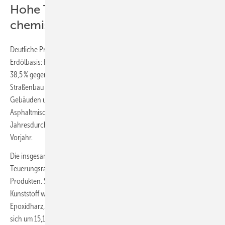
Hohe Teuerungsraten auch für
chemische Produkte
Deutliche Preissteigerungen gab es auch bei Baumaterialien auf
Erdölbasis: Bitumen verteuerte sich im Jahresdurchschnitt 2022 um
38,5 % gegenüber 2021. Dieser Baustoff wird unter anderem im
Straßenbau verwendet, aber auch zur Abdichtung von Dächern,
Gebäuden und Fundamenten gegen das Eindringen von Wasser.
Asphaltmischgut, ebenfalls mit Bitumenbestandteil, verteuerte sich im
Jahresdurchschnitt 2022 um gut ein Viertel (25,8 %) gegenüber dem
Vorjahr.
Die insgesamt hohen Energiepreise waren auch ein Grund für höhere
Teuerungsraten bei im Bausektor vielfach genutzten chemischen
Produkten. So lagen die Erzeugerpreise für Dämmplatten aus
Kunststoff wie Polystyrol um 21,1 % über dem Niveau des Vorjahres.
Epoxidharz, ein wichtiges Bindemittel für Farben und Lacke, verteuerte
sich um 15,1 %, Anstrichfarben und Lacke auf Grundlage von