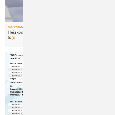
Marktdaten
Heizkosten 2025: Fernwärme verteuert sich um 27
%