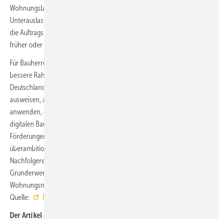
Wohnungsbau aufgrund der ausbleibenden Auftragseingänge
Unterauslastungen absehbar. Es muss jetzt alles dafür getan werden,
die Auftragsrückgänge zu stoppen. Andernfalls wird die Branche
früher oder später Kapazitäten abbauen müssen.“
Für Bauherren und die Baubranche fordert Pakleppa von der Politik
bessere Rahmenbedingungen. „Wir müssen das Bauen in
Deutschland endlich einfacher machen. Das bedeutet: Mehr Bauland
ausweisen, alle bestehenden Regelungen zum Baugebot konsequent
anwenden, ein Behördenportal einrichten sowie den vollständig
digitalen Bauantrag samt Genehmigungsverfahren einführen, mehr
Förderungen im Neubau zur Verfügung stellen und vom
überambitionierten und zu teuren EH-40-Standard entkoppeln, eine
Nachfolgeregelung für das Baukindergeld finden, die
Grunderwerbssteuer senken und Sonderabschreibungen im sozialen
Wohnungsneubau auf 10 % ausweiten.“ ■
Quelle:
Destatis
,
ZDB
/ jv
Der Artikel gehört zur
TGA+E-Themenseite TGA-Marktdaten