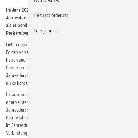
Im Jahr 2022 waren nahezu alle Baumaterialien im
Heizungsförderung
Jahresdurchschnitt noch einmal deutlich teurer als im Vorjahr,
als es bereits hohe Preissteigerungen gegeben hatte.
Energiepreise
Preistreibend waren vor allem die gestiegenen Energiepreise.
Lieferengpässe, Materialknappheit, gestiegene Energiepreise – die
Folgen von Coronavirus-Pandemie und Russland-Ukraine-Krieg
haben auch den Bausektor erheblich beeinflusst. Wie das Statistische
Bundesamt (Destatis) mitteilt, waren nahezu alle Baumaterialien im
Jahresdurchschnitt 2022 noch einmal deutlich teurer als im Vorjahr,
als es bereits hohe Preissteigerungen gegeben hatte.
Insbesondere Baustoffe wie Stahl, Stahlerzeugnisse oder Glas, die
energieintensiv hergestellt werden, verteuerten sich. Stabstahl war im
Jahresdurchschnitt 2022 um 40,4 % teurer, Blankstahl um 39,1 %,
Betonstahlmatten um 38,1 % und Stahlrohre kosteten 32,2 % mehr als
im Jahresdurchschnitt 2021. Stahl wird in großem Umfang in
Verbindung mit Beton unter anderem im Rohbau zur Verstärkung von