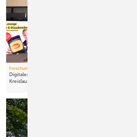
Forschungsprojekt
Digitaler Pro­dukt­pass für mehr
Kreis­lauf­wirt­schaft