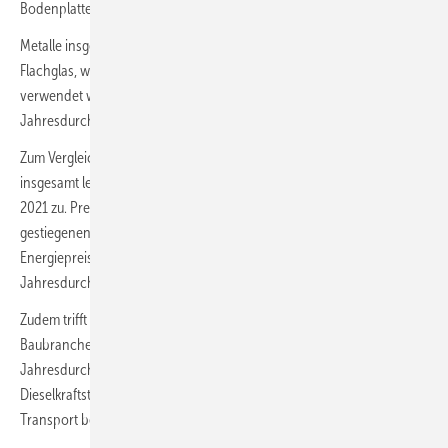
Bodenplatten, Decken und Wänden eingesetzt.
Metalle insgesamt waren 2022 um 26,5 % teurer als im Vorjahr.
Flachglas, was üblicherweise für Fenster, Glastüren oder Glaswände
verwendet wird, verteuerte sich 2022 um 49,3 % im Vergleich zum
Jahresdurchschnitt 2021.
Zum Vergleich: Der Erzeugerpreisindex gewerblicher Produkte
insgesamt legte im Jahresdurchschnitt 2022 um 32,9 % gegenüber
2021 zu. Preistreibend auf den Baustellen wirkten sich vor allem die
gestiegenen Energiepreise aus. Ohne Berücksichtigung der
Energiepreise waren die Erzeugerpreise 14,0 % höher als im
Jahresdurchschnitt 2021.
Zudem trifft auch der Preisanstieg beim Dieselkraftstoff die
Baubranche stark. Die Erzeugerpreise für Dieselkraftstoff stiegen im
Jahresdurchschnitt 2022 um 41,6 % gegenüber dem Jahr 2021.
Dieselkraftstoff wird für den Betrieb von Baumaschinen und im
Transport benötigt.