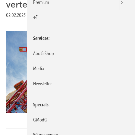
verteuert
Premium
02.02.2023
|
Druckvorschau
+E
Services
Abo & Shop
Media
Newsletter
Specials
Jarama – stock.adobe.com
GModG
Wärmepumpe