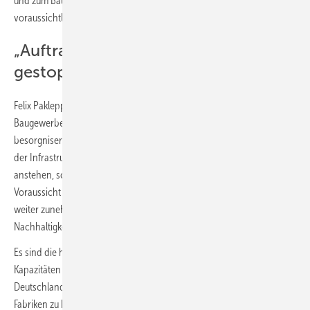
und zum Bauüberhang im Jahr 2022 wird das Statistische Bundesamt
voraussichtlich im Mai 2023 veröffentlichen.
„Auftragsrückgänge müssen
gestoppt werden“
Felix Pakleppa, Hauptgeschäftsführer des Zentralverbands Deutsches
Baugewerbe (ZDB), bezeichnet die Entwicklungen als
besorgniserregend: „Während sowohl im Wohnungsbau, als auch in
der Infrastruktur oder bei der Energiewende wahre Mammutaufgaben
anstehen, schrumpft das Bauvolumen in Deutschland aller
Voraussicht nach in diesem Jahr. Sollte der Druck auf die Branche
weiter zunehmen, geraten die Bau-, Sanierungs- und
Nachhaltigkeitsziele in Deutschland immer mehr in Gefahr.
Es sind die hiesigen mittelständischen Bauunternehmen, die ihre
Kapazitäten in den letzten 15 Jahren ausgebaut hatten, um
Deutschlands Straßen, Brücken, Windräder, Wohnhäuser, Schulen und
Fabriken zu bauen und zu sanieren. Aber schon jetzt sind im