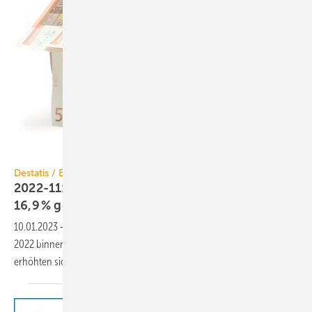
winterling / iStock / Getty Images Plus
Destatis / Baupreisindex
2022-11: Baupreise für Wohngebäude um
16,9 %
gestiegen
10.01.2023
-
Der Neubau von Wohngebäuden hat sich im November
2022 binnen Jahresfrist um 16,9 % verteuert. Gegenüber August 2022
erhöhten sich die Baupreise um
2,5 %.