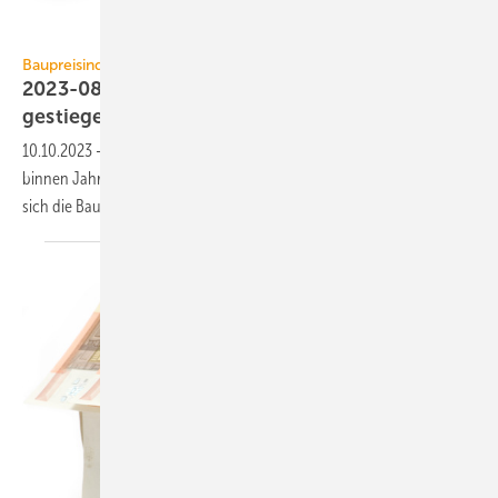
Marc Dietrich / iStock / Getty Images
Baupreisindex
2023-08: Baupreise für Wohn­gebäude um 6,4 %
gestiegen
10.10.2023
-
Der Neubau von Wohn­gebäuden hat sich im August 2023
binnen Jahres­frist um 6,4 % verteuert. Gegen­über Mai 2023 erhöhten
sich die Bau­preise um
0,2 %.