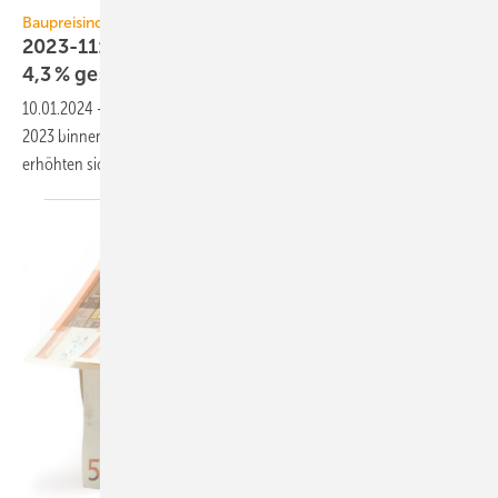
Baupreisindex
2023-11: Baupreise für Wohn­ge­bäude sind um
4,3 %
gestiegen
10.01.2024
-
Der Neubau von Wohn­gebäuden hat sich im November
2023 binnen Jahres­frist um 4,3 % verteuert. Gegen­über August 2023
erhöhten sich die Bau­preise um
0,4 %.