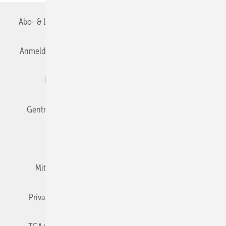
Abo- & Leserservice
AGB
Alle Inhalte chronologisch
Anmelden
Anmeldung & Registrierung
Datenschutz
Editor's choice
E-Paper
Fachbeiträge
Gentner Verlag
Impressum
Karriere bei Gentner
Team
Mediaservice
Mitgliedschaften und Engagement
Newsletter
Privacy Manager
RSS-Feed
TGA+E abonnieren