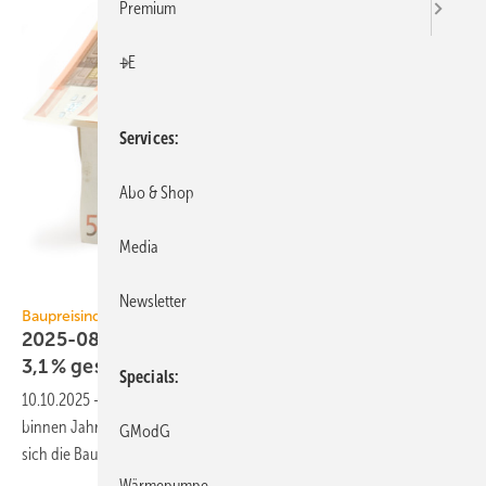
Premium
+E
Services
Abo & Shop
Media
winterling / iStock / Getty Images Plus
Newsletter
Baupreisindex
2025-08: Baupreise für Wohn­ge­bäu­de sind um
3,1 %
ge­stiegen
Specials
10.10.2025
-
Der Neubau von Wohn­gebäuden hat sich im August 2025
binnen Jahres­frist um 3,1 % verteuert. Ge­gen­über Mai 2025 erhöhten
GModG
sich die Bau­preise um
0,5 %.
Wärmepumpe