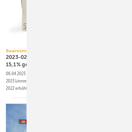
winterling / iStock / Getty Images Plus
Baupreisindex
2023-02: Baupreise für Wohngebäude um
15,1 %
gestiegen
06.04.2023
-
Der Neubau von Wohngebäuden hat sich im Februar
2023 binnen Jahresfrist um 15,1 % verteuert. Gegenüber November
2022 erhöhten sich die Baupreise um
2,7 %.