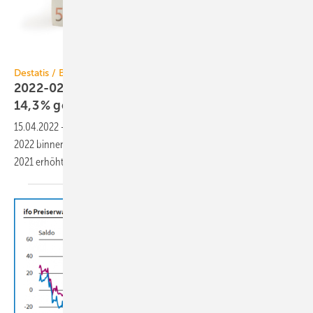
winterling / iStock / Getty Images Plus
Destatis / Baupreisindex
2022-02: Baupreise für Wohngebäude um
14,3 %
gestiegen
15.04.2022
-
Der Neubau von Wohngebäuden hat sich im Februar
2022 binnen Jahresfrist um 14,3 % verteuert. Gegenüber November
2021 erhöhten sich die Baupreise um
4,4 %.