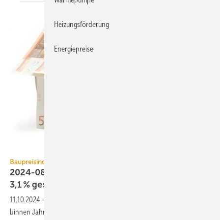
Heizungsförderung
Energiepreise
winterling / iStock / Getty Images Plus
Baupreisindex
2024-08: Baupreise für Wohn­ge­bäu­de sind um
3,1 %
ge­stiegen
11.10.2024
-
Der Neubau von Wohn­gebäuden hat sich im August 2024
binnen Jahres­frist um 3,1 % verteuert. Ge­gen­über Mai 2024 erhöhten