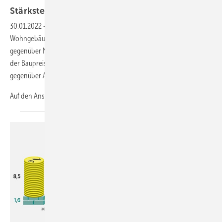
Stärkster Anstieg der Baupreise seit 51
Jahren
30.01.2022
-
Die Preise für den Neubau konventionell gefertigter
Wohngebäude in Deutschland sind im November 2021 um 14,4 %
gegenüber November 2020 gestiegen. Das war der höchste Anstieg
der Baupreise gegenüber einem Vorjahr seit August 1970 (+ 17,0 %
gegenüber August 1969).
Auf den Anstieg der Baupreise
wirkten...