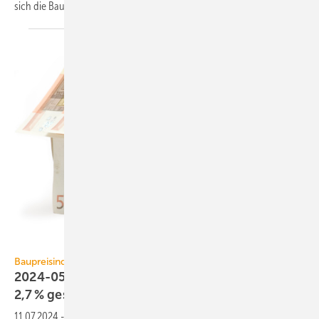
sich die Bau­preise um
0,7 %.
winterling / iStock / Getty Images Plus
Baupreisindex
2024-05: Baupreise für Wohn­ge­bäu­de sind um
2,7 %
gestiegen
11.07.2024
-
Der Neubau von Wohn­gebäuden hat sich im Mai 2024