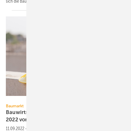
sich die Baupreise um
2,6 %.
Sawat – stock.adobe.com
Baumarkt
Bauwirtschaft erwartet Umsatzrückgang in
2022 von real 2
%
11.09.2022
-
Die Mitgliedsunternehmen der Bundesvereinigung