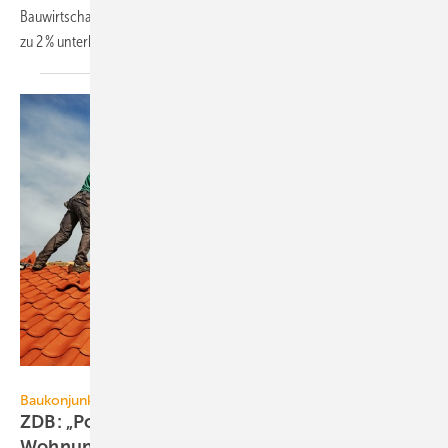
Bauwirtschaft erwarten für 2022 eine Umsatzentwicklung, die real bis
zu 2 % unterhalb des Vorjahres
liegt.
Ingo Bartussek – stock.adobe.com
Baukonjunktur
ZDB: „Politik und Zinsen bremsen
Wohnungsbau“