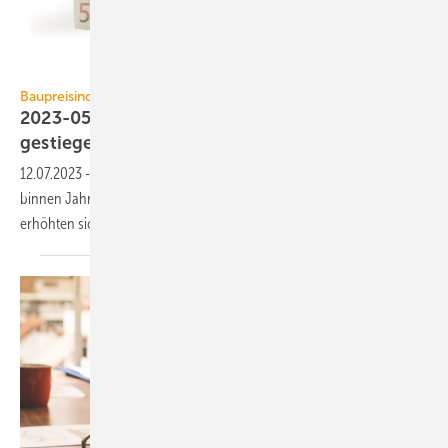
winterling / iStock / Getty Images Plus
Baupreisindex
2023-05: Baupreise für Wohngebäude um 8,8 %
gestiegen
12.07.2023
-
Der Neubau von Wohngebäuden hat sich im Mai 2023
binnen Jahresfrist um 8,8 % verteuert. Gegenüber Februar 2023
erhöhten sich die Baupreise um
0,8 %.