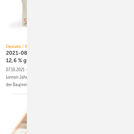
winterling / iStock / Getty Images Plus
Destatis / Baupreisindex
2021-08: Baupreise für Wohngebäude um
12,6 %
gestiegen
07.10.2021
-
Der Neubau von Wohngebäuden hat sich im August 2021
binnen Jahresfrist um 12,6 % verteuert. Das war der stärkste Anstieg
der Baupreise seit 51
Jahren.