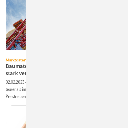
Jarama – stock.adobe.com
Marktdaten
Baumaterialien haben sich im Jahr 2022 erneut
stark
verteuert
02.02.2023
-
Im Jahr 2022 waren nahezu alle Baumaterialien deutlich
teurer als im Vorjahr mit bereits hohen Preissteigerungen.
Preistreibend waren die
Energiepreise.