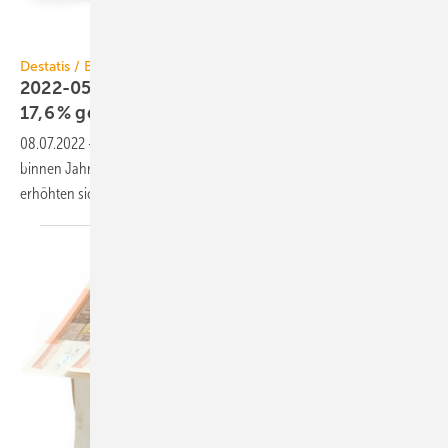
winterling / iStock / Getty Images Plus
Destatis / Baupreisindex
2022-05: Baupreise für Wohngebäude um
17,6 %
gestiegen
08.07.2022
-
Der Neubau von Wohngebäuden hat sich im Mai 2022
binnen Jahresfrist um 17,6 % verteuert. Gegenüber Februar 2022
erhöhten sich die Baupreise um
6,6 %.