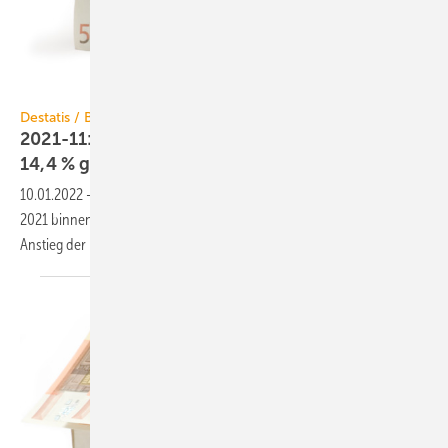
winterling / iStock / Getty Images Plus
Destatis / Baupreisindex
2021-11: Baupreise für Wohngebäude um
14,4 %
gestiegen
10.01.2022
-
Der Neubau von Wohngebäuden hat sich im November
2021 binnen Jahresfrist um 14,4 % verteuert. Das war der stärkste
Anstieg der Baupreise seit 51
Jahren.