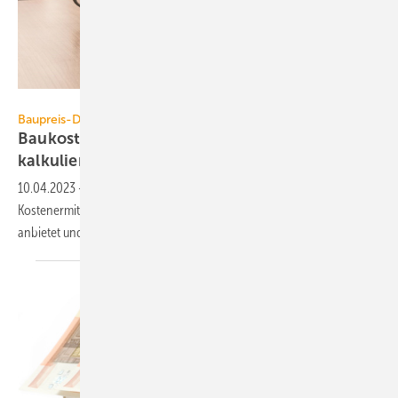
Sirados, Weka Media
Baupreis-Datenbanken
Baukosten sicherer planen, prüfen und
kalkulieren
10.04.2023
-
Baupreis-Datenbanken vereinfachen Ausschreibungen,
Kostenermittlung sowie Angebots- und Nachtragskontrollen. Wer was
anbietet und worauf es
ankommt.