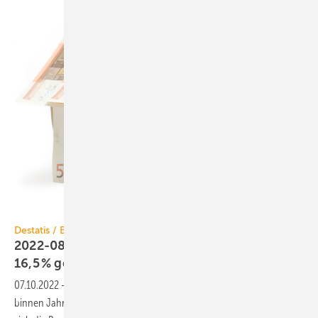
winterling / iStock / Getty Images Plus
Destatis / Baupreisindex
2022-08: Baupreise für Wohngebäude um
16,5 %
gestiegen
07.10.2022
-
Der Neubau von Wohngebäuden hat sich im August 2022
binnen Jahresfrist um 16,5 % verteuert. Gegenüber Mai 2022 erhöhten