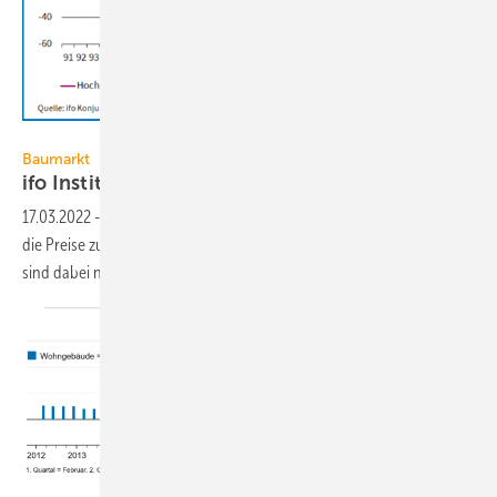
ifo Institut
Baumarkt
ifo Institut: Baupreise steigen
weiter
17.03.2022
-
Die deutschen Bauunternehmen planen, auf breiter Linie
die Preise zu erhöhen. Die Auswirkungen des Russland-Ukraine-Kriegs
sind dabei noch nicht
enthalten.
Statistisches Bundesamt (Destatis), 2022