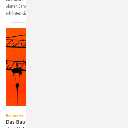
binnen Jahres­frist um 2,7 % verteuert. Ge­gen­über Februar 2024
erhöhten sich die Bau­preise um
0,7 %.
Frank Wagner – stock.adobe.com
Baumarkt
Das Bauvolumen wird 2024 voraussichtlich