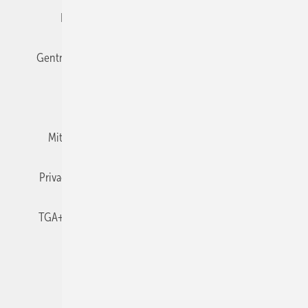
Editor's choice
E-Paper
Fachbeiträge
Gentner Verlag
Impressum
Karriere bei Gentner
Team
Mediaservice
Mitgliedschaften und Engagement
Newsletter
Privacy Manager
RSS-Feed
TGA+E abonnieren
TGA+E-WissensCheck
Veranstaltungen / Webinare
© 2026 TGA+E Fachplaner