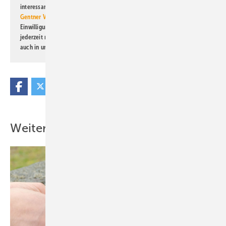
interessante Verlags- und Online-Angebote
der Marken der Alfons W.
Gentner Verlag GmbH & Co. KG
informiert zu werden. Diese
Einwilligung kann ich jederzeit widerrufen und eine Abmeldung ist
jederzeit möglich. Informationen zum Umgang mit Daten finden Sie
auch in unserer
Datenschutzerklärung
.
Weitere Inhalte