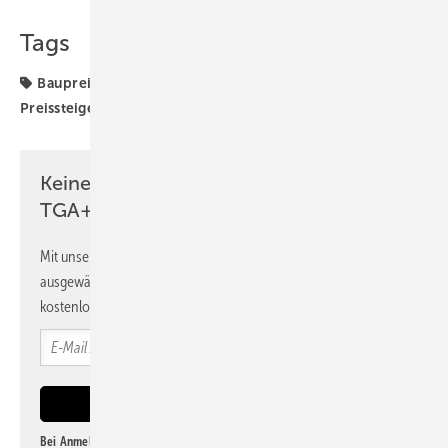
Tags
Baupreise
Baupreisindex
Destatis
Preis
Preissteigerung
TGA-Marktdaten
Keine Zeit? Kein Problem mit dem
TGA+E Newsletter!
Mit unserem Newsletter erhalten Sie regelmäßig von uns
ausgewählte Informationen und Neuigkeiten, gebündelt und
kostenlos direkt ins Postfach.
Bei Anmeldung zu diesem Newsletter bin ich damit einverstanden, über