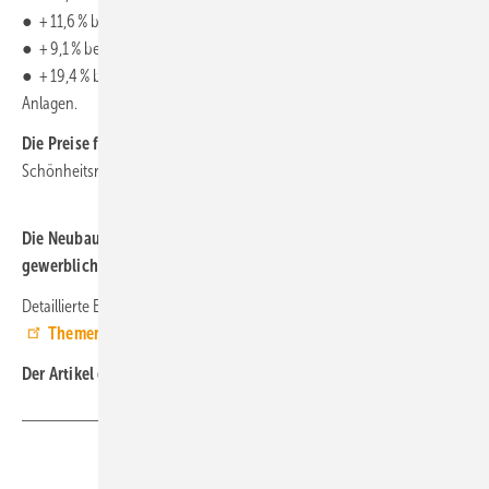
● + 11,6 % bei Anlagen für die Gebäudeautomation,
● + 9,1 % bei Blitzschutzanlagen und
● + 19,4 % bei Dämm- und Brandschutzarbeiten an technischen
Anlagen.
Die Preise für Instandhaltungsarbeiten
an Wohngebäuden (ohne
Schönheitsreparaturen) nahmen gegenüber dem Vorjahr um 9,0 % zu.
Die Neubaupreise für Bürogebäude
stiegen um 6,4 % und für
gewerbliche Betriebsgebäude
um 5,7 %.
Detaillierte Ergebnisse zu Bauleistungspreisen stellt Destatis über die
Themenseite Bau- und Immobilienpreisindex
zur Verfügung. ■
Der Artikel gehört zur
TGA-Themenseite TGA-Marktdaten
Teilen
Link kopieren