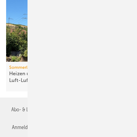
Sommerlicher Wärmeschutz
Heizen und kühlen mit
Luft-Luft-Wärmepumpen
Abo- & Leserservice
AGB
Alle Inhalte chronologisch
Anmelden
Anmeldung & Registrierung
Datenschutz