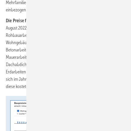
Mehrfamilienhäuser nach. Hierbei wird jedoch nur das Bauwerk
einbezogen.
Die Preise für Rohbauarbeiten
an Wohngebäuden stiegen von
August 2022 bis August 2023 um 3,1 %. Den größten Anteil an den
Rohbauarbeiten und auch am Gesamtindex für den Neubau von
Wohngebäuden haben Betonarbeiten und Mauerarbeiten.
Betonarbeiten wurden gegenüber August 2022 um 0,2 % teurer,
Mauerarbeiten um 5,3 %. Für Dachdeckungs- und
Dachabdichtungsarbeiten erhöhten sich die Preise um 7,2 %,
Erdarbeiten waren 7,6 % teurer als im August 2022. Verbilligt haben
sich im Jahresvergleich hingegen Zimmer- und Holzbauarbeiten,
diese kosteten 2,5 % weniger als im August 2022.