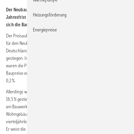
Der Neubau von Wohngebäuden hat sich im August2023 binnen
Heizungsförderung
Jahresfrist um 6,4 % verteuert. Gegenüber Mai 2023 erhöhten
sich die Baupreise um 0,2 %.
Energiepreise
Der Preisauftrieb beim Bauen hat sich weiter verlangsamt. Die Preise
für den Neubau konventionell gefertigter Wohngebäude in
Deutschland sind im August 2023 um 6,4 % gegenüber August 2022
gestiegen. Im Mai 2023, dem vorherigen Berichtsmonat der Statistik,
waren die Preise im Vorjahresvergleich um 8,8 % gestiegen. Die
Baupreise erhöhten sich im August 2023 gegenüber Mai 2023 um
0,2 %.
Allerdings waren im August 2022 die Preise im Vorjahresvergleich um
16,5 % gestiegen. Alle Preisangaben beziehen sich auf Bauleistungen
am Bauwerk einschließlich Mehrwertsteuer. Der Baupreisindex für
Wohngebäude wird vom Statistischen Bundesamt (
Destatis
)
vierteljährlich für Februar, Mai, August und November veröffentlicht.
Er weist die Entwicklung der Preise für individuell geplante Ein-und