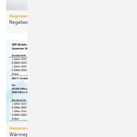
Regelwerk
Regelwerk-Update für November
2025
Heizenergiekosten
Wärmepumpen­strom-/Gas­preis-Baro­meter