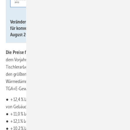
Statistisches Bundesamt
Veränderung der Baupreise gegenüber dem Vorjahresmonat
für konventionell gefertigte Wohngebäude von 2012 bis
August 2023.
Die Preise für Ausbauarbeiten
nahmen im August 2023 gegenüber
dem Vorjahresmonat um 9,0 % zu. Hierbei erhöhten sich die Preise für
Tischlerarbeiten um 8,0 %. Diese haben unter den Ausbauarbeiten
den größten Anteil am Baupreisindex für Wohngebäude. Die Preise für
Wärmedämm-Verbundsysteme erhöhten sich um 9,9 %. Bei den
TGA+E-Gewerken betrug die Preisentwicklung
● + 12,4 % bei Gas-, Wasser- und Entwässerungsanlagen innerhalb
von Gebäuden,
● + 11,0 % bei Raumlufttechnischen Anlagen,
● + 12,1 % bei Heizanlagen und zentralen Wassererwärmungsanlagen,
● + 10,2 % bei Nieder- und Mittelspannungsanlagen,