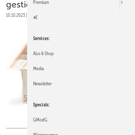
gestiegen
Premium
10.10.2023
|
Druckvorschau
+E
Services
Abo & Shop
Media
Newsletter
Specials
Marc Dietrich / iStock / Getty Images
GModG
Wärmepumpe