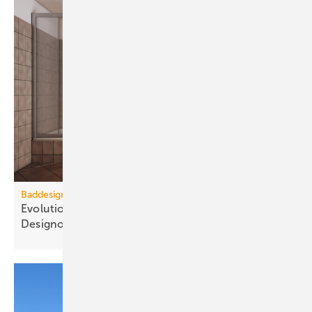
Baddesign
Evolution des Ba­de­zim­mers: Vom Zweck­raum zum
De­sign­ob­jekt