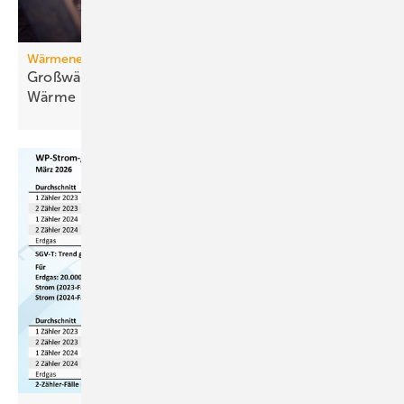
Wärmenetz
Großwärmepumpen: Weg­be­rei­ter für fossil­freie
Wär­me