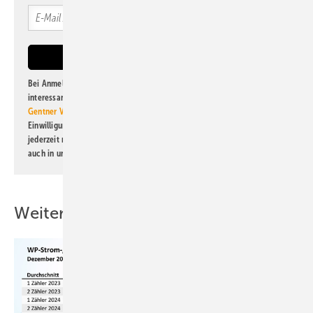
Bei Anmeldung zu diesem Newsletter bin ich damit einverstanden, über
interessante Verlags- und Online-Angebote
der Marken der Alfons W.
Gentner Verlag GmbH & Co. KG
informiert zu werden. Diese
Einwilligung kann ich jederzeit widerrufen und eine Abmeldung ist
jederzeit möglich. Informationen zum Umgang mit Daten finden Sie
auch in unserer
Datenschutzerklärung
.
Weitere Inhalte