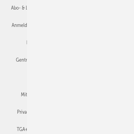
Abo- & Leserservice
AGB
Alle Inhalte chronologisch
Anmelden
Anmeldung & Registrierung
Datenschutz
Editor's choice
E-Paper
Fachbeiträge
Gentner Verlag
Impressum
Karriere bei Gentner
Team
Mediaservice
Mitgliedschaften und Engagement
Newsletter
Privacy Manager
RSS-Feed
TGA+E abonnieren
TGA+E-WissensCheck
Veranstaltungen / Webinare