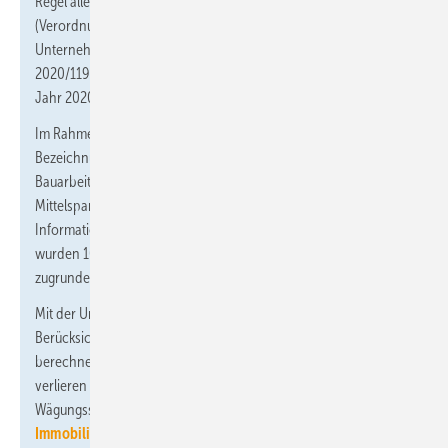
Regel alle fünf Jahre. Aufgrund einer EU-Verordnung
(Verordnung 2019/2152 über europäische
Unternehmensstatistiken sowie Durchführungsverordnung
2020/1197) ist das Jahr 2021 das aktuelle Basisjahr und nicht das
Jahr 2020.
Im Rahmen der Umbasierung kam es zu Anpassungen bei der
Bezeichnung einiger Bauleistungen beziehungsweise
Bauarbeiten (beispielsweise bei den Nieder- und
Mittelspannungsanlagen, die nun als Elektro-, Sicherheits- und
Informationstechnische Anlagen bezeichnet werden). Zudem
wurden 10 neue Bauleistungen in die der Berechnung
zugrundeliegenden Wägungsschemata aufgenommen.
Mit der Umstellung wurden alle Indizes ab Februar 2021 unter
Berücksichtigung der aktualisierten Wägungsschemata neu
berechnet. Die auf der alten Basis 2015 ermittelten Preisindizes
verlieren damit ihre Gültigkeit. Die aktualisierten
Wägungsschemata sind auf der Themenseite
Bau- und
Immobilienpreisindex
unter „Publikationen“ hinterlegt.