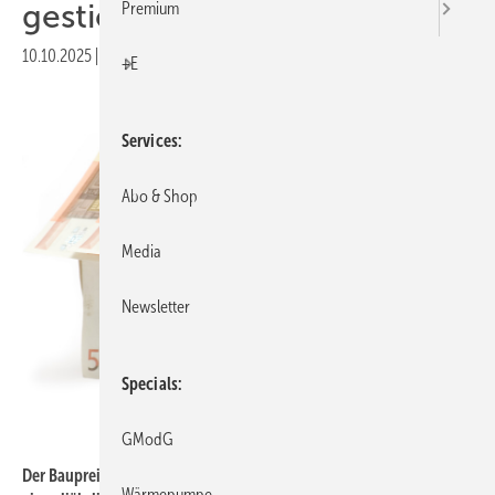
ge­stiegen
Premium
10.10.2025
|
Druckvorschau
+E
Services
Abo & Shop
Media
Newsletter
Specials
winterling / iStock / Getty Images Plus
GModG
Der Baupreisindex wird vom Statistischen Bundesamt
Wärmepumpe