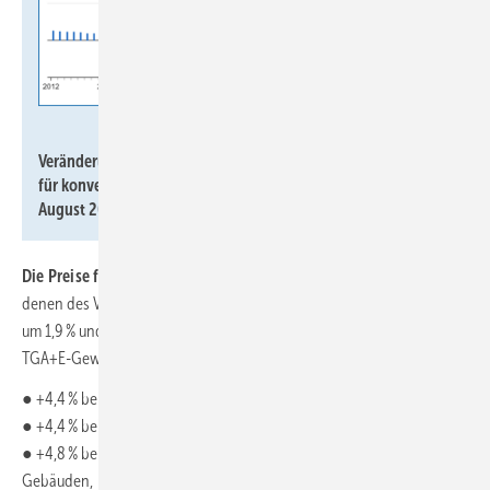
Statistisches Bundesamt
Veränderung der Baupreise gegenüber dem Vorjahresmonat
für konventionell gefertigte Wohngebäude von 2012 bis
August 2025.
Die Preise für Ausbauarbeiten
lagen im August 2025 um 3,6 % über
denen des Vorjahresmonats. Für Metallbauarbeiten stiegen die Preise
um 1,9 % und bei Wärmedämm-Verbundsystemen um 3,3 %. Bei den
TGA+E-Gewerken betrug die Preisentwicklung:
● +4,4 % bei Raumlufttechnischen Anlagen,
● +4,4 % bei Heizanlagen und zentralen Wassererwärmungsanlagen,
● +4,8 % bei Gas-, Wasser- und Entwässerungsanlagen innerhalb von
Gebäuden,