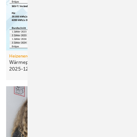
Heizenergiekosten
Wärmepumpen­strom-/Gas­preis-Baro­meter
2025-12