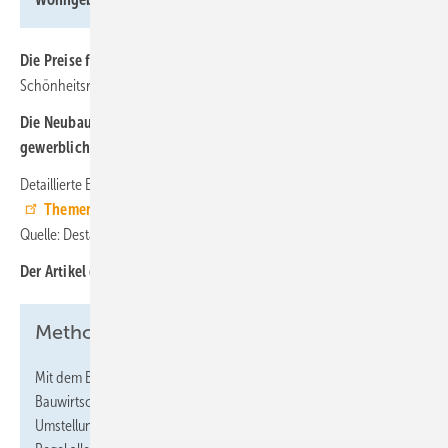
Die Preise für Instandhaltungsarbeiten
an Wohngebäuden (ohne
Schönheitsreparaturen) nahmen gegenüber dem Vorjahr um 3,8 % zu.
Die Neubaupreise für Bürogebäude
stiegen um 3,3 % und für
gewerbliche Betriebsgebäude
um 3,5 %.
Detaillierte Ergebnisse zu Bauleistungspreisen stellt Destatis über die
Themenseite Bau- und Immobilienpreisindex
zur Verfügung. ■
Quelle: Destatis / jv
Der Artikel gehört zur
TGA-Themenseite TGA-Marktdaten
Methodische Hinweise:
Mit dem Berichtsmonat Mai 2024 wurden die Preisindizes für die
Bauwirtschaft auf das neue Basisjahr 2021=100 umgestellt. Die
Umstellung auf ein neues Basisjahr erfolgt turnusmäßig in der