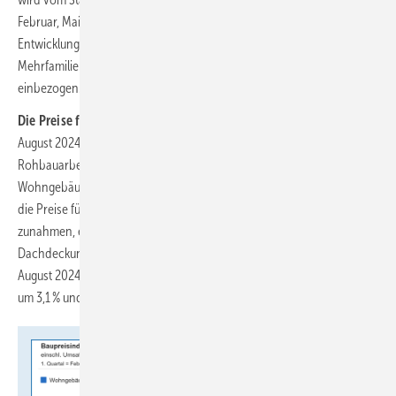
Februar, Mai, August und November veröffentlicht. Er weist die
Entwicklung der Preise für individuell geplante Ein- und
Mehrfamilienhäuser nach. Hierbei wird jedoch nur das Bauwerk
einbezogen.
Die Preise für Rohbauarbeiten
an Wohngebäuden stiegen von
August 2024 bis August 2025 um 2,2 %. Den größten Anteil an den
Rohbauarbeiten und auch am Gesamtindex für den Neubau von
Wohngebäuden haben Betonarbeiten und Mauerarbeiten. Während
die Preise für Betonarbeiten im Vorjahresvergleich um 1,2 %
zunahmen, erhöhten sich die Preise für Mauerarbeiten um 1,3 %.
Dachdeckungsarbeiten waren im August 2025 um 4,4 % teurer als im
August 2024, die Preise für Erdarbeiten stiegen im gleichen Zeitraum
um 3,1 % und die Preise für Zimmer- und Holzbauarbeiten um 4,7 %.