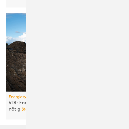
Energiesystem Deutschland
VDI: Energiewende ge­fähr­det – Kurs­kor­rek­tu­ren
nötig