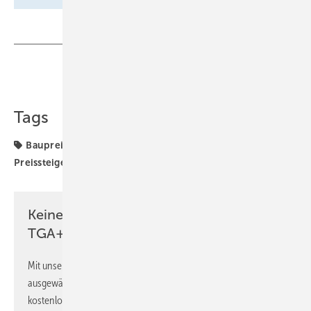
Teilen
Link kopieren
Tags
Baupreise
Baupreisindex
Destatis
Preis
Preissteigerung
TGA-Marktdaten
Keine Zeit? Kein Problem mit dem
TGA+E Newsletter!
Mit unserem Newsletter erhalten Sie regelmäßig von uns
ausgewählte Informationen und Neuigkeiten, gebündelt und
kostenlos direkt ins Postfach.