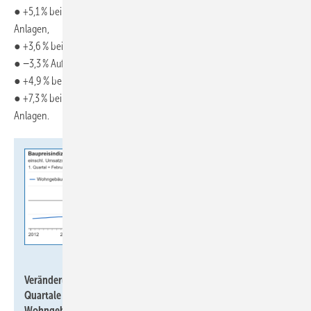
● +5,1 % bei Elektro-, Sicherheits- und informationstechnische
Anlagen,
● +3,6 % bei Blitzschutzanlagen,
● −3,3 % Aufzugsanlagen, Fahrtreppen, Fahrsteige und Förderanlagen,
● +4,9 % bei Anlagen für die Gebäudeautomation sowie
● +7,3 % bei Dämm- und Brandschutzarbeiten an technischen
Anlagen.
Statistisches Bundesamt
Veränderung der Baupreise gegenüber dem Mittelwert der 4
Quartale des Jahres 2021 für konventionell gefertigte
Wohngebäude von 2012 bis August 2025.