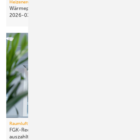
Heizenergiekosten
Wärmepumpen­strom-/Gas­preis-Baro­meter
2026-03
Raumlufttechnik
FGK-Rechner: wann sich Lüf­tungs­tech­nik im Bü­ro
aus­zahlt