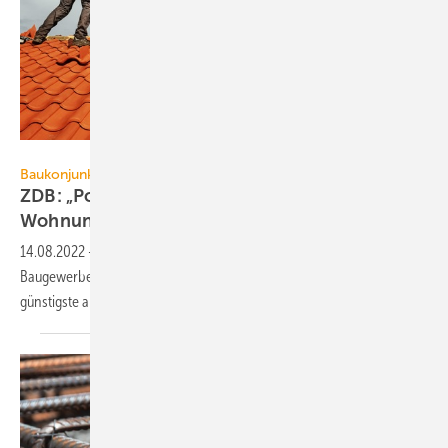
Ingo Bartussek – stock.adobe.com
Baukonjunktur
ZDB: „Politik und Zinsen bremsen
Wohnungsbau“
14.08.2022
-
Der Präsident des Zentralverbands Deutsches
Baugewerbe ZDB) rät Bauwilligen, das jetzige Preisniveau als das
günstigste aller zukünftigen Tage zu
erkennen.