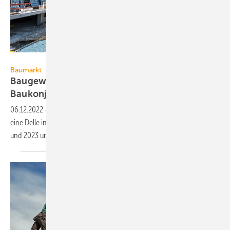
Calado – stock.adobe.com
Baumarkt
Baugewerbe erwartet 2022/23
Baukonjunktur-Delle
06.12.2022
-
Der Zentralverband Deutsches Baugewerbe erwartet
eine Delle in der Baukonjunktur. 2022 werde der Umsatz real um 5,5 %
und 2023 um real 7 %
zurückgehen.