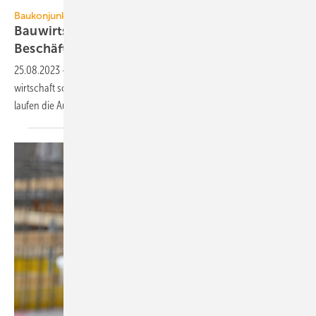
redaktion93 – stock.adobe.com
Baukonjunktur
Bauwirtschaft 2023: Auftrags­mangel drückt auf
Beschäftigung
25.08.2023
-
Auf Basis ihrer Halb­jahres­bilanz 2023 fordert die Bau­
wirtschaft sofortige Investitions­anreize – Bau­wirtschaft und Planern
laufen die Auftrags­bücher
leer.