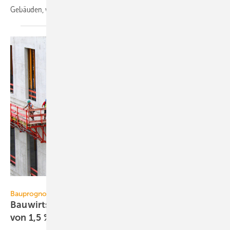
Gebäuden, wird vom ZDB
abgelehnt.
iloyd – stock.adobe.com
Bauprognose 2022
Bauwirtschaft erwartet 2022 reales Wachstum
von 1,5
%