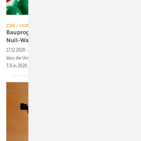
jpgfactory / iStock / Getty Images Plus
ZDB / HDB
Bauprognose: + 3 % in 2020 und 2021
Null-Wachstum
17.12.2020
-
Die Bauspitzenverbände ZDB und HDB gehen davon aus,
dass die Umsätze im Bauhauptgewerbe nach einem Umsatzplus von
3 % in 2020 im Jahr 2021
stagnieren.