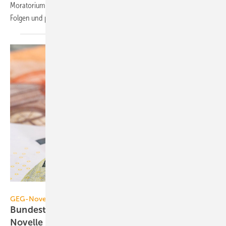
Moratorium für Bau­normen ein. Die Bau­branche warnt vor negativen
Folgen und plädiert für eine andere
Neuausrichtung.
studio v-zwoelf – stock.adobe.com
GEG-Novelle
Bundestag hat die Gebäude­energie­gesetz-
Novelle
beschlossen