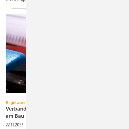
Windcolors – stock.adobe.com
Regelwerk
Verbände warnen vor Normungs-Moratorium
am
Bau
22.11.2023
-
Einige Bauminister der Länder setzen sich für ein