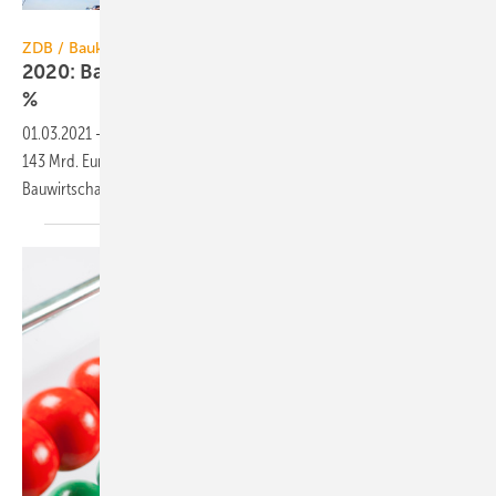
Nikada / iStock / Getty Images Plus
ZDB / Baukonjunktur
2020: Bauwirtschaft erzielt Umsatzplus von 6,0
%
01.03.2021
-
Das Bauhauptgewerbe hat 2020 einem Umsatz von ca.
143 Mrd. Euro erzielt. Die Steigerung um 8 Mrd. Euro bedeutet für die
Bauwirtschaft ein Plus von
6,0 %.