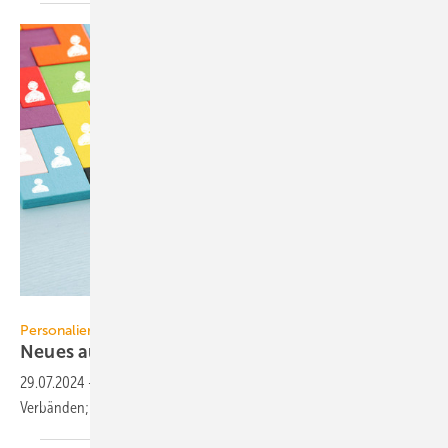
tomertu - stock.adobe.com
Personalien
Neues aus der TGA+E- und
SHK-Branche
29.07.2024
-
Neue Gesichter und Positionen bei Herstellern und
Verbänden; Spenden und besondere
Auszeichnungen.