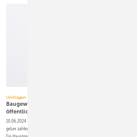
Gehkah – stock.adobe.com
Umfragen
Baugewerbe: Schlechte Zahlungs­mo­ral bei
öffentlicher
Hand
10.06.2024
-
Eine Be­fra­gung bei Bau­firmen zeigt: Öffent­liche Auftrag­
geber zahlen schlech­ter als private oder ge­werb­liche Auf­trag­geber.
Ein Haupt­grund:
Perso­nal­mangel.