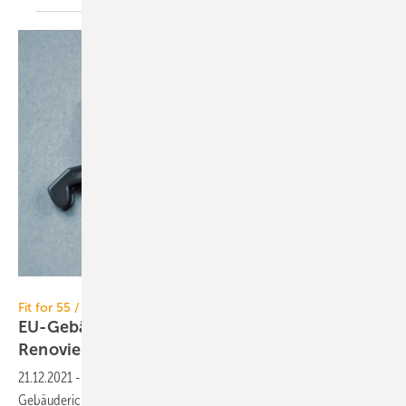
Stockwerk-Fotodesign – stock.adobe.com
Fit for 55 / ZDB
EU-Gebäuderichtlinie: ZDB lehnt Pflicht zur
Renovierung
ab
21.12.2021
-
Die Vorlage der EU-Kommission zur Neufassung der EU-
Gebäuderichtlinie, besonders eine „Pflicht zur Renovierung“ von