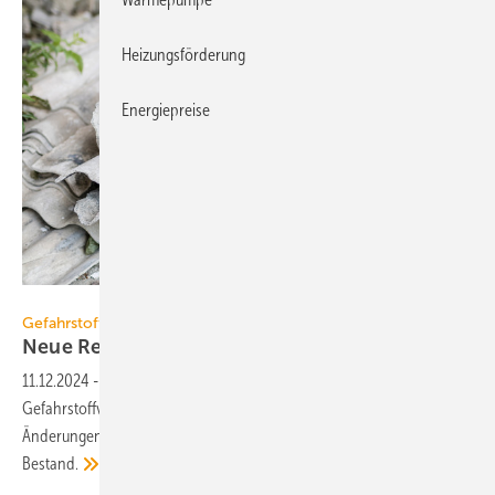
Heizungsförderung
Energiepreise
Piotr - stock.adobe.com
Gefahrstoffverordnung
Neue Regeln für den Umgang mit
Asbest
11.12.2024
-
Zum 5. Dezember ist die novellierte
Gefahrstoffverordnung in Kraft getreten. Sie enthält wesentliche
Änderungen, insbesondere für Tätigkeiten mit Asbest beim Bauen im
Bestand.