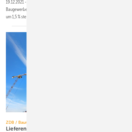
19.12.2021
-
Mit 143,5 Mrd. Euro erwarten ZDB und HDB für das
Baugewerbe in 2021 real einen Umsatzrückgang. 2022 soll er wieder
um 1,5 % steigen (5,5 %
nominal).
Nikada / iStock / Getty Images Plus
ZDB / Baumarkt
Lieferengpässe erschweren weiterhin