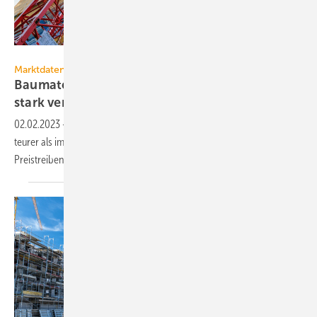
Jarama – stock.adobe.com
Marktdaten
Baumaterialien haben sich im Jahr 2022 erneut
stark
verteuert
02.02.2023
-
Im Jahr 2022 waren nahezu alle Baumaterialien deutlich
teurer als im Vorjahr mit bereits hohen Preissteigerungen.
Preistreibend waren die
Energiepreise.