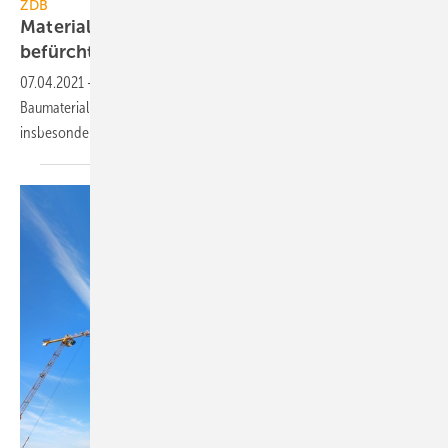
ZDB
Materialengpässe und Preissteigerungen
befürchtet
07.04.2021
-
Die Bauunternehmen registrieren zu verschiedenen
Baumaterialien seit dem 4. Quartal 2020 Preissteigerungen,
insbesondere bei Stahl, Holz und
Dämmstoffen.