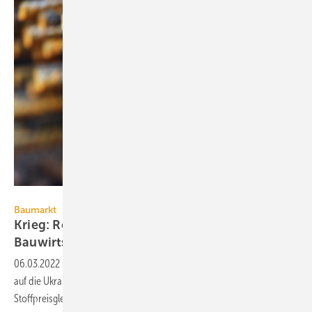
mimadeo – stock.adobe.com
Baumarkt
Krieg: Rohstoffengpässe betreffen auch die
Bauwirtschaft
06.03.2022
-
Angesichts der Auswirkungen des russischen Angriffs
auf die Ukraine fordert das Baugewerbe die sofortige Einführung von
Stoffpreisgleitklauseln.