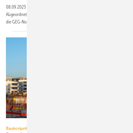
08.09.2023
-
Nach kontroverser Debatte im Bundestag haben die
Abgeordneten am 8. September 2023 in namentlicher Abstimmung
die GEG-Novelle beschlossen. So geht es
weiter.
helmutvogler - stock.adobe.com
Baukonjunktur