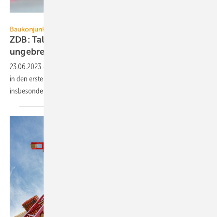
photo 5000 – stock.adobe.com
Baukonjunktur
ZDB: Talfahrt im Wohnungsbau geht
ungebremst
weiter
23.06.2023
-
Umsatz und Auftragseingänge im Bauhauptgewerbe sind
in den ersten vier Monaten des Jahres 2023 deutlich rückläufig,
insbesondere beim
Wohnungsneubau.