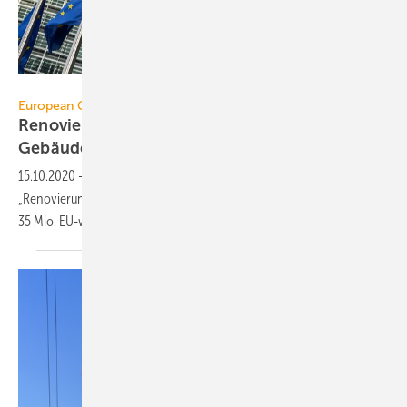
artJazz / iStock / Getty Images Plus
European Green Deal
Renovierungswelle: EU-Strategie zur
Gebäudesanierung
15.10.2020
-
Die EU-Kommission hat ihre Strategie für eine
„Renovierungswelle“ zur Verbesserung der Energieeffizienz von
35 Mio. EU-weit Gebäuden bis 2030
vorgestellt.