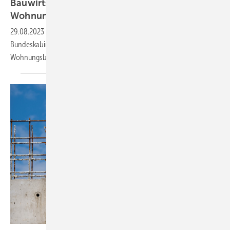
Bauwirtschaft fordert Kursumkehr für
Wohnungs- und
Klimaziele
29.08.2023
-
Die Bauwirtschaft hat vor dessen Klausur das
Bundeskabinett zu einer sofortigen Kursumkehr zum Erreichen der
Wohnungsbau- und Klimaschutzziele
gefordert.