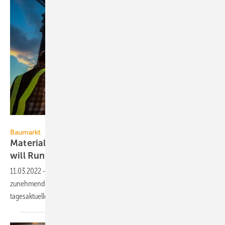
kokliang1981 – stock.adobe.com
Baumarkt
Materialpreise, Lieferengpässe: Baugewerbe
will Runden
Tisch
11.03.2022
-
Der Russland-Ukraine-Krieg stellt das Baugewerbe
zunehmend vor große Herausforderungen. Es gibt vielfach nur noch
tagesaktuelle Preise ohne
Lieferzusagen.