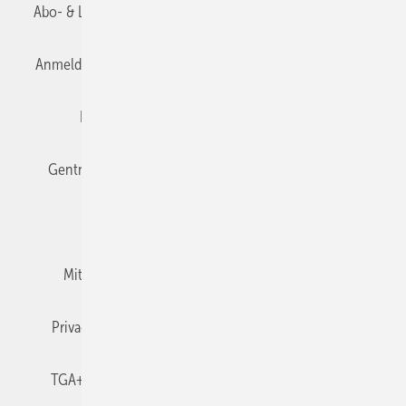
Abo- & Leserservice
AGB
Alle Inhalte chronologisch
Anmelden
Anmeldung & Registrierung
Datenschutz
Editor's choice
E-Paper
Fachbeiträge
Gentner Verlag
Impressum
Karriere bei Gentner
Team
Mediaservice
Mitgliedschaften und Engagement
Newsletter
Privacy Manager
RSS-Feed
TGA+E abonnieren
TGA+E-WissensCheck
Veranstaltungen / Webinare