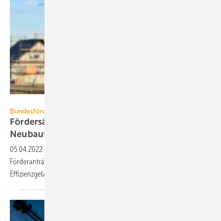
Wolfilser – stock.adobe.com
Bundesförderung für effiziente Gebäude
Fördersätze halbiert: EH/EG40-
Neubauförderung ab 20. April
2022
05.04.2022
-
Ab dem 20. April 2022 können bei der KfW wieder
Förderanträge für den Neubau von Effizienzhäusern /
Effizienzgebäuden 40 (EH/EG40) gestellt
werden.