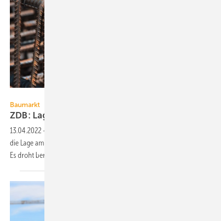
Vasiliy Ulyanov – stock.adobe.com
Baumarkt
ZDB: Lage auf dem Bau verschlechtert
sich
13.04.2022
-
Lieferengpässe und Preissteigerungen verschlechtern
die Lage am Bau. Bauvorhaben verzögern sich oder werden storniert.
Es droht bereits
Kurzarbeit.