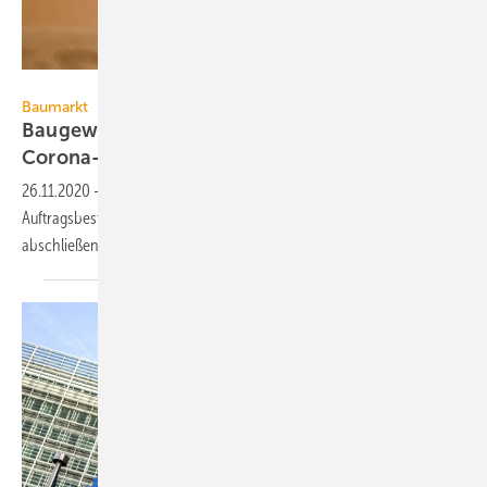
Zoonar RF / Zoonar / Getty Images Plus
Baumarkt
Baugewerbe erwartet 2021 einen
Corona-Dämpfer
26.11.2020
-
Die Bauwirtschaft wird 2020 durch den hohen
Auftragsbestand am Jahresbeginn wohl mit einem Plus von 2 %
abschließen. 2021 wird ein Minus von 1 %
erwartet.