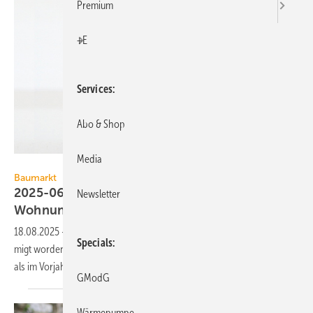
Premium
+E
Services
Abo & Shop
Media
GV // sumak77 / iStock / Getty Images Plus
Baumarkt
2025-06: 7,9 % mehr Bau­ge­neh­mi­gun­gen für
Newsletter
Woh­nun­gen
18.08.2025
-
Im Juni 2025 ist der Bau von 19.000 Wohnun­gen ge­neh­
Specials
migt wor­den. Das waren 7,9 % oder 1400 Bau­ge­neh­mi­gun­gen mehr
als im Vor­jahres­mo­nat Juni
2024.
GModG
Wärmepumpe