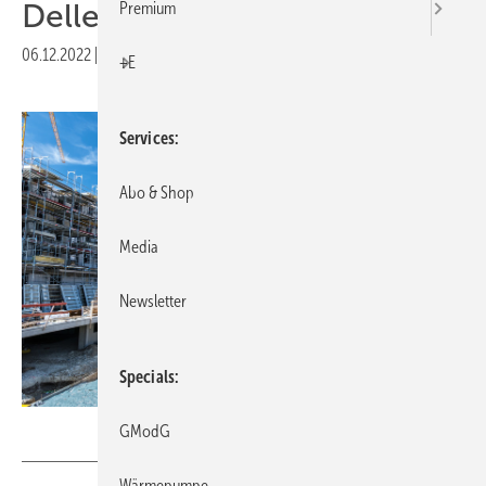
Delle
Premium
06.12.2022
|
Druckvorschau
+E
Services
Abo & Shop
Media
Newsletter
Specials
Calado – stock.adobe.com
GModG
Wärmepumpe