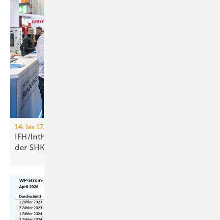
14. bis 17. April 2026, Nürnberg
IFH/Intherm: 400+ Aus­stel­ler zei­gen die Zu­kunft
der
SHK-Branche