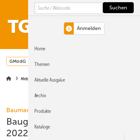
Springe
Springe
Springe
Search
auf
auf
auf
Hauptinhalt
Hauptmenü
SiteSearch
MENÜ
Home
GModG
Wärmepumpe
Heizungsförderung
Energ
Themen
Meldungen
Aktuelle Ausgabe
Archiv
Baumarkt
Produkte
Baugewerbe erwartet
Kataloge
2022/23 Baukonjunktur-