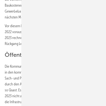
Baukostenentwicklung wirkt bremsend auf die Nachfrage nach
Gewerbebauten. Die rückläufige Orderentwicklung lässt in den
nächsten Monaten eine rückläufige Umsatzentwicklung erwarten.
Vor diesem Hintergrund fallen die Umsätze im Wirtschaftsbau im Jahr
2022 voraussichtlich damit real um 5 % niedriger aus als in 2021. Für
2023 rechnet der ZDB im Wirtschaftsbau mit einem weiteren realen
Rückgang beim Umsatz um 6 %.
Öffentlicher Bau
Die Kommunen, der anteilsstärkste öffentliche Auftraggeber, erwarten
in den kommenden Jahren einen starken Anstieg ihrer laufenden
Sach- und Personalaufwendungen sowie Sozialausgaben, der nicht
durch den Anstieg der prognostizierten Steuereinnahmen gedeckt ist,
so Quast. Es sei zu befürchten, dass sie deshalb ihre Investitionen in
2023 nicht ausweiten können. Und die Investitionen des Bundes in
die Infrastruktur erreichen im laufenden Jahr offensichtlich nicht die