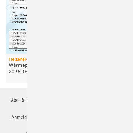
Heizenergiekosten
Wärmepumpen­strom-/Gas­preis-Baro­meter
2026-04
Abo- & Leserservice
AGB
Alle Inhalte chronologisch
Anmelden
Anmeldung & Registrierung
Datenschutz