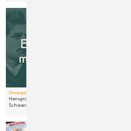
Firmenjubiläum
Hansgrohe: 125 Jahre Sa­ni­tär­tech­nik aus dem
Schwarz­wald