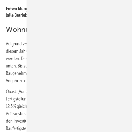
Entwicklung der baugewerblichen Umsätze im Bauhauptgewerbe
(alle Betriebe)
Wohnungsbau
Aufgrund voller Auftragsbücher zu Jahresbeginn 2022 dürften in
diesem Jahr immerhin noch ca. 280 000 Wohnungen fertiggestellt
werden. Die Genehmigungszahlen im Neubau weisen allerdings nach
unten. Bis zum Jahresende ist daher ein Rückgang bei den
Baugenehmigungen um ca. 32 500 Wohnungen gegenüber dem
Vorjahr zu erwarten.
Quast: „Vor diesem Hintergrund rechnen wir für 2023 mit der
Fertigstellung von ca. 245 000 Wohnungen, was einem Minus von
12,5 % gleichkommt. Stützend wirken hier zunächst noch die hohen
Auftragsbestände. In 2024 wird sich die derzeitige Zurückhaltung bei
den Investitionsentscheidungen noch deutlicher bei den
Baufertigstellungen bemerkbar machen.“ Darum geht der Verband