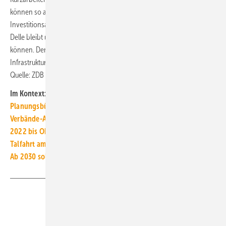
können so auch eine Delle verkraften. Aber wir brauchen jetzt kluge
Investitionsanreize sowie öffentliche Investitionen damit es bei der
Delle bleibt und damit wir unsere Fachkräfte in der Branche halten
können. Denn die Baubedarfe sind ja unbestritten da, egal ob
Infrastruktur, Wohnungsbau oder energetische Sanierung.“ ■
Quelle: ZDB / jv
Im Kontext:
Planungsbüros rechnen mit Auftragsrückgang
Verbände-Appell: Dramatische Lage im Wohnungsbau
2022 bis Oktober: 3 % mehr Wärmeerzeuger abgesetzt
Talfahrt am Bau: Bauindustrie senkt Umsatzprognose 2022
Ab 2030 sollen Neubauten Nullemissionsgebäude sein
Teilen
Link kopieren