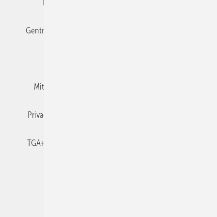
Editor's choice
E-Paper
Fachbeiträge
Gentner Verlag
Impressum
Karriere bei Gentner
Team
Mediaservice
Mitgliedschaften und Engagement
Newsletter
Privacy Manager
RSS-Feed
TGA+E abonnieren
TGA+E-WissensCheck
Veranstaltungen / Webinare
© 2026 TGA+E Fachplaner