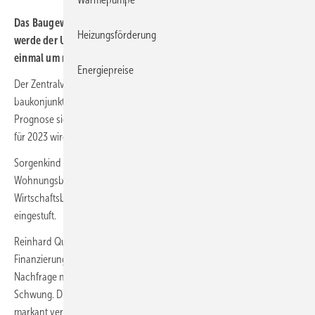
Das Baugewerbe erwartet eine Delle in der Baukonjunktur. 2022
Heizungsförderung
werde der Umsatz real um 5,5 % zurückgehen und 2023 noch
einmal um real 7 % sinken.
Energiepreise
Der Zentralverband Deutsches Baugewerbe (ZDB) hat seine
baukonjunkturellen Erwartungen nach unten korrigiert. Die aktuelle
Prognose sieht für 2022 einen Umsatzrückgang (real) von 5,5 % vor,
für 2023 wird einen Umsatzrückgang von 7 % prognostiziert.
Sorgenkind ist dabei vor allem der in den letzten Jahren starke
Wohnungsbau. Aber auch die beiden anderen Bausparten
Wirtschaftsbau und öffentlicher Bau werden als stark rückläufig
eingestuft.
Reinhard Quast, Präsident des
ZDB
: „Der Mix aus steigenden Bau-,
Finanzierungs- und Lebenshaltungskosten schlägt zunehmend auf die
Nachfrage nach Bauleistungen zurück. Die Baukonjunktur verliert an
Schwung. Die Rahmenbedingungen für die Bauwirtschaft haben sich
markant verschlechtert und trüben die Aussichten für die