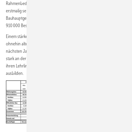
Rahmenbedingungen für Bauinvestitionen zu stabilisieren, wird
erstmalig seit 2009 wieder die Zahl der Beschäftigten im
Bauhauptgewerbe sinken. Derzeit rechnen wir für 2023 mit ca.
910 000 Beschäftigten nach 917 000 in diesem Jahr.“
Einem stärkeren Rückgang wirkt entgegen, dass die Unternehmen das
ohnehin altersbedingte Ausscheiden vieler Mitarbeiter in den
nächsten Jahren antizipieren wollen. So will das Baugewerbe weiter
stark an der Ausbildung festhalten, 60 % der Unternehmen wollen
ihren Lehrlingsbestand halten und 26 % im kommenden Jahr mehr
ausbilden.
ZDB