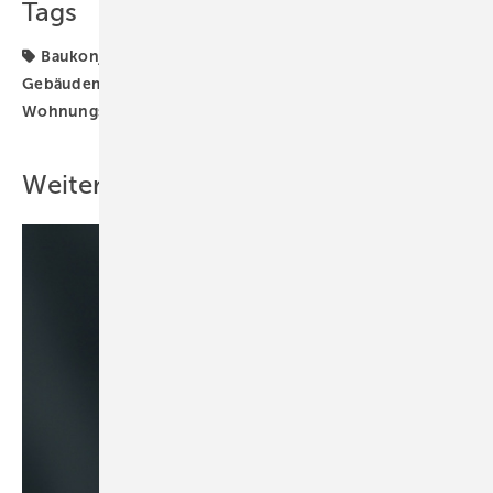
Tags
Baukonjunktur
Baumarkt
Bauwirtschaft
Gebäudemodernisierung
TGA-Marktdaten
Wohnungsbau
ZDB
Weitere Inhalte