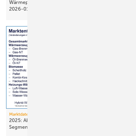
Wärmepumpen­strom-/Gas­preis-Baro­meter
2026-01
Marktdaten
2025: Absatz von Heiztechnik in 8 von 16
Segmenten im
Minus