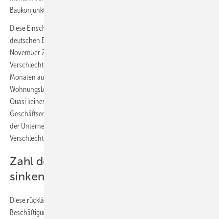
Baukonjunktur in 2023 deutlich ein.“
Diese Einschätzung wird von den Mitgliedsunternehmen des
deutschen Baugewerbes bestätigt. In der Verbandsumfrage von
November 2022 gehen über 60 % der Unternehmen von einer
Verschlechterung der Geschäftsentwicklung in den nächsten sechs
Monaten aus. Dies betrifft insbesondere die Geschäftserwartungen im
Wohnungsbau, dem Stützpfeiler der Baukonjunktur der letzten Jahre.
Quasi keines der Unternehmen erwartet hier eine bessere
Geschäftsentwicklung in den kommenden sechs Monaten. Aber 74 %
der Unternehmen im Wohnungsbau gehen von einer
Verschlechterung der Geschäftsentwicklung aus.
Zahl der Beschäftigten könnte 2023
sinken
Diese rückläufige Entwicklung hat laut Quast Konsequenzen für die
Beschäftigung am Bau: „Wenn es nicht gelingt, die