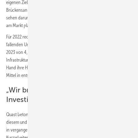
eigenen Zielvorgaben. Insbesondere der avisierte Aufwuchs beim
Brückensanierungsprogramm zeige sich in der Praxis nicht. „Wir
sehen darum die Gefahr, dass die geplanten Budgets nicht vollständig
am Markt platziert werden“, so Quast.
Für 2022 rechnet der Verband im öffentlichen Bau mit real um 7 %
fallenden Umsätzen und erwartet einen weiteren Umsatzrückgang in
2023 von 4,5 %. Quast fordert, dass auch der Staat in seine
Infrastruktur investieren müsse. „Wir erwarten, dass die öffentliche
Hand ihre Hausaufgaben macht und die ihr zur Verfügung stehenden
Mittel in entsprechende Maßnahmen und Aufträge umsetzt.“
„Wir brauchen jetzt kluge
Investitionsanreize“
Quast betonte, dass man zwar eine Delle in der Baukonjunktur in
diesem und im kommenden Jahr erwarte, die die Betriebe hätten aber
in vergangenen Jahren ihr Eigenkapital gestärkt. „Mit dem Saison-
Kurzarbeitergeld kommen sie darüber hinaus gut über den Winter und