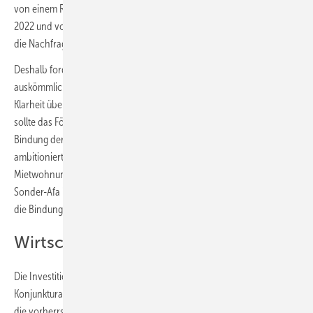
von einem Rückgang des Umsatzes im Wohnungsbau von 4,5 % in
2022 und von 10 % im Jahr 2023 aus. Einem stärkeren Einbruch wirkt
die Nachfrage nach Sanierungen entgegen.
Deshalb fordern wir auch, die Förderbedingungen zeitnah,
auskömmlich und niedrigschwellig zu gestalten. Es braucht schnell
Klarheit über die konkrete Ausgestaltung der Förderprogramme. Dabei
sollte das Fördervolumen der Vorjahre gehalten werden. Die geplante
Bindung der Neubauförderung an das EH-40-Niveau halten wir für zu
ambitioniert. Wir begrüßen die generelle Erhöhung der AfA im
Mietwohnungsbau von 2 auf 3 5 sowie die ‚Wiedereinsetzung‘ der
Sonder-Afa im Mietwohnungsbau zum 1. Januar 2023, halten jedoch
die Bindung an das EH-40-Niveau für zu ambitioniert.“
Wirtschaftsbau
Die Investitionen im Wirtschaftsbau sind vor allem durch die
Konjunkturaussichten der deutschen Volkswirtschaft und damit durch
die vorherrschende hohe Unsicherheit geprägt. Auch die