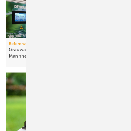
Referenzprojekt
Grauwassernutzung spart Frisch­was­ser in
Mann­heim