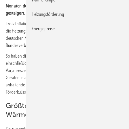
Monaten des Jahres 2022 den Absatz an Wärmeerzeugern um 3 %
gesteigert. Bei Wärmepumpen beträgt das Plus 42 %.
Heizungsförderung
Trotz Inflation und teilweise noch immer gestörter Lieferketten blickt
Energiepreise
die Heizungsindustrie weiterhin auf eine positive Entwicklung im
deutschen Markt. Das geht aus der aktuellen Absatzstatistik des
Bundesverbands der Deutschen Heizungsindustrie (
BDH
) hervor.
So haben die im BDH organisierten Hersteller von Januar bis
einschließlich Oktober 2022 rund 3 Prozent mehr Geräte als im
Vorjahreszeitraum in den Verkehr gebracht. Dies entspricht 807 500
Geräten in absoluten Zahlen. Als wesentlichen Treiber für die
anhaltende positive Entwicklung sieht der BDH die attraktive
Förderkulisse.
Größtes Wachstum bei
Wärmepumpen
Die prozentual am stärksten wachsende Produktgruppe bleibt mit