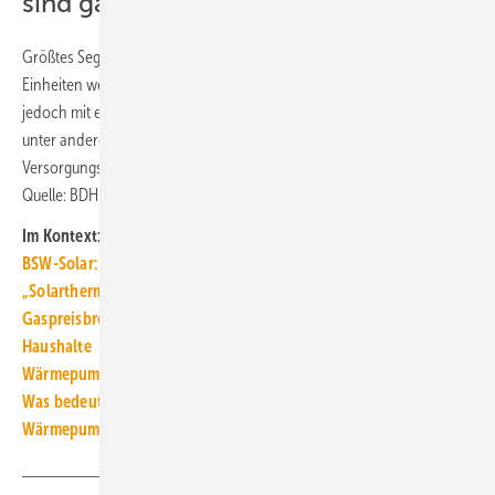
sind gasbasierte Systeme
Größtes Segment sind mit rund 500 000 in Verkehr gebrachten
Einheiten weiterhin die gasbasierten Systeme. Diese entwickelten sich
jedoch mit einem Minus von 9 % rückläufig. Damit reagierte der Markt
unter anderem auf die gestiegenen Gaspreise und die unsichere
Versorgungssituation. ■
Quelle: BDH / jv
Im Kontext:
BSW-Solar: Solarthermie als Gaspreisbremse ziehen
„Solarthermie wird grundlos schlechtgeredet“
Gaspreisbremse benachteiligt schon lange sparsam heizende
Haushalte
Wärmepumpen dominieren den künftigen Wohnungsneubau
Was bedeuten die Gas- und Strompreisbremsen für
Wärmepumpen?