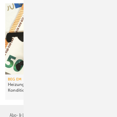
BEG EM
Heizungs­förderung mit de­gres­siven
Kondi­tionen
Abo- & Leserservice
AGB
Alle Inhalte chronologisch