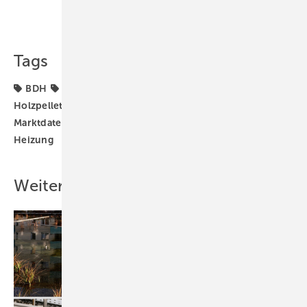
Teilen
Link kopieren
Tags
BDH
Gas-Heizung
Heizungs-Wärmepumpe
Holzpellet-Heizung
Pellet-Heizkessel
TGA-
Marktdaten
Wärmeerzeuger
Wärmepumpen
Öl-
Heizung
Weitere Inhalte