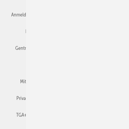
Anmelden
Anmeldung & Registrierung
Datenschutz
Editor's choice
E-Paper
Fachbeiträge
Gentner Verlag
Impressum
Karriere bei Gentner
Team
Mediaservice
Mitgliedschaften und Engagement
Newsletter
Privacy Manager
RSS-Feed
TGA+E abonnieren
TGA+E-WissensCheck
Veranstaltungen / Webinare