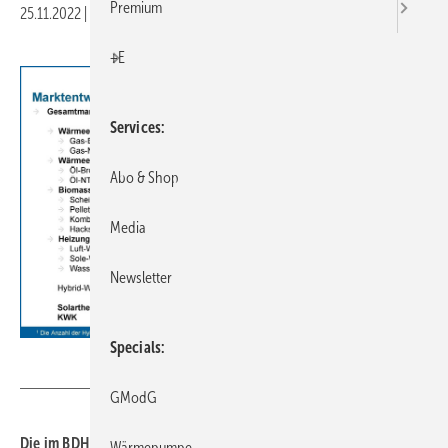
Premium
25.11.2022
|
Druckvorschau
+E
Services
Abo & Shop
Media
Newsletter
Specials
BDH
GModG
Die im BDH organisierten Hersteller haben in den ersten zehn
Wärmepumpe