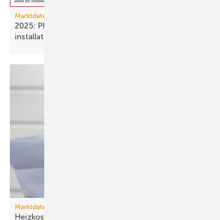
Marktdaten
2025: Photovoltaik- und Strom­speicher­
installationen
rückläufig
Marktdaten
Heizkosten 2025: Fernwärme verteuert sich um 27