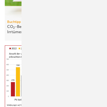
Buchtipp
CO
-Bepreisung: neues Buch wider­legt 5 zent­rale
2
Irr­tümer