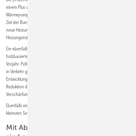
einem Plus von 42 % gegenüber dem Vorjahreszeitraum die
Wärmepumpe. Dieser Positivtrend dürfte sich auch künftig fortsetzen.
Ziel der Bundesregierung ist es, ab dem Jahr 2024 jährlich 500 000
neue Heizungs-Wärmepumpen in den Markt zu bringen. Die
Heizungsindustrie unterstützt dieses Ziel ausdrücklich.
Ein ebenfalls starkes Wachstum verzeichnet das Produktsegment der
holzbasierten Systeme mit einem Plus von 14 % gegenüber dem
Vorjahr. Pellet-Heizkessel trugen mit einem Plus von 21 % und 55 000
in Verkehr gebrachten Geräten am stärksten zu dieser positiven
Entwicklung bei. Vor diesem Hintergrund kritisiert der BDH die
Reduktion der Fördermittel für holzbasierte Systeme bei gleichzeitiger
Verschärfung der technischen Anforderungen.
Ebenfalls ein deutliches Wachstum gab es im nach absoluten Zahlen
kleinsten Segment Öl-Heizkessel mit 18 %.
Mit Abstand das größte Segment