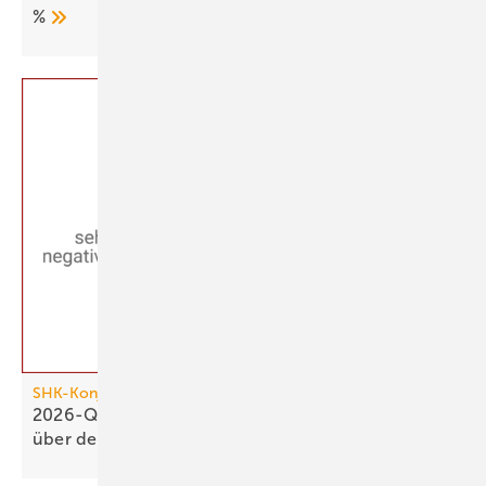
%
SHK-Konjunkturbarometer
2026-Q1: SHK-Geschäftsklima stagniert knapp
über der
Null