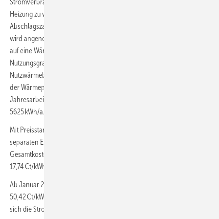
Stromverbrauch steigerndem Wechsel auf eine Wärmepumpen-
Heizung zu verfahren ist, der sich in einer Jahresprognose der
Abschlagszahlung im September 2022 noch nicht manifestiert hat,
wird angenommen, dass ein baugleiches Gebäude schon Ende 2020
auf eine Wärmepumpenheizung umgestellt worden ist. Mit einem
Nutzungsgrad von 0,9 für die Gas-Heizung ergibt sich ein
Nutzwärmebedarf von 0,90 ∙ 20 000 kWh/a = 18 000 kWh/a, der von
der Wärmepumpe zur Verfügung gestellt werden muss. Mit einer
Jahresarbeitszahl von 3,2 ergibt sich ein Strombedarf von
5625 kWh/a.
Mit Preisstand Juli 2022 (Preisblatt M-Strom der SWM) und einem
separaten Eintarifzähler würde eine Jahresabnahme von 5625 kWh
Gesamtkosten von 1009,78 Euro/a bedeuten (Brutto-Arbeitspreis:
17,74 Ct/kWh; 11,90 Euro/a Messpreis).
Ab Januar 2023 steigt im gleichen Tarif der Brutto-Arbeitspreis auf
50,42 Ct/kWh. Ohne Strompreisbremse und ohne Einsparung würde
sich die Stromrechnung 2023 auf 2848,03 Euro/a erhöhen.