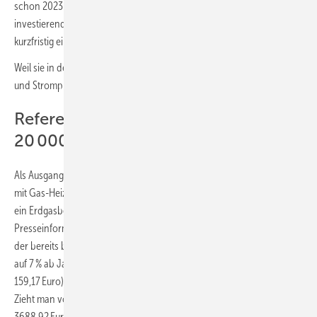
schon 2023 ein steiler Markthochlauf stattfindet und die
investierenden Heizungsmodernisierer in der Wärmepumpe auch
kurzfristig eine wirtschaftliche Perspektive erkennen können.
Weil sie in den Wärmemarkt eingreifen, ist eine Bewertung der Gas-
und Strompreisbremse auch aus dieser Perspektive geboten.
Referenzfall Gas-Heizung mit bisher
20 000 kWh/a
Als Ausgangssituation sei ein Einfamilienhaus im Stadtgebiet München
mit Gas-Heizung, für die der Abschlagsrechnung im September 2022
ein Erdgasbezug von 20 000 kWh/a zugrunde gelegen hat. Aus einer
Presseinformation der Stadtwerke München (SWM) beträgt hierfür mit
der bereits berücksichtigten Absenkung der Mehrwertsteuer von 19 %
auf 7 % ab Januar 2023 der Monatsabschlag 307,41 Euro (bisher
159,17 Euro). Die Gaspreisbremse ist dabei noch nicht berücksichtigt.
Zieht man von den sich ohne Gaspreisbremse ergebenden
3688,92 Euro Jahreskosten einen Grundpreis von 162,20 Euro/a ab,