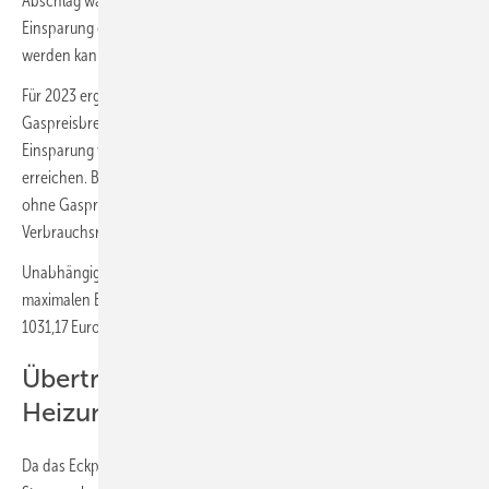
Abschlag wäre allerdings etwas höher, weil die angenommene
Einsparung erst am Ende des Abrechnungszeitraums berücksichtigt
werden kann.
Für 2023 ergeben sich dann Gaskosten von 2554,24 Euro/a. Ohne die
Gaspreisbremse müsste der Gaskunde statt 10 % Einsparung eine
Einsparung von gut 35 % realisieren, um dieses Kostenniveau zu
erreichen. Bei einer Einsparung von 10 % würden seine Gaskosten
ohne Gaspreisbremse 3428,23 Euro/a betragen, ohne
Verbrauchsreduktion wären es dann 3688,92 Euro/a.
Unabhängig vom realen Verbrauch würde die Entlastung bis zu einer
maximalen Einsparung von 20 % mit den getroffenen Annahmen
1031,17 Euro betragen.
Übertragung auf eine Wärmepumpe-
Heizung
Da das Eckpunktepapier keine Hinweise liefert, wie bei einem den