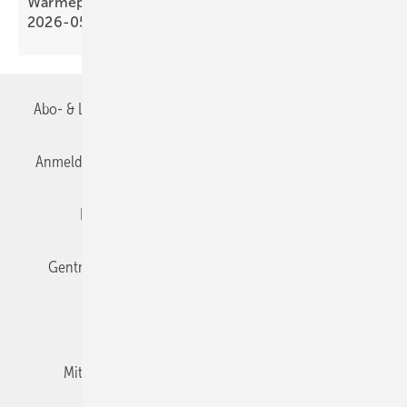
Wärmepumpen­strom-/Gas­preis-Baro­meter
2026-05
Abo- & Leserservice
AGB
Alle Inhalte chronologisch
Anmelden
Anmeldung & Registrierung
Datenschutz
Editor's choice
E-Paper
Fachbeiträge
Gentner Verlag
Impressum
Karriere bei Gentner
Team
Mediaservice
Mitgliedschaften und Engagement
Newsletter