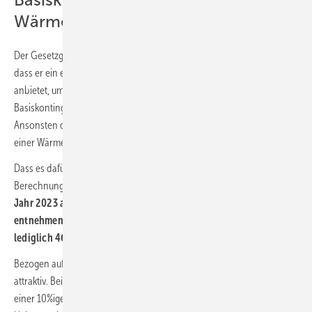
Basiskontingent für neue
Wärmepumpen öffnen
Der Gesetzgeber sollte nun bei der Strompreisbremse darauf achten,
dass er ein einfaches und im Voraus zu kalkulierendes Verfahren
anbietet, um auch für neu installierte Wärmepumpen das
Basiskontingent der Strompreisbremse zur Verfügung zu stellen.
Ansonsten dürfte an vielen Orten die Heizungsmodernisierung mit
einer Wärmepumpe unattraktiv sein.
Dass es dafür auch finanziellen Spielraum gibt, zeigt das
Berechnungsbeispiel:
Eine verbleibende Gas-Heizung würde im
Jahr 2023 aus dem Doppelwumms-Budget rund 1031 Euro
entnehmen, eine stattdessen neu installierte Wärmepumpe
lediglich 469 Euro.
Bezogen auf die Betriebskosten ist eine neue Wärmepumpe weiterhin
attraktiv. Bei den gewählten Annahmen ließen sich im Jahr 2023 bei
einer 10%igen Einsparung ähnliche Energiekosten erreichen: Gas-