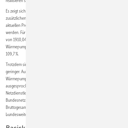
realisieren sind.
Es zeigt sich jedoch auch, dass die Energiekosten mit einer
zusätzlichen Einsparung von 10 % im Jahr 2023 gegenüber dem
aktuellen Preisstand auch mit den Preisbremsen deutlich steigen
werden. Für die gewählten Beispiele steigen sie bei der Gas-Heizung
von 1910,04 Euro/a auf 2554,24 Euro/a um 33,7 %, bei der
Wärmepumpen-Heizung von 1009,78 Euro/a auf 2095,51 Euro um
109,7 %.
Trotzdem sind die absoluten Heizkosten bei der Wärmepumpe noch
geringer. Auch ist zu berücksichtigen, dass der bis Ende 2022 geltende
Wärmepumpentarif der SWM auch ohne Energiekriseneinfluss
ausgesprochen günstig und nur über angerechnete
Netzdienstleistungen realistisch ist. Laut Monitoringbericht 2021 der
Bundesnetzagentur und des Bundeskartellamts lag der
Bruttogesamtpreis für den Abnahmefall Wärmepumpe im
bundesweiten Mittel am 1. April 2021 schon bei 23,80 Ct/kWh.