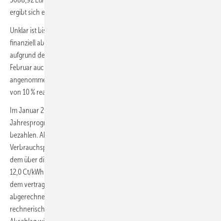
ergibt sich ein Brutto-Arbeitspreis von 18,4446 Ct/kWh.
Unklar ist bisher, ob die ab 2023 etablierte Gaspreisbremse (2. Stufe)
finanziell ab März oder Februar wirksam wird. Nachfolgend wird
aufgrund der im Eckpunktepapier angestrebten Wirksamkeit ab
Februar auch von diesem Zeitpunkt ausgegangen. Gleichzeit wird
angenommen, dass der Gaskunde gegenüber 2022 eine Einsparung
von 10 % realisiert, also nur 18 000 kWh abzurechnen sind.
Im Januar 2023 müsste der Gaskunde aufgrund der unveränderten
Jahresprognose (20 000 kWh) einen Abschlag von 307,41 Euro
bezahlen. Ab Februar 2023 würden dann 80 % der gemittelten
Verbrauchsprognose [0,8 ∙ 20 000 kWh/a : 12 = 1333,3 kWh/Monat] mit
dem über die Gaspreisbremse garantierten Brutto-Arbeitspreis von
12,0 Ct/kWh und 166,7 kWh [(18 000 kWh – 12 ∙ 1333,3 kWh)/12] mit
dem vertraglichen Brutto-Arbeitspreis von 18,4446 Ct/kWh
abgerechnet. Zuzüglich des Grundpreises ergibt sich dann
rechnerisch eine Pauschale von 204,26 Euro/Monat. Der monatliche