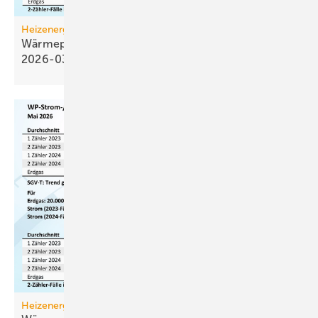
Heizenergiekosten
Wärmepumpen­strom-/Gas­preis-Baro­meter
2026-03
Heizenergiekosten