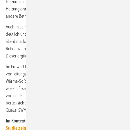
Heizung mit Gaspreisbremse (2554,24 Euro/a) und Wärmepumpen-
Heizung ohne Strompreisbremse 2564,50 Euro/a). Zudem würden
andere Betriebskosten sinken (Wartung und Schornsteinfeger).
Auch mit einer höheren Jahresarbeitszahl würden die Stromkosten
deutlich unter die Gaskosten sinken. Der erreichbare Abstand ist
allerdings kaum geeignet, einen maßgeblichen Beitrag zur
Refinanzierung der Investition einer neuen Wärmepumpe zu leisten.
Dieser ergibt sich aber bei der Anwendung der Strompreisbremse.
Im Entwurf für das „Gesetz über eine Soforthilfe für Letztverbraucher
von leitungsgebundenem Erdgas und Kunden von Wärme (Erdgas-
Wärme-Soforthilfegesetz – EWSG)“ finden sich übrigens Regelungen,
wie ein Ersatzwert zu ermitteln ist, wenn keine Verbrauchsprognose
vorliegt. Bleibt zu hoffen, dass dies auch bei den Preisbremsen
berücksichtigt wird. ■
Quelle: SWM, Entwurf zum EWSG / jv
Im Kontext:
Studie zeigt, wie der Durchbruch für die Wärmepumpe gelingt