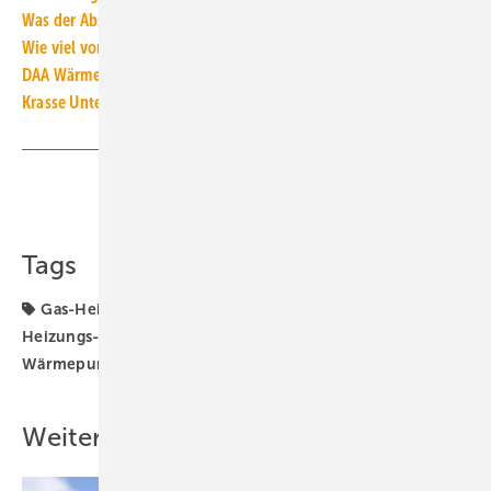
Was der Abschlussbericht der Gaskommission vorschlägt
Wie viel vom Wärmepumpenstrom liefert die eigene PV-Anlage?
DAA WärmeIndex: Fossile Heizungen wieder stärker gefragt
Krasse Unterschiede bei Gaspreisen und Strompreisen
Teilen
Link kopieren
Tags
Gas-Heizung
Gaspreisbremse
Gaspreise
Heizungs-Wärmepumpe
Strompreisbremse
Wärmepumpe
Wärmepumpen-Rollout
Weitere Inhalte