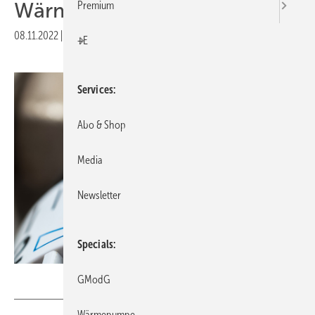
Wärmepumpen?
Premium
08.11.2022
|
Druckvorschau
+E
Services
Abo & Shop
Media
Newsletter
Specials
Stockfotos-MG – stock.adobe.com
GModG
Wärmepumpe