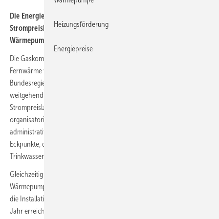
Die Energiepreise sind im Höhenflug, Eckpunkte für die Gas- und
Heizungsförderung
Strompreisbremsen liegen auf dem Tisch. Lohnen sich nun
Wärmepumpen noch?
Energiepreise
Die Gaskommission hat Vorschläge für Entlastungen bei Erdgas und
Fernwärme vorgelegt. Sie werden laut einem zwischen der
Bundesregierung und Ländern abgestimmten
Eckpunktepapier
wohl
weitgehend übernommen und das Grundprinzip auch auf eine
Strompreisbremse übertragen. Wenngleich die rechtliche und
organisatorische Umsetzung noch große terminliche und
administrative Herausforderungen bedeuten, ermöglichen die
Eckpunkte, die Energiekosten im Jahr 2023 für Raumheizung und
Trinkwassererwärmung unter bestimmten Annahmen abzuschätzen.
Gleichzeitig will die Bundesregierung den bereits in Gang gesetzten
Wärmepumpenhochlauf noch erheblich beschleunigen und ab 2024
die Installation von mindestens 500 000 Heizungswärmepumpen pro
Jahr erreichen. Dies wird naturgemäß nur zu realisieren sein, wenn