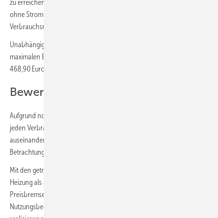
zu erreichen. Bei einer Einsparung von 10 % würden die Stromkosten
ohne Strompreisbremse 2564,41 Euro/a betragen, ohne
Verbrauchsreduktion wären es dann 2848,03 Euro/a.
Unabhängig vom realen Verbrauch würde die Entlastung bis zu einer
maximalen Einsparung von 20 % mit den getroffenen Annahmen
468,90 Euro betragen.
Bewertung
Aufgrund noch laufender Verträge sind aktuell die Energiepreise für
jeden Verbraucher individuell und klaffen teilweise sehr weit
auseinander. Es ist also für jeden Einzelfall eine individuelle
Betrachtung erforderlich.
Mit den getroffenen Annahmen zeigt sich aber sowohl für die Gas-
Heizung als auch für eine bestehende Wärmepumpen-Heizung: Die
Preisbremsen führen zu Entlastungen, die unter normalen
Nutzungsbedingen nicht allein durch sparsames Heizverhalten zu