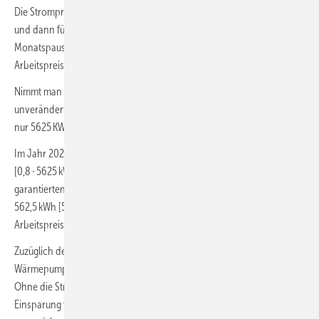
Die Strompreisbremse soll ab Januar 2023 finanziell wirksam werden
und dann für 80 % der Jahresverbrauchsprognose, die der
Monatspauschale im September 2022 zugrunde lag, einen Brutto-
Arbeitspreis von 40 Ct/kWh garantieren.
Nimmt man wieder an, dass eine Einsparung von 10 % (bei
unveränderter Jahresarbeitszahl) realisiert wird, sind im Jahr 2023
nur 5625 KWh ∙ 0,9 = 5062,5 kWh abzurechnen.
Im Jahr 2023 würden trotzdem 80 % der Verbrauchsprognose
[0,8 ∙ 5625 kWh/a = 4500 kWh/a] mit dem über die Strompreisbremse
garantierten Brutto-Arbeitspreis von 40,0 Ct/kWh und folglich nur
562,5 kWh [5062,5 kWh – 4500 kWh] mit dem vertraglichen Brutto-
Arbeitspreis von 50,42 Ct/kWh abgerechnet.
Zuzüglich des Messpreises ergeben sich dann für den
Wärmepumpenbetrieb rechnerisch Stromkosten von 2095,51 Euro/a.
Ohne die Strompreisbremse müsste statt 10 % Einsparung eine
Einsparung von 25,5 % realisiert werden, um die gleichen Stromkosten