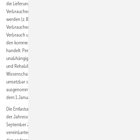
die Lieferung von Gas und Wärme erfolgen. Begünstigt sind alle
Verbraucher, die nach Standardlastprofilen (SLP) abgerechnet
werden (z. B. Haushalte, KMU, soziale Einrichtungen u. a.) sowie
Verbraucher mit registrierter Leistungsmessung (RLM) sofern ihr
Verbrauch unter 1,5 GWh/a liegt und es sich nicht um Verbrauch für
den kommerziellen Betrieb von Strom- und Wärmerzeugungsanlagen
handelt. Per Sonderregelung werden zusätzlich weitere Verbraucher
unabhängig von ihrem Jahresverbrauch einbezogen, etwa Pflege-
und Rehabilitationseinrichtungen oder Bildungs- und
Wissenschaftseinrichtungen. Sofern administrativ und technisch
umsetzbar sollen alle Krankenhäuser von dieser Regelung
ausgenommen sein, da angestrebt wird, sie über die zweite Stufe ab
dem 1. Januar 2023 zu entlasten.
Die Entlastung entspricht bei Erdgas dem Produkt aus einem Zwölftel
der Jahresverbrauchsprognose, welche der Abschlagszahlung im
September 2022 zugrunde gelegt wurde, und dem für Dezember 2022
vereinbarten Arbeitspreis, ergänzt um eine anteilige Entlastung bei