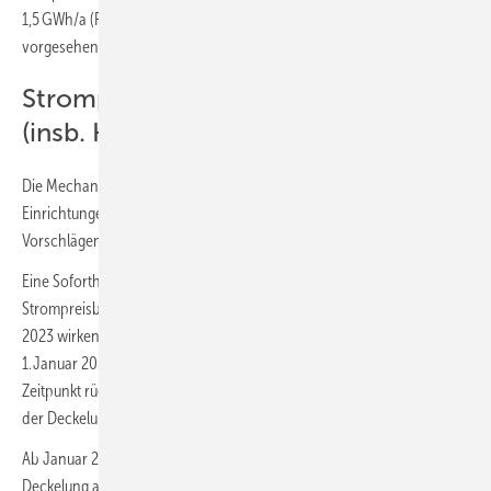
1,5 GWh/a (RLM-Kunden) sind andere Regelungen und Garantiepreise
vorgesehen.
Strompreisbremse für SLP-Kunden
(insb. Haushalte und KMU)
Die Mechanismen zur Entlastung von Haushalten, KMU und kleineren
Einrichtungen bei ihren Stromkosten orientieren sich an den
Vorschlägen der Gaskommission für Stufe 2.
Eine Soforthilfe (Stufe 1) wird nicht auf Strom übertragen, da die
Strompreisbremse für alle Letztverbraucher bereits ab dem 1. Januar
2023 wirken soll. Sofern die operative Umsetzung nicht sofort zum
1. Januar 2023 möglich ist, soll die Entlastung zu einem späteren
Zeitpunkt rückwirkend zu diesem Datum realisiert werden. Die Laufzeit
der Deckelung ist bis zum 30. April 2024 vorgesehen.
Ab Januar 2023 berechnet sich die Entlastung auf Basis einer
Deckelung auf 40 Ct/kWh (brutto) für ein Grundkontingent von bis zu