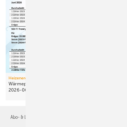
Heizenergiekosten
Wärmepumpen­strom-/Gas­preis-Baro­meter
2026-06
Abo- & Leserservice
AGB
Alle Inhalte chronologisch