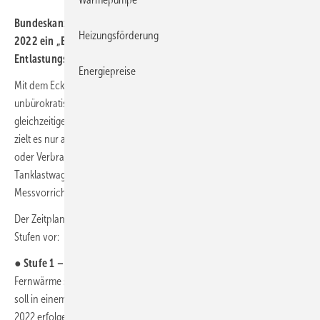
Bundeskanzleramt, BMWK und BMF haben am 02. November
Heizungsförderung
2022 ein „Eckpunktepapier zur Umsetzung der
Entlastungsmaßnahmen Gas und Strom“ vorgelegt.
Energiepreise
Mit dem Eckpunktepapier sollen möglichst rasche, umfassende und
unbürokratische Entlastung der Gas- und Stromverbraucher bei
gleichzeitigem Erhalt von Einsparanreizen umgesetzt werden. Bei Gas
zielt es nur auf Lieferung über das Erdgasnetz ab (SLP-Verbraucher
oder Verbraucher mit RLM). Bei Flüssiggaskunden (LPG), die über
Tanklastwagen beliefert werden, existieren solche Profile /
Messvorrichtungen im Normalfall nicht.
Der Zeitplan zur Umsetzung der Entlastungsmaßnahmen sieht zwei
Stufen vor:
●
Stufe 1 – Soforthilfe:
Die Entlastung der Verbraucher für Gas und
Fernwärme soll im Dezember 2022 erfolgen. Die rechtliche Umsetzung
soll in einem „Soforthilfepaket Gas und Wärme“ bis Mitte November
2022 erfolgen, da die Versorger Vorlauf benötigen und die