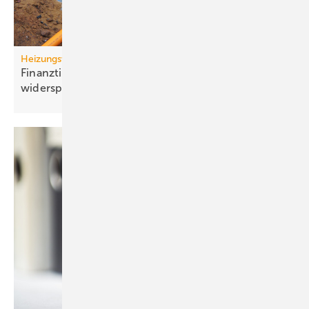
Heizungswende
Finanztip: Kosten für Gasan­schluss-Stillle­gung
widersprechen