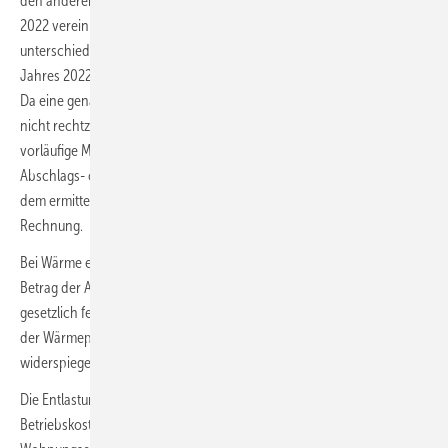
den anderen Preiselementen. Das Abstellen auf die für Dezember
2022 vereinbarten Preise soll gewährleisten, dass die teilweise sehr
unterschiedlichen und teils erheblichen Preisanstiege zum Ende des
Jahres 2022 zugunsten der Letztverbraucher berücksichtigt werden.
Da eine genaue Berechnung des Entlastungsbetrags häufig noch
nicht rechtzeitig zum Dezember 2022 möglich ist, soll – zunächst als
vorläufige Maßnahme – die Pflicht der Kunden zum Leisten der
Abschlags- oder Vorauszahlung entfallen; ein präziser Abgleich mit
dem ermittelten Entlastungsbetrag erfolgt dann über die nächste
Rechnung.
Bei Wärme ergibt sich die Höhe der staatlichen Entlastung durch den
Betrag der Abschlagszahlung im September multipliziert mit dem
gesetzlich festgelegten Anpassungsfaktor (120 %), der die Entwicklung
der Wärmepreisabschläge im Zeitraum September bis Dezember 2022
widerspiegelt.
Die Entlastung des Vermieters soll an die Mieter mit der
Betriebskostenabrechnung für 2022 weitergegeben werden, bei einer