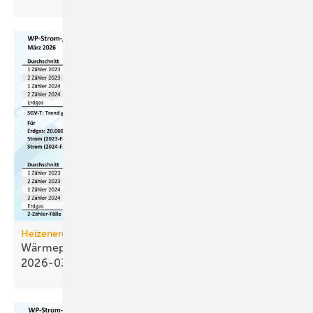
Heizenergiekosten
Wärmepumpen­strom-/Gas­preis-Baro­meter
2026-03