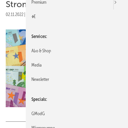
Strom
Premium
02.11.2022
|
Druckvorschau
+E
Services
Abo & Shop
Media
Newsletter
Specials
Wolfilser
– stock.adobe.com
GModG
Wärmepumpe