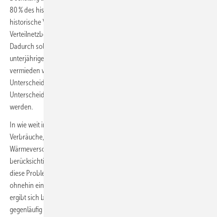
80 % des historischen Verbrauchs bei Haushalten und KMU. Der
historische Verbrauch soll sich voraussichtlich an der durch den
Verteilnetzbetreiber erstellten Jahresverbrauchsprognose bemessen.
Dadurch sollen administrative Probleme bei (ggf. mehrfachen)
unterjährigen Versorgerwechseln sowie SLP-Neuanschlüssen
vermieden werden. Zudem soll noch eine zielgenauere, handhabbare
Unterscheidung zwischen privaten und gewerblichen Kunden als die
Unterscheidung zwischen SLP-Kunden und Nicht-SLP Kunden geprüft
werden.
In wie weit in dem „historischen Verbrauch“ auch erst künftig erhöhte
Verbräuche, beispielsweise aufgrund einer Umstellung der
Wärmeversorgung auf eine elektrisch angetriebene Wärmepumpe
berücksichtig werden (können), lässt das Eckpunktepapier offen. Da
diese Problematik allerdings auch auf Neubauten zutrifft, wird
ohnehin eine Regelung notwendig werden. Eine ähnliche Problematik
ergibt sich bei der Nachrüstung einer privaten Ladeinfrastruktur sowie
gegenläufig bei neuen Photovoltaik-Anlagen mit Eigenverbrauch.