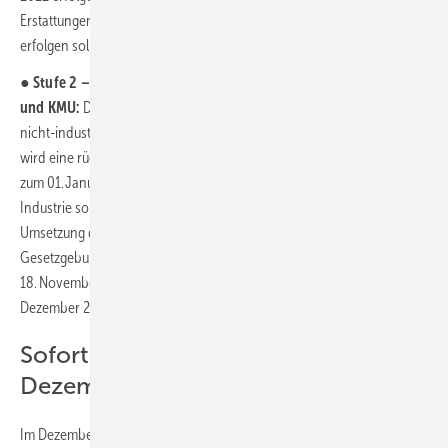
Erstattungen an die Versorger möglichst bereits ab dem 01.12.2022
erfolgen sollen.
●
Stufe 2 – Gas-, Wärme- und Strompreisbremsen für Haushalte
und KMU:
Die finanzielle Wirkung für Erdgas- und Fernwärme bei
nicht-industriellen Abnehmern soll zum 01. März 2023 (angestrebt
wird eine rückwirkende Entlastung zum 1. Februar 2023), für Strom
zum 01. Januar 2023 erfolgen. Die Gas- und Strompreisbremse für
Industrie soll ab dem 01. Januar 2023 greifen. Die rechtliche
Umsetzung der Gas-, Wärme- und Strompreisbremsen soll in einem
Gesetzgebungsverfahren erfolgen und nach einem für den
18. November 2022 angesetzten Kabinettsbeschluss noch im
Dezember 2022 abgeschlossen werden.
Soforthilfe: Abschlagszahlung
Dezember für Gas und Wärme
Im Dezember 2022 soll eine einmalige Entlastung der Verbraucher für