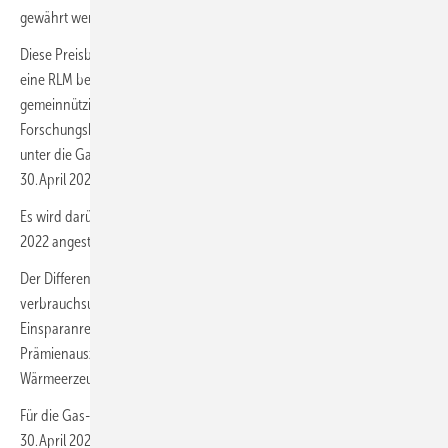
gewährt werden; bei Fernwärme von 9,5 Ct/kWh.
Diese Preisbremse soll auch für Wohneinheiten gelten, die Gas über
eine RLM beziehen. Auch staatliche, staatlich anerkannte oder
gemeinnützige Einrichtungen des Bildungs-, Wissenschafts- und
Forschungsbereichs mit einem Verbrauch unter 1,5 GWh/a sollen
unter die Gas- und Wärmepreisbremse ab dem 01. März 2023 bis zum
30. April 2024 fallen.
Es wird darüber hinaus eine rückwirkende Entlastung zum 1. Februar
2022 angestrebt.
Der Differenzbetrag zum Vertragspreis soll als
verbrauchsunabhängige Prämie ausgezahlt werden. Der
Einsparanreiz bleibe damit vollständig erhalten. Bei Fernwärme gilt die
Prämienauszahlung unabhängig vom Gasanteil an der
Wärmeerzeugung.
Für die Gas- und Wärmepreisbremse vom 01. Januar 2023 bis zum
30. April 2024 bei Unternehmen mit einem Gasverbrauch über