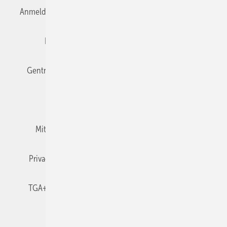
Anmelden
Anmeldung & Registrierung
Datenschutz
Editor's choice
E-Paper
Fachbeiträge
Gentner Verlag
Impressum
Karriere bei Gentner
Team
Mediaservice
Mitgliedschaften und Engagement
Newsletter
Privacy Manager
RSS-Feed
TGA+E abonnieren
TGA+E-WissensCheck
Veranstaltungen / Webinare
© 2026 TGA+E Fachplaner