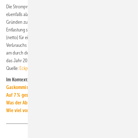
Die Strompreisbremse für nicht-SLP-Kunden (insb. Industrie) soll
ebenfalls ab dem 01. Januar 2022 aber aus beihilferechtlichen
Gründen zunächst nur bis zum 31. Dezember 2023 gelten. Die
Entlastung soll auf Basis eines garantierten Preises von 13 Ct/kWh
(netto) für ein Strom-Grundkontingent von 70 % des historischen
Verbrauchs gelten. Der historische Verbrauch soll sich voraussichtlich
am durch den Messstellenbetreiber gemessenen Jahresverbrauch für
das Jahr 2021 bemessen. ■
Quelle:
Eckpunktepapier
/ jv
Im Kontext:
Gaskommission fordert auch Steigerung der Gebäudeeffizienz
Auf 7 % gesenkte MwSt. bei Gasrechnungen kontrollieren
Was der Abschlussbericht der Gaskommission vorschlägt
Wie viel vom Wärmepumpenstrom liefert die eigene PV-Anlage?
Teilen
Link kopieren