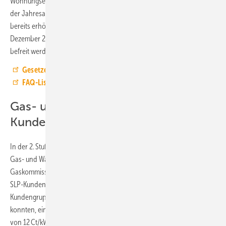
Wohnungseigentümergemeinschaft an die Wohnungseigentümer mit
der Jahresabrechnung für 2022. Mieter, die seit dem Frühjahr 2022
bereits erhöhte Betriebskostenvorauszahlungen leisten, sollen im
Dezember 2022 von der Pflicht zur Leistung des Erhöhungsbetrages
befreit werden.
Gesetzentwurf für die Soforthilfe Dezember 2022
FAQ-Liste für die Soforthilfe Dezember 2022
Gas- und Wärmepreisbremse SLP-
Kunden (insb. Haushalte und KMU)
In der 2. Stufe soll die Entlastung von Haushalten und KMU bei ihren
Gas- und Wärmekosten anhand der Empfehlungen der
Gaskommission erfolgen. Ab 01. März 2023 bis zum 30. April 2024 soll
SLP-Kunden (mit Ausnahmen und Erweiterungen entlang der
Kundengruppe), die auch von der Soforthilfe Gebrauch machen
konnten, eine Entlastung mittels eines garantierten Gas-Bruttopreises
von 12 Ct/kWh für 80 % der prognostizierten Jahresverbrauchs