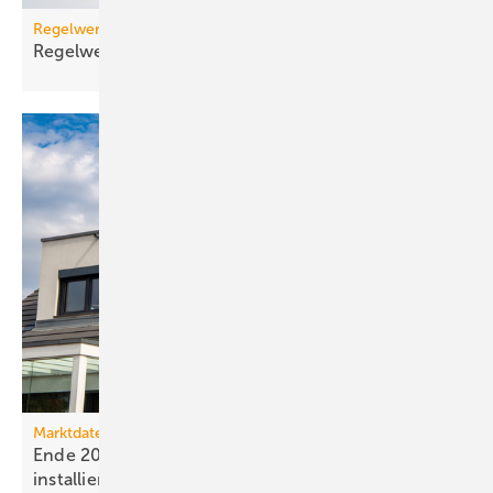
Regelwerk
Regelwerk-Update für Januar
2026
Marktdaten
Ende 2025 waren 4,8 Mio. Photovoltaik-Anlagen
installiert