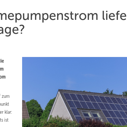
mepumpenstrom liefe
lage?
ie
om
rom
f zum
punkt
r klar:
s ist