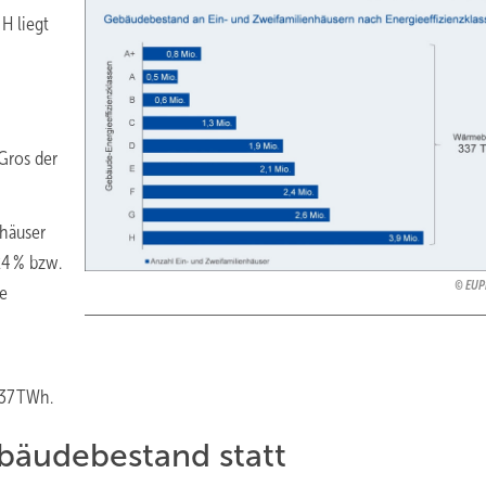
 H liegt
Gros der
nhäuser
24 % bzw.
EUP
te
37 TWh.
äudebestand statt