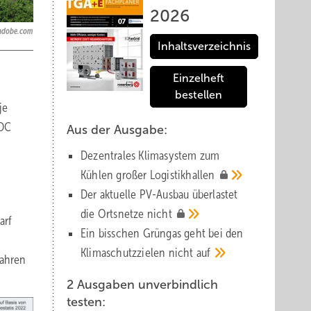
2026
k.adobe.com
Inhaltsverzeichnis
Einzelheft
bestellen
je
/DC
Aus der Ausgabe:
Dezentrales Klimasystem zum
Kühlen großer
Logistik­hallen
Der aktuelle PV-Ausbau über­lastet
die Orts­netze
nicht
arf
Ein bisschen Grüngas geht bei den
Klima­schutz­zielen nicht
auf
fahren
2 Ausgaben unverbindlich
testen: