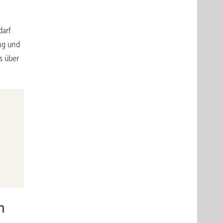
darf
ng und
s über
n