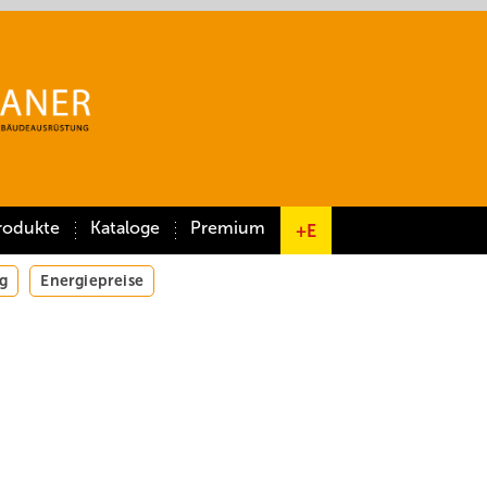
rodukte
Kataloge
Premium
+E
g
Energiepreise