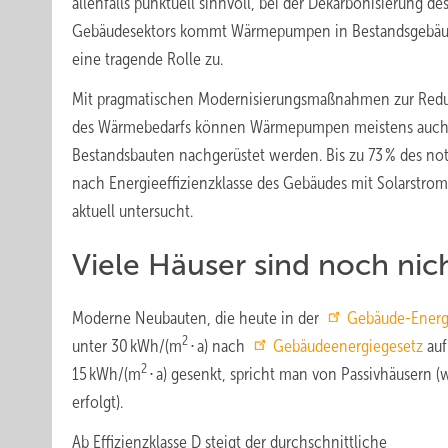
allenfalls punktuell sinnvoll, bei der Dekarbonisierung de
Gebäudesektors kommt Wärmepumpen in Bestandsgebä
eine tragende Rolle zu.
Mit pragmatischen Modernisierungsmaßnahmen zur Red
des Wärmebedarfs können Wärmepumpen meistens auch
Bestandsbauten nachgerüstet werden. Bis zu 73 % des no
nach Energieeffizienzklasse des Gebäudes mit Solarstr
aktuell untersucht.
Viele Häuser sind noch nich
Moderne Neubauten, die heute in der
Gebäude-Energi
2
unter 30 kWh/(m
∙ a) nach
Gebäudeenergiegesetz
auf
2
15 kWh/(m
∙ a) gesenkt, spricht man von Passivhäusern 
erfolgt).
Ab Effizienzklasse D steigt der durchschnittliche