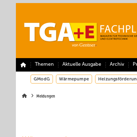
Springe
Springe
Springe
auf
auf
auf
Hauptinhalt
Hauptmenü
SiteSearch
Themen
Aktuelle Ausgabe
Archiv
P
GModG
Wärmepumpe
Heizungsförderun
Meldungen