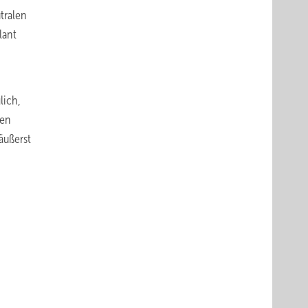
tralen
lant
lich,
ten
äußerst