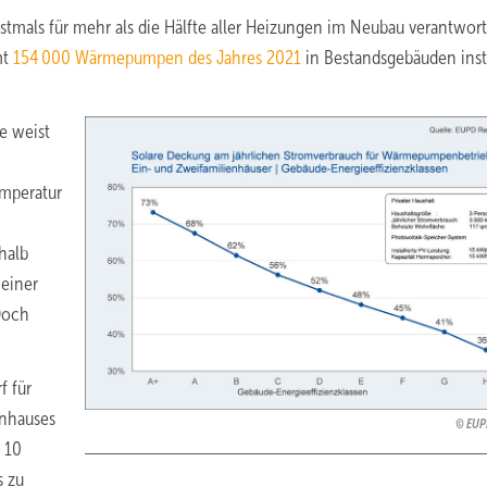
als für mehr als die Hälfte aller Heizungen im Neubau verantwort
mt
154 000 Wärmepumpen des Jahres 2021
in Bestandsgebäuden insta
e weist
emperatur
halb
 einer
Doch
f für
enhauses
EUP
 10
s zu