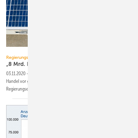
Getty Images/iStockphoto
Regierungsentwurf zum EEG 2021
„8 Mrd. Euro Schaden für Wirtschaft und
Klima“
03.11.2020
-
Marktforscher warnen gemeinsam mit Industrie und
Handel vor gesetzlichen Einschnitten bei der Solartechnik durch den
Regierungsentwurf zum EEG
2021.