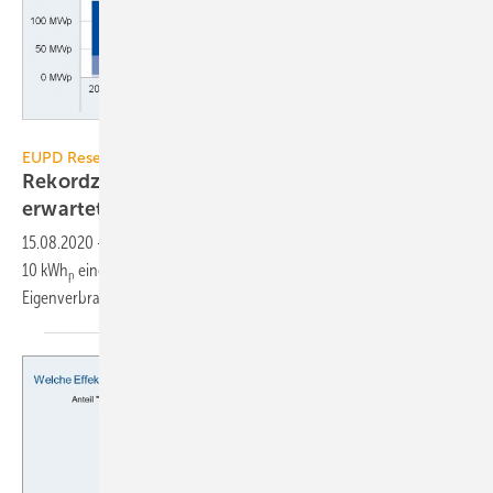
EUPD Research
EUPD Research
Rekordzubau für Photovoltaik-Kleinanlagen
erwartet
15.08.2020
-
EUPD Research erwartet 2020 bei PV-Anlagen bis
10 kWh
einen Rekordzubau von 800 MW
. Sinkende Preise machen
p
p
Eigenverbrauchslösungen
attraktiver.