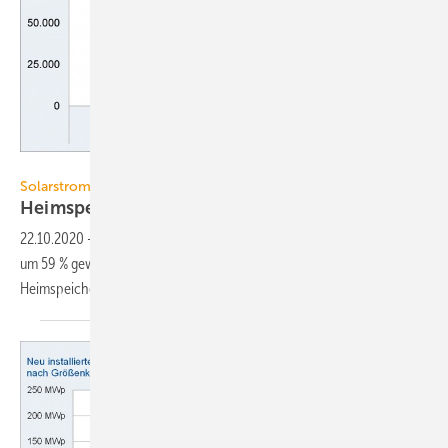
EUPD Research
Solarstrom
Heimspeichermarkt in 2020 auf
Rekordkurs
22.10.2020
-
Der Markt für Heimspeicher ist im ersten Halbjahr 2020
um 59 % gewachsen. Für das Gesamtjahr werden 88 000 neuen
Heimspeicher
prognostiziert.