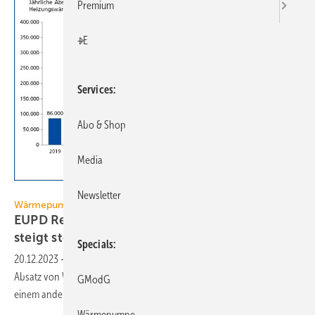
Premium
+E
Services
Abo & Shop
Media
EUPD Research
Newsletter
Wärmepumpenhochlauf
EUPD Research: Absatz von Wärmepumpen
steigt
stetig
Specials
20.12.2023
-
Zuletzt wurde ein Abflauen bei der Nachfrage bzw. beim
Absatz von Wärmepumpen diskutiert. EUPD Research kommt zu
GModG
einem anderen
Ergebnis.
Wärmepumpe