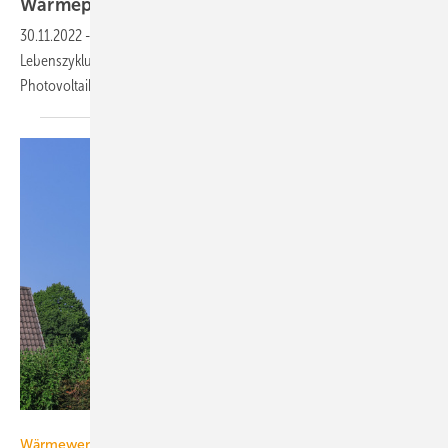
Wärme­pumpen­betrieb
30.11.2022
-
Eine Untersuchung von EUPD Research betrachtet die
Lebenszykluskosten von Wärmepumpen. Sie lassen sich mit einem
Photovoltaik-Speicher-System
senken.
Lars Gieger – stock.adobe.com
Wärmewende