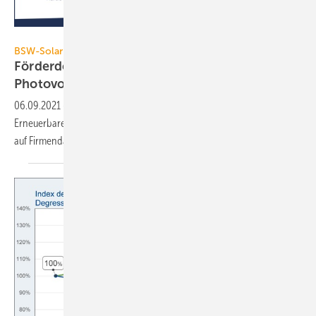
BSW-Solar
BSW-Solar
Förderdeckel und Auktionspflicht bremsen
Photovoltaik-Zubau
06.09.2021
-
Viel zu niedrige Photovoltaik-Ausbauziele im
Erneuerbare-Energien-Gesetz (EEG) haben den Photovoltaik-Zubau
auf Firmendächern deutlich
verringert.