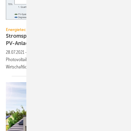
EUPD Research
Energietechnik
Stromspeicher optimieren Rendite neuer
PV-Anlagen
28.07.2021
-
Die Einspeisevergütung für Solarstrom sinkt, die
Photovoltaik-Systempreise steigen. Stromspeicher können die
Wirtschaftlichkeit der PV-Anlage
sichern.