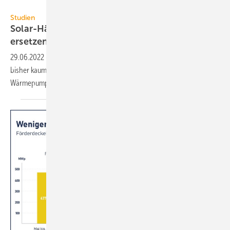
LichtBlick / EUPD Research
Studien
Solar-Häuser können zehn Kohlekraftwerke
ersetzen
29.06.2022
-
Die Potenziale für die Energiewende im Eigenheim sind
bisher kaum ausgeschöpft – dabei zahlen sich Investitionen in Solar,
Wärmepumpe und Elektroauto
aus.