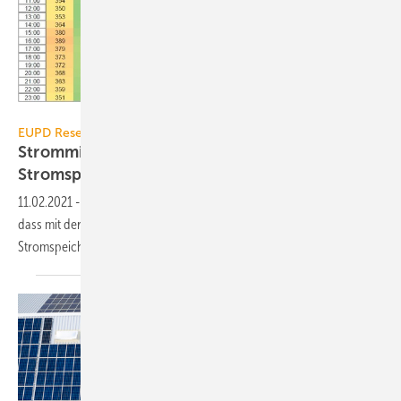
EUPD Research
EUPD Research
Strommix-Dekarbonisierung erfordert
Stromspeicher
11.02.2021
-
Die Feinauflösung der CO
-Emissionen im Strommix zeigt,
2
dass mit der Energiewende ein flächendeckender Ausbau der
Stromspeicher-Kapazität erforderlich
ist.