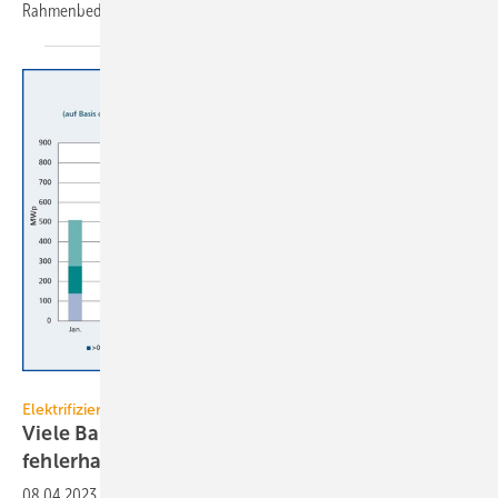
Rahmenbedingungen stark
gestiegen.
EUPD Research
Elektrifizierung
Viele Balkonkraftwerke sind im MaStR
fehlerhaft
registriert
08.04.2023
-
2022 hat der Zubau von Steckersolargeräten zugelegt.