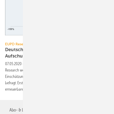
EUPD Research
EUPD Research / Umfrage
Deutsche: Umstieg auf Erneuerbare ohne
Aufschub
07.05.2020
-
Im Rahmen einer mehrteiligen Analyse von EUPD
Research werden deutschlandweit Hausbesitzer zu ihren
Einschätzungen der Chancen und Potenziale der Energiewende
befragt. Erste Ergebnisse belegen, dass der unverzügliche Umstieg auf
erneuerbare Energien alternativlos
ist.
Abo- & Leserservice
AGB
Alle Inhalte chronologisch