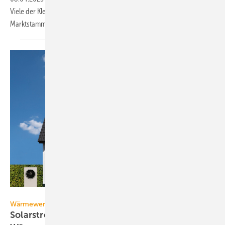
Viele der Kleinst-Photovoltaik-Anlagen sind im
Marktstammdatenregister aber fehlerhaft
registriert.
Gerd – stock.adobe.com
Wärmewende
Solarstrom bringt Kosten­sicher­heit beim