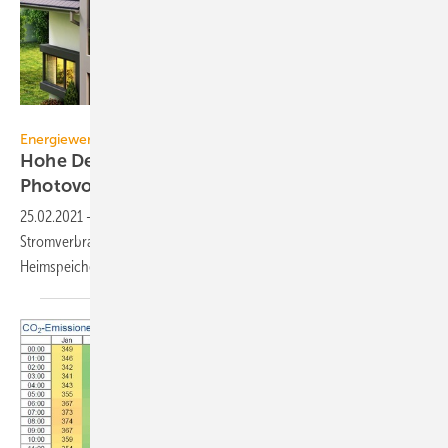
sl-f / iStock / Getty Images Plus
Energiewende
Hohe Dekarbonisierung mit Heimspeicher und
Photovoltaik
25.02.2021
-
Wärmepumpe und Elektroauto erhöhen den
Stromverbrauch von Eigenheimen deutlich. Mit PV-Anlage und
Heimspeicher verkleinert sich der CO
-Fußabdruck
erheblich.
2