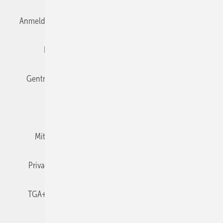
Anmelden
Anmeldung & Registrierung
Datenschutz
Editor's choice
E-Paper
Fachbeiträge
Gentner Verlag
Impressum
Karriere bei Gentner
Team
Mediaservice
Mitgliedschaften und Engagement
Newsletter
Privacy Manager
RSS-Feed
TGA+E abonnieren
TGA+E-WissensCheck
Veranstaltungen / Webinare
© 2026 TGA+E Fachplaner