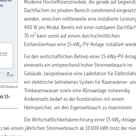
Moderne Hocheffizienzmodule, die gerade auf begrenz
Dachflächen im privaten Bereich zunehmend eingesetz
werden, erreichen mittlerweile eine installierte Leistun
400 W pro Modul. Bereits mit einer nutzbaren Dachfläc
2
70 m
kann somit auf einem durchschnittlichen
Einfamilienhaus eine 15-kW
-PV-Anlage installiert werd
p
Für den wirtschaftlichen Betrieb einer 15-kWp-PV-Anlag
einerseits ein entsprechend hoher Stromverbrauch im
Gebäude, beispielsweise eine Ladestation für Elektrofah
ein elektrische betriebenes System für Raumwärme- un
UPD Research
Trinkwarmwasser sowie eine Klimaanlage notwendig.
it 15-
Andererseits bedarf es der Kombination mit einem
Heimspeicher, um den Eigenverbrauch zu maximieren.
Die Wirtschaftlichkeitsberechnung einer 15-kW
-Anlage
p
ts bei einem jährlichen Stromverbrauch ab 10 000 kWh trotz der nie