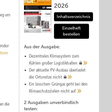
2026
ieg um
Inhaltsverzeichnis
Einzelheft
bestellen
rridor
Aus der Ausgabe:
Strom
Dezentrales Klimasystem zum
Kühlen großer
Logistik­hallen
Der aktuelle PV-Ausbau über­lastet
die Orts­netze
nicht
Ein bisschen Grüngas geht bei den
Klima­schutz­zielen nicht
auf
2 Ausgaben unverbindlich
an die
testen: