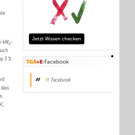
ste
Jetzt Wissen checken
 3-kW
-
p
auch
pp 3 %
Facebook
ird
Facebook
 dass
on
DC.