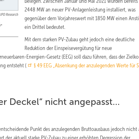
belegen. Zwischen Januar und Mai 2021 wurden bereits
2448 MW an neuer PV-Anlagenleistung installiert, was
UPD Research
gegenüber dem Vorjahreswert mit 1850 MW einen Anst
G-
ein Drittel bedeutet.
Mit dem starken PV-Zubau geht jedoch eine deutliche
Reduktion der Einspeisevergütung für neue
neuerbaren-Energien-Gesetz (EEG) soll dazu führen, dass der Zielko
ng entsteht (
§ 49 EEG „Absenkung der anzulegenden Werte für 
r Deckel“ nicht angepasst…
 entscheidende Punkt des anzulegenden Bruttoausbaus jedoch nicht 
 der aktuell starke PV-Zubau zu einer erhöhten Degression der