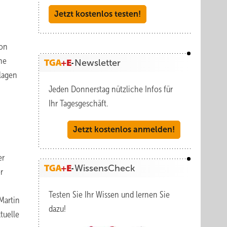
Jetzt kostenlos testen!
ion
ne
Newsletter
nlagen
Jeden Donnerstag nützliche Infos für
Ihr Tagesgeschäft.
Jetzt kostenlos anmelden!
er
WissensCheck
r
Testen Sie Ihr Wissen und lernen Sie
Martin
dazu!
ktuelle