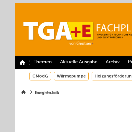
Springe
Springe
Springe
auf
auf
auf
Hauptinhalt
Hauptmenü
SiteSearch
Themen
Aktuelle Ausgabe
Archiv
P
GModG
Wärmepumpe
Heizungsförderun
Energietechnik