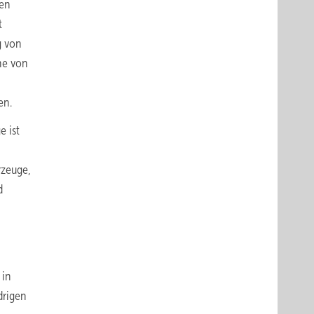
ten
t
g von
he von
en.
e ist
rzeuge,
d
 in
drigen