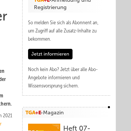
Anmeldung und
Registrierung
er
So melden Sie sich als Abonnent an,
um Zugriff auf alle Zusatz-Inhalte zu
bekommen.
Jetzt informieren
Noch kein Abo?
Jetzt über alle Abo-
gen
Angebote informieren und
der
Wissensvorsprung sichern.
em
chern.
Magazin
h 2021
r
Heft 07-