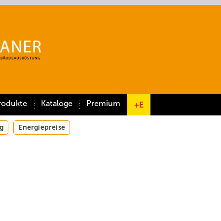
rodukte
Kataloge
Premium
+E
g
Energiepreise