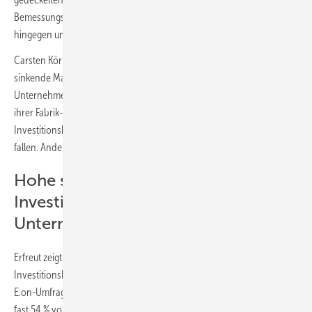
Bemessungsgrundlage für die Höhe staatlich gewährter Marktprämien
hingegen unangepasst.
Carsten Körnig, Hauptgeschäftsführer BSW-Solar: „Zu schnell
sinkende Marktprämien und eine wachsende Bürokratie schrecken
Unternehmer zunehmend davon ab, Sonnenstrom von den Dächern
ihrer Fabrik- und Lagerhallen zu ernten. Förderdeckel und
Investitionsbarrieren müssen nach der Bundestagswahl 2021 schnell
fallen. Andernfalls wird die Energiewende weiter ausgebremst.“
Hohe solartechnische
Investitionsbereitschaft von
Unternehmern
Erfreut zeigt sich der BSW über die eigentlich hohe solartechnische
Investitionsbereitschaft von Unternehmern. Erst jüngst hatte eine
E.on-Umfrage unter 10 000 Unternehmern herausgefunden, dass sich
fast 54 % von ihnen die Anschaffung einer Solaranlage vorstellen