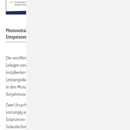
BSW-Solar
Photovoltaik-Systempreise und Degression der
Einspeisevergütung 2020 und 2021.
Die veröffentlichten Photovoltaik-Meldedaten der Bundesnetzagentur
belegen einen deutlichen Einbruch insbesondere bei der neu
installierten Photovoltaik-Leistung auf Gewerbedächern der
Leistungsklasse 30 – 750 kW
. So sank die neu gemeldete PV-Leistung
p
in den Monaten Mai bis Juli 2021 um 40 % gegenüber dem
Vorjahreszeitraum.
Zwei Ursachen hat der BSW-Solar für diesen Nachfragerückgang
vorrangig ausgemacht: So sank seit Anfang letzten Jahres die
Solarstrom-Förderung für die Betreiber neuer gewerblicher
Solardächer um rund 25 %, während die Preise schlüsselfertiger