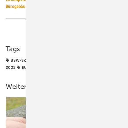
Bürogebäude und Solarkraftwerk
Teilen
Link kopieren
Tags
BSW-Solar
Bundesnetzagentur
Bundestagswahl
2021
EUPD Research
Energiewende
Photovoltaik
Weitere Inhalte