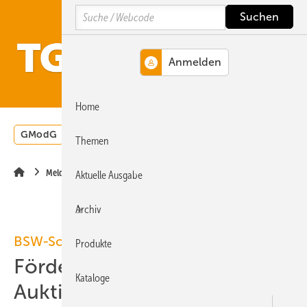
Springe
Springe
Springe
Search
auf
auf
auf
Hauptinhalt
Hauptmenü
SiteSearch
MENÜ
Home
GModG
Wärmepumpe
Heizungsförderung
Energ
Themen
Meldungen
Aktuelle Ausgabe
Archiv
BSW-Solar
Produkte
Förderdeckel und
Kataloge
Auktionspflicht bremsen