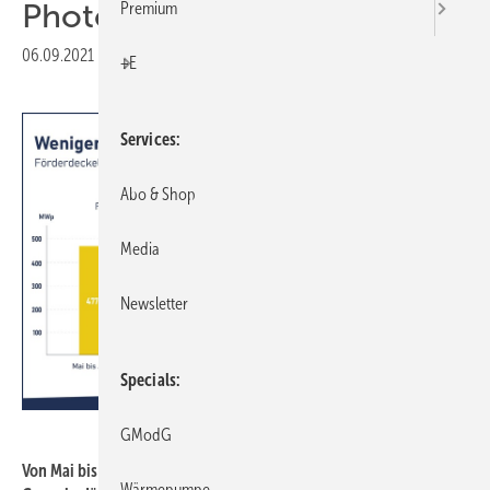
Photovoltaik-Zubau
Premium
06.09.2021
|
Druckvorschau
+E
Services
Abo & Shop
Media
Newsletter
Specials
BSW-Solar
GModG
Von Mai bis Juli 2021 ist der Photovoltaik-Zubau auf
Wärmepumpe