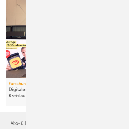
Forschungsprojekt
Digitaler Pro­dukt­pass für mehr
Kreis­lauf­wirt­schaft
Abo- & Leserservice
AGB
Alle Inhalte chronologisch