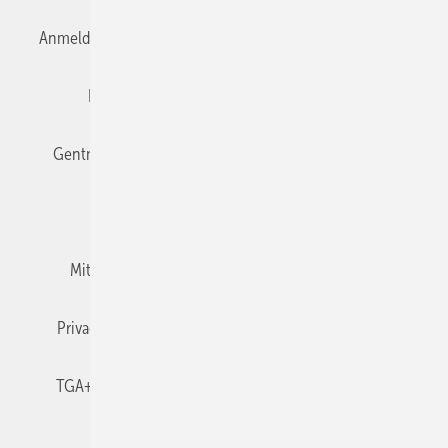
Anmelden
Anmeldung & Registrierung
Datenschutz
Editor's choice
E-Paper
Fachbeiträge
Gentner Verlag
Impressum
Karriere bei Gentner
Team
Mediaservice
Mitgliedschaften und Engagement
Newsletter
Privacy Manager
RSS-Feed
TGA+E abonnieren
TGA+E-WissensCheck
Veranstaltungen / Webinare
© 2026 TGA+E Fachplaner