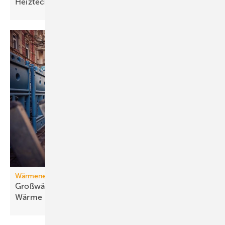
Heiztechnik
Wärmenetz
Großwärmepumpen: Weg­be­rei­ter für fossil­freie
Wär­me