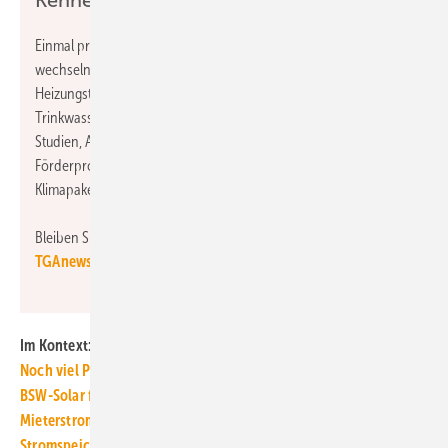
Kennen Sie schon den TGAnewsletter?
Einmal pro Woche erscheint der Service von TGA Fachplaner mit
wechselnden Rubriken, beispielsweise Raumlufttechnik,
Heizungstechnik, Klimatechnik, Kältetechnik, Sanitärtechnik,
Trinkwasserhygiene, Regelwerk / Gesetze / Verordnungen,
Studien, Arbeitshilfen, Energie- und Wärmewende,
Förderprogramme, Energieträger, Planungsbüro, Baumarkt,
Klimapaket…
Bleiben Sie mit Ihrer
kostenlosen Anmeldung zum
TGAnewsletter
auf dem Laufenden!
Im Kontext:
Noch viel Platz für Photovoltaik auf Neubau-Dächern
BSW-Solar fordert Solar-Beschleunigungsgesetz
Mieterstrom ist keine Eigenversorgung im Sinne des EEG
Stromspeicher optimieren Rendite neuer PV-Anlagen