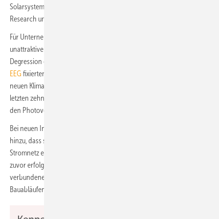
Solarsysteme im gleichen Zeitraum nach Erhebungen von EUPD
Research um rund 20 % zunahmen.
Für Unternehmer werde es dadurch wirtschaftlich zunehmend
unattraktiver, in Solarzellen zu investieren. Die viel zu schnelle
Degression der Solarstromförderung resultiert aus dem in
§ 49
EEG
fixierten sehr niedrigen PV-Ausbaukorridor. Unbeeindruckt von
neuen Klimaschutz- und Energiewende-Zielen blieb dieser in den
letzten zehn Jahren weitgehend unangepasst und bremst seitdem
den Photovoltaik-Zubau in Deutschland.
Bei neuen Investoren größerer Solardächer komme erschwerend
hinzu, dass sie nur noch dann eine Förderung für jede ins öffentliche
Stromnetz eingespeiste Kilowattstunde Solarstrom erhalten, wenn sie
zuvor erfolgreich an einer Ausschreibung teilnehmen. Der damit
verbundene Aufwand ist für viele Unternehmer abschreckend und mit
Bauabläufen zeitlich oft inkompatibel. ■