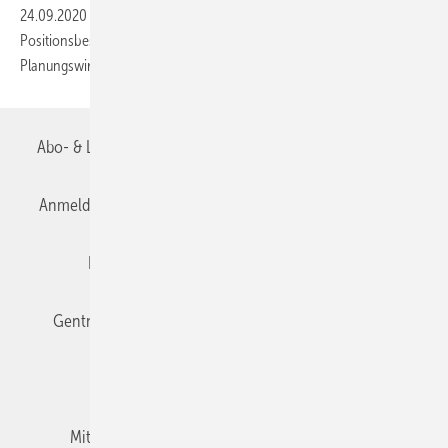
24.09.2020
-
Ein Jahr vor der Bundestagswahl hat der VBI zentrale
Positionsbestimmungen und Forderungen für eine starke
Planungswirtschaft in Deutschland
vorgestellt.
Abo- & Leserservice
AGB
Alle Inhalte chronologisch
Anmelden
Anmeldung & Registrierung
Datenschutz
Editor's choice
E-Paper
Fachbeiträge
Gentner Verlag
Impressum
Karriere bei Gentner
Team
Mediaservice
Mitgliedschaften und Engagement
Newsletter