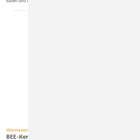
Bauen und
Infrastruktur.
BEE
Wärmewende
BEE-Kernforderungen für die
Wärmewende