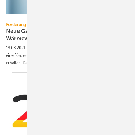
emmi – stock.adobe.com
Förderung
Neue Gas-Heizungen tragen kaum zur
Wärmewende
bei
18.08.2021
-
Nur 5 % der 2020 neu installierten Gas-Heizungen haben
eine Förderung für die Kombination mit erneuerbaren Energien
erhalten. Das behindert die
Wärmewende.