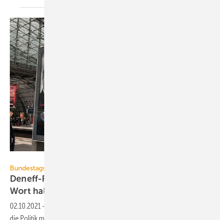
Deneff / Annkathrin Paulus
Bundestagswahl 2021
Deneff-Plakatkampagne: Beim Klimaschutz
Wort
halten
02.10.2021
-
Zum Start der Sondierungsgespräche erinnert die Deneff
die Politik mit einer Plakatkampagne an ihre Wahlversprechen für