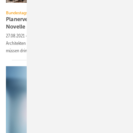
pressmaster – stock.adobe.com
Bundestagswahl 2021
Planerverband VBI definiert Ziele für HOAI-
Novelle
2022
27.08.2021
-
Leistungsbilder und Tafelwerte der Honorarordnung für
Architekten und Ingenieure HOAI sind seit 2013 unverändert und
müssen dringend überarbeitet
werden.