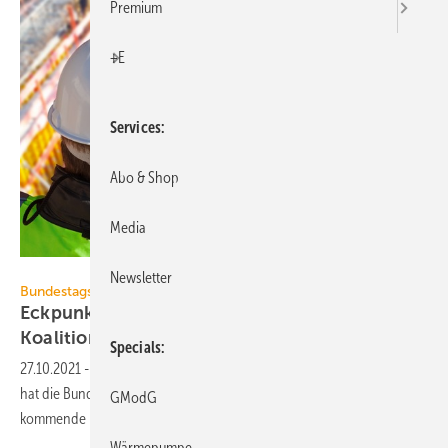
Premium
+E
Services
Abo & Shop
Media
sculpies – stock.adobe.com
Newsletter
Bundestagswahl 2021
Eckpunkte der Ingenieure für den
Koalitionsvertrag
Specials
27.10.2021
-
Anlässlich der Verhandlungen für eine Ampel-Koalition
hat die Bundesingenieurkammer maßgebliche Forderungen für die
GModG
kommende Legislatur
zusammengetragen.
Wärmepumpe