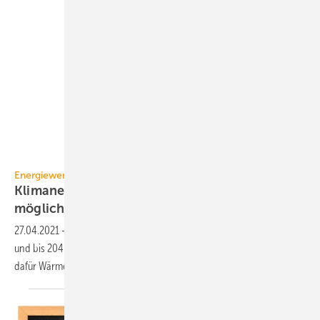
Agora Energiewende cherezoff | Shutterstock
Energiewende / Studie
Klimaneutralität in Deutschland bereits 2045
möglich
27.04.2021
-
Deutschland kann sein Klimaziel 2050 früher erreichen
und bis 2045 treibhausgasneutral werden. Im Gebäudesektor sind
dafür Wärmepumpen ein
Schlüsselfaktor.