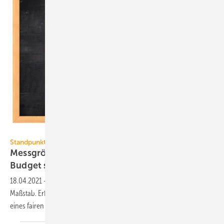
porcorex / iStock / Getty Images Plus
Standpunkt von Kati Jagnow und Dieter Wolff (III)
Messgröße der Energiewende sollte ein CO
-
2
Budget
sein
18.04.2021
-
Für das Einhalten der Pariser Klimaziele gibt es keinen
Maßstab. Erforderliche Messgröße der Energiewende ist das Einhalten
eines fairen CO
-Budgets.
2