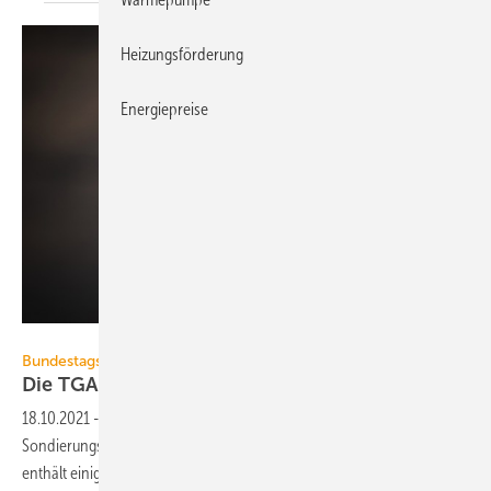
Heizungsförderung
Energiepreise
blende11.photo – stock.adobe.com
Bundestagswahl 2021
Die TGA-Themen im
Ampel-Sondierungspapier
18.10.2021
-
SPD, FDP und Die Grünen haben die Ergebnisse ihrer
Sondierungsgespräche bekanntgemacht. Das Sondierungspapier
enthält einige für die TGA relevante
Punkte.