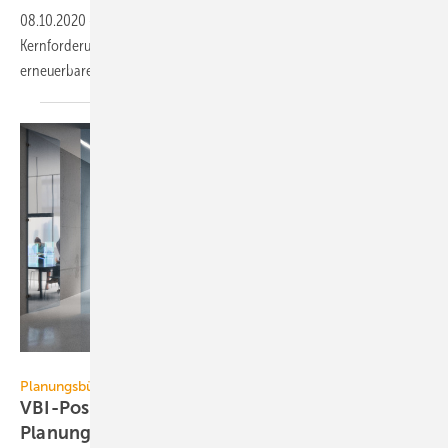
08.10.2020
-
Der Bundesverband Erneuerbare Energie (BEE) hat
Kernforderungen für die Bundestagswahl 2021 zum Ausbau der
erneuerbaren Energien im Wärmesektor
vorgestellt.
piranka / E+ / Getty Images
Planungsbüro
VBI-Positionen 2020 für eine starke
Planungswirtschaft