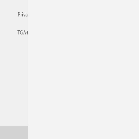
Privacy Manager
RSS-Feed
TGA+E abonnieren
TGA+E-WissensCheck
Veranstaltungen / Webinare
© 2026 TGA+E Fachplaner
Nach oben