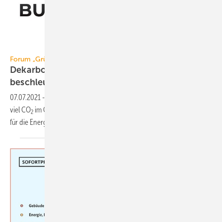
Margarita Cheblokova / iStock / Getty Images Plus
Forum „Grüne Wärme“ zur Bundestagswahl 2021:
Dekarbonisierung des Gebäudesektors
beschleunigen!
07.07.2021
-
Das Forum „Grüne Wärme“ will 2030 drei- bis viermal so
viel CO
im Gebäudesektor einsparen und macht dazu Empfehlungen
2
für die
Energiepolitik.