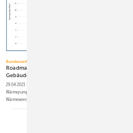
Bundesverband Wärmepumpe
Bundesverband Wärmepumpe
Roadmap für Dekarbonisierung des
Gebäudesektors
29.04.2021
-
Der Bundesverband Wärmepumpe hat die „Roadmap
Wärmepumpe“ vorgelegt. Sie zeigt in drei Phasen, wie die
Wärmewende im Gebäudesektor gelingen
kann.