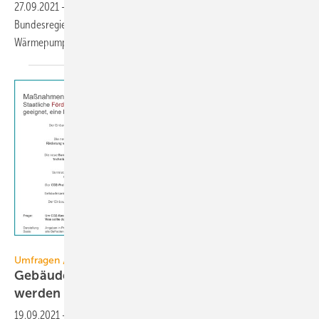
27.09.2021
-
Handwerk und Industrie erwarten von der neuen
Bundesregierung klare Signale, um den Ausbaupfad von 6 Mio.
Wärmepumpen bis 2030 erreichen zu
können.
Kantar / Deneff
Umfragen / Bundestagswahl 2021
Gebäudesanierung soll nach der Wahl forciert
werden
19.09.2021
-
Eine repräsentative Umfrage zeigt: Die Bürger wollen,