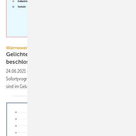
Bundesministerium der Finanzen
Wärmewende
Gelichtetes Klimaschutz Sofortprogramm
beschlossen
24.06.2021
-
Die Bundesregierung hat ihr „Klimaschutz
Sofortprogramm 2022“ beschlossen. Gegenüber dem ersten Entwurf
sind im Gebäudesektor Maßnahmen
entfallen.