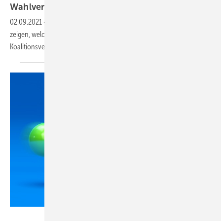
Wahlversprechen aus Sicht der
TGA-Branche
02.09.2021
-
Die Programme von 6 Parteien zur Bundestagswahl 2021
zeigen, welche Punkte mit Einfluss auf die TGA-Branche bei
Koalitionsverhandlungen mit auf dem Tisch liegen
können.
virtua73 – stock.adobe.com