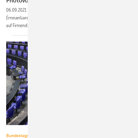
Photovoltaik-Zubau
06.09.2021
-
Viel zu niedrige Photovoltaik-Ausbauziele im
Erneuerbare-Energien-Gesetz (EEG) haben den Photovoltaik-Zubau
auf Firmendächern deutlich
verringert.
mdaake – stock.adobe.com
Bundestagswahl 2021