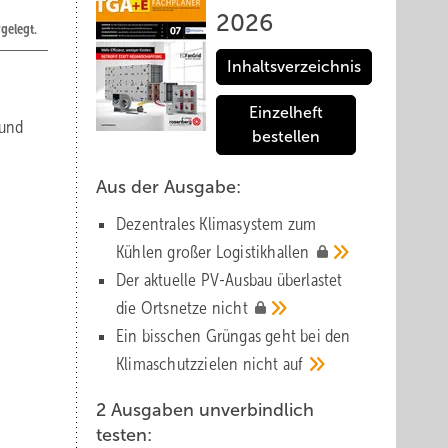
2026
gelegt.
Inhaltsverzeichnis
Einzelheft
 und
bestellen
Aus der Ausgabe:
Dezentrales Klimasystem zum
Kühlen großer
Logistik­hallen
Der aktuelle PV-Ausbau über­lastet
die Orts­netze
nicht
Ein bisschen Grüngas geht bei den
Klima­schutz­zielen nicht
auf
2 Ausgaben unverbindlich
testen: