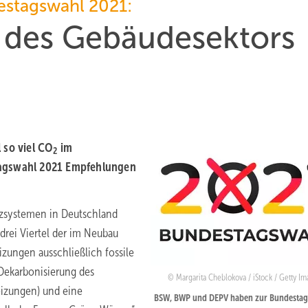
stagswahl 2021:
 des Gebäudesektors
 so viel CO
im
2
tagswahl 2021 Empfehlungen
izsystemen in Deutschland
ei Viertel der im Neubau
izungen ausschließlich fossile
 Dekarbonisierung des
Margarita Cheblokova / iStock / Getty Im
izungen) und eine
BSW, BWP und DEPV haben zur Bundestag