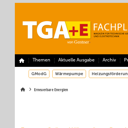
Springe
Springe
Springe
auf
auf
auf
Hauptinhalt
Hauptmenü
SiteSearch
Themen
Aktuelle Ausgabe
Archiv
P
GModG
Wärmepumpe
Heizungsförderun
Erneuerbare Energien