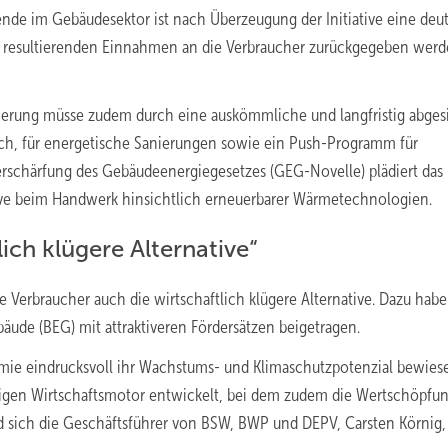
ende im Gebäudesektor ist nach Überzeugung der Initiative eine deut
us resultierenden Einnahmen an die Verbraucher zurückgegeben werden
ierung müsse zudem durch eine auskömmliche und langfristig abges
ch, für energetische Sanierungen sowie ein Push-Programm für
rschärfung des Gebäudeenergiegesetzes (GEG-Novelle) plädiert das
ive beim Handwerk hinsichtlich erneuerbarer Wärmetechnologien.
ich klügere Alternative“
le Verbraucher auch die wirtschaftlich klügere Alternative. Dazu habe
äude (BEG) mit attraktiveren Fördersätzen beigetragen.
e eindrucksvoll ihr Wachstums- und Klimaschutzpotenzial bewiese
tigen Wirtschaftsmotor entwickelt, bei dem zudem die Wertschöpfu
nd sich die Geschäftsführer von BSW, BWP und DEPV, Carsten Körnig,