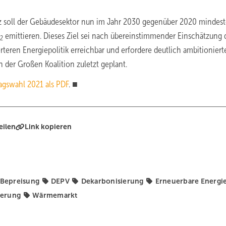
z soll der Gebäudesektor nun im Jahr 2030 gegenüber 2020 mindes
emittieren. Dieses Ziel sei nach übereinstimmender Einschätzung 
2
teren Energiepolitik erreichbar und erfordere deutlich ambitioniert
der Großen Koalition zuletzt geplant.
gswahl 2021 als PDF
. ■
eilen
Link kopieren
Bepreisung
DEPV
Dekarbonisierung
Erneuerbare Energi
ierung
Wärmemarkt