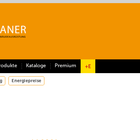
rodukte
Kataloge
Premium
+E
g
Energiepreise