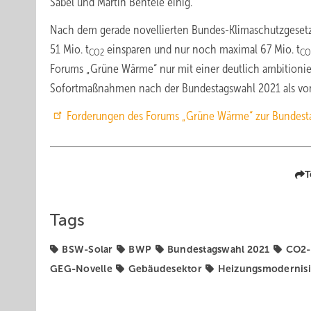
Sabel und Martin Bentele einig.
Nach dem gerade novellierten Bundes-Klimaschutzgeset
51 Mio. t
einsparen und nur noch maximal 67 Mio. t
CO2
CO
Forums „Grüne Wärme“ nur mit einer deutlich ambitionier
Sofortmaßnahmen nach der Bundestagswahl 2021 als von 
Forderungen des Forums „Grüne Wärme“ zur Bundesta
T
Tags
BSW-Solar
BWP
Bundestagswahl 2021
CO2-
GEG-Novelle
Gebäudesektor
Heizungsmodernis