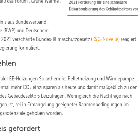
halb das Forum „Grüne Wärme“.
2021 Forderung für eine schnellere
Dekarbonisierung des Gebäudesektors vor
ndnis aus Bundesverband
pe (BWP) und Deutschem
i 2021 verschärfte Bundes-Klimaschutzgesetz (
KSG-Novelle
) reagiert
ierung formuliert.
ehlen
traler EE-Heizungen Solarthermie, Pelletheizung und Wärmepumpe
viermal mehr CO
einzusparen als heute und damit maßgeblich zu den
2
 des Gebäudesektors beizutragen. Wenngleich die Nachfrage nach
ogen ist, sei in Ermangelung geeigneter Rahmenbedingungen im
gspotenziale gehoben worden.
is gefordert