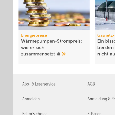
Energiepreise
Gasnetz-
Wärmepumpen-Strompreis:
Ein bis
wie er sich
bei den 
zusammensetzt
nicht
a
Abo- & Leserservice
AGB
Anmelden
Anmeldung & Re
Editor's choice
E-Paper