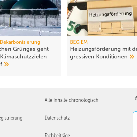
Dekarbonisierung
BEG EM
schen Grüngas geht
Heizungs­förderung mit d
Klima­schutz­zielen
gres­siven
Kondi­tionen
uf
Alle Inhalte chronologisch
gistrierung
Datenschutz
Fachbeiträge