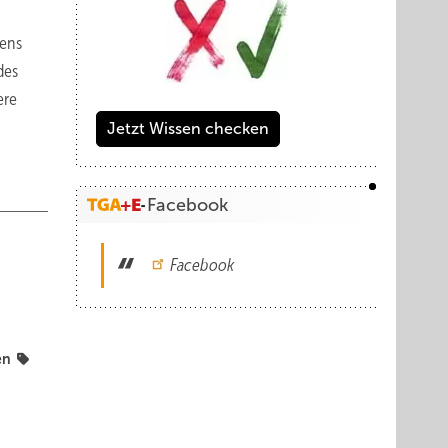
tens
des
ere
Jetzt Wissen checken
Facebook
Facebook
en