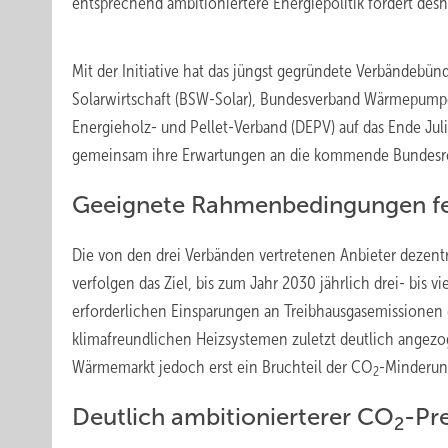
entsprechend ambitioniertere Energiepolitik fordert des
Mit der Initiative hat das jüngst gegründete Verbändebü
Solarwirtschaft (BSW-Solar), Bundesverband Wärmepum
Energieholz- und Pellet-Verband (DEPV) auf das Ende Jul
gemeinsam ihre Erwartungen an die kommende Bundesreg
Geeignete Rahmenbedingungen f
Die von den drei Verbänden vertretenen Anbieter dezen
verfolgen das Ziel, bis zum Jahr 2030 jährlich drei- bis 
erforderlichen Einsparungen an Treibhausgasemissionen
klimafreundlichen Heizsystemen zuletzt deutlich angez
Wärmemarkt jedoch erst ein Bruchteil der CO
-Minderun
2
Deutlich ambitionierterer CO
-Pre
2