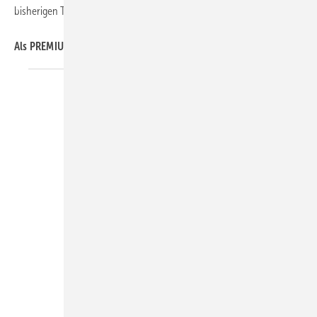
bisherigen Trend.
Als PREMIUM-Mitglied immer bestmöglich
informiert
BEE