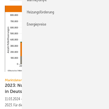
Heizungsförderung
Energiepreise
DEPI
Marktdaten
2023: Nur geringer Zubau an Pellet-Heizungen
in
Deutschland
11.03.2024
-
Deutlich rückläufige Heizungsverkäufe prägten das Jahr
2023. Für dieses Jahr wird jedoch eine Konsolidierung
erwartet.