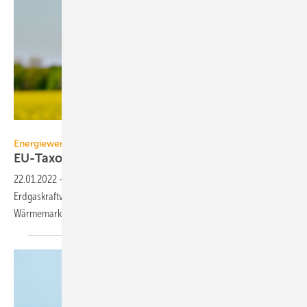
bierwirm – stock.adobe.com
Energiewende
EU-Taxonomie betrifft auch den
Wärmemarkt
22.01.2022
-
Der Vorschlag der EU-Kommission zur EU-Taxonomie für
Erdgaskraftwerke wird auch für den Gebäudesektor und den
Wärmemarkt erhebliche Konsequenzen
haben.