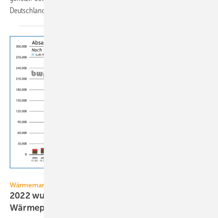
Deutschland?“
nachgegangen.
BWP
Wärmemarkt
2022 wurden 53 % mehr Heizungs-
Wärmepumpen
verkauft