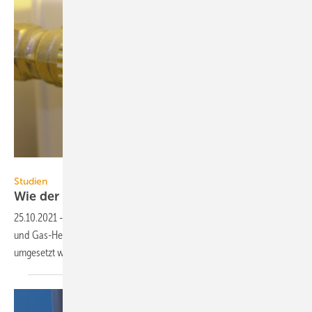
Joachim Lechner – stock.adobe.com
Studien
Wie der Wärmesektor in der EU CO
-frei
wird
2
25.10.2021
-
Für die EU-Klimaziele müssen im Wärmesektor fossile Öl-
und Gas-Heizungen abgeschaltet werden. Eine Studie zeigt, wie dies
umgesetzt werden
kann.