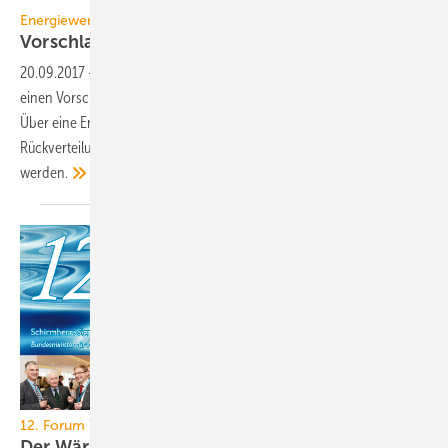
Energiewende
Vorschlag für CO
-Bepreisung im
Wärmemarkt
2
20.09.2017
-
Der Bundesverband Erneuerbare Energie (BEE) hat
einen Vorschlag für eine CO
-Bepreisung im Wärmemarkt vorgestellt.
2
Über eine Energiesteuer mit CO
-Komponente und einer
2
Rückverteilung soll Fairness auf dem Wärmemarkt geschaffen
werden.
12. Forum Wärmepumpe, 13. und 14. November 2014 in Berlin
Der Wärmemarkt nach einem Jahr
GroKo