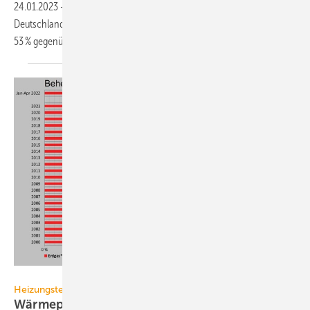
24.01.2023
-
236 000 Heizungs-Wärmepumpen sind im Jahr 2022 in
Deutschland verkauft worden. Das entspricht einem Wachstum von
53 % gegenüber dem
Vorjahr.
AG Energiebilanzen
Heizungstechnik
Wärmepumpen dominieren künftigen