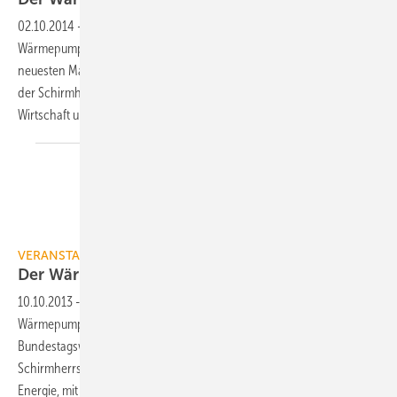
02.10.2014
-
Am 13. und 14. November 2014 trifft sich die
Wärmepumpenbranche zum 12. Forum Wärmepumpe in Berlin, um die
neuesten Markttrends und die politischen Rahmenbedingungen unter
der Schirmherrschaft von Sigmar Gabriel, Bundesminister für
Wirtschaft und Energie, zu diskutieren.
BWP
VERANSTALTUNG
Der Wärmemarkt nach der
Bundestagswahl
10.10.2013
-
Am 28. und 29. November 2013 trifft sich die
Wärmepumpenbranche in und mit Berlin. Kurz nach der
Bundestagswahl will sie auf dem 11. Forum Wärmepumpe unter der
Schirmherrschaft von Günther H. Oettinger, EU-Kommissar für
Energie, mit Entscheidern aus Politik, Wissenschaft und Wirtschaft