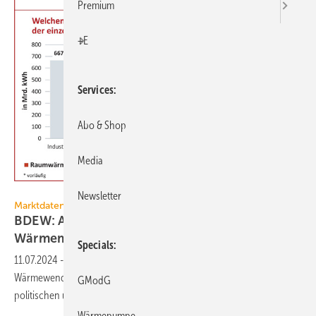
Premium
+E
Services
Abo & Shop
Media
BDEW
Newsletter
Marktdaten
BDEW: Aktualisierter Status­re­port für den
Wärmemarkt
Specials
11.07.2024
-
Der BDEW-Status­report Wärme zeigt den Status quo der
Wär­me­wen­de und hilft bei der Ein­ord­nung des Wär­me­markts in den
GModG
po­li­ti­schen und wirt­schaft­li­chen
Rahmen.
Wärmepumpe