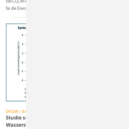
viel CO
im Gebäudesektor einsparen und macht dazu Empfehlungen
2
für die
Energiepolitik.
DVGW
DVGW / Energieträger
Studie soll zeigen: Wärmesektor benötigt
Wasserstoff