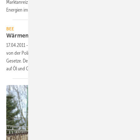
Marktanreizprogramms für Maßnahmen zur Nutzung erneuerbarer
Energien im Wärmemarkt ausgezahlt. Fast 30 % mehr als im
Vorjahr.
BEE
Wärmemarkt soll Umbau selbst
finanzieren
17.04.2011
-
Der Bundesverband Erneuerbare Energie (BEE) fordert
von der Politik statt fragwürdiger Milliardenversprechen verlässliche
Gesetze. Der Wärmemarkt soll seinen Umbau mit einer Wärmeprämie
auf Öl und Gas selbst
finanzieren.