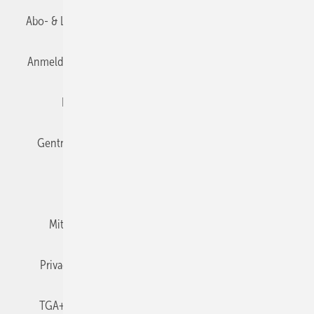
Abo- & Leserservice
AGB
Alle Inhalte chronologisch
Anmelden
Anmeldung & Registrierung
Datenschutz
Editor's choice
E-Paper
Fachbeiträge
Gentner Verlag
Impressum
Karriere bei Gentner
Team
Mediaservice
Mitgliedschaften und Engagement
Newsletter
Privacy Manager
RSS-Feed
TGA+E abonnieren
TGA+E-WissensCheck
Veranstaltungen / Webinare