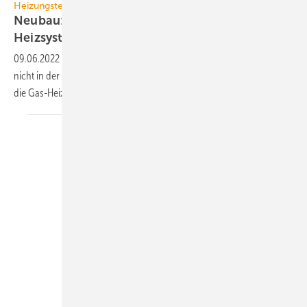
Heizungstechnik
Neubau: Wärmepumpe ist das dominierende
Heizsystem
09.06.2022
-
Auch wenn sich der Russland-Ukraine-Krieg noch gar
nicht in der Statistik niederschlägt: Im Neubau führt die Wärmepumpe,
die Gas-Heizung geht vom
Markt.