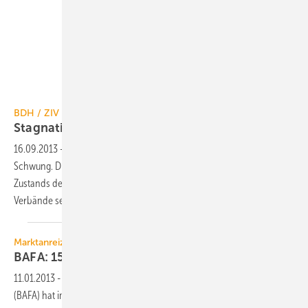
BDH / ZIV
BDH / ZIV
Stagnation im Wärmemarkt hält
an
16.09.2013
-
Die Energiewende im Wärmemarkt kommt nicht in
Schwung. Dies verdeutlicht eine Auswertung des energetischen
Zustands der Heizungsanlagen, die BDH und ZIV vorgelegt haben. Die
Verbände sehen die Politik in der
Pflicht.
Marktanreizprogramm 2012
BAFA: 150 Mio. Euro für 75.000
Heizungen
11.01.2013
-
Das Bundesamt für Wirtschaft und Ausfuhrkontrolle
(BAFA) hat im Jahr 2012 rund 150 Mio. Euro im Rahmen des