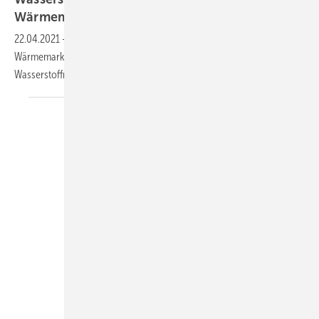
Wärmemarkt-Entscheidungen
22.04.2021
-
In der Nationalen Wasserstoffstrategie spielt der
Wärmemarkt bisher keine Rolle. Geht es nach dem Nationalen
Wasserstoffrat, soll dies vorerst so
bleiben.