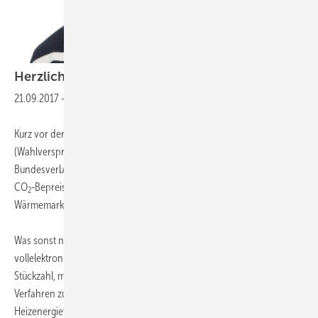
Herzlich
willkommen
21.09.2017
-
zum TGAnewsletter 17-2017.
Kurz vor der Bundestagswahl
(Wahlversprechen aus Sicht der TGA-Branche) hat der
Bundesverband Erneuerbare Energie (BEE) einen Vorschlag für eine
CO
-Bepreisung im Wärmemarkt vorgestellt, die Fairness auf dem
2
Wärmemarkt schaffen soll.
Was sonst noch wichtig ist: Das BMWi fördert bestimmte
vollelektronische Durchlauferhitzer – aber nur in begrenzter
Stückzahl, mit Diffusions-Luftbefeuchtern steht nun ein neues
Verfahren zur zentralen Befeuchtung zur Verfügung und der
Heizenergieverbrauch entwickelt sich neuerdings gegen den