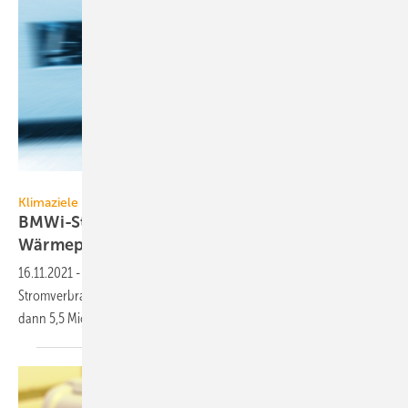
sp4764 – stock.adobe.com
Klimaziele
BMWi-Stromprognose 2030 mit 5,5 Mio.
Wärmepumpen
16.11.2021
-
Das BMWi hat eine ausführliche Analyse für den
Stromverbrauch bis 2030 vorgelegt. Sie berücksichtigt 42 TWh/a für
dann 5,5 Mio.
Heizungs-Wärmepumpen.