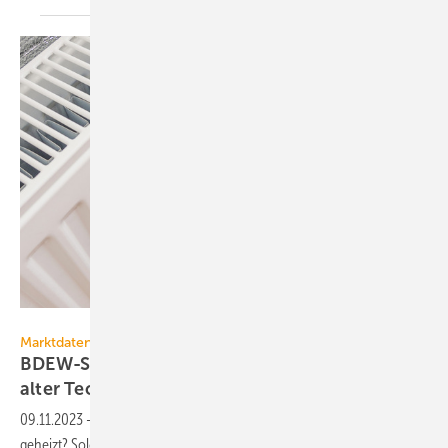
Evgen – stock.adobe.com
Marktdaten
BDEW-Studie „Wie heizt Deutsch­land?“: Oft mit
alter
Technik
09.11.2023
-
Wie alt sind die Heizungen in Deutsch­land? Wie wird wo
geheizt? Solchen Fragen ist der BDEW in seiner Studie „Wie heizt