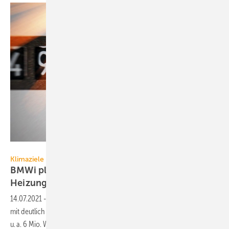
fotojog / iStock / Getty Images Plus
Klimaziele
BMWi plant 2030 mit 6 Mio.
Heizungs-Wärmepumpen
14.07.2021
-
Das Wirtschaftsministerium hat eine erste Neuschätzung
mit deutlich höherem Stromverbrauch bis 2030 vorgestellt. Ihr liegen
u. a. 6 Mio. Wärmepumpen
zugrunde.