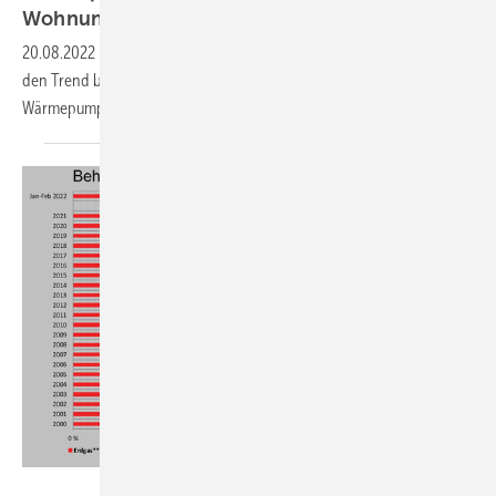
Wohnungsneubau
20.08.2022
-
Die ersten Monate des Russland-Ukraine-Kriegs haben
den Trend beschleunigt: Der Wohnungsneubau setzt auf
Wärmepumpen, die Gas-Heizung geht vom
Markt.
AG Energiebilanzen