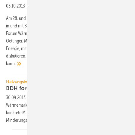
03.10.2013
-
Am 28. und 29. November 2013 trifft sich die Wärmepumpenbranche
in und mit Berlin. Kurz nach der Bundestagswahl will sie auf dem 11.
Forum Wärmepumpe unter der Schirmherrschaft von Günther H.
Oettinger, Mitglied der Europäischen Kommission mit Zuständigkeit für
Energie, mit Entscheidern aus Politik, Wissenschaft und Wirtschaft
diskutieren, wie die Energiewende im Wärmemarkt ankurbelt werden
kann.
Heizungsindustrie
BDH fordert Energiewende im
Wärmemarkt
30.09.2013
-
Nach vier verlorenen Jahren für die Energiewende im
Wärmemarkt fordert die deutsche Heizungsindustrie nach der Wahl
konkrete Maßnahmen zur Realisierung der Energieeinspar- und CO2-
Minderungspotenziale im größten
Energieverbrauchssektor.