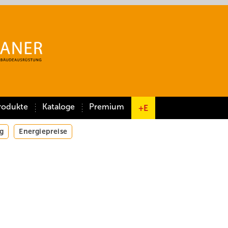
rodukte
Kataloge
Premium
+E
g
Energiepreise