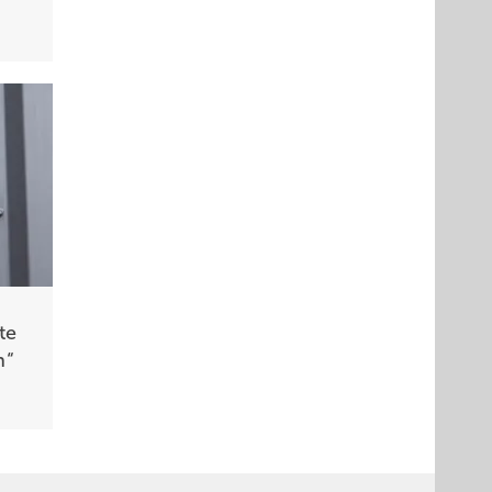
te
n“