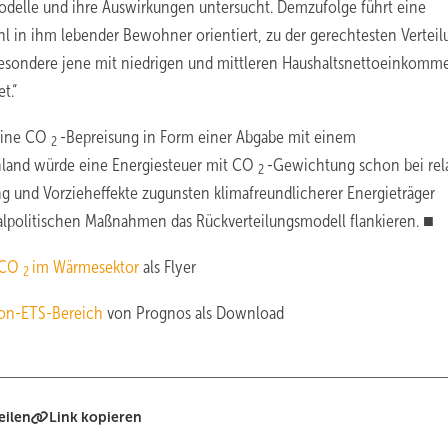
delle und ihre Auswirkungen untersucht. Demzufolge führt eine
hl in ihm lebender Bewohner orientiert, zu der gerechtesten Verteil
sbesondere jene mit niedrigen und mittleren Haushaltsnettoeinkomm
t.“
 eine CO
-Bepreisung in Form einer Abgabe mit einem
2
chland würde eine Energiesteuer mit CO
-Gewichtung schon bei rela
2
g und Vorzieheffekte zugunsten klimafreundlicherer Energieträger
ialpolitischen Maßnahmen das Rückverteilungsmodell flankieren. ■
r CO
im Wärmesektor
als Flyer
2
non-ETS-Bereich
von Prognos als Download
eilen
Link kopieren