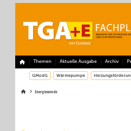
Springe
Springe
Springe
auf
auf
auf
Hauptinhalt
Hauptmenü
SiteSearch
Themen
Aktuelle Ausgabe
Archiv
P
GModG
Wärmepumpe
Heizungsförderun
Energiewende