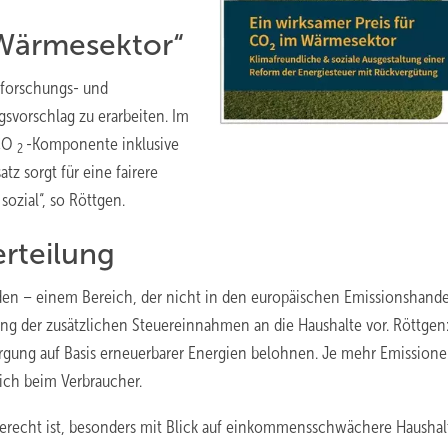
 Wärmesektor“
sforschungs- und
svorschlag zu erarbeiten. Im
 CO
-Komponente inklusive
2
z sorgt für eine fairere
zial“, so Röttgen.
rteilung
den – einem Bereich, der nicht in den europäischen Emissionshande
ung der zusätzlichen Steuereinnahmen an die Haushalte vor. Röttgen:
rgung auf Basis erneuerbarer Energien belohnen. Je mehr Emission
ich beim Verbraucher.
 gerecht ist, besonders mit Blick auf einkommensschwächere Haushal