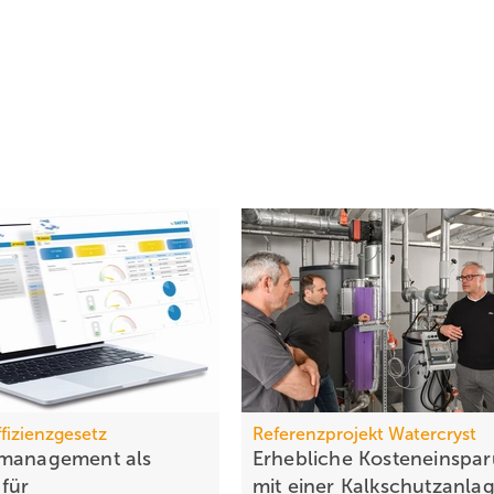
fizienzgesetz
Referenzprojekt Watercryst
emanagement als
Erhebliche Kosteneinspa
 für
mit einer
Kalkschutzanla