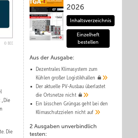
2026
Inhaltsverzeichnis
Einzelheft
bestellen
BEE
Aus der Ausgabe:
Dezentrales Klimasystem zum
Kühlen großer
Logistik­hallen
Der aktuelle PV-Ausbau über­lastet
l
die Orts­netze
nicht
 „Die
Ein bisschen Grüngas geht bei den
en
Klima­schutz­zielen nicht
auf
2 Ausgaben unverbindlich
te. Die
testen: