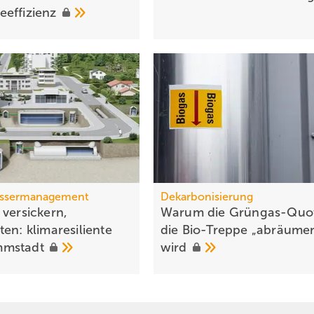
effizienz
ssermanagement
Dekarbonisierung
 versickern,
Warum die Grüngas-Quo
en: klimaresiliente
die Bio-Treppe „abräume
mstadt
wird