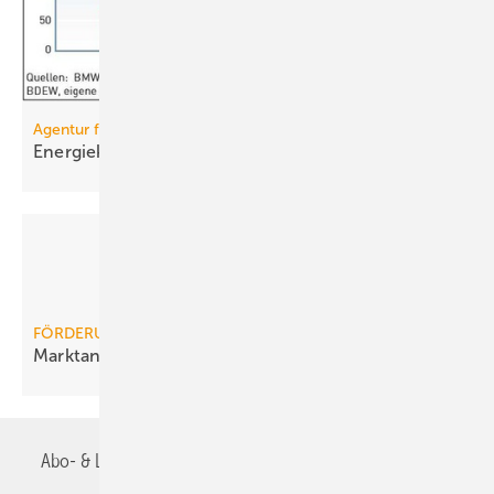
Agentur für Erneuerbare Energien
Energiekosten: Wärme wichtiger als
Strom
FÖRDERUNG
Marktanreizprogramm: Bessere
Förderung
Abo- & Leserservice
AGB
Alle Inhalte chronologisch