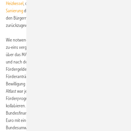
Heizkessel
, oder der Dauerbrenner
Steuerbonus für die energetischen
Sanierung
den Markt belastet haben, hat es das BAFA geschafft, bei
den Bürgern und Empfehlern aus den Fachkreisen Vertrauen
zurückzugewinnen.
Wie notwendig das ist, zeigen ältere Zahlen, auch wenn sie nicht eins-
zu-eins vergleichbar sind. Im Jahr 2009 sind insgesamt 374 Mio. Euro
über das MAP ausgezahlt worden. Im Herbst 2009 hatte jedoch vor
und nach der Bundestagswahl niemand mehr genau hingeschaut. Die
Fördergelder des MAP wurden weiter an das Wahlvolk verteilt, bzw.
Förderanträge beim BAFA gestapelt. Ohne Deckung wurde die
Bewilligung bzw. Auszahlung ins Jahr 2010 geschoben. Mit dieser
Altlast war jedoch schon zum Jahreswechsel 2009/10 klar: Das
Förderprogramm wird in wenigen Monaten an seinem Erfolg
kollabieren. Statt neues Geld nachzuschieben, belegte
Bundesfinanzminister Wolfgang Schäuble vom MAP-Budget 115 Mio.
Euro mit einer qualifizierten Haushaltssperre. Der damalige
Bundesumweltminister Norbert Röttgen musste dann im Mai 2010 das