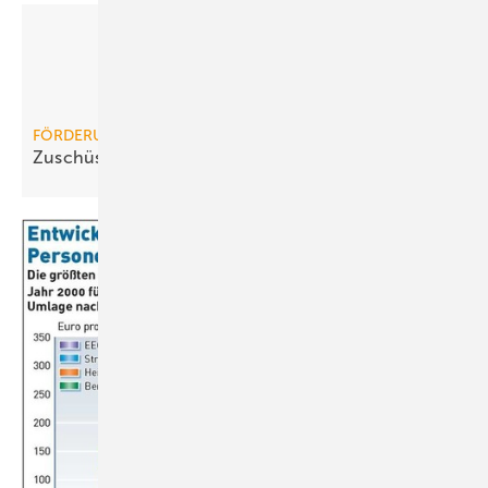
FÖRDERUNG
Zuschüsse für
RLT-Anlagenerneuerung