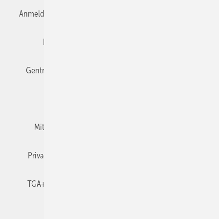
Anmelden
Anmeldung & Registrierung
Datenschutz
Editor's choice
E-Paper
Fachbeiträge
Gentner Verlag
Impressum
Karriere bei Gentner
Team
Mediaservice
Mitgliedschaften und Engagement
Newsletter
Privacy Manager
RSS-Feed
TGA+E abonnieren
TGA+E-WissensCheck
Veranstaltungen / Webinare
© 2026 TGA+E Fachplaner