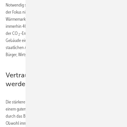
Notwendig sei jedoch, so Wallraff, dass in der öffentlichen Diskussion
der Fokus nicht nur auf den Strommarkt, sondern auch auf den
Wärmemarkt gelegt wird: „Heizung und Warmwasser machen
immerhin 40 % des Energieverbrauchs aus und produzieren ein Drittel
der CO
-Emissionen. Eine Ökoheizung lässt sich in nahezu jedes
2
Gebäude einbauen. So kann die Energiewende im Wärmemarkt mit
staatlichen Anreizen sehr schnell zu Ergebnissen kommen, von denen
Bürger, Wirtschaft und Umwelt profitieren.“
Vertrauen muss zurückgewonnen
werden
Die stärkere Nachfrage im Marktanreizprogramm im Jahr 2012 ist zu
einem guten Teil ein Erfolg der Bewerbung des Förderprogramms
durch das BAFA über seine „normale“ Administrationsaufgabe hinaus.
Obwohl immer wieder leidige Diskussionen, wie
Abwrackprämien für