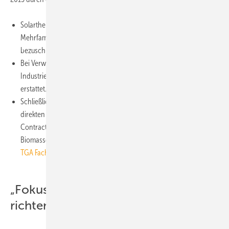
Solarthermische Anlagen können jetzt auch in neu errichteten
Mehrfamilienhäusern oder in neuen Gewerbegebäuden
bezuschusst werden.
Bei Verwendung solarer Prozesswärme in Gewerbe und
Industrie werden bis zu 50% der Nettoinvestitionskosten
erstattet.
Schließlich erhalten Stadtwerke und Energiedienstleister einen
direkten Zuschuss, wenn sie Kunden im Rahmen eines
Contractingmodells mit Wärme aus solarthermischen Anlagen,
Biomasseanlagen oder Wärmepumpen versorgen (
Bericht von
TGA Fachplaner: MAP für Öko-Contracting nutzen
).
„Fokus auch auf den Wärmemarkt
richten“