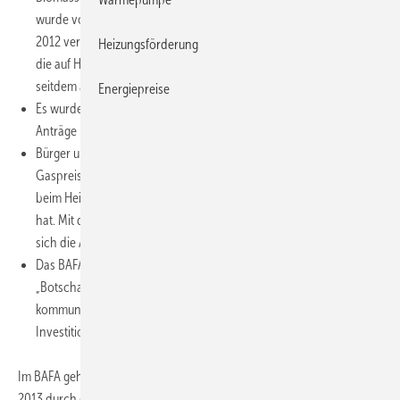
wurde von Bundesumweltminister Peter Altmaier im August
2012 verbessert. Private und auch gewerbliche Hausbesitzer,
Heizungsförderung
die auf Heizen mit erneuerbaren Energien setzen, können
seitdem attraktive Investitionszuschüsse erhalten.
Energiepreise
Es wurden ausreichend Mittel zur Verfügung gestellt, um alle
Anträge bedienen zu können.
Bürger und Wirtschaft haben aufgrund steigender Öl- und
Gaspreise erkannt, dass der Einsatz erneuerbarer Energien
beim Heizen auch positive Effekte für den eigenen Geldbeutel
hat. Mit den Zuschüssen des Marktanreizprogramms verkürzen
sich die Amortisationszeiten auf wenige Jahre.
Das BAFA hat eine Kooperation mit Kommunen initiiert, die als
„Botschafter des Marktanreizprogramms“ im Rahmen ihrer
kommunalen Klimaschutzaktivitäten erfolgreich für die
Investitionszuschüsse des BAFA werben.
Im BAFA geht man davon aus, dass sich die positive Entwicklung in
2013 durch drei neue Fördermöglichkeiten noch verstärken wird: