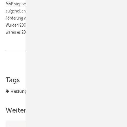
MAP stoppen. Erst im am 7. Juli 2010 wurde die Haushaltssperre
aufgehoben, rückwirkende Kürzungen vorgenommen und die
Förderung von Anlagen für Neubauten fast vollständig gestrichen.
Wurden 2009 noch 256.976 Anträge vom BAFA entgegen genommen,
waren es 2011 nur noch rund 84.000. ■
Teilen
Link kopieren
Tags
Heizung
Wärmemarkt
Weitere Inhalte