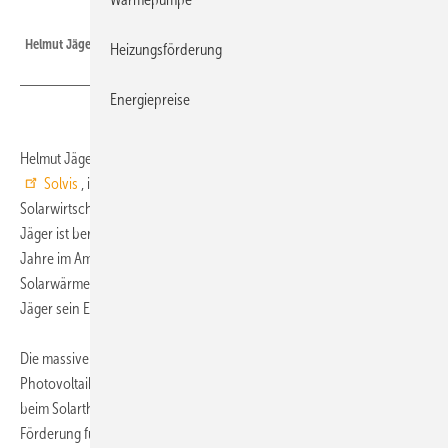
Solvis
Helmut Jäger.
Heizungsförderung
Energiepreise
Helmut Jäger, Geschäftsführer vom Solarheizsystemhersteller
Solvis
, ist auf der Jahreshauptversammlung vom Bundesverband
Solarwirtschaft (
BSW-Solar
) als Vizepräsident bestätigt worden.
Jäger ist bereits seit 2002 Vorstandmitglied und jetzt weitere zwei
Jahre im Amt. „Es ist mir ein besonderes Anliegen, die kostenlose
Solarwärme wieder stärker zur Geltung zu bringen.“, kommentiert
Jäger sein Engagement.
Die massiven Kürzungen bei der EEG-Vergütung für neu errichtete
Photovoltaik-Anlagen hatten 2012 auch für große Verunsicherung
beim Solarthermie-Anlagengeschäft gesorgt. Jäger: „Dass die
Förderung für Solarwärme im August 2012 sogar erhöht wurde, ist bei