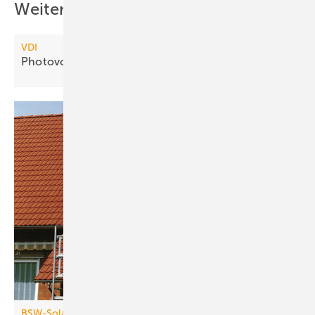
Weitere Inhalte
VDI
Photovoltaik ist effizienter als
Solarthermie
BSW-Solar / BDH