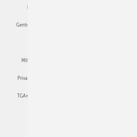
Editor's choice
E-Paper
Fachbeiträge
Gentner Verlag
Impressum
Karriere bei Gentner
Team
Mediaservice
Mitgliedschaften und Engagement
Newsletter
Privacy Manager
RSS-Feed
TGA+E abonnieren
TGA+E-WissensCheck
Veranstaltungen / Webinare
© 2026 TGA+E Fachplaner