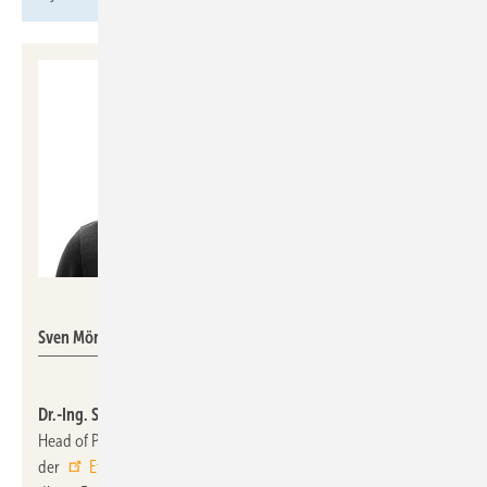
Etex Building Performance GmbH
Sven Mönnig
Dr.-Ing. Sven Mönning
hat zum 1. Mai 2026 die Position des
Head of Product Management and Technical Development bei
der
Etex Building Performance GmbH
übernommen. In