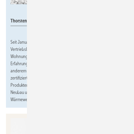
Vitramo
Thorsten Schmitt
Seit Januar 2026 verantwortet
Thorsten Schmitt
die
Vertriebsleitung bei
Vitramo
, mit einem Fokus auf
Wohnungswirtschaft, Bauwirtschaft und Neubau. Er bringt breite
Erfahrung aus der Heizungs- und Haustechnikbranche mit, unter
anderem als Key-Account-Manager bei Viessmann, und ist
zertifizierter Energieberater. Schmitt sieht in den Vitramo-
Produkten die wirtschaftlichste Beheizungsmöglichkeit im
Neubau und will die Infrarotheizung als Baustein der
Wärmewende weiter etablieren.