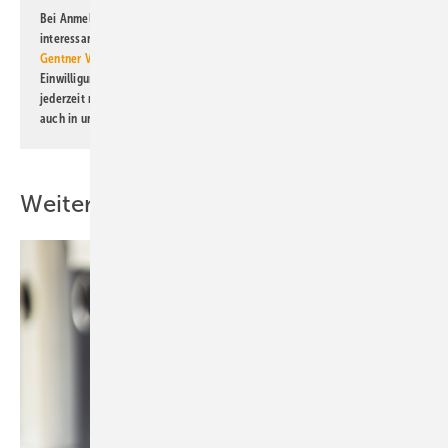
Bei Anmeldung zu diesem Newsletter bin ich damit einverstanden, über
interessante Verlags- und Online-Angebote
der Marken der Alfons W.
Gentner Verlag GmbH & Co. KG
informiert zu werden. Diese
Einwilligung kann ich jederzeit widerrufen und eine Abmeldung ist
jederzeit möglich. Informationen zum Umgang mit Daten finden Sie
auch in unserer
Datenschutzerklärung
.
Weitere Inhalte