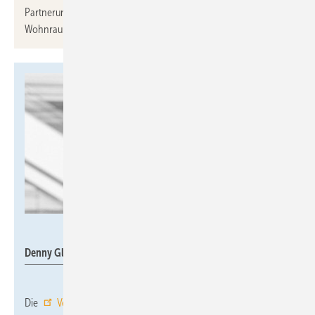
Partnerunternehmen, um energieeffiziente
Wohnraumlüftungslösungen zu etablieren.
Ventomaxx
Denny Glück
Die
Ventomaxx GmbH
hat mit Wirkung zum 1. April 2026