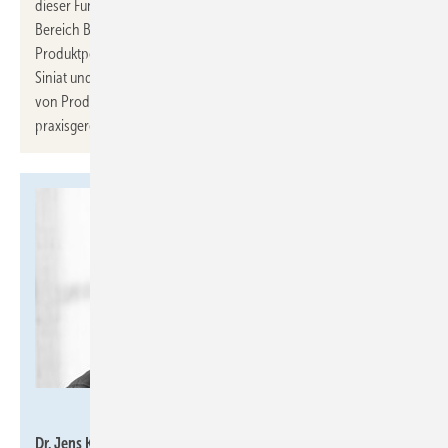
dieser Funktion verantwortet der Bauingenieur mit Promotion im
Bereich Betonzusatzmittel die Weiterentwicklung des
Produktportfolios sowie die technischen Themen der Marken
Siniat und Promat. Sein Fokus liegt auf der engen Verzahnung
von Produktmanagement, Vertrieb und Forschung, um
praxisgerechte Lösungen für die Kunden zu entwickeln.
Privat
Dr. Jens Köppen