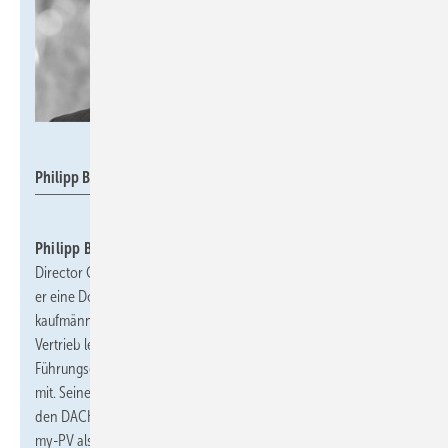
my-PV
Philipp Baumgartner
Philipp Baumgartner
ist seit dem 1. April 2026 Managing
Director Commercial Operations bei der
my-PV GmbH
, wo
er eine Doppelspitze mit CEO Dr. Gerhard Rimpler bildet und die
kaufmännischen Abteilungen mit Fokus auf internationalen
Vertrieb leitet. Der Wirtschaftsingenieur bringt langjährige
Führungserfahrung aus der Heizungs- und Kältetechnikbranche
mit. Seine Hauptaufgabe ist nun die Internationalisierung über
den DACH-Raum hinaus sowie die Stärkung der Attraktivität von
my-PV als Arbeitgeber.