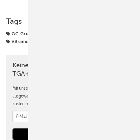
Teilen
Link kopieren
Tags
GC-Gruppe
Phoenix Contact
Pluggit
Taconova
Vitramo
my-PV
Keine Zeit? Kein Problem mit dem
TGA+E Newsletter!
Mit unserem Newsletter erhalten Sie regelmäßig von uns
ausgewählte Informationen und Neuigkeiten, gebündelt und
kostenlos direkt ins Postfach.