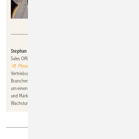
Andrii Yalanskyi - stock.adobe.c
Stephan Volgmann
wird mit Wirkung zum 15. Mai 2026 als Chief
Sales Officer (CSO) Mitglied der Gruppen-Geschäftsführung von
Phoenix Contact
. Er leitet seit Juli 2020 die deutsche
Vertriebsgesellschaft des Unternehmens und bringt umfassende
Branchenexpertise mit. Die Erweiterung der Geschäftsführung
um einen CSO soll die weltweite Vertriebsausrichtung auf Kunden
und Märkte weiter fokussieren und Kundennähe sowie
Wachstum auf höchster Führungsebene verankern.