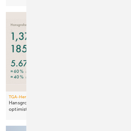
TGA-Hersteller
Hansgrohe: trotz leichtem Um­satz­rück­gang
opti­mis­tisch