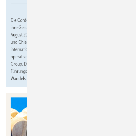
Die Cordes & Graefe KG, Holding der
GC-Gruppe
, erweitert
ihre Geschäftsleitung:
Dr. Jens Köppen
fungiert ab dem 1.
August 2026 als weiterer persönlich haftender Gesellschafter
und Chief Operating Officer (COO). Er bringt umfangreiche
internationale Führungserfahrung im kaufmännischen und
operativen Bereich mit, unter anderem von Tchibo und Metro
Group. Diese Erweiterung soll die operative Aufstellung und
Führungstiefe der stetig wachsenden Gruppe in Zeiten des
Wandels weiterbringen.