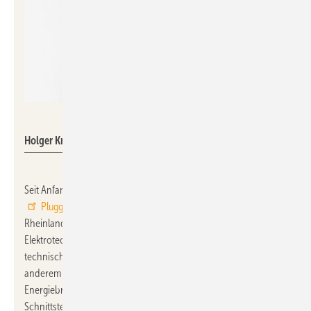
Pluggit
Holger Kreten
Seit Anfang Januar 2026 verstärkt
Holger Kreten
das Team von
Pluggit
als neuer Objektmanager für die Regionen
Rheinland-Pfalz, Hessen und Nordrhein-Westfalen. Der gelernte
Elektrotechniker bringt über zwei Jahrzehnte Erfahrung im
technischen Vertrieb und in der Projektkoordination mit, unter
anderem aus dem Elektrogroßhandel und der regenerativen
Energiebranche. In seiner Funktion agiert er als zentrale
Schnittstelle zwischen Fachplanern, Architekten, Bauträgern und