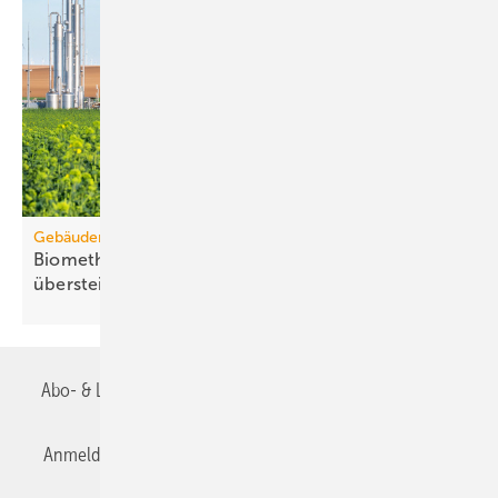
Gebäudemodernisierungsgesetz
Biomethanbedarf für Bio-Treppe könnte Ange­bot
über­steigen
Abo- & Leserservice
AGB
Alle Inhalte chronologisch
Anmelden
Anmeldung & Registrierung
Datenschutz