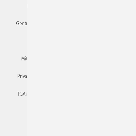
Editor's choice
E-Paper
Fachbeiträge
Gentner Verlag
Impressum
Karriere bei Gentner
Team
Mediaservice
Mitgliedschaften und Engagement
Newsletter
Privacy Manager
RSS-Feed
TGA+E abonnieren
TGA+E-WissensCheck
Veranstaltungen / Webinare
© 2026 TGA+E Fachplaner