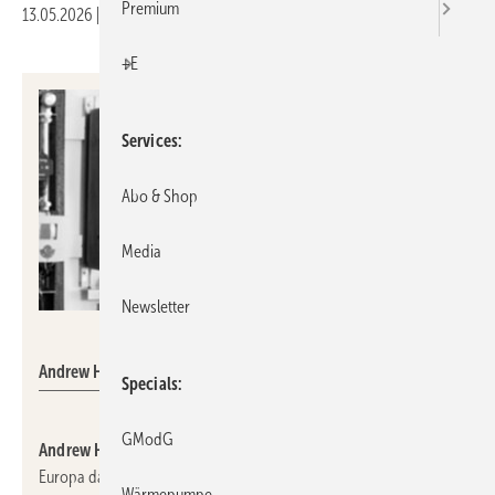
Premium
13.05.2026
|
Druckvorschau
+E
Services
Abo & Shop
Media
Newsletter
Taconova
Andrew Harrop
Specials
GModG
Andrew Harrop
verstärkt als Sales Enablement Director für
Europa das Team von
Taco Europe
, wo er die Firmen
Wärmepumpe