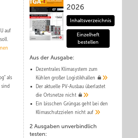
2026
Inhaltsverzeichnis
EU auf
Einzelheft
oll.
bestellen
onen
Aus der Ausgabe:
Dezentrales Klimasystem zum
g“ als
Kühlen großer
Logistik­hallen
 sind
Der aktuelle PV-Ausbau über­lastet
die Orts­netze
nicht
Ein bisschen Grüngas geht bei den
Klima­schutz­zielen nicht
auf
2 Ausgaben unverbindlich
testen: