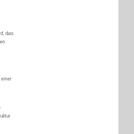
d, dass
ten
 einer
e
ruktur