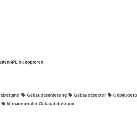
eilen
Link kopieren
ebestand
Gebäudesanierung
Gebäudesektor
Gebäudest
klimaneutraler Gebäudebestand