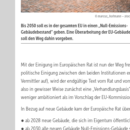
marcus_hofmann – sto
Bis 2050 soll es in der gesamten EU in einen „Null-Emissions-
Gebäudebestand“ geben. Eine Überarbeitung der EU-Gebäuder
soll den Weg dahin vorgeben.
Mit der Einigung im Europäischen Rat ist nun der Weg fr
politische Einigung zwischen den beiden Institutionen er
Vermittler auf), wird der endgültige Text vom Rat und
also in gewisser Weise zunächst eine „Verhandlungsbasis“
weniger ambitioniert als im Vorschlag der EU-Kommissio
In Bezug auf neue Gebäude kam der Europäische Rat über
● ab 2028 neue Gebäude, die sich im Eigentum öffentlic
● ab 2030 alle neuen Gebäude Null-Emissions-Gebäude se