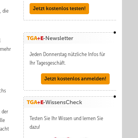
Jetzt kostenlos testen!
, die
Newsletter
l
z mehr
Jeden Donnerstag nützliche Infos für
Ihr Tagesgeschäft.
Jetzt kostenlos anmelden!
chs
WissensCheck
 der
Testen Sie Ihr Wissen und lernen Sie
lle
dazu!
racht