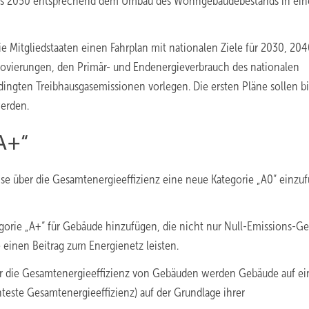
 bis 2050 entsprechend dem Umbau des Wohngebäudebestands in ei
 Mitgliedstaaten einen Fahrplan mit nationalen Ziele für 2030, 20
novierungen, den Primär- und Endenergieverbrauch des nationalen
dingten Treibhausgasemissionen vorlegen. Die ersten Pläne sollen b
werden.
A+“
se über die Gesamtenergieeffizienz eine neue Kategorie „A0“ einzu
egorie „A+“ für Gebäude hinzufügen, die nicht nur Null-Emissions-G
 einen Beitrag zum Energienetz leisten.
ber die Gesamtenergieeffizienz von Gebäuden werden Gebäude auf ei
hteste Gesamtenergieeffizienz) auf der Grundlage ihrer