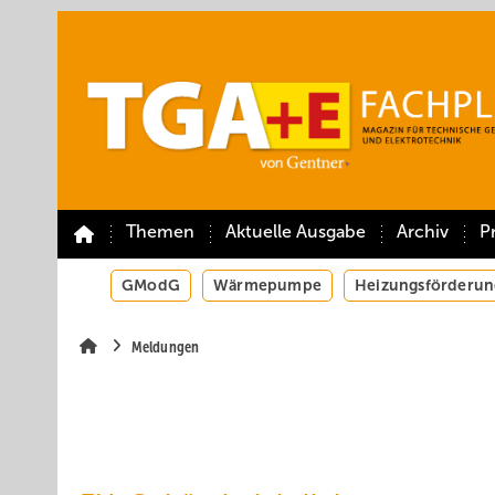
Springe
Springe
Springe
auf
auf
auf
Hauptinhalt
Hauptmenü
SiteSearch
Themen
Aktuelle Ausgabe
Archiv
P
GModG
Wärmepumpe
Heizungsförderun
Meldungen