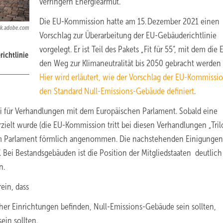
verringern Energiearmut.
Die EU-Kommission hatte am 15. Dezember 2021 einen
ck.adobe.com
Vorschlag zur Überarbeitung der EU-Gebäuderichtlinie
vorgelegt. Er ist Teil des Pakets „Fit für 55“, mit dem die 
ichtlinie
den Weg zur Klimaneutralität bis 2050 gebracht werden s
Hier wird erläutert, wie der Vorschlag der EU-Kommissi
den Standard Null-Emissions-Gebäude definiert
.
ei für Verhandlungen mit dem Europäischen Parlament. Sobald eine
zielt wurde (die EU-Kommission tritt bei diesen Verhandlungen „Trilo
 vom Parlament förmlich angenommen. Die nachstehenden Einigungen
. Bei Bestandsgebäuden ist die Position der Mitgliedstaaten deutlich
n.
ein, dass
her Einrichtungen befinden, Null-Emissions-Gebäude sein sollten,
in sollten.