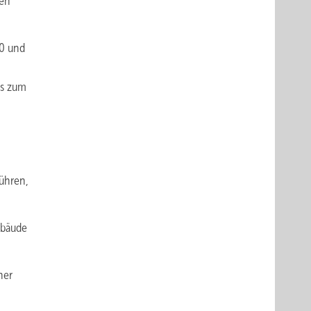
nen
40 und
is zum
führen,
ebäude
ner