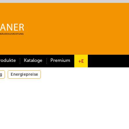
rodukte
Kataloge
Premium
+E
g
Energiepreise