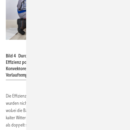
AndreyPopov / iStock / Getty Images Plus
Bild 4 Durch den Austausch einzelner Heizkörper lässt sich die
Effizienz positiv beeinflussen. Moderne Radiatoren oder
Konvektoren können die gleiche Wärmemenge bei geringerer
Vorlauftemperatur an den Raum übergeben.
Die Effizienz von 17 Anlagen (die drei besten in voll sanierten Häusern
wurden nicht berücksichtigt) betrug in dieser Zeit 2,3 im Durchschnitt,
wobei die Bandbreite zwischen 1,6 und 2,8 lag. Das heißt, selbst bei so
kalter Witterung konnte pro kWh Strom aus der Umgebungsluft mehr
als doppelt so viel Wärme gewonnen werden.