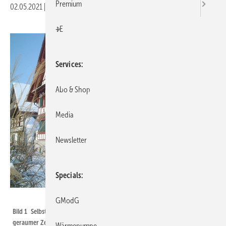
Premium
02.05.2021
|
Veröffentlicht in
Ausgabe 05-2021
|
Druckvorschau
+E
Services
Abo & Shop
Media
Newsletter
Specials
Bundesverband Wärmepumpe (BWP)
GModG
Bild 1 Selbst in historischen Gebäuden werden Wärmepumpen bereits seit
geraumer Zeit eingesetzt. Dieses Zweifamilienhaus wurde 1676 erbaut. Im
Wärmepumpe