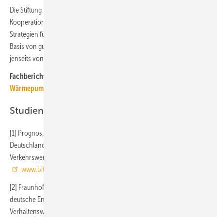
Die Stiftung Klimaneutralität wurde gegründet, um in enger
Kooperation mit anderen Denkfabriken sektorübergreifende
Strategien für ein klimagerechtes Deutschland zu entwickeln. Auf der
Basis von guter Forschung will die Stiftung informieren und beraten –
jenseits von Einzelinteressen.
Fachberichte mit ähnlichen Themen bündelt das
TGAdossier
Wärmepumpe
Studien und Projektberichte
[1] Prognos, Öko-Institut, Wuppertal Institut: Klimaneutrales
Deutschland. Studie im Auftrag von Agora Energiewende, Agora
Verkehrswende und Stiftung Klimaneutralität, 2020. Download:
www.bit.ly/tga1381
[2] Fraunhofer ISE: Wege zu einem klimaneutralen Energiesystem. Die
deutsche Energiewende im Kontext gesellschaftlicher
Verhaltensweisen; 2020. Download:
www.bit.ly/tga1382