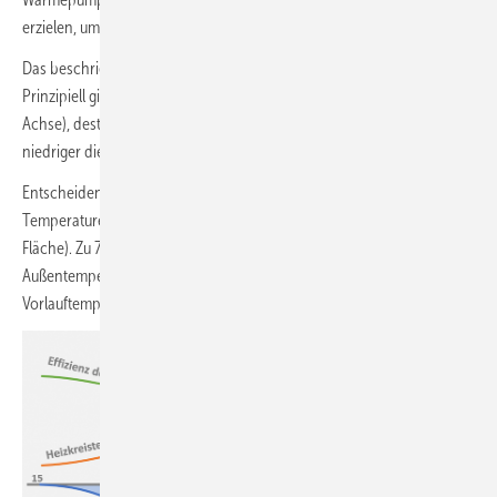
erzielen, um eine angenehme Raumwärme zu gewährleisten.
Das beschriebene Phänomen kann anhand (
Bild 3
) erklärt werden.
Prinzipiell gilt: Je tiefer die Außenlufttemperatur (die horizontale
Achse), desto höher die Heizkreistemperatur (orange Linie) und desto
niedriger die Effizienz der Wärmepumpe (grüne Linie).
Entscheidend für die mittlere (Jahres-)Effizienz ist, wann (bei welchen
Temperaturen) der Großteil der Wärme bereitgestellt wurde (blaue
Fläche). Zu 75 bis 90 % wird die benötigte Heizwärme bei moderaten
Außentemperaturen bereitgestellt. Dabei sind die erforderlichen
Vorlauftemperaturen nicht sehr hoch, was zu guten Effizienzen führt.