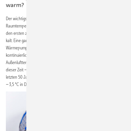
warm?
Der wichtigste Punkt für die Bewohner ist sicherlich: Ist die
Raumtemperatur angenehm, auch wenn es draußen sehr kalt ist? In
den ersten zwei Februarwochen 2021 war es in Deutschland ziemlich
kalt. Eine ganz aktuelle Auswertung von 20 Luft/Wasser-
Wärmepumpenanlagen, bei denen die Messwerte am Fraunhofer ISE
kontinuierlich erfasst werden, hat Folgendes gezeigt: Die mittlere
Außenlufttemperatur bei den ausgewerteten Wärmepumpen betrug in
dieser Zeit − 3,6 °C. Wie kalt das ist, zeigt der Umstand, dass es in
letzten 50 Jahren nur fünf Monate mit mittleren Temperaturen unter
− 3,5 °C in Deutschland gab.