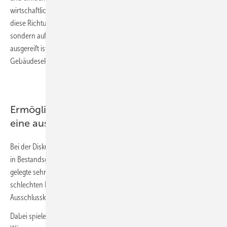
wirtschaftlicher. Die Wärmepumpenbranche arbeitet bereits genau in
diese Richtung. Anders ausgedrückt: Wir sollten nicht weiter warten,
sondern auf eine Lösung setzen, die schon jetzt technologisch
ausgereift ist und zu einer Dekarbonisierung des Heizungs- bzw.
Gebäudesektors entscheidend beiträgt.
Ermöglichen Wärmepumpen überhaupt
eine ausreichende Vorlauftemperatur?
Bei der Diskussion über die Einsatzmöglichkeiten von Wärmepumpen
in Bestandsgebäuden ist das Hauptgegenargument die zugrunde
gelegte sehr hohe Heizkreisvorlauftemperatur. Diese würde zu einer
schlechten Effizienz der Wärmepumpen führen und sei folglich ein
Ausschlusskriterium für den Einsatz von Wärmepumpen.
Dabei spielen zwei Fragestellungen eine Rolle. Zum einen: Können