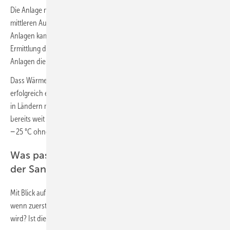
Die Anlage mit der niedrigsten Effizienz musste mit der niedrigsten
mittleren Außenlufttemperatur von − 10,2 °C arbeiten. Nur bei fünf
Anlagen kamen die Heizstäbe zum Einsatz und wurden bei der
Ermittlung der Effizienz berücksichtigt. Insgesamt wurde von allen
Anlagen die gewünschte Heizwärme bereitgestellt.
Dass Wärmepumpen auch bei sehr niedrigen Außentemperaturen
erfolgreich eingesetzt werden können, zeigt sich auch daran, dass sie
in Ländern mit deutlich strengeren Wintern, z. B. in Skandinavien,
bereits weit verbreitet sind. Auf dem Markt gibt es Produkte, die bei
− 25 °C ohne Heizstab arbeiten können.
Was passiert, wenn die Wärmepumpe vor
der Sanierung installiert wird?
Mit Blick auf die Sanierung wird zudem häufig gefragt: Was passiert,
wenn zuerst eine Wärmepumpe installiert und erst später saniert
wird? Ist die Wärmepumpe dann überdimensioniert?