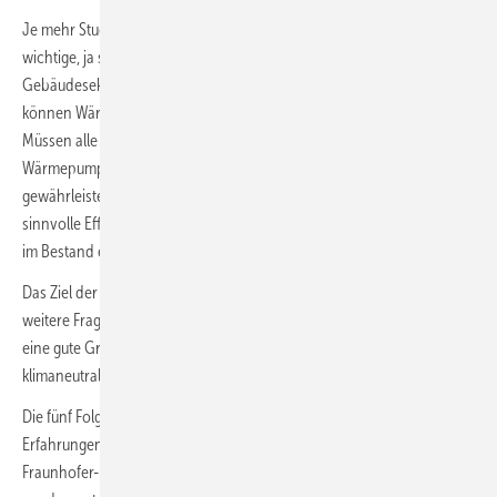
Je mehr Studien, Szenarien und Prognosen der Wärmepumpe eine
wichtige, ja sogar entscheidende Rolle für die Dekarbonisierung des
Gebäudesektors zuschreiben, desto öfter kommen die Fragen: Wie
können Wärmepumpen überhaupt im Bestand eingesetzt werden?
Müssen alle Bestandsgebäude zuerst umfänglich saniert werden? Sind
Wärmepumpen in der Lage, die hohen Vorlauftemperaturen zu
gewährleisten? Können Wärmepumpen im Bestand überhaupt
sinnvolle Effizienzwerte erreichen? Ist der Betrieb von Wärmepumpen
im Bestand eigentlich ökologisch?
Das Ziel der Serie „Wärmepumpen im Bestand“ ist es, diese und
weitere Fragen fundiert zu beantworten, Vorurteilen zu begegnen und
eine gute Grundlage für die notwendigen Weichenstellungen für einen
klimaneutralen Gebäudebestand zu schaffen.
Die fünf Folgen der Serie basieren auf dem Wissen und den
Erfahrungen aus fast 20 Jahren Wärmepumpenforschung am
Fraunhofer-Institut für Solare Energiesysteme ISE. In dieser Zeit