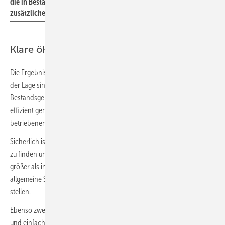
die in Bestandsgebäuden notwendigen Vorlauftemperaturen ohne
zusätzlichen direktelektrischen Heizstab zu erreichen.
Klare ökologische Vorteile
Die Ergebnisse der Feldtests zeigen deutlich, dass Wärmepumpen in
der Lage sind, auch in nicht sanierten oder nur geringfügig sanierten
Bestandsgebäuden die notwendige Wärme zu liefern – wobei sie
effizient genug sind, um klare ökologische Vorteile gegenüber fossil
betriebenen Heizkesseln zu erzielen.
Sicherlich ist die Herausforderung, eine passende technische Lösung
zu finden und diese erfolgreich zu implementieren, in einigen Fällen
größer als in anderen. Diese wenigen Fälle sollten aber nicht die
allgemeine Sinnhaftigkeit der Wärmepumpen im Bestand infrage
stellen.
Ebenso zweifellos sollte die Installation von Wärmepumpen schneller
und einfacher werden und der Betrieb noch effizienter und