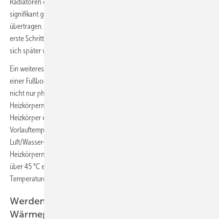
Radiatoren oder Konvektoren können die gleiche Wärmemenge bei
signifikant geringerer Heizkreislauftemperatur an den Raum
übertragen. Solche einfachen Sanierungsmaßnahmen können oft der
erste Schritt eines mittelfristigen Sanierungsfahrplans sein, mit dem
sich später weitere Effizienzverbesserungen erzielen lassen.
Ein weiteres verbreitetes Vorurteil ist, dass Wärmepumpen nur mit
einer Fußboden- oder Wandheizung einsetzbar seien. Das ist jedoch
nicht nur physikalisch falsch, sondern wird auch von Tausenden mit
Heizkörpern realisierten Wärmepumpensystemen widerlegt.
Heizkörper erfordern nicht zwangsläufig „sehr hohe“
Vorlauftemperaturen. In der Feldstudie hat nur eine Handvoll der
Luft/Wasser-Wärmepumpenanlagen, die ausschließlich mit
Heizkörpern ausgestattet waren, mittlere Heizkreistemperaturen von
über 45 °C erreicht. Bei der Mehrheit der Anlagen lagen die
Temperaturen sogar unter 40 °C.
Werden Bestandsgebäude mit
Wärmepumpen überhaupt angenehm