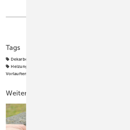
Teilen
Link kopieren
Tags
Dekarbonisierung
Fraunhofer ISE
Gebäudesektor
Heizungs-Wärmepumpe
Heizungstechnik
Vorlauftemperatur
Wärmepumpe
Weitere Inhalte