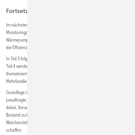
Fortsetzung folgt
Im nächsten Teil 2 dieser Serie werden die Ergebnisse aus einem
Monitoringprojekt von Luft/Wasser- und Erdreich/Wasser-
Wärmepumpen vorgestellt und der Einfluss des Elektroheizstabs auf
die Effizienz von Wärmepumpen betrachtet.
In Teil 3 folgt dann die ökologische und ökonomische Bewertung, in
Teil 4 werden technologische Entwicklungen und Hybridanlagen
thematisiert und Teil 5 stellt Einsatzbeispiele in Ein- und
Mehrfamilienhäusern vor.
Grundlage der Serie ist eine von der
Stiftung Klimaneutralität
beauftragte und von Marek Miara verfasste Blogreihe. Das Ziel ist es
dabei, Vorurteilen gegenüber dem Einsatz von Wärmepumpen im
Bestand zu begegnen und eine Grundlage für die notwendigen
Weichenstellungen für einen klimaneutralen Gebäudebestand zu
schaffen.