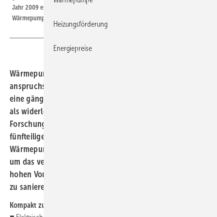
Jahr 2009 erfolgte im Zuge der zweiten Sanierung die Installation einer
Wärmepumpe.
Heizungsförderung
Energiepreise
Wärmepumpen sind nur für Neubauten oder energetisch
anspruchsvoll sanierte Gebäude geeignet – so lautet
eine gängige Auffassung, die heute in vielerlei Hinsicht
als widerlegt gelten kann. Auf Basis von fast 20 Jahren
Forschungsarbeit am Fraunhofer ISE begegnet diese
fünfteilige Serie häufigen Vorurteilen beim Einsatz von
Wärmepumpen im Bestand. In der ersten Folge geht es
um das vermeintliche Hauptausschlusskriterium der
hohen Vorlauftemperaturen sowie die Ausgangslage im
zu sanierenden Gebäude.
Kompakt zusammengefasst