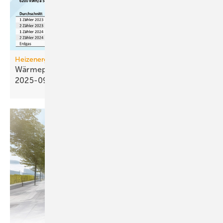
Heizenergiekosten
Wärmepumpen­strom-/Gas­preis-Baro­meter
2025-09