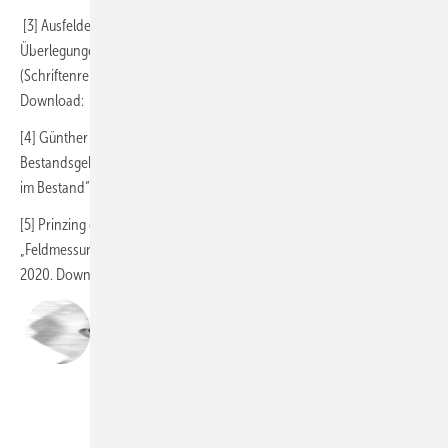
[3] Ausfelder et al. (Hrsg.): Sektorkopplung – Untersuchungen und
Überlegungen zur Entwicklung eines ­integrierten Energiesystems
(Schriftenreihe Energiesysteme der Zukunft): München, 2017.
Download:
www.bit.ly/tga1383
[4] Günther et al., Fraunhofer ISE: Wärmepumpen in
Bestandsgebäuden: ­Ergebnisse aus dem Forschungsprojekt „WPsmart
im Bestand“; 2020. Download:
www.bit.ly/tga1384
[5] Prinzing et al., OST – Ostschweizer Fachhochschule: Bericht
„Feldmessungen von Wärmepumpen-Anlagen Heizsaison 2019/20“:
2020. Download:
www.bit.ly/tga1385
Dr.-Ing. Marek Miara
ist Business Developer Heat Pumps am Fraunhofer-
Institut für Solare Energiesysteme ISE, 79110 Freiburg,
www.ise.fraunhofer.de
Marek Miara