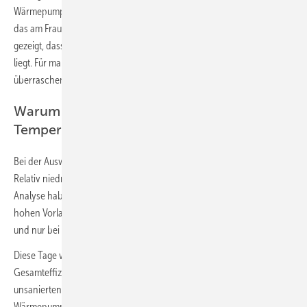
Wärmepumpen in Bestandsgebäuden (Ein- und Zweifamilienhäuser),
das am Fraunhofer ISE durchgeführt wurde, haben unter anderem
gezeigt, dass die erreichte mittlere Effizienz der Geräte relativ hoch
liegt. Für manche auf den ersten Blick wahrscheinlich sogar
überraschend hoch.
Warum die maximal erforderliche
Temperatur nicht entscheidend ist
Bei der Auswertung der Messdaten gab es noch eine Überraschung:
Relativ niedrige mittlere Vorlauftemperaturen. Nach tiefergehender
Analyse haben sich zwar auch die – oft als notwendig erachteten –
hohen Vorlauftemperaturen gezeigt, aber nur an den kältesten Tagen
und nur bei einigen Wärmepumpenanlagen.
Diese Tage waren allerdings so selten, dass sie auf die
Gesamteffizienz der Anlagen kaum einen Einfluss hatten. Selbst bei
unsanierten Wohngebäuden mit alten Heizkörpern mussten
Wärmepumpen eine Vorlauftemperatur von lediglich ca. 55 °C