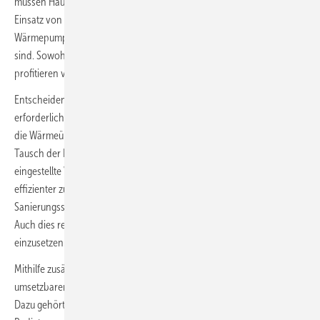
müssen Häuser aber auch nicht umfassend saniert sein, um für den
Einsatz von Wärmepumpen infrage zu kommen. Natürlich ist der
Wärmepumpenbetrieb umso effizienter, je geringer die Wärmeverluste
sind. Sowohl das Portemonnaie der Bewohner als auch die Ökologie
profitieren von einem möglichst geringen Einsatz von Heizenergie.
Entscheidend für den Einsatz von Wärmepumpen sind aber die
erforderlichen Heizkreistemperaturen. In vielen alten Häusern sind
die Wärmeübergabesysteme überdimensioniert. Dadurch ist es beim
Tausch der Heizungsanlage meistens möglich, die im System
eingestellte Vorlauftemperatur abzusenken und die Wärmepumpe
effizienter zu betreiben. In vielen weiteren Fällen wurden bereits
Sanierungsschritte, etwa ein Austausch der Fenster, unternommen.
Auch dies reicht häufig aus, um eine Wärmepumpe effizient
einzusetzen.
Mithilfe zusätzlicher, relativ kostengünstiger und kurzfristig
umsetzbarer Maßnahmen lässt sich die Effizienz positiv beeinflussen.
Dazu gehört auch der Austausch einzelner Heizkörper. Moderne