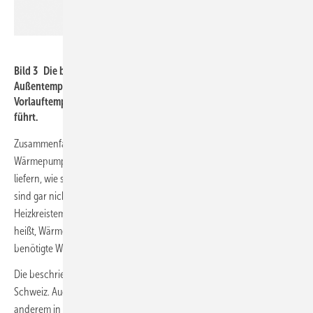
Fraunhofer ISE
Bild 3 Die benötigte Heizwärme wird zu 75 bis 90 % bei moderaten
Außentemperaturen bereitgestellt. Dabei sind die erforderlichen
Vorlauftemperaturen nicht sehr hoch, was zu guten Effizienzen
führt.
Zusammenfassend sind zwei Schlüsse zu ziehen: Erstens sind
Wärmepumpen in der Lage, auch hohe Heizkreistemperaturen zu
liefern, wie sie an sehr kalten Tagen notwendig sind. Und zweitens
sind gar nicht die maximalen, sondern die mittleren
Heizkreistemperaturen für die Gesamteffizienz ausschlaggebend. Das
heißt, Wärmepumpen können auch in Bestandsgebäuden die
benötigte Wärme mit zufriedenstellender Effizienz bereitstellen.
Die beschriebenen Erkenntnisse bestätigt eine Feldstudie aus der
Schweiz. Auch bei dieser Studie wurden Wärmepumpen unter
anderem in Bestandsgebäuden analysiert. Sehr ähnlich wie bei der