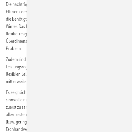
Die nachträgliche Sanierung wird dann vor allem eine Steigerung der
Effizienz der Wärmepumpe mit sich bringen. Wärmepumpen liefern
die benötigte Wärme sowohl im milden Herbst als auch im frostigen
Winter. Das heißt, sie müssen während der ganzen Heizperiode sehr
flexibel reagieren können. Deshalb ist auch eine
Überdimensionierung (außer in Extremfällen) kein großes technisches
Problem.
Zudem sind Wärmepumpen mit Invertertechnologie, die eine
Leistungsregelung der Wärmepumpe ermöglichen und so einen
flexiblen Leistungsbereich mit hoher Effizienz liefern können,
mittlerweile fast zum Standard geworden.
Es zeigt sich also, dass Wärmepumpen auch in Bestandsgebäuden
sinnvoll einsetzbar sind. Dabei ist es zwar grundsätzlich immer besser,
zuerst zu sanieren, aber es ist nicht zwingend notwendig. In den
allermeisten Fällen ist eine gute Wärmepumpenlösung auch unsaniert
(bzw. geringfügig saniert) realisierbar. Es gibt mittlerweile viele
Fachhandwerker, die auf solche Fälle spezialisiert sind.