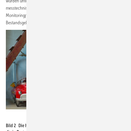
wurden unter anderem grob 300 Wärmepumpenanlagen im Feld
messtechnisch untersucht und analysiert. Besonders die aktuellen
Monitoringprojekte waren dabei Wärmepumpen in
Bestandsgebäuden gewidmet.
Bundesverband Wärmepumpe (BWP)
Bild 2 Die heutigen Wärmepumpen sind in der Regel in der Lage,