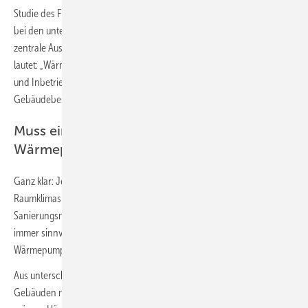
Studie des Fraunhofer ISE lagen die maximalen Heizkreistemperaturen
bei den untersuchten Wärmepumpen mit Heizkörpern um 55 °C. Die
zentrale Aussage der Autoren der Ostschweizer Fachhochschule
lautet: „Wärmepumpen können bei ordentlicher Planung, Installation
und Inbetriebnahme fossile Heizungsanlagen auch im
Gebäudebestand effizient ersetzen.“
Muss ein Haus vor der Installation einer
Wärmepumpe energetisch saniert sein?
Ganz klar: Je weniger Energie für die Erzeugung eines angenehmen
Raumklimas benötigt wird, desto besser. Deshalb sind
Sanierungsmaßnahmen zur Reduzierung des Heizenergiebedarfs
immer sinnvoll. Dies gilt für alle Heizsysteme, nicht nur für
Wärmepumpen.
Aus unterschiedlichen Gründen ist eine (Voll)Sanierung von
Gebäuden manchmal nicht kurzfristig möglich. Glücklicherweise