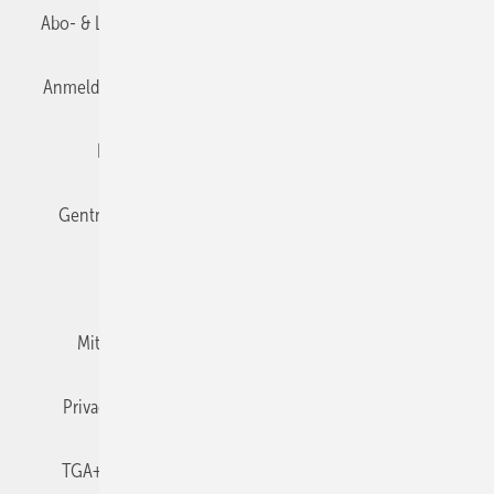
Abo- & Leserservice
AGB
Alle Inhalte chronologisch
Anmelden
Anmeldung & Registrierung
Datenschutz
Editor's choice
E-Paper
Fachbeiträge
Gentner Verlag
Impressum
Karriere bei Gentner
Team
Mediaservice
Mitgliedschaften und Engagement
Newsletter
Privacy Manager
RSS-Feed
TGA+E abonnieren
TGA+E-WissensCheck
Veranstaltungen / Webinare