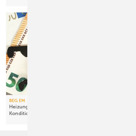
BEG EM
Heizungs­förderung mit de­gres­siven
Kondi­tionen