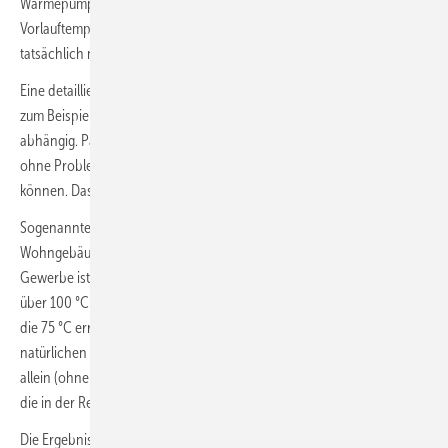
Wärmepumpen eigentlich die in Bestandsgebäuden notwendigen
Vorlauftemperaturen liefern? Und zum anderen: Wie hoch sind die
tatsächlich notwendigen Vorlauftemperaturen in der Praxis?
Eine detaillierte Antwort auf die erste Frage ist von vielen Aspekten –
zum Beispiel der Art des Kältemittels oder des Kompressors –
abhängig. Pauschal kann man sagen, dass Standard-Wärmepumpen
ohne Probleme eine Vorlauftemperatur von 55 bis 60 °C erreichen
können. Das ist ein eher konservativer Richtwert.
Sogenannte Hochtemperatur-Wärmepumpen für den Einsatz in
Wohngebäuden können ca. 65 bis 70 °C erzielen (in Industrie und
Gewerbe ist dieser Begriff dagegen für Wärmepumpen reserviert, die
über 100 °C erreichen). Auf dem Markt sind auch Geräte verfügbar,
die 75 °C erreichen können – zum Beispiel Wärmepumpen mit dem
natürlichen Kältemittel Propan. Die heutigen Wärmepumpen sind also
allein (ohne den zusätzlichen direktelektrischen Heizstab) in der Lage,
die in der Regel notwendigen Temperaturniveaus zu erreichen.
Die Ergebnisse aus einem umfangreichen Feldmonitoring von