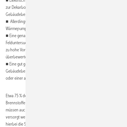
■ Elektrisch angetriebene Wärmepumpen sind ein wichtiger Schlüssel
zur Dekarbonisierung des Gebäudesektors und damit auch für den
Gebäudebestand.
■ Allerdings existieren zahlreiche Vorbehalte gegen den Einsatz von
Wärmepumpen in noch nicht energetisch vollsanierten Gebäuden.
■ Eine genauere Analyse auf wissenschaftlicher Basis und auch
Felduntersuchungen zeigen jedoch, dass der gewichtigste Vorbehalt –
zu hohe Vorlauftemperaturanforderungen – falsch, überholt oder
überbewertet ist.
■ Eine gut geplante Heizungsmodernisierung mit Wärmepumpen im
Gebäudebestand wird in aller Regel nicht an technischen Hürden
oder einer aus ökologischer Sicht zu geringen Effizienz scheitern.
Etwa 75 % der Wohnfläche werden heute noch mit fossilen
Brennstoffen beheizt. In den kommenden zwei bis drei Jahrzehnten
müssen auch diese Wohnungen vollständig durch CO
-freie Wärme
2
versorgt werden. Die Wärmepumpe ist neben CO
-freier Fernwärme
2
hierbei die Schlüsseltechnologie.