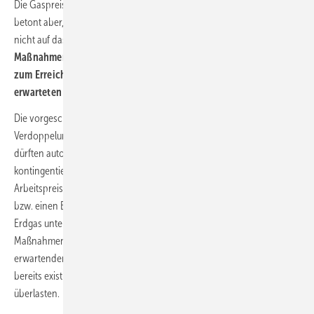
Die Gaspreisbremse soll ab März 2023 folgen. Die Gaskommission
betont aber, dass die Kostenbelastung der Gasverbraucher damit
nicht auf das Vorkrisenniveau reduziert werde.
Vielmehr sollen die
Maßnahmen die besonders hohen Belastungen abfedern, die bis
zum Erreichen der „neuen Normalität“, also des mittelfristig
erwarteten Kostenniveaus, auf die Gasverbraucher zukommen.
Die vorgeschlagenen Maßnahmen führen in etwa zu einer
Verdoppelung der Bezugskosten bei Erdgas und Fernwärme. Sie
dürften automatisch auslaufen, sobald die Gaspreise unter die
kontingentierten Garantiepreise von 12 Ct/kWh für Haushalte (Brutto-
Arbeitspreis inklusive aller staatlich induzierten Preisbestandteile)
bzw. einen Brutto-Arbeitspreis von 9,5 Ct/kWh für Fernwärme bzw. bei
Erdgas unter 7 Ct/kWh für Industriekunden fallen. Mit den
Maßnahmen soll verhindert werden, dass die im kommenden Jahr zu
erwartenden massiven Preisanstiege (bzw. das Durchschlagen der
bereits existierenden Preisanstiege) Wirtschaft und Gesellschaft
überlasten.