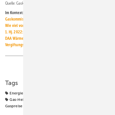
Quelle: Gaskommission, IG BCE / jv
Im Kontext:
Gaskommission fordert auch Steigerung der Gebäudeeffizienz
Wie viel vom Wärmepumpenstrom liefert die eigene PV-Anlage?
1. Hj. 2022: Gaspreise für Haushalte um 17,7 % gestiegen
DAA WärmeIndex: Fossile Heizungen wieder stärker gefragt
Vergiftungsgefahr durch Heiz-Experimente
Teilen
Link kopieren
Tags
Energiepreise
Energieträger
Erdgas
Fernwärme
Gas-Heizung
Gaskrise
Gaspreisbremse
Gaspreise
Gasversorgungskrise