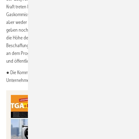
Kraft treten kann. Gegenüber dem ursprünglichen Vorschlag der
Gaskommission gibt es eine Reihe technischer Anpassungen. Es wird
aber weder ein Einzelantragsverfahren auf Unternehmensebene
geben noch Änderungen an dem Vorschlag der Gaskommission für
die Höhe des entlastbaren Kontingents (70 %) und den
Beschaffungspreis (7 Ct/kWh). Unternehmen müssen die Teilnahme
an dem Programm bei ihrem Versorger jedoch anmelden (Opt-In)
und öffentlich machen.
● Die Kommission schlägt außerdem vor, die Unterstützung nur
Unternehmen zu gewähren, die die betroffenen Standorte erhalten.