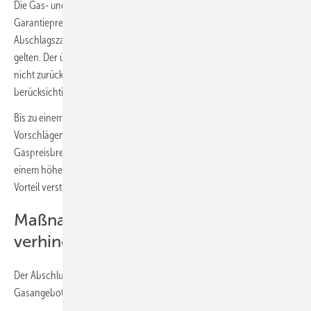
Die Gas- und Wärmepreisbremse ab März 2023 (kontingentierte
Garantiepreise) soll für 80 % der Jahresverbrauchsprognose, die der
Abschlagszahlung aus September 2022 zugrunde gelegt wurde,
gelten. Der über den Garantiepreis indirekt erhaltene Betrag muss
nicht zurückgezahlt werden. Den „Rabatt“ soll der Versorger
berücksichtigen und dem Bund zur Erstattung in Rechnung gestellt.
Bis zu einem Einkommen von 72 000 Euro sollen nach den
Vorschlägen der Gaskommission beide Entlastungsstufen der
Gaspreisbremse und der Wärmepreisbremse steuerfrei bleiben. Bei
einem höheren Einkommen sollen die Vergünstigungen als geldwerter
Vorteil versteuert werden.
Maßnahmen, um Gasmangel zu
verhindern
Der Abschlussbericht stellt außerdem Maßnahmen zur Steigerung des
Gasangebotes sowie zur Senkung der Nachfrage in den Fokus: