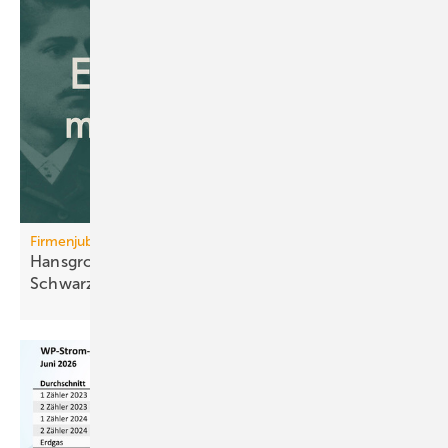
Firmenjubiläum
Hansgrohe: 125 Jahre Sa­ni­tär­tech­nik aus dem
Schwarz­wald