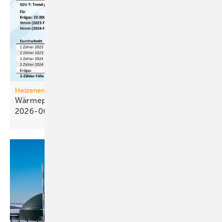
Heizenergiekosten
Wärmepumpen­strom-/Gas­preis-Baro­meter
2026-06