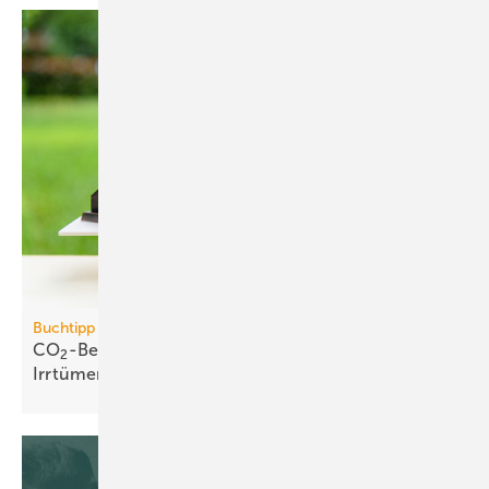
Buchtipp
CO
-Bepreisung: neues Buch wider­legt 5 zent­rale
2
Irr­tümer