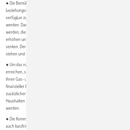
● Die Bemühungen, in Europa gemeinsam Gas zu beschaffen,
beziehungsweise zusätzliche Gasmengen in Deutschland und Europa
verfügbar zu machen, sollten konsequent weiter vorangetrieben
werden. Darüber hinaus sollten alle sinnvollen Maßnahmen ergriffen
werden, die Stromerzeugungskapazitäten in Deutschland kurzfristig zu
erhöhen und gleichzeitig die Notwendigkeit von Gasverstromung zu
senken. Der Ausbau erneuerbarer Energien sollte dabei im Fokus
stehen und erheblich beschleunigt werden.
● Um das nationale Gas-Einsparziel von mindestens 20 % zu
erreichen, sollen Verbraucher besser und in kürzeren Abständen über
ihren Gas- und Heizwärmeverbrauch informiert werden. Mittels
finanzieller Boni (Einsparprämien) in Form eines Festbetrages soll ein
zusätzlicher Anreiz geschaffen werden, das Einsparziel vor allem in
Haushalten zu erreichen, deren Wärmekosten generell übernommen
werden.
● Die Kommission empfiehlt zusätzlich transformative Schritte, die
auch kurzfristig Gas einsparen. Dazu zählen Investitionen in