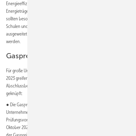
Energieeffizienz und Heizungstechnologien, einen Wechsel der
Energieträger und die Sanierung von Gebäuden. Priorisiert werden
sollten besonders ineffizient gasbeheizte Mehrfamilienhäuser sowie
Schulen und Krankenhäuser. Zudem sollen die Fördermöglichkeiten
ausgeweitet und eine Strategie zur Nutzung von Abwärme entwickelt
werden.
Gaspreisbremse für Unternehmen
Für große Unternehmen soll die Gaspreisbremse ab dem 1. Januar
2023 greifen. Sie wurde von der Kommission in ihrem
Abschlussbericht spezifiziert und an bestimmte Bedingungen
geknüpft:
● Die Gaspreisbremse für große industrielle Verbraucher (rund 25 000
Unternehmen) stand zunächst noch unter dem beihilferechtlichen
Prüfungsvorbehalt der EU. Dazu konnte die Bundesregierung Ende
Oktober 2022 eine Verständigung erzielen, sodass der Grundgedanke
der Gaspreisbremse für Unternehmen wie geplant zum 1. Januar in