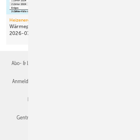
Heizenergiekosten
Wärmepumpen­strom-/Gas­preis-Baro­meter
2026-07
Abo- & Leserservice
AGB
Alle Inhalte chronologisch
Anmelden
Anmeldung & Registrierung
Datenschutz
Editor's choice
E-Paper
Fachbeiträge
Gentner Verlag
Impressum
Karriere bei Gentner
Team
Mediaservice