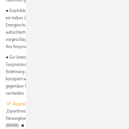
● Empfohlen wird außerdem ein Kündigungsmoratorium: Mindestens
ein halbes Jahr Zeit sollte Privathaushalten gewährt werden, um ihre
Energieschulden zu begleichen. Diese Hilfe muss so lange
aufrechterhalten werden, bis das von Bundesregierung
vorgeschlagene Wohngeld Plus voll administrierbar ist und Bürger
ihre Ansprüche tatsächlich auch ausbezahlt bekommen.
● Für Unternehmen soll ab dem 1. Januar 2023 bis zum Ende der
Gaspreisbremse ein Härtefallprogramm aufgelegt werden, das in
Anlehnung an die Kreditprogramme aus der Corona-Pandemie
konzipiert werden kann. Eine Günstigerstellung von Gasverbrauchern
gegenüber Verbrauchern anderer Energieträger gelte es zu
vermeiden.
Download des Abschlussberichts der Gaskommission
„ExpertInnen-Kommission Gas und Wärme: Sicher durch den Winter“.
Herausgeber: Bundesministerium für Wirtschaft und Klimaschutz
(BMWK). ■