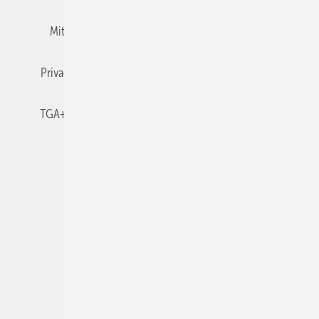
Mitgliedschaften und Engagement
Newsletter
Privacy Manager
RSS-Feed
TGA+E abonnieren
TGA+E-WissensCheck
Veranstaltungen / Webinare
© 2026 TGA+E Fachplaner