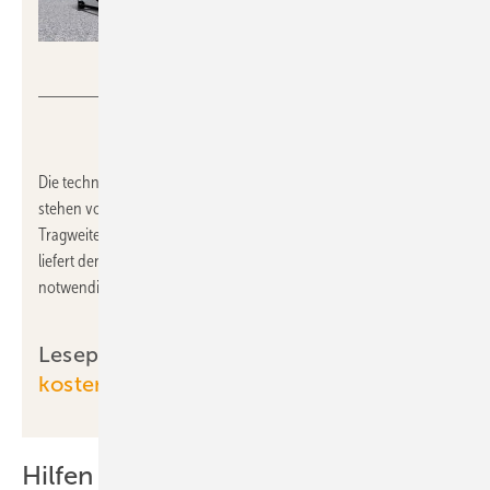
GV
Die technische und elektrotechnische Gebäudeausrüstung
stehen vor einem Transformationsprozess mit enormer
Tragweite und Verantwortung für die Energiewende. TGA+E
liefert den Akteuren aus beiden Disziplinen das gemeinsam
notwendige Wissen.
Leseprobe TGA+E-Fachplaner:
Jetzt
kostenlos zum Download
Hilfen für überforderte Verbraucher