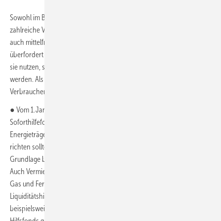
Sowohl im Bereich der Haushalte als auch der Unternehmen dürfte es
zahlreiche Verbraucher geben, die mit dem „New Normal“, also dem
auch mittelfristig voraussichtlich hohen Niveau der Energiekosten,
überfordert sein werden. Unabhängig davon, welchen Energieträger
sie nutzen, sollten sie aus Sicht der Gaskommission weiter entlastet
werden. Als flankierende Maßnahmen empfiehlt sie deshalb für alle
Verbraucher:
● Vom 1. Januar 2023 bis zum 30. April 2024 soll es einen
Soforthilfefonds geben, der sich unabhängig von der Art des
Energieträgers an Haushalte mit unteren und mittleren Einkommen
richten sollte, die die Belastungen nicht selbst stemmen können.
Grundlage bilden das Einkommen und die Höhe der Energiekosten.
Auch Vermieter, die für ihre Mieter bei extremen Preissteigerungen für
Gas und Fernwärme in Vorleistung gehen, sollen eine zinslose
Liquiditätshilfe erhalten. Ebenso soll es für soziale Dienstleister,
beispielsweise Krankenhäuser oder Pflegeeinrichtungen, einen
Hilfsfonds geben.