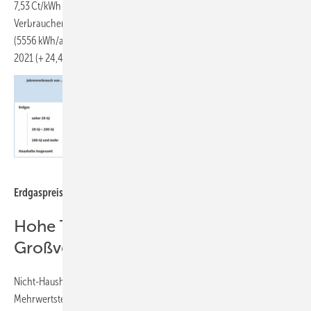
7,53 Ct/kWh 26,6 % mehr als im 2. Halbjahr 2021. Aber auch die kleinen
Verbraucher mit einem Jahresverbrauch von weniger als 20 GJ/a
(5556 kWh/a) zahlten mit 11,27 Ct/kWh deutlich mehr als im 2. Halbjahr
2021 (+ 24,4 %).
Statistisches Bundesamt
Erdgaspreise für private Haushalte in Ct/kWh.
Hohe Teuerung bei
Großverbrauchern
Nicht-Haushaltskunden zahlten für Erdgas im 1. Halbjahr 2022 ohne
Mehrwertsteuer und andere abzugsfähige Steuern durchschnittlich