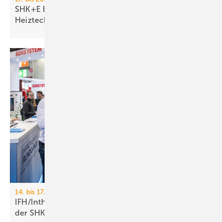
SHK+E Essen 2026: Sanitär-, Wasser-, Luft- und
Heiztechnik
14. bis 17. April 2026, Nürnberg
IFH/Intherm: 400+ Aus­stel­ler zei­gen die Zu­kunft
der
SHK-Branche