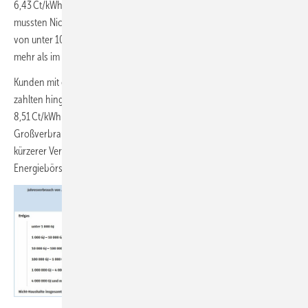
6,43 Ct/kWh. Das waren 38,9 % mehr als im 2. Halbjahr 2021. Dabei
mussten Nicht-Haushaltskunden mit einem geringen Jahresverbrauch
von unter 1000 GJ/a (278 MWh) 6,27 Ct/kWh zahlen, das waren 15,0 %
mehr als im 2. Halbjahr 2021.
Kunden mit einem Verbrauch von über 4 Mio. GJ/a (1,1 Mio. MWh/a)
zahlten hingegen 49,8 % mehr als im 2. Halbjahr 2021 und mit
8,51 Ct/kWh sogar deutlich mehr als kleinere Verbraucher.
Großverbraucher sind aufgrund kurzfristigerer Beschaffung und
kürzerer Vertragslaufzeiten stärker von den Preissteigerungen an den
Energiebörsen betroffen.