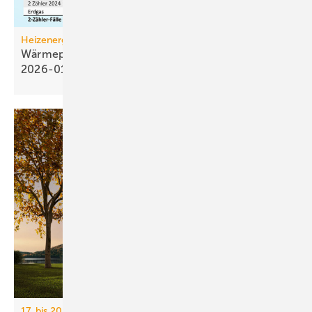
Heizenergiekosten
Wärmepumpen­strom-/Gas­preis-Baro­meter
2026-01
17. bis 20. März 2026, Messe Essen