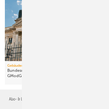
Gebäudemodernisierungsgesetz
Bundesrats­aus­schüsse: 67 Kritik­punkte zum
GModG-Entwurf
Abo- & Leserservice
AGB
Alle Inhalte chronologisch