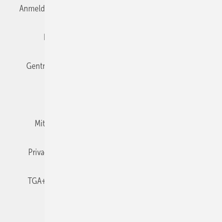
Anmelden
Anmeldung & Registrierung
Datenschutz
Editor's choice
E-Paper
Fachbeiträge
Gentner Verlag
Impressum
Karriere bei Gentner
Team
Mediaservice
Mitgliedschaften und Engagement
Newsletter
Privacy Manager
RSS-Feed
TGA+E abonnieren
TGA+E-WissensCheck
Veranstaltungen / Webinare
© 2026 TGA+E Fachplaner