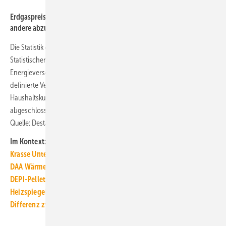
Statistisches Bundesamt
Erdgaspreise für Nicht-Haushaltskunden ohne Mehrwertsteuer und
andere abzugsfähige Steuern in Ct/kWh.
Die Statistik der Erdgasdurchschnittspreise wird seit 2020 vom
Statistischen Bundesamt durchgeführt. Hierfür werden bei
Energieversorgern alle Verkaufspreise für nach dem Jahresverbrauch
definierte Verbrauchsgruppen für private Haushalte und Nicht-
Haushaltskunden, sowohl für Bestandskunden als auch neu
abgeschlossene Verträge, erhoben. ■
Quelle: Destatis / jv
Im Kontext:
Krasse Unterschiede bei Gaspreisen und Strompreisen
DAA WärmeIndex: Fossile Heizungen wieder stärker gefragt
DEPI-Pelletpreis 2022-10: Holzpellets kosten 743,81 Euro/t
Heizspiegel 2022: Heizen mit Gas doppelt so teuer wie 2020
Differenz zwischen Energiebedarf und -verbrauch – warum?