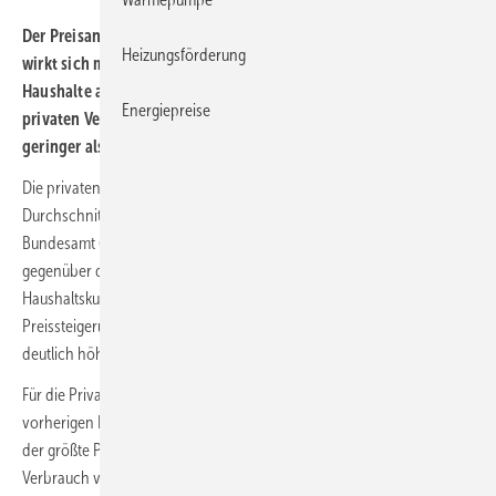
Der Preisanstieg für Erdgas an den Energiebörsen seit Mitte 2020
Heizungsförderung
wirkt sich mittlerweile auch stärker auf die Preise für private
Haushalte aus. Aufgrund der längerfristigen Verträge der
Energiepreise
privaten Verbraucher sind die Preissteigerungen aber noch
geringer als für Nicht-Haushalte.
Die privaten Haushalte in Deutschland haben im 1. Halbjahr 2022 im
Durchschnitt 8,04 Ct/kWh für Erdgas gezahlt. Wie das Statistische
Bundesamt (
Destatis
) weiter mitteilt, stiegen die Gaspreise damit
gegenüber dem 2. Halbjahr 2021 um 17,7 %. Bei den Nicht-
Haushaltskunden, also vor allem Unternehmen und Behörden, fiel die
Preissteigerung für Gas mit + 38,9 % im Vergleich zum 2. Halbjahr 2021
deutlich höher aus.
Für die Privathaushalte waren im 1. Halbjahr 2021 im Vergleich zum
vorherigen Halbjahr die Kosten für Energie und Vertrieb mit + 30,5 %
der größte Preistreiber. Insbesondere die Haushalte mit einem
Verbrauch von mehr als 200 GJ/a (55 556 kWh/a) zahlten mit