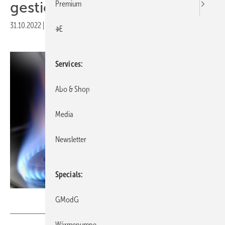
gestiegen
Premium
31.10.2022
|
Druckvorschau
+E
Services
Abo & Shop
Media
Newsletter
Specials
Wolfilser – stock.adobe.com
GModG
Wärmepumpe