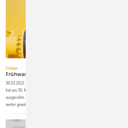
pichitstocker – stock.adobe.com
Erdgas
Frühwarnstufe des Notfallplans Gas
ausgerufen
30.03.2022
-
Das Bundesministerium für Wirtschaft und Klimaschutz
hat am 30. März 2022 die Frühwarnstufe des Notfallplans Gas
ausgerufen. Dies diene der Vorsorge. Die Versorgungssicherheit sei
weiter
gewährleistet.