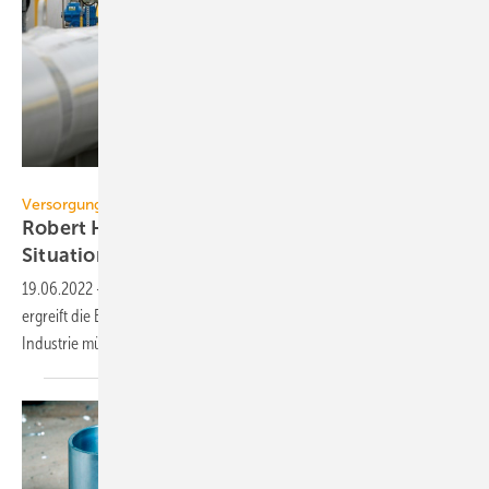
MoiraM – stock.adobe.com
Versorgungsicherheit
Robert Habeck zur Erdgasversorgung: „Die
Situation ist
ernst“
19.06.2022
-
Nach der Drosselung der Gaslieferungen aus Russland
ergreift die Bundesregierung Maßnahmen. Gaskraftwerke und
Industrie müssen den Erdgasverbrauch
senken.