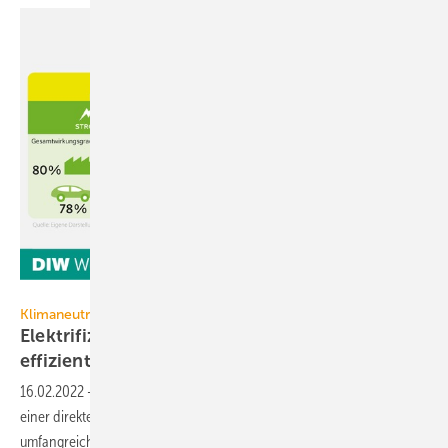
DIW Berlin
Klimaneutralität
Elektrifizierung ist kostengünstigster und
effizientester
Weg
16.02.2022
-
Studie zur fossilfreien Energieversorgung: Die Kosten
einer direkten Elektrifizierung sind niedriger als bei einem
umfangreichen Einsatz von
Wasserstoff.