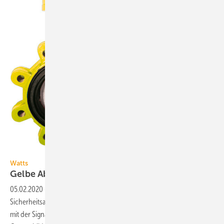
Bild: Watts Water Technologies
Watts
Gelbe Absperrklappe für
Gas
05.02.2020
-
Für häusliche und industrielle Gas-Netze bestehen hohe
Sicherheitsanforderungen. Deshalb sind Gasleitungen in Deutschland
mit der Signalfarbe Gelb zu kennzeichnen. Für ein einheitliches