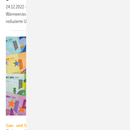
24.12.2022
-
Für Flüssiggas(LPG)-Lieferung per Tanklastwagen zur
Wärmeerzeugung gibt das Bundesfinanzministerium eine auf 7 %
reduzierte Umsatzsteuer an – ohne eine gesetzliche
Grundlage.
Wolfilser – stock.adobe.com
Gas- und Strompreisbremse