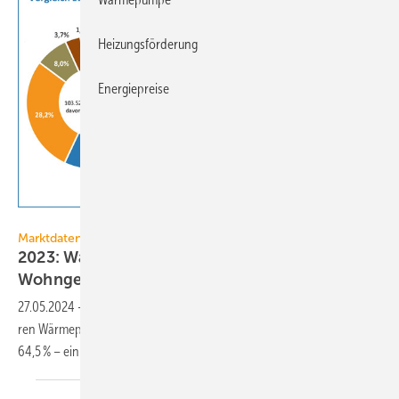
Heizungsförderung
Energiepreise
JV
Marktdaten
2023: Wärmepumpen heizen 64,5 % der neuen
Wohngebäude
27.05.2024
-
Bei den 2023 fertig­gestell­ten Wohn­ge­bäuden domi­nie­
ren Wärme­pumpen als primäres Heiz­sys­tem mit einem An­teil von
64,5 % – ein Zuwachs um 7,6
Prozent­punkte.