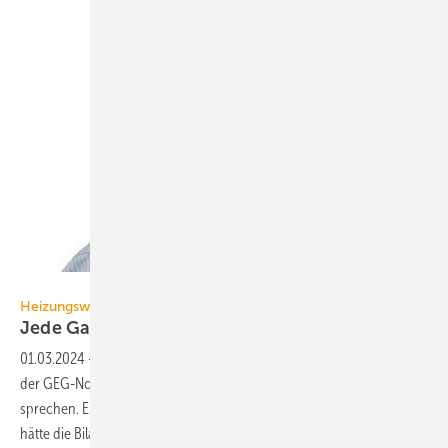
GV
Heizungswende
Jede Gas-Heizung ein
Kostentreiber
01.03.2024
-
Es ist ziemlich unsinnig, von ei­nem durch die Ent­ste­hung
der GEG-Novelle aus­ge­lös­ten Boom bei Gas- und Öl-Hei­zun­gen zu
spre­chen. Einen Boom hat es nicht ge­ge­ben und eine stille Novelle
hätte die Bi­lanz kaum
ver­än­dert.