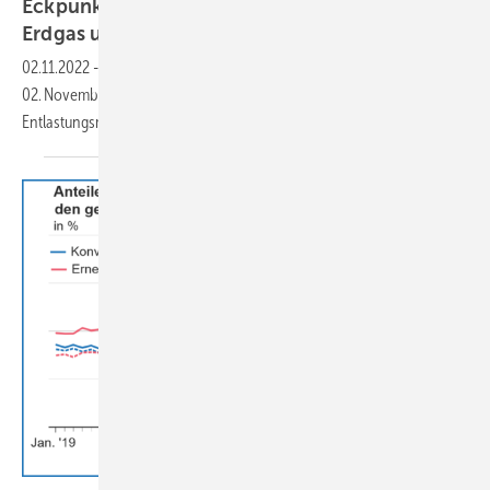
Eckpunkte für Entlastungs­maß­nahmen bei
Erdgas und
Strom
02.11.2022
-
Bundeskanzleramt, BMWK und BMF haben am
02. November 2022 ein „Eckpunktepapier zur Umsetzung der
Entlastungsmaßnahmen Gas und Strom“
vorgelegt.