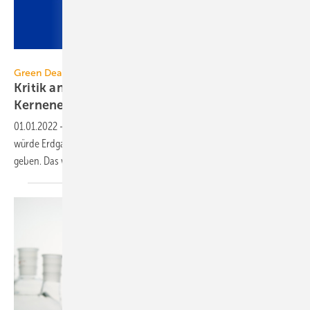
MasterSergeant – stock.adobe.com
Green Deal / Energieträger
Kritik an „grünem Label“ für Erdgas und
Kernenergie
01.01.2022
-
Ein Vorschlag der EU-Kommission zur EU-Taxonomie
würde Erdgas- und Kernkraftwerken den Status „nachhaltige Aktivität“
geben. Das wird scharf
kritisiert.