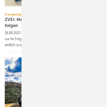
Fokussiert – stock.adobe.com
Energieträger
ZVEI: Mehrwertsteuersenkung auf Strom muss
folgen
18.08.2022
-
Der ZVEI spricht sich dafür aus, die Mehrwertsteuer nicht
nur für Erdgas, sondern auch für Strom zu senken, um die Gesellschaft
wirklich zu
entlasten.