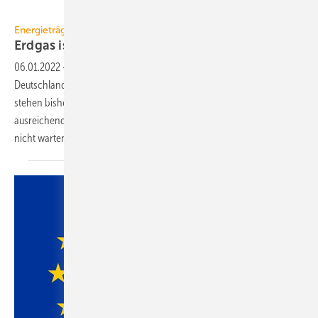
GV
Energieträger
Erdgas ist
angezählt
06.01.2022
-
Erdgas heizt fast die Hälfte aller Wohnungen in
Deutschland, kann hier aber keine Zukunft haben. Klimaneutrale Gase
stehen bisher bestenfalls auf dem Papier zur Verfügung. Bis sie
ausreichend verfügbar und billig werden, kann der Klimaschutz aber
nicht
warten.