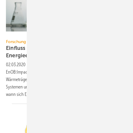
ElementalImaging / E+ / Getty Images
Forschung
Einfluss gelöster und freier Gase auf die
Energieeffizienz
02.03.2020
-
In den nächsten drei Jahren wird im Forschungsprojekt
EnOB:ImpactGas der Einfluss freier und gelöster Gasen in flüssigen
Wärmeträgern auf die Effizienz wärme- und kältetechnischer
Systemen umfassend betrachtet. Danach soll feststehen, ob bzw.
wann sich Entgasungssysteme
rentieren.