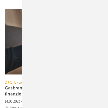
Jost Listemann / Zukunft Gas
GEG-Novelle
Gasbranche warnt vor Klimabremse und
finanzieller
Überforderung
14.03.2023
-
Der aktuelle Entwurf der GEG-Novelle geht nach Ansicht
der deutschen Gaswirtschaft zu weit. Er bedeutet mittelfristig weniger