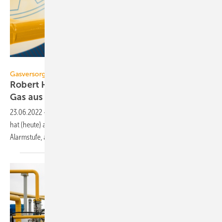
dizfoto1973 – stock.adobe.com
Gasversorgungskrise
Robert Habeck ruft Alarmstufe des Notfallplans
Gas
aus
23.06.2022
-
Das Bundesministerium für Wirtschaft und Klimaschutz
hat (heute) am 23. Juni 2022 die zweite Stufe des Notfallplans Gas, die
Alarmstufe,
ausgerufen.