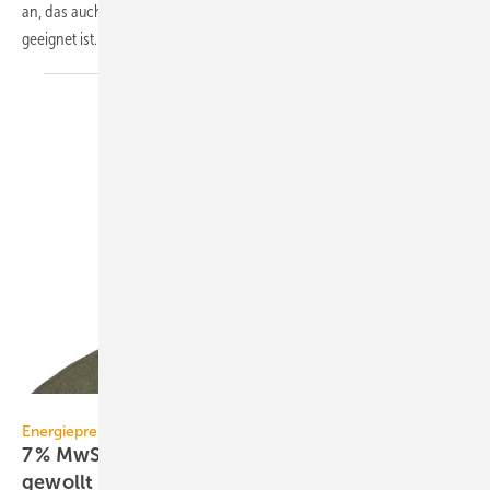
an, das auch für Wasserstoff und Erdgas-Wasserstoff-Gemische
geeignet
ist.
GV
Energiepreise
7 % MwSt. für LPG, „weil es der Gesetzgeber so
gewollt
hätte“