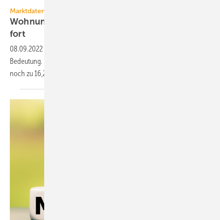
Statistisches Bundesamt
Marktdaten
Wohnungsneubau: Abkehr vom Gas setzt sich
fort
08.09.2022
-
Heizen mit Gas verliert im Wohnungsneubau an
Bedeutung. Im 1. Halbjahr 2022 genehmigte Wohngebäude sollen nur
noch zu 16,2 % primär mit Gas beheizt
werden.