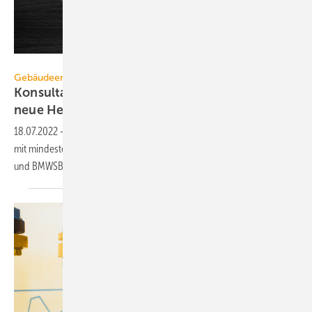
nikkytok– stock.adobe.com
Gebäudeenergiegesetz
Konsultation zu 65 % erneuerbare Energie für
neue
Heizungen
18.07.2022
-
Ab dem 1. Januar 2024 soll jede neu eingebaute Heizung
mit mindestens 65 % erneuerbaren Energien betrieben werden. BMWK
und BMWSB haben dazu eine öffentliche Konsultation
eingeleitet.