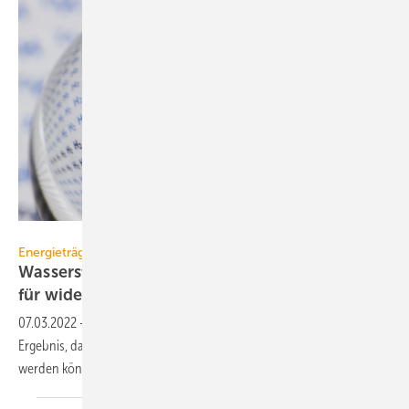
Wirestock – stock.adobe.com
Energieträger
Wasserstoff: DVGW erklärt Champagner-Status
für
widerlegt
07.03.2022
-
Eine Studie im Auftrag des DVGW kommt zu dem
Ergebnis, dass ab 2030 der Wasserstoffbedarf mehr als gedeckt
werden könne. Aber überwiegend aus
Importen.