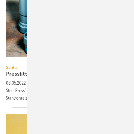
Sanha
Sanha
Pressfittings für dickwandige
Stahlrohre
08.05.2022
-
Mit den C-Stahl-Pressfittings der Press-Systeme „Heavy
Steel Press“ und „Heavy Steel Press Gas“ lassen sich dickwandige
Stahlrohre zeitsparend
verpressen.