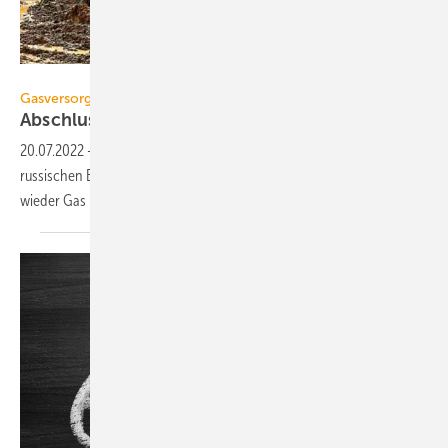
fotowunsch - stock.adobe.com
Gasversorgungskrise
Abschluss der Wartung von Nord Stream
1
20.07.2022
-
Morgen sollen laut DVWG die Wartungsarbeiten an der
russischen Erdgaspipeline enden. Das bedeutet aber nicht, dass
wieder Gas nach Deutschland
fließt.