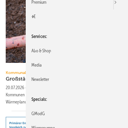
Premium
+E
Services
Abo & Shop
Media
Robert Poorten - stock.adobe.com
Kommunale Wärmeplanung
Großstädte ver­ab­schie­den sich vom
Gas
Newsletter
20.07.2026
-
Eine Finanztip-Auswertung zeigt: Die größ­ten deut­schen
Kom­mu­nen hal­ten trotz Ände­run­gen am ”Heizungs­gesetz“ an einer
Specials
Wärme­pla­nung ohne Erd­gas
fest.
GModG
Wärmepumpe