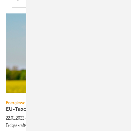
bierwirm – stock.adobe.com
Energiewende
EU-Taxonomie betrifft auch den
Wärmemarkt
22.01.2022
-
Der Vorschlag der EU-Kommission zur EU-Taxonomie für
Erdgaskraftwerke wird auch für den Gebäudesektor und den