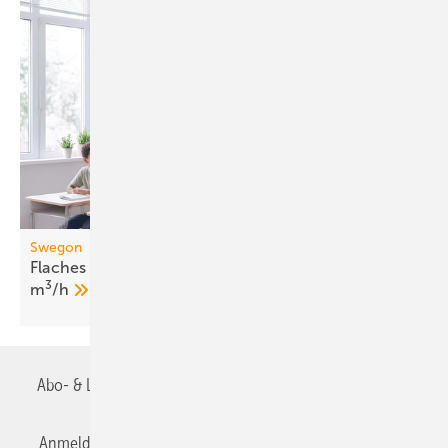
Swegon
Flaches dezentrales Lüftungsgerät bis 1050
3
m
/h
Abo- & Leserservice
AGB
Alle Inhalte chronologisch
Anmelden
Anmeldung & Registrierung
Datenschutz