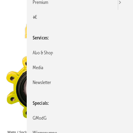
Premium
+E
Services
Abo & Shop
Media
Newsletter
Specials
GModG
Bild: Watts Water Technologies
Watts / Socla: Absperrklappe Sylax GAS.
Wärmepumpe