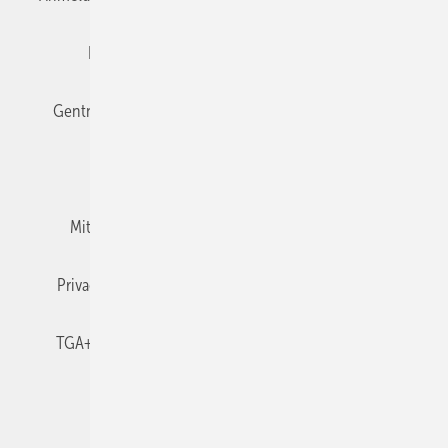
Editor's choice
E-Paper
Fachbeiträge
Gentner Verlag
Impressum
Karriere bei Gentner
Team
Mediaservice
Mitgliedschaften und Engagement
Newsletter
Privacy Manager
RSS-Feed
TGA+E abonnieren
TGA+E-WissensCheck
Veranstaltungen / Webinare
© 2026 TGA+E Fachplaner