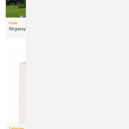
Raab
Abgassystem für bis zu 6,5 m freie
Auskragung
Zehnder