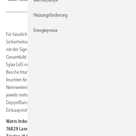
Heizungsförderung
Energiepreise
Für häusliche und industrielle Gas-Netze bestehen hohe
Sicherheitsanforderungen. Deshalb sind Gasleitungen in Deutschland
mit der Signalfarbe Gelb zu kennzeichnen. Für ein einheitliches
Gesamtbild führt die Watts-Marke Socla ihre Absperrklappen
Sylax GAS nun beschichtet in gelber Farbe (RAL 1018). Mit der
Beschichtung eignet sich Sylax GAS für härteste Ansprüche auch in
feuchten Kellern. Lieferbar sind die Absperrklappen in den
Nennweiten DN 32 bis DN 150 sowie DN 200 bis DN 300. Sie besitzen
jeweils mehrere Anschlussoptionen: Zentrier- und Gewinde­augen,
Doppelflanschgehäuse sowie eine senk- und eine waagerechte
Einbauposition.
Watts Industries Deutschland
76829 Landau