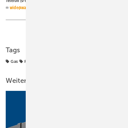
Telefon (0 63 41) 9 65 60
wide@wattswater.com
Teilen
Link kopieren
Tags
Gas
Produkte
Watts
Weitere Inhalte