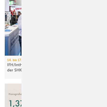
14. bis 17. April 2026, Nürnberg
IFH/Intherm: 400+ Aus­stel­ler zei­gen die Zu­kunft
der
SHK-Branche