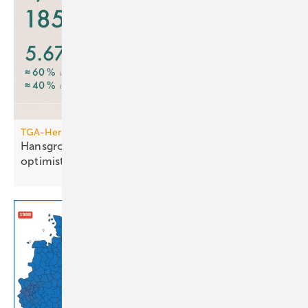
TGA-Hersteller
Hansgrohe: trotz leichtem Um­satz­rück­gang
opti­mis­tisch