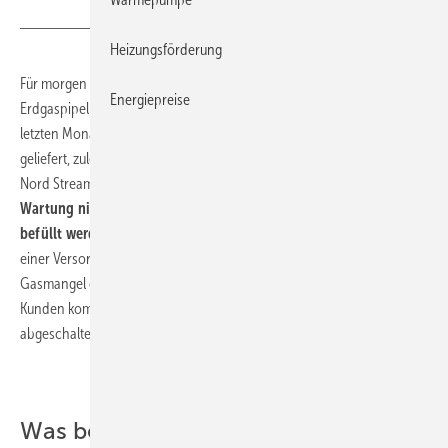
Heizungsförderung
Für morgen ist der Abschluss der Wartungsarbeiten an der russischen
Energiepreise
Erdgaspipeline Nord Stream 1 geplant. Russland hat bereits in den
letzten Monaten sukzessive weniger Erdgas als vertraglich vereinbart
geliefert, zuletzt noch 40 % der Maximalleistung über die
Nord Stream 1.
Nimmt Russland die Gaslieferung auch nach der
Wartung nicht wieder auf, können die Speicher nicht weiter
befüllt werden.
In den Monaten Januar und Februar käme es zu
einer Versorgungslücke. Nach derzeitiger Rechtslage muss der
Gasmangel durch Liefereinschränkungen bei nicht-geschützten
Kunden kompensiert werden. Zunächst müssen die Gaskraftwerke
abgeschaltet werden, und Industriekunden bekämen weniger Gas.
Was bedeutet das genau für