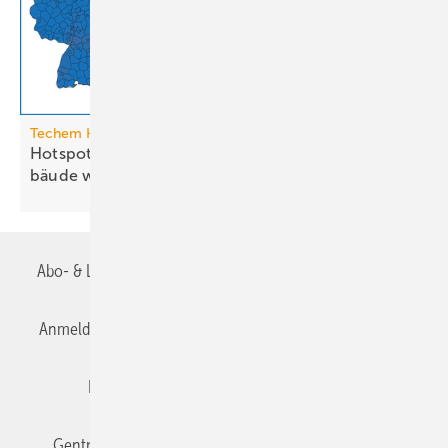
Techem Hitzeatlas
Hotspots: Wo Hitze zur Heraus­for­de­rung im Ge­
bäude
wird
Abo- & Leserservice
AGB
Alle Inhalte chronologisch
Anmelden
Anmeldung & Registrierung
Datenschutz
Editor's choice
E-Paper
Fachbeiträge
Gentner Verlag
Impressum
Karriere bei Gentner