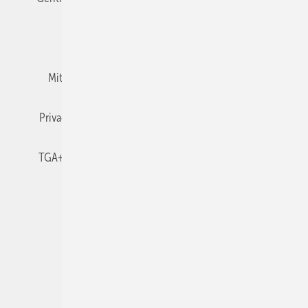
Team
Mediaservice
Mitgliedschaften und Engagement
Newsletter
Privacy Manager
RSS-Feed
TGA+E abonnieren
TGA+E-WissensCheck
Veranstaltungen / Webinare
© 2026 TGA+E Fachplaner