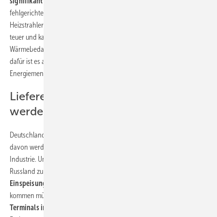
signifikant reduziert werden.
Als vollkommen falsch und
fehlgerichtet stufen wir Entwicklungen ein, mit elektrischen
Heizstrahlern überwintern zu wollen, denn mit Strom zu heizen ist
teuer und kann zu Überlastungen des System führen. Mit
Wärmebedarfsspitzen kann das Gasnetz viel besser umgehen, denn
dafür ist es ausgelegt. Es liefert an kalten Wintertagen die dreifache
Energiemenge wie das Stromnetz.“
Liefereinbußen müssen kompensiert
werden
Deutschland verbraucht rund 1000 TWh Gas pro Jahr; ungefähr 30 %
davon werden für das Heizen benötigt, knapp 40 % nutzt die
Industrie. Um Bedarfslücken beim Ausbleiben von Mengen aus
Russland zu schließen, wird es weiterhin zu einer
erhöhten
Einspeisung aus Norwegen, Belgien und den Niederlanden
kommen müssen. Auch die Anbindung der schwimmenden
LNG-
Terminals in Wilhelmshaven und Brunsbüttel
werden für