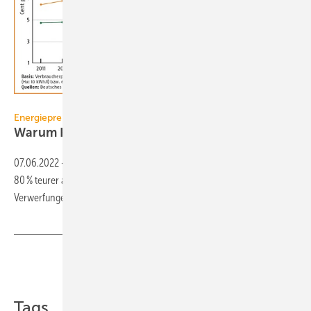
Deutsches Pelletinstitut
Energiepreise
Warum Holzpellets aktuell so teuer
sind
07.06.2022
-
Mit 393,25 Euro/t waren Holzpellets im Mai 2022 über
80 % teurer als im Vorjahr. Das DEPI sieht den Hauptgrund in
Verwerfungen der
Energiemärkte.
Teilen
Link kopieren
Tags