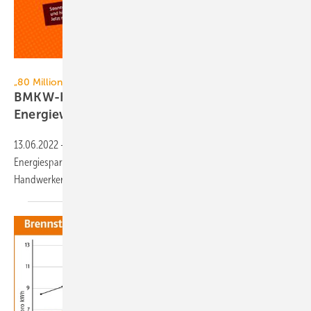
BMWK
„80 Millionen gemeinsam für Energiewechsel“
BMKW-Kampagne: So kann jeder Einzelne zur
Energiewende
beitragen
13.06.2022
-
Robert Habeck ruft mit neuer Kampagne zum
Energiesparen auf. Der Beitrag listet die für Planer und SHK-
Handwerker relevanten empfohlenen
Maßnahmen.