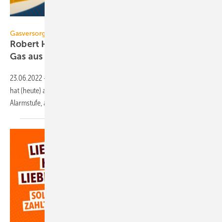
dizfoto1973 – stock.adobe.com
Gasversorgungskrise
Robert Habeck ruft Alarmstufe des Notfallplans
Gas
aus
23.06.2022
-
Das Bundesministerium für Wirtschaft und Klimaschutz
hat (heute) am 23. Juni 2022 die zweite Stufe des Notfallplans Gas, die
Alarmstufe,
ausgerufen.