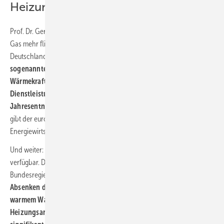
Heizungskunden in Deutschland?
Prof. Dr. Gerald Linke betont: „Selbst wenn nun gar kein russisches
Gas mehr fließt, müssen die rund 19 Mio. Heizungskunden in
Deutschland in ihren Wohnungen nicht frieren.
Sie zählen zu den
sogenannten geschützten Kunden und werden ähnlich wie
Wärmekraftwerke, soziale Einrichtungen sowie Gewerbe- und
Dienstleistungsunternehmen mit einer begrenzten
Jahresentnahme auch den kompletten Winter über beliefert.
Dies
gibt der europäische Rechtsrahmen vor und ist im deutschen
Energiewirtschaftsgesetz verankert.“
Und weiter: „Zwar ist für die Endverbraucher in jedem Fall genug Gas
verfügbar. Dennoch begrüßen wir die von EU-Kommission und
Bundesregierung vorgeschlagenen Einspar-Maßnahmen.
Durch
Absenken der Raumtemperatur, einen sorgsamen Umgang mit
warmem Wasser sowie einer optimalen Einstellung der
Heizungsanlage durch Fachleute, kann der Gasverbrauch