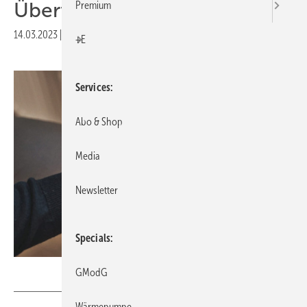
Überforderung
Premium
14.03.2023
|
Druckvorschau
+E
Services
Abo & Shop
Media
Newsletter
Specials
Jost Listemann / Zukunft Gas
GModG
Wärmepumpe