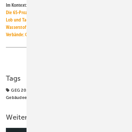
Im Kontext:
Die 65-Prozent-EE-Vorgabe braucht Fokus auf Wärmepumpen
Lob und Tadel zum GEG-Entwurf für 65 % erneuerbare Energie
Wasserstoff-Heizungen sind auch ökonomisch nicht sinnvoll
Verbände: GEG-Novelle für Haustechnik-Optimierung nutzen
Teilen
Link kopieren
Tags
GEG 2023
GEG-Novelle
Gas
Gebäudeenergiegesetz
Weitere Inhalte