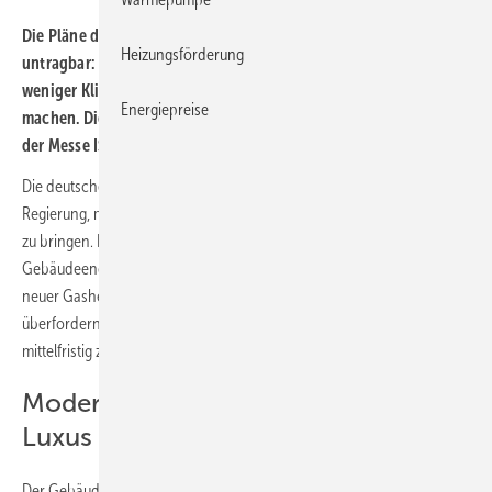
Die Pläne der Bundesregierung sind für Mio. von Haushalten
Heizungsförderung
untragbar: Der Entwurf der GEG-Novelle bedeutet mittelfristig
weniger Klimaschutz und wird Modernisierungen zum Luxus
Energiepreise
machen. Dies teilte der Branchenverband Zukunft Gas anlässlich
der Messe ISH in Frankfurt mit.
Die deutsche Gaswirtschaft begrüßt die Anstrengungen der
Regierung, mehr Bewegung in die Energiewende im Gebäudebereich
zu bringen. Der aktuell diskutierte Entwurf für die Novelle des
Gebäudeenergiegesetzes und damit verbundene strikte Verbote
neuer Gasheizungen werden aber Kunden und Eigentümer
überfordern und zu tiefgreifenden sozialen Verwerfungen und damit
mittelfristig zu weniger Klimaschutz führen.
Modernisierung darf nicht zum
Luxus werden
Der Gebäude- und Heizungsbestand in Deutschland bietet große