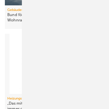
Gebäudesanierung
Bund fördert Umbau von Gewerbe zu
Wohnraum
Heizungswende
„Das mit den Wärme­pumpen hatten wir doch
immer
gesagt“