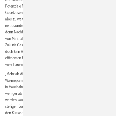
Potenziale für CO
-Einsparungen. Die aktuell diskutierten
2
Gesetzesentwürfe gehen nach Ansicht der deutschen Gaswirtschaft
aber zu weit. „Bei der Debatte um das Gebäude-Energie-Gesetz findet
insbesondere die soziale Dimension zu wenig Beachtung. Ein Fehler,
denn Nachhaltigkeit umfasst auch die gesellschaftliche Tragbarkeit
von Maßnahmen.“ sagt Timm Kehler, Vorstand des Branchenverbands
Zukunft Gas. Die elektrische Wärmepumpe sei unumstritten wichtig,
doch kein Allheilmittel. Denn Anschaffungskosten und die für deren
effizienten Betrieb erforderlichen Sanierungsmaßnahmen dürften
viele Hauseigentümer überfordern.
„Mehr als die Hälfte des Gebäudebestandes ist aktuell nicht für den
Wärmepumpeneinbau geeignet. Und etwa 17 Mio. Menschen wohnen
in Haushalten mit selbst genutztem Wohneigentum, die monatlich
weniger als 3200 Euro netto zur Verfügung haben. Diese Haushalte
werden kaum in der Lage sein, eine Modernisierung im hohen 5-
stelligen Euro-Bereich zu stemmen.“ Damit sieht Kehler aber auch für
den Klimaschutz große Probleme: „Im vergangenen Jahr wurden