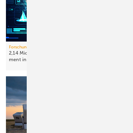
Forschungsprojekt HIP-EMIL
2,14 Mio. Euro für intel­li­gen­tes Ener­gie­ma­nage­
ment in
Gebäuden