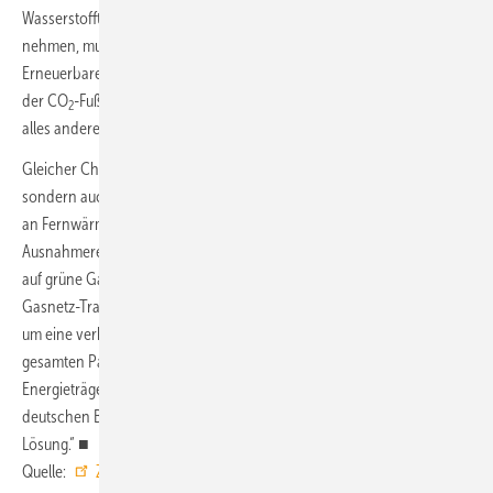
Wasserstofftechnologien, so Kehler. „Wenn wir Lösungsvielfalt ernst
nehmen, muss Wasserstoff im Gasnetz dasselbe Potenzial wie
Erneuerbare im Stromnetz zugemessen werden. Heute ist schließlich
der CO
-Fußabdruck des deutschen Strom-Mixes gerade im Winter
2
alles andere als klein.“
Gleicher Chancen bedürfe es dazu nicht nur bei den Energieträgern,
sondern auch für die Infrastruktur. „Der Entwurf fördert den Anschluss
an Fernwärmenetze mit großzügigen Übergangsfristen und
Ausnahmeregeln. Der Anschluss an ein Gasnetz, das eine Umstellung
auf grüne Gase vorsieht, wird nicht anerkannt. Dabei besteht mit dem
Gasnetz-Transformationsplan bereits ein entsprechendes Instrument,
um eine verbindliche Planung vorzunehmen. Ohne den Einsatz der
gesamten Palette an Technologieoptionen und geeigneter
Energieträger kann die Klimaneutralität kaum gelingen, denn für den
deutschen Bestand gibt es bekanntermaßen keine One-Size-Fits-All
Lösung.“ ■
Quelle:
Zukunft Gas
/ fl