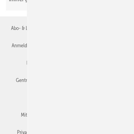
Abo- & Leserservice
AGB
Alle Inhalte chronologisch
Anmelden
Anmeldung & Registrierung
Datenschutz
Editor's choice
E-Paper
Fachbeiträge
Gentner Verlag
Impressum
Karriere bei Gentner
Team
Mediaservice
Mitgliedschaften und Engagement
Newsletter
Privacy Manager
RSS-Feed
TGA+E abonnieren