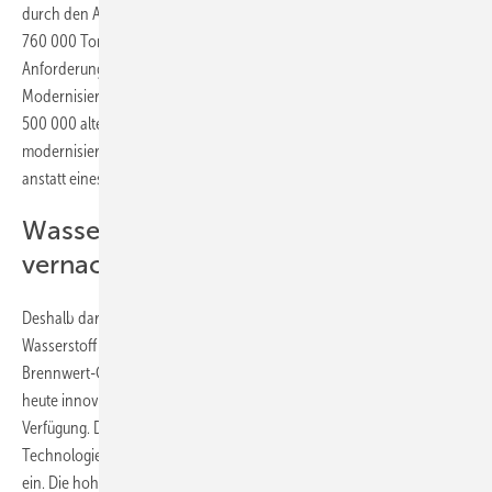
durch den Austausch von knapp 600 000 Gasheizungen etwa
760 000 Tonnen CO
eingespart. Die jetzt geplanten hohen
2
Anforderungen führen aber zu einer Klimabremse: Wenn
Modernisierungen zum Luxus werden und im Jahr mehr als
500 000 alte, ineffiziente Heizungen nur repariert und nicht
modernisiert werden, entsteht ein Lock-In in der Vergangenheit
anstatt eines wirksamen Aufbruchs zum klimaneutralen Wohnen.“
Wasserstofftechnologien werden
vernachlässigt
Deshalb darf nach Ansicht von Zukunft Gas der Einsatz von
Wasserstoff nicht außen vor gelassen werden. Mit wasserstofffähigen
Brennwert-Geräten und Brennstoffzellenheizungen stehen schon
heute innovative Anwendungen zur Wärmebereitstellung zur
Verfügung. Der aktuell diskutierte Entwurf erwähnt diese
Technologien, räumt ihnen jedoch kaum Entfaltungsmöglichkeiten
ein. Die hohen Anforderungen im Gesetzesentwurf verhinderten