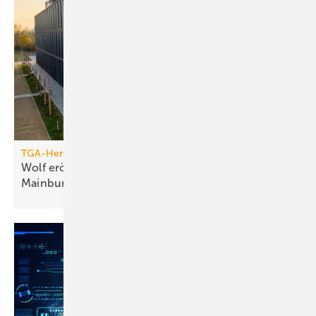
TGA-Hersteller
Wolf eröff­net modernes Bil­dungs­zent­rum in
Main­burg