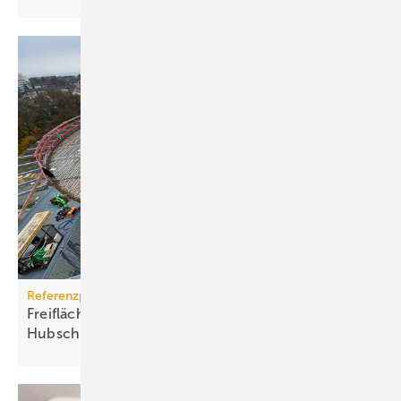
Referenzprojekt
Freiflächenheizung für ganz­jäh­rige
Hub­schrau­ber­lan­dun­gen