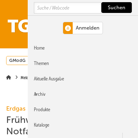
Springe
Springe
Springe
Search
auf
auf
auf
Hauptinhalt
Hauptmenü
SiteSearch
MENÜ
Home
GModG
Wärmepumpe
Heizungsförderung
Energ
Themen
Meldungen
Aktuelle Ausgabe
Archiv
Erdgas
Produkte
Frühwarnstufe des
Kataloge
Notfallplans Gas ausgerufen