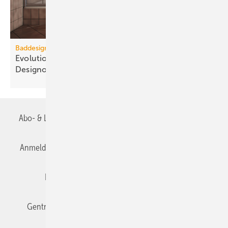
Baddesign
Evolution des Ba­de­zim­mers: Vom Zweck­raum zum
De­sign­ob­jekt
Abo- & Leserservice
AGB
Alle Inhalte chronologisch
Anmelden
Anmeldung & Registrierung
Datenschutz
Editor's choice
E-Paper
Fachbeiträge
Gentner Verlag
Impressum
Karriere bei Gentner