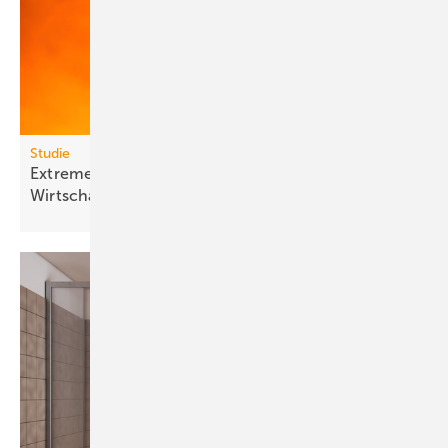
Studie
Extreme Hitze kostet Milliarden und lähmt
Wirt­schafts­wachs­tum