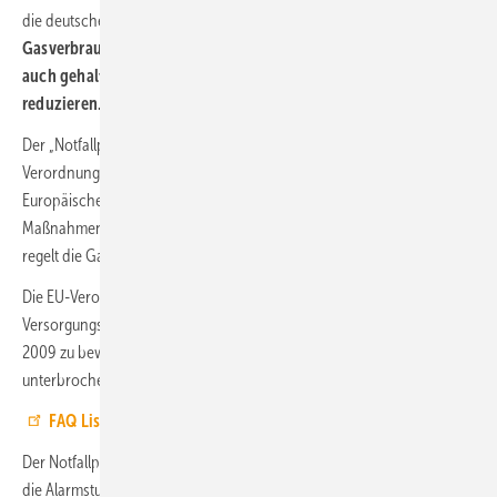
die deutschen Wirtschaft.
Dennoch ist ab sofort jeder
Gasverbraucher – von der Wirtschaft bis zu Privathaushalten –
auch gehalten, seinen Verbrauch so gut wie möglich zu
reduzieren.
Der „Notfallplan Gas“ basiert auf der sogenannten europäischen SoS-
Verordnung, d.h. konkret der Verordnung (EU)
2017/1938
des
Europäischen Parlaments und des Rates vom 25. Oktober 2017 über
Maßnahmen zur Gewährleistung der sicheren Gasversorgung. Er
regelt die Gasversorgung in Deutschland in einer Krisensituation.
Die EU-Verordnung legt harmonisierte Standards für die
Versorgungssicherheit fest, um zumindest eine Situation wie im Januar
2009 zu bewältigten, als die Gaslieferungen aus Russland
unterbrochen wurden.
FAQ Liste des BMWK zum Notfallplan Gas
Der Notfallplan Gas kennt drei Eskalationsstufen – die Frühwarnstufe,
die Alarmstufe und die Notfallstufe. Die Frühwarnstufe ist gem. Art. 11