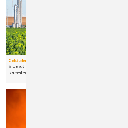
Gebäudemodernisierungsgesetz
Biomethanbedarf für Bio-Treppe könnte Ange­bot
über­steigen