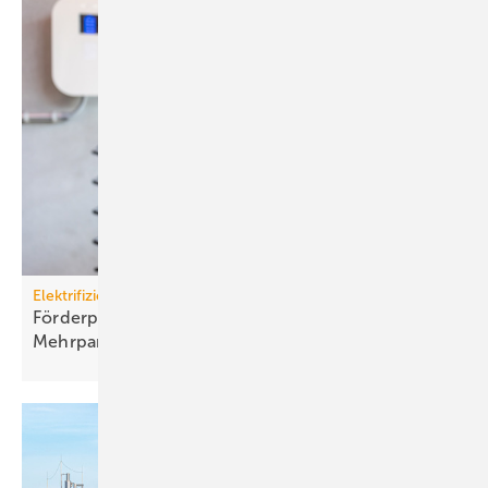
Elektrifizierung
Förderprogramm: Lade­infra­struk­tur an
Mehr­par­tei­en­häu­sern