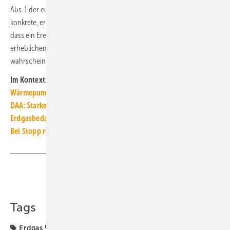
Abs. 1 der europäischen SoS-Verordnung dann auszurufen, wenn es
konkrete, ernst zu nehmende und zuverlässige Hinweise darauf gibt,
dass ein Ereignis eintreten kann, welches wahrscheinlich zu einer
erheblichen Verschlechterung der Gasversorgungslage sowie
wahrscheinlich zur Auslösung der Alarm- bzw. der Notfallstufe führt. ■
Im Kontext:
Wärmepumpe bis zu 39 % günstiger als Gas-Heizung
DAA: Starkes Nachfrageplus bei Wärmepumpen
Erdgasbedarf kann bis 2027 um 20 % gesenkt werden
Bei Stopp russischer Gaslieferungen große Herausforderungen
Teilen
Link kopieren
Tags
Erdgas
Gas