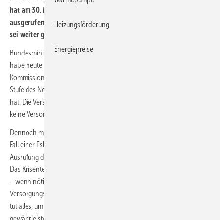
hat am 30. März 2022 die Frühwarnstufe des Notfallplans Gas
ausgerufen. Dies diene der Vorsorge. Die Versorgungssicherheit
Heizungsförderung
sei weiter gewährleistet.
Energiepreise
Bundesminister für Wirtschaft und Klimaschutz Robert Habeck: „Ich
habe heute nach Abstimmung innerhalb der Bundesregierung die EU-
Kommission darüber informiert, dass die Bundesregierung die erste
Stufe des Notfallplans Gas, die sogenannte Frühwarnstufe, ausgerufen
hat. Die Versorgungssicherheit ist weiter gewährleistet. Es gibt aktuell
keine Versorgungsengpässe.
Dennoch müssen wir die Vorsorgemaßnahmen erhöhen, um für den
Fall einer Eskalation seitens Russlands gewappnet zu sein. Mit
Ausrufung der Frühwarnstufe ist ein Krisenteam zusammengetreten.
Das Krisenteam analysiert und bewertet die Versorgungslage, sodass
– wenn nötig – weitere Maßnahmen zur Erhöhung der
Versorgungssicherheit ergriffen werden können. Die Bundesregierung
tut alles, um die Versorgungssicherheit in Deutschland weiter zu
gewährleisten.“