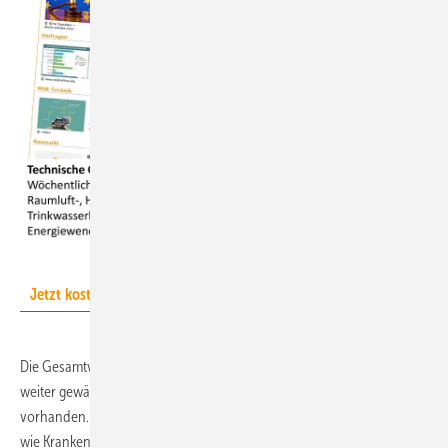
GV
Jetzt kostenlos zum TGA-Newsletter anmelden!
Die Gesamtversorgung aller deutschen Gasverbraucher ist aktuell
weiter gewährleistet. Es ist ausreichend Gas an den Märkten
vorhanden. Dies gilt sowohl für Haushaltskunden und soziale Dienste
wie Krankenhäuser als auch für Fernwärme, Stromerzeugung sowie