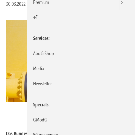
Premium
30.03.2022
|
Druckvorschau
+E
Services
Abo & Shop
Media
Newsletter
Specials
pichitstocker – stock.adobe.com
GModG
Das Bundesministerium für Wirtschaft und Klimaschutz (BMWK)
Wärmepumpe