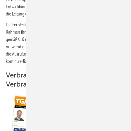
Entwicklung der weiteren Situation am Gasmarkt zu beobachten und
die Leitung des BMWK zu beraten.
Die Fernleitungsnetzbetreiber und Verteilnetzbetreiber ergreifen im
Rahmen ihrer Verantwortung netz- und marktbezogene Maßnahmen
gemäß § 16 und § 16a EnWG (
Energiewirtschaftsgesetz
), sofern
notwendig. Die EU-Kommission und die Nachbarstaaten wurden über
die Ausrufung der Frühwarnstufe unterrichtet. Das BMWK steht im
kontinuierlichen Kontakt mit der EU-Kommission.
Verbraucher sind gehalten, den
Verbrauch zu reduzieren