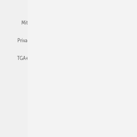
Team
Mediaservice
Mitgliedschaften und Engagement
Newsletter
Privacy Manager
RSS-Feed
TGA+E abonnieren
TGA+E-WissensCheck
Veranstaltungen / Webinare
© 2026 TGA+E Fachplaner