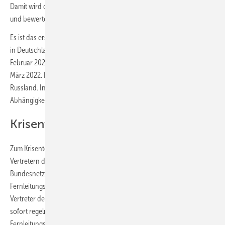
Damit wird die aktuelle Situation im Gasnetz engmaschig beobachtet
und bewertet.
Es ist das erste mal, dass die Frühwarnstufe nach dem Notfallplan Gas
in Deutschland ausgerufen worden ist. Italien hat bereits am 26.
Februar 2022 die Frühwarnstufe ausgerufen, Lettland folgte hat am 09.
März 2022. Italien bezieht bisher 40 % des importierten Erdgases aus
Russland. In der EU gibt allerdings mehrere Länder mit noch höherer
Abhängigkeit bis zu 100 %.
Krisenteam Gas
Zum Krisenteam Gas gehören neben den Vertreterinnen und
Vertretern des BMWK auch Vertreterinnen und Vertreter der
Bundesnetzagentur, des Marktgebietsverantwortlichen Gas, der
Fernleitungsnetzbetreiber, und es wird durch Vertreterinnen und
Vertreter der Bundesländer unterstützt. Das Krisenteam Gas tagt ab
sofort regelmäßig, um auf Basis der täglichen Meldungen der
Fernleitungsnetzbetreiber und des Marktgebietsverantwortlichen die