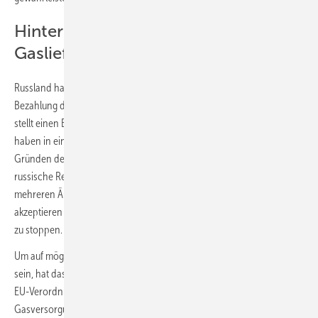
Hintergrund: Bezahlung von
Gaslieferungen in Rubel
Russland hatte in der vergangenen Woche angekündigt, die
Bezahlung der Gasimporte nur noch in Rubel zu akzeptieren. Dies
stellt einen Bruch der privaten Lieferverträge dar. Die G7-Staaten
haben in einer gemeinsamen Erklärung am 28. März 2022 aus
Gründen der Vertragstreue die Bezahlung in Rubel abgelehnt. Die
russische Regierung hat dennoch in den vergangenen Tagen in
mehreren Äußerungen deutlich gemacht, Zahlungen nur in Rubel zu
akzeptieren und gedroht, ohne Rubel-Zahlungen die Gaslieferungen
zu stoppen.
Um auf mögliche Liefereinschränkungen oder -ausfälle vorbereitet zu
sein, hat das BMWK deshalb heute die Frühwarnstufe nach Art. 11 der
EU-Verordnung über Maßnahmen zur Gewährleistung der sicheren
Gasversorgung ausgerufen und das Krisenteam Gas einberufen.