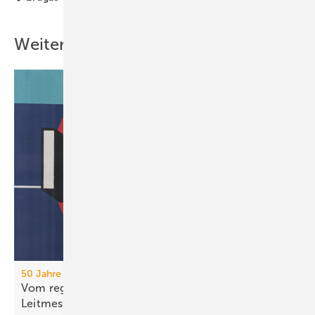
Weitere Inhalte
50 Jahre IFH/Intherm
Vom regionalen Bran­chen­treff zur süd­deut­schen
Leit­messe