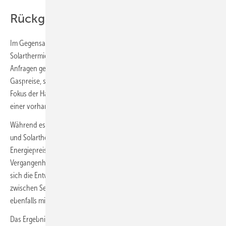
Rückgang bei Gas-Heizungen
Im Gegensatz zu Heizungs-Wärmepumpen hatte es bei der
Solarthermie im Herbst 2021 lediglich eine geringe Steigerung an
Anfragen gegeben. Nun aber, angesichts massiv steigender
Gaspreise, scheint die Option einer Solarheizung verstärkt in den
Fokus der Hausbesitzer zu rücken, beispielsweise als Ergänzung zu
einer vorhandenen Gas-Heizung.
Während es bei den regenerativen Heizungssysteme Wärmepumpe
und Solarthermie im Frühjahr 2022 angesichts stark steigender
Energiepreise deutliche Zuwächse gab, sieht es bei der in der
Vergangenheit stets beliebten Gas-Heizung ganz anders aus. DAA hat
sich die Entwicklung der Online-Anfragen nach Gasheizungen
zwischen September 2021 und Februar 2022 angesehen und
ebenfalls mit allen anderen Gewerken verglichen.
Das Ergebnis: Mit steigenden Gaspreisen sinkt das Interesse an einer