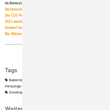
Im Kontext:
Heizkosten mit Gas im Februar 2022 bis zu 114 % höher
Der CO2-Preis für Erdgas und Heizöl steigt 2022
2021 wurden 141 000 Stromspeicher verkauft (+ 60 %)
Entwurf für EEG-Novelle verbilligt Wärmepumpen-Strom
Nur Wärmepumpen oder auch Wasserstoff-Heizungen?
Teilen
Link kopieren
Tags
Batteriespeicher
DAA
Gas-Heizung
Gaspreise
Heizungs-Wärmepumpe
Photovoltaik
Solarthermie
Stromspeicher
Wärmepumpe
Weitere Inhalte