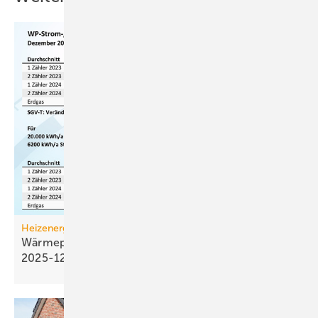
Heizenergiekosten
Wärmepumpen­strom-/Gas­preis-Baro­meter
2025-12