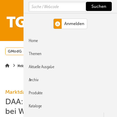
Springe
Springe
Springe
Search
auf
auf
auf
Hauptinhalt
Hauptmenü
SiteSearch
MENÜ
Home
GModG
Wärmepumpe
Heizungsförderung
Energ
Themen
Meldungen
Aktuelle Ausgabe
Archiv
Marktdaten
Produkte
DAA: Starkes Nachfrageplus
Kataloge
bei Wärmepumpen