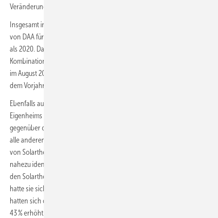
Veränderung.
Insgesamt interessierten sich 2021 rund 74 % mehr Nutzer der Portale
von DAA für die Kombination Photovoltaik-Anlage und Stromspeicher
als 2020. Das starke Interesse an Photovoltaik-Anlagen in
Kombination mit einem Batteriespeicher spiegelte sich in einem Peak
im August 2021, der zugleich eine Steigerung um rund 84 % gegenüber
dem Vorjahresmonat war.
Ebenfalls auf Wachstumskurs ist das Interesse an der Ausstattung des
Eigenheims mit Solarthermie: DAA stellte allein im Februar 2022
gegenüber dem Vormonat ein Plus von 10 % fest, also 9 % mehr als für
alle anderen Gewerke zusammen. Erstaunlich, da die Wachstumsrate
von Solarthermie und den anderen Gewerken in den Vormonaten
nahezu identisch hoch war. Wenngleich die positive Entwicklung bei
den Solarthermie-Anfragen im Februar 2022 besonders deutlich war,
hatte sie sich bereits im Vorjahr abgezeichnet. Im gesamten Jahr 2021
hatten sich die Solarthermie-Nachfragen gegenüber 2020 bereits um
43 % erhöht.