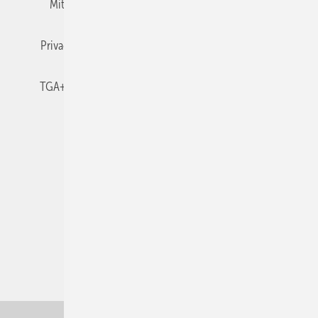
Mitgliedschaften und Engagement
Newsletter
Privacy Manager
RSS-Feed
TGA+E abonnieren
TGA+E-WissensCheck
Veranstaltungen / Webinare
© 2026 TGA+E Fachplaner