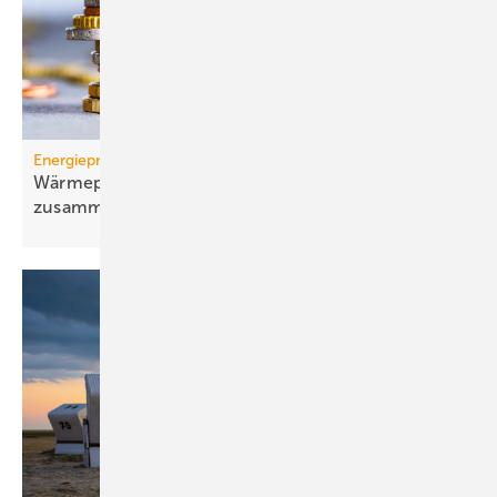
Energiepreise
Wärmepumpen-Strompreis: wie er sich
zusammensetzt