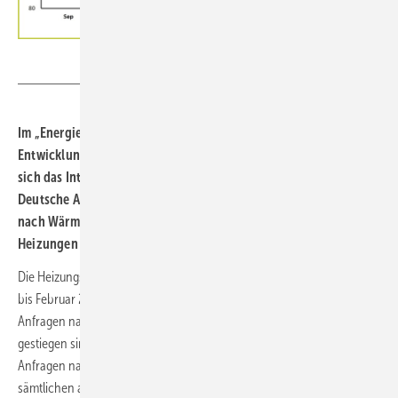
DAA
Im „Energiepreisschock“ im Herbst 2021 bahnte sich die aktuelle
Entwicklung bereits an: Mit steigenden Energiepreisen verlagert
sich das Interesse bei Heizungssystemen. Aktuell beobachtet die
Deutsche Auftragsagentur DAA eine stark steigende Nachfrage
nach Wärmepumpen und Solarthermie – während Gas-
Heizungen deutlich verlieren.
Die Heizungs-Wärmepumpe ist gefragt wie nie: Von Dezember 2021
bis Februar 2022 verdoppelte sich die Nachfrage – während die
Anfragen nach allen anderen Gewerken zusammen lediglich 50 %
gestiegen sind. Im Februar 2021 betrug das prozentuale Wachstum an
Anfragen nach Wärmepumpen im Vormonatsvergleich 31 % – bei
sämtlichen anderen bei DAA gelisteten Gewerken gab es kaum