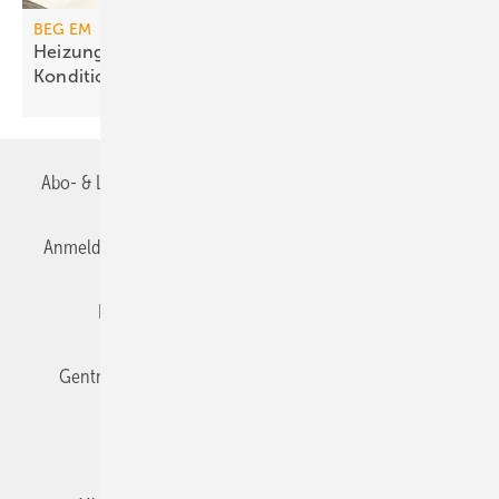
BEG EM
Heizungs­förderung mit de­gres­siven
Kondi­tionen
Abo- & Leserservice
AGB
Alle Inhalte chronologisch
Anmelden
Anmeldung & Registrierung
Datenschutz
Editor's choice
E-Paper
Fachbeiträge
Gentner Verlag
Impressum
Karriere bei Gentner
Team
Mediaservice