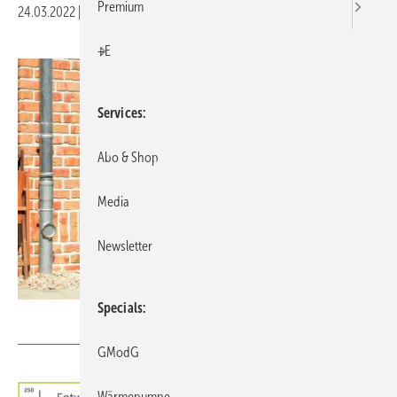
Premium
24.03.2022
|
Druckvorschau
+E
Services
Abo & Shop
Media
Newsletter
Specials
Hermann – stock.adobe.com
GModG
Wärmepumpe