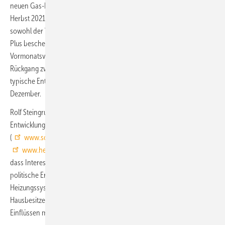
neuen Gas-Heizung deutlich. Das wird ebenso an der Entwicklung im
Herbst 2021 wie der im Frühjahr 2022 deutlich. Im Februar 2022, der
sowohl der Wärmepumpe als auch der Solarthermie ein deutliches
Plus bescherte, sind die Online-Anfragen zur Gas-Heizung im
Vormonatsvergleich um 9 % gesunken. Im Dezember 2021 betrug der
Rückgang zwar − 16 %, das ist jedoch saisonal bedingt und eine
typische Entwicklung der generellen Nachfrage im Weihnachtsmonat
Dezember.
Rolf Steingrube, einer der DAA Geschäftsführer: „Wir sehen an der
Entwicklung der Anfragen auf den DAA-Portalen
(
www.solaranlagen-portal.com&nbsp
;
www.heizungsfinder.de
www.daemmen-und-sanieren.de
),
dass Interessenten deutlich auf steigende Energiepreise sowie
politische Ereignisse – oder die Kombination aus beiden – reagieren.
Heizungssysteme auf Basis erneuerbarer Energien bieten
Hausbesitzern eine Alternative, die sie unabhängiger von äußeren
Einflüssen machen kann.“ ■