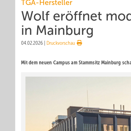
TGA-Hersteller
Wolf eröff­net mod
in Main­burg
04.02.2026
|
Druckvorschau
Mit dem neuen Campus am Stamm­sitz Main­burg schafft 