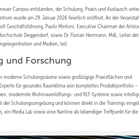
neuer Campus entstanden, der Schulung, Praxis und Austausch unte
rum wurde am 29. Januar 2026 feierlich eröffnet. An der Veransta
olf Geschäftsführung, Paolo Merloni, Executive Chairman der Aristo
Hochschule Deggendorf, sowie Dr. Florian Herrmann, MdL, Leiter der
angelegenheiten und Medien, teil.
ing und Forschung
us moderne Schulungsräume sowie großzügige Praxisflächen und
 Experte für gesundes Raumklima sein komplettes Produktportfolio –
pen, modernste Wohnraumlüftungs- und RLT-Systeme sowie intellig
eil der Schulungsumgebung und können direkt in die Trainings eing
 ein Media Lab sowie eine Kantine als lebendiger Treffpunkt für die