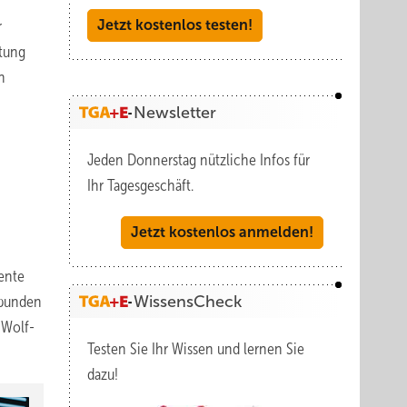
r
Jetzt kostenlos testen!
ltung
n
Newsletter
Jeden Donnerstag nützliche Infos für
Ihr Tagesgeschäft.
Jetzt kostenlos anmelden!
ente
ebunden
WissensCheck
 Wolf-
Testen Sie Ihr Wissen und lernen Sie
dazu!