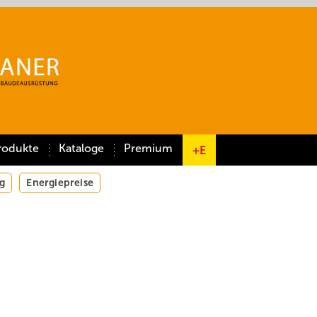
rodukte
Kataloge
Premium
+E
g
Energiepreise