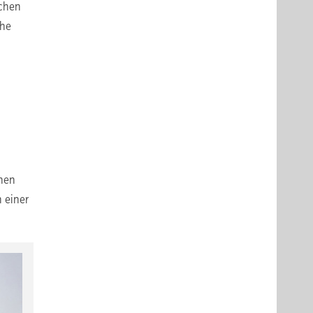
schen
ahe
chen
 einer