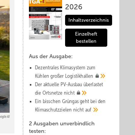
2026
Inhaltsverzeichnis
Einzelheft
bestellen
Aus der Ausgabe:
Dezentrales Klimasystem zum
Kühlen großer
Logistik­hallen
Der aktuelle PV-Ausbau über­lastet
die Orts­netze
nicht
Ein bisschen Grüngas geht bei den
Klima­schutz­zielen nicht
auf
ogle AI
2 Ausgaben unverbindlich
testen: