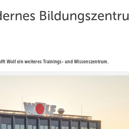
ernes Bil­dungs­zent­
Wolf ein wei­te­res Trai­nings- und Wis­sens­zent­rum.