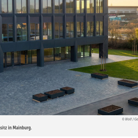
Wolf / Go
itz in Mainburg.