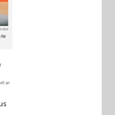
Wolf
 für
f
elt an
us