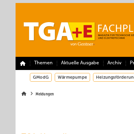
Springe
Springe
Springe
auf
auf
auf
Hauptinhalt
Hauptmenü
SiteSearch
Themen
Aktuelle Ausgabe
Archiv
P
GModG
Wärmepumpe
Heizungsförderun
Meldungen