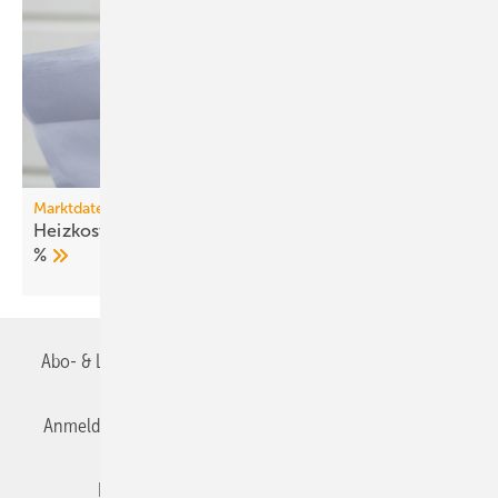
Marktdaten
Heizkosten 2025: Fernwärme verteuert sich um 27
%
Abo- & Leserservice
AGB
Alle Inhalte chronologisch
Anmelden
Anmeldung & Registrierung
Datenschutz
Editor's choice
E-Paper
Fachbeiträge