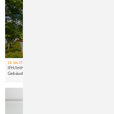
14. bis 17. April 2026, Messe Nürnberg
IFH/Intherm 2026: Sanitär-, Haus- und
Ge­bäu­de­tech­nik