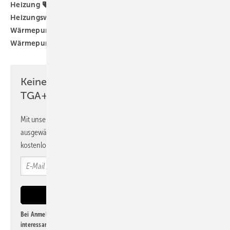
Heizung
Gebäudesektor
Heizungs-Wärmepumpe
Heizungswende
TGA-Marktdaten
Wärmeerzeuger
Wärmepumpe
Wärmepumpen-Rollout
Wärmepumpenhochlauf
Wärmewende
Öl-Heizung
Keine Zeit? Kein Problem mit dem
TGA+E Newsletter!
Mit unserem Newsletter erhalten Sie regelmäßig von uns
ausgewählte Informationen und Neuigkeiten, gebündelt und
kostenlos direkt ins Postfach.
Bei Anmeldung zu diesem Newsletter bin ich damit einverstanden, über
interessante Verlags- und Online-Angebote
der Marken der Alfons W.