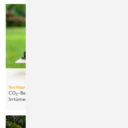
Buchtipp
CO
-Bepreisung: neues Buch wider­legt 5 zent­rale
2
Irr­tümer