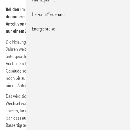
Bei den im Jahr 2023 fertig­ge­stell­ten Wohn­ge­bäuden
Heizungsförderung
dominieren Wärme­pum­pen als primäres Heiz­system mit einem
Anteil von 64,5 % und einem Zuwachs um 7,6 Prozent­punkte in
Energiepreise
nur einem Jahr.
Die Heizungswende ist in den Baugenehmigungen schon seit einigen
Jahren weit fortgeschritten. Erdgas spielt hier nur noch eine
untergeordnete Rolle, Heizöl kommt nur noch in Nischen zum Einsatz.
Auch im Gebäudebestand ist der Anteil der mit Öl und Gas beheizten
Gebäude seit dem Jahr 2006 rückläufig. Bis etwa 2020 konnte Gas
noch bis zu einem Anteil von 49,5 % zulegen, seit dem Jahr 2021
nimmt Anteil geringfügig ab.
Das wird sich ohne einen größeren Impuls beschleunigen: Der
Wechsel von Heizöl zu Erdgas dürfte künftig kaum noch eine Rolle
spielen, für grüne Gase existiert kein attraktives Angebot und nun ist
klar, dass auch aus dem Neubau nichts mehr viel dazukommt. Bei den
Baufertigstelllungen im Jahr 2023 Erdgas kräftig verloren hat: 7,9 %