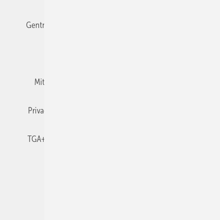
Gentner Verlag
Impressum
Karriere bei Gentner
Team
Mediaservice
Mitgliedschaften und Engagement
Newsletter
Privacy Manager
RSS-Feed
TGA+E abonnieren
TGA+E-WissensCheck
Veranstaltungen / Webinare
© 2026 TGA+E Fachplaner