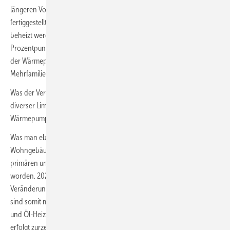
längeren Vorlaufzeit häufiger eine Option. Trotzdem ist der Anteil der
fertiggestellten Wohngebäude, die primär mit einer Wärmepumpe
beheizt werden von 57 % im Jahr 2022 auf 64,5 % im Jahr 2023 um 7,6
Prozentpunkte gestiegen. Bei Ein- und Zweifamilienhäuser lag 2023
der Wärmepumpen-Anteil bei 69,0 % (2022: 60,7 %), bei
Mehrfamilienhäuser bei 41,1 % (2022: 35,8 %).
Was der Vergleich zwischen 2023 und 2022 auch zeigt: Aufgrund
diverser Limitierungen gab es Bewegungen fast nur bei
Wärmepumpen und Gas – mit unterschiedlichen Vorzeichen.
Was man ebenfalls erkennen kann: Für die 2022 fertiggestellten neuen
Wohngebäude sind etwa 60 100 Heizungs-Wärmepumpen (59 000 zur
primären und 1100 zur sekundären Wärmeversorgung) installiert
worden. 2023 waren es mit 63 500 (62 600 und 900) kaum mehr.
Veränderungen bei den realisierten Wärmepumpen-Installationen
sind somit momentan fast ausschließlich dem Austausch von Gas-
und Öl-Heizungen zuzuordnen, der Austausch von Wärmepumpen
erfolgt zurzeit nur selten. ■