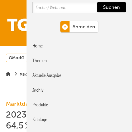
Springe
Springe
Springe
Search
auf
auf
auf
Hauptinhalt
Hauptmenü
SiteSearch
MENÜ
Home
GModG
Wärmepumpe
Heizungsförderung
Energ
Themen
Meldungen
Aktuelle Ausgabe
Archiv
Marktdaten
Produkte
2023: Wärmepumpen heizen
Kataloge
64,5 % der neuen