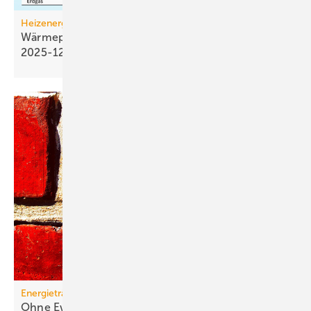
Heizenergiekosten
Wärmepumpen­strom-/Gas­preis-Baro­meter
2025-12
Energieträger
Ohne Ewigkeitsvermutung sind Gas-Heizungen