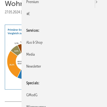
Wohngebäude
Premium
27.05.2024
|
Druckvorschau
+E
Services
Abo & Shop
Media
Newsletter
Specials
JV
GModG
Wärmepumpe