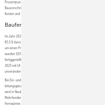
Prozentpunkte. 2024 dürfte sich dies fortsetzen: Energiekrise,
Bauvorschriften, Förderprogramme, Energiepreise sowie die CO
-
2
Kosten und ihre Aufteilung haben das Blatt gewendet.
Baufertigstellungen 2023
Im Jahr 2023 wurden insgesamt 96 827 Wohngebäude fertiggestellt.
85,5 % davon waren Ein- und Zweifamilienhäuser. Ihr Anteil hat sich
um einen Prozentpunkt gegenüber dem Vorjahr verringert, 2022
wurden 103 525 Wohngebäude fertiggestellt. Die Anzahl der
fertiggestellten Wohngebäude mit 3 oder mehr Wohneinheiten blieb
2023 mit 14 873 gegenüber dem Vorjahreswert von 14 822 praktisch
unverändert.
Bei Ein- und Zweifamilienhäusern ist die Wärmepumpe oft gesetzt,
leitungsgebundene Wärme steht nur selten zur Verfügung und Erdgas
wird in Neubaugebieten immer seltener angeboten. Bei
Mehrfamilienhäusern (3 oder mehr Wohneinheiten) sind Erdgas und
Fernwärme aufgrund der typischen Lage, der Wärmedichte und der