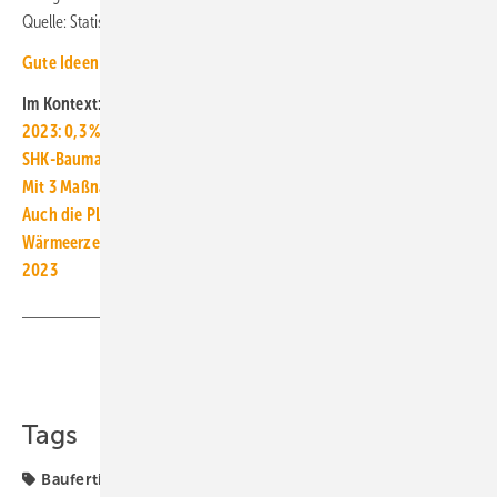
Quelle: Statistisches Bundesamt, eigene Berechnungen / jv
Gute Ideen für den Wärmepumpenhochlauf
Im Kontext:
2023: 0,3 % weniger Baufertigstellungen als im Vorjahr
SHK-Baumarkt: Hohe Stornierungsquote beim Wohnungsbau
Mit 3 Maßnahmen zu Wärmepumpenstrom für 17,43 Ct/kWh
Auch die PLZ hat Einfluss: Was kostet Wärmepumpenstrom?
Wärmeerzeuger, Marktentwicklung in Deutschland, 2000 bis
2023
Teilen
Link kopieren
Tags
Baufertigstellung
Energieträger
Gas
Gas-