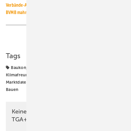
Verbände-Appell: Heizen mit Erneuerbaren wieder ankurbeln
BVMB mahnt: Bürokratiewahn behindert den Bau
Teilen
Link kopieren
Tags
Baukonjunktur
Baumarkt
Bauwirtschaft
Klimafreundlicher Neubau
Neubauförderung
TGA-
Marktdaten
Wohnungsbau
ZDB
klimaneutrales
Bauen
Keine Zeit? Kein Problem mit dem
TGA+E Newsletter!