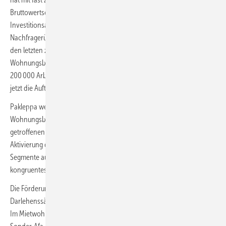
Bruttowertschöpfung in Deutschland. Nur mit schnell wirkenden
Investitionsanreizen werden wir verhindern, dass sich der
Nachfragerückgang auf die Beschäftigung durchschlägt. Wir haben in
den letzten zehn Jahren im Angesicht der Baubedarfe im
Wohnungsbau, bei der Infrastruktur, bei der Klima- und Energiewende
200 000 Arbeitsplätze geschaffen. Die Bauunternehmen brauchen
jetzt die Aufträge für die geschaffenen Kapazitäten.“
Pakleppa weist darauf hin, dass sich die Zins-Schockstarre beim
Wohnungsbau nicht von alleine auflösen werde. Die bisher
getroffenen Maßnahmen würden offensichtlich keine ausreichende
Aktivierung der Nachfrage schaffen. „Hier braucht es Impulse für alle
Segmente auf der Nachfrageseite. Und hier braucht es gemeinsames,
kongruentes Handeln von Bund und Ländern:
Die Förderung im klimafreundlichen Neubau muss bei den
Darlehenssätzen und der Zinsstützung deutlich aufgestockt werden.
Im Mietwohnungsbau ist die vom Bauministerium vorgeschlagene