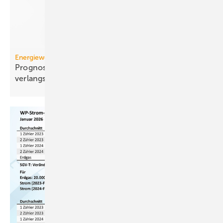
Energiewende
Prognose: Dekarbonisierung hat sich 2025 stark
verlangsamt