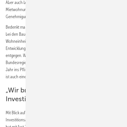
Aber auch bei den Mehrfamilienhäusern – also dem überwiegend
Mietwohnungsbereich – kommen nur noch knapp 70 % der
Genehmigungen rein.
Bedenkt man zusätzlich, dass wir schon im Vorjahr einen Rückgang
bei den Baugenehmigungen für Wohnungen von gut 25 000
Wohneinheiten sehen mussten, liegt eines klar auf der Hand: Diese
Entwicklung läuft den Erfordernissen des Wohnungsmarktes diametral
entgegen. Wir brauchen mehr und nicht weniger Wohnungsbau. Die
Bundesregierung hat sich aus gutem Grund 400 000 Wohnungen pro
Jahr ins Pflichtenheft geschrieben. Diese Wohnungen bereitzustellen,
ist auch eine Frage des sozialen Friedens in Deutschland.“
„Wir brauchen jetzt schnell wirkende
Investitionsanreize“
Mit Blick auf diese Entwicklung fordert so Pakleppa sofortige
Investitionsanreize: „Die Planungs-, Bau- und Immobilienwirtschaft
hat mit fast 20 % einen bedeutenden Anteil an der