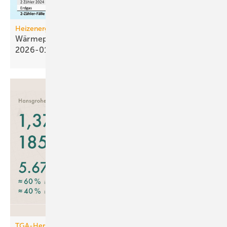
Heizenergiekosten
Wärmepumpen­strom-/Gas­preis-Baro­meter
2026-01
TGA-Hersteller