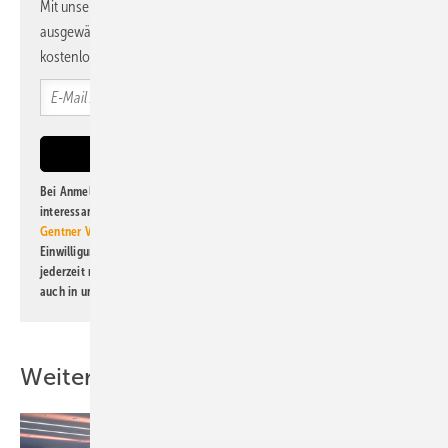
Mit unserem Newsletter erhalten Sie regelmäßig von uns
ausgewählte Informationen und Neuigkeiten, gebündelt und
kostenlos direkt ins Postfach.
Bei Anmeldung zu diesem Newsletter bin ich damit einverstanden, über
interessante Verlags- und Online-Angebote
der Marken der Alfons W.
Gentner Verlag GmbH & Co. KG
informiert zu werden. Diese
Einwilligung kann ich jederzeit widerrufen und eine Abmeldung ist
jederzeit möglich. Informationen zum Umgang mit Daten finden Sie
auch in unserer
Datenschutzerklärung
.
Weitere Inhalte