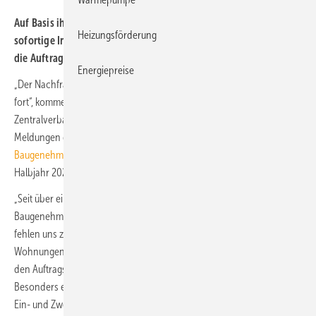
Auf Basis ihrer Halb­jahres­bilanz 2023 fordert die Bau­wirtschaft
Heizungsförderung
sofortige Investitions­anreize – Bau­wirtschaft und Planern laufen
die Auftrags­bücher leer.
Energiepreise
„Der Nachfrageeinbruch im Wohnungsbau setzt sich immer weiter
fort“, kommentiert Felix Pakleppa, Hauptgeschäftsführer
Zentralverband Deutsches Baugewerbe (ZDB), die aktuellen
Meldungen des Statistischen Bundesamtes zu den
Baugenehmigungszahlen
und den Auftragseingängen im ersten
Halbjahr 2023.
„Seit über einem Jahr sehen wir Monat für Monat markant sinkende
Baugenehmigungszahlen und Auftragseingänge. Im ersten Halbjahr
fehlen uns zum Vorjahr Baugenehmigungen für fast 51 000
Wohnungen. Das ist ein Rückgang um 27 %. Nicht anders sieht es bei
den Auftragseingängen aus: Hier fehlen uns real ca. 29 % zum Vorjahr.
Besonders eklatant ist der Rückgang der Baugenehmigungszahlen für
Ein- und Zweifamilienhäuser. Sie brechen in Summe um über 40 % ein.