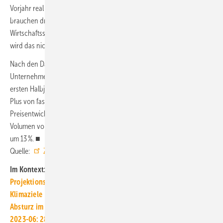
Vorjahr real ca. 13 %, beim anteilsstarken Hochbau sind es 20 %. Wir
brauchen dringend Wachstums-Chancen-Impulse für den
Wirtschaftsstandort Deutschland. Ohne Impulse für die Bauwirtschaft
wird das nicht fruchten.“
Nach den Daten des Statistischen Bundesamtes erzielten die
Unternehmen im Bauhauptgewerbe mit 20 und mehr Beschäftigten im
ersten Halbjahr 2023 einen Umsatz von ca. 49 Mrd. Euro, nominal ein
Plus von fast 6 %, real, d.h. unter Herausrechnung der
Preisentwicklung, ein Minus von 5,5 %. Die Order erreichten ein
Volumen von ca. 49,7 Mrd. Euro, ein nominaler Rückgang um 2 %, real
um 13 %. ■
Quelle:
ZDB
/ jv
Im Kontext:
Projektionsbericht 2023: Fortschritte reichen nicht für
Klimaziele
Absturz im Wohnungsbau: „Es braut sich ein Sturm zusammen“
2023-06: 28,5 % weniger Baugenehmigungen für Wohnungen