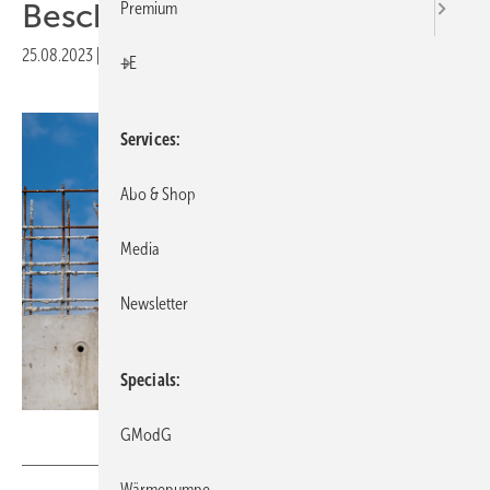
Beschäftigung
Premium
25.08.2023
|
Druckvorschau
+E
Services
Abo & Shop
Media
Newsletter
Specials
redaktion93 – stock.adobe.com
GModG
Wärmepumpe