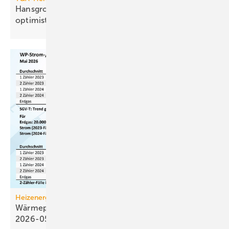
Hansgrohe: trotz leichtem Um­satz­rück­gang
opti­mis­tisch
Heizenergiekosten
Wärmepumpen­strom-/Gas­preis-Baro­meter
2026-05