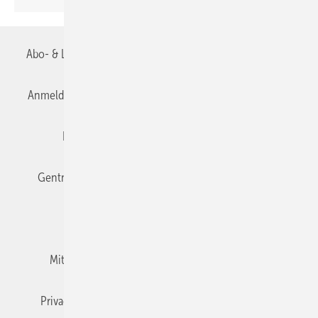
Abo- & Leserservice
AGB
Alle Inhalte chronologisch
Anmelden
Anmeldung & Registrierung
Datenschutz
Editor's choice
E-Paper
Fachbeiträge
Gentner Verlag
Impressum
Karriere bei Gentner
Team
Mediaservice
Mitgliedschaften und Engagement
Newsletter
Privacy Manager
RSS-Feed
TGA+E abonnieren