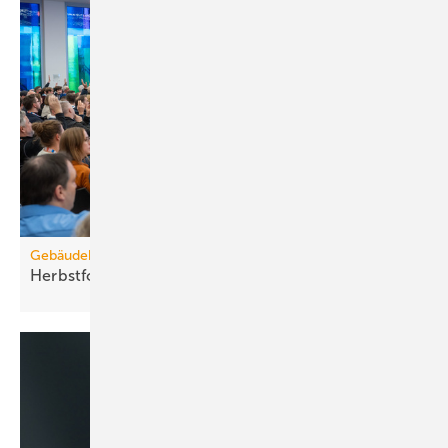
Gebäudebestand
Herbstforum Altbau: NT-ready statt
H2-ready