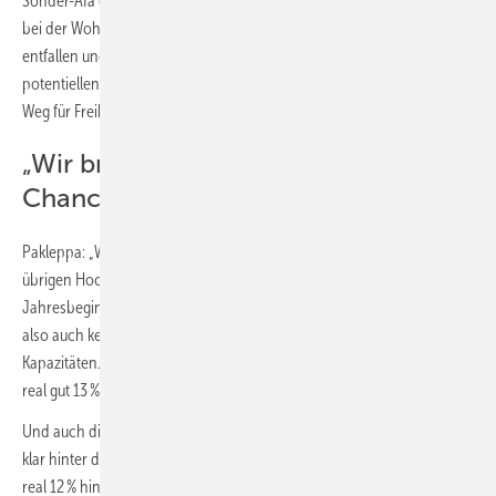
Sonder-Afa ohne Bindung an den EH 40-Standard ein Ansatz. Auch
bei der Wohneigentumsförderung für Familien sollte die Kopplung
entfallen und eine direkte Eigenkapitalstützung erfolgen. Allen
potentiellen Investoren würde es helfen, wenn Bund und Länder den
Weg für Freibeträge bei der Grunderwerbssteuer freimachen.“
„Wir brauchen dringend Wachstums-
Chancen-Impulse“
Pakleppa: „Wir dürfen außerdem nicht verkennen, dass auch im
übrigen Hochbau, namentlich im Wirtschaftshochbau, seit
Jahresbeginn die Order deutlich ausgeblieben sind. Von hier kommt
also auch keine Entlastung bzw. Auslastung der geschaffenen
Kapazitäten. Zum Halbjahr fehlen im Hochbau ohne Wohnungsbau
real gut 13 %.
Und auch die Aufträge der öffentlichen Hand, im Straßenbau bleiben
klar hinter den Vorjahresinvestments zurück. Hier liegen die Order um
real 12 % hinter dem Vorjahr. Über alle Bausparten fehlen uns zum